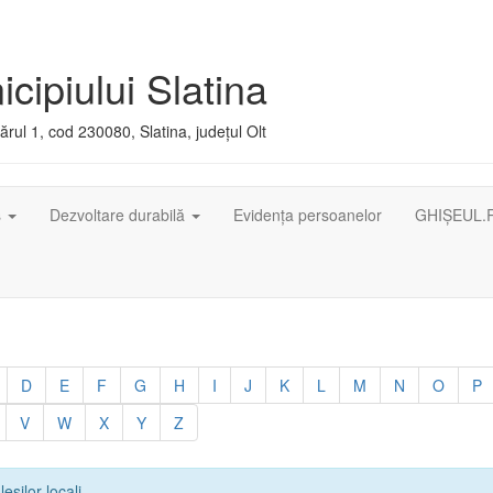
cipiului Slatina
rul 1, cod 230080, Slatina, județul Olt
ș
Dezvoltare durabilă
Evidența persoanelor
GHIȘEUL.
D
E
F
G
H
I
J
K
L
M
N
O
P
V
W
X
Y
Z
leșilor locali