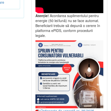
are
Atenție!
Acordarea suplimentului pentru
energie (50 lei/lună) nu se face automat.
Beneficiarii trebuie să depună o cerere în
platforma ePIDS, conform procedurii
legale.
Ordonanța de urgență nr. 35/2025