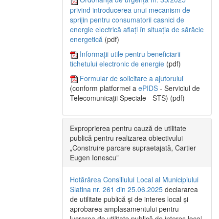
privind introducerea unui mecanism de
sprijin pentru consumatorii casnici de
energie electrică aflați în situația de sărăcie
energetică
(pdf)
Informații utile pentru beneficiarii
tichetului electronic de energie
(pdf)
Formular de solicitare a ajutorului
(conform platformei a
ePIDS
- Serviciul de
Telecomunicații Speciale - STS) (pdf)
Exproprierea pentru cauză de utilitate
publică pentru realizarea obiectivului
„Construire parcare supraetajată, Cartier
Eugen Ionescu”
Hotărârea Consiliului Local al Municipiului
Slatina nr. 261 din 25.06.2025
declararea
de utilitate publică și de interes local și
aprobarea amplasamentului pentru
lucrarea de utilitate publică de interes local