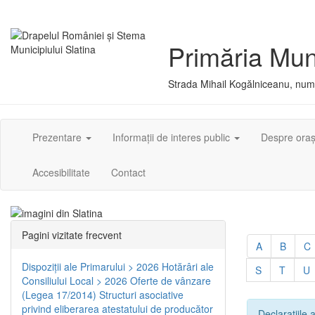
Primăria Muni
Strada Mihail Kogălniceanu, numă
Prezentare
Informații de interes public
Despre ora
Accesibilitate
Contact
Pagini vizitate frecvent
A
B
C
Dispoziţii ale Primarului > 2026
Hotărâri ale
S
T
U
Consiliului Local > 2026
Oferte de vânzare
(Legea 17/2014)
Structuri asociative
privind eliberarea atestatului de producător
Declarațiile a