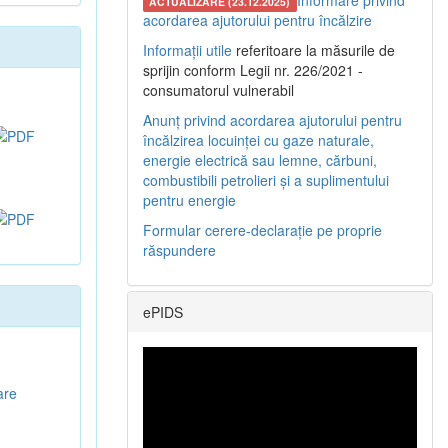
Informare privind
ACTUALIZARE (23.12.2025)
acordarea ajutorului pentru încălzire
Informații utile
referitoare la măsurile de
sprijin conform Legii nr. 226/2021 -
consumatorul vulnerabil
Anunț privind acordarea ajutorului pentru
încălzirea locuinței cu gaze naturale,
energie electrică sau lemne, cărbuni,
combustibili petrolieri și a suplimentului
pentru energie
Formular cerere-declarație pe proprie
răspundere
ePIDS
are