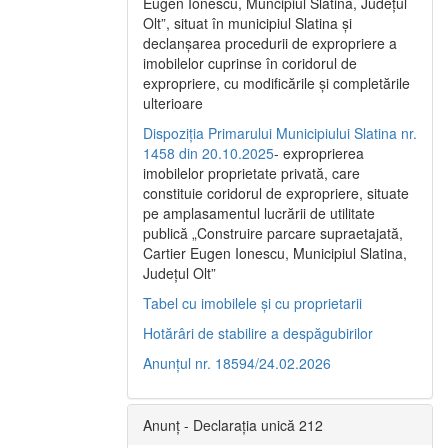
Eugen Ionescu, Muncipiul Slatina, Judeţul
Olt”, situat în municipiul Slatina şi
declanşarea procedurii de expropriere a
imobilelor cuprinse în coridorul de
expropriere, cu modificările şi completările
ulterioare
Dispoziția Primarului Municipiului Slatina nr.
1458 din 20.10.2025
- exproprierea
imobilelor proprietate privată, care
constituie coridorul de expropriere, situate
pe amplasamentul lucrării de utilitate
publică „Construire parcare supraetajată,
Cartier Eugen Ionescu, Municipiul Slatina,
Județul Olt”
Tabel cu imobilele și cu proprietarii
Hotărâri de stabilire a despăgubirilor
Anunțul nr. 18594/24.02.2026
Anunț - Declarația unică 212