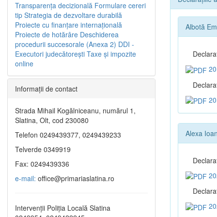
Transparenţa decizională
Formulare cereri
tip
Strategia de dezvoltare durabilă
Proiecte cu finanţare internaţională
Albotă Emi
Proiecte de hotărâre
Deschiderea
procedurii succesorale (Anexa 2)
DDI -
Executori judecătorești
Taxe şi impozite
Declara
online
20
Declaraţ
Informaţii de contact
20
Strada Mihail Kogălniceanu, numărul 1,
Slatina, Olt, cod 230080
Alexa Ioa
Telefon 0249439377, 0249439233
Telverde 0349919
Declara
Fax: 0249439336
20
e-mail:
office@primariaslatina.ro
Declaraţ
20
Intervenții Poliția Locală Slatina