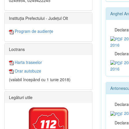
0249954, 0249422245
Anghel A
Instituția Prefectului - Județul Olt
Declara
Program de audiențe
20
2016
Loctrans
Declaraţ
Harta traseelor
20
2016
Orar autobuze
(valabil începând cu 1 iunie 2018)
Antonescu
Legături utile
Declara
20
Declaraţ