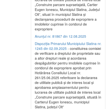
„Construire parcare supraetajată, Cartier
Eugen Ionescu, Municipiul Slatina, Județul
Olt”, situat în municipiul Slatina și
declanșarea procedurii de expropriere a
imobilelor cuprinse în coridorul de
expropriere
Anunțul nr. 81867 din 12.08.2025
Dispoziția Primarului Municipiului Slatina nr.
1245 din 02.09.2025
- constituirea comisiei
de verificare a dreptului de proprietate sau
a altor drepturi reale și acordarea
despăgubirilor pentru imobilele cuprinse în
coridorul de expropriere aprobat prin
Hotărârea Consiliului Local nr.
261/25.06.2025 referitoare la declararea
de utilitate publică și de interes local și
aprobarea amplasamentului pentru
lucrarea de utilitate publică de interes local
„Construire parcare supraetajată, situată în
Cartierul Eugen Ionescu, municipiul
Slatina, județul Olt”