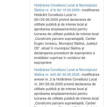
Hotărârea Consiliului Local al Municipiului
Slatina nr. 416 din 15.09.2025
- modificarea
Hotărârii Consiliului Local nr.
261/25.06.2025 privind declararea de
utilitate publică și de interes local și
aprobarea amplasamentului pentru
lucrarea de utilitate publică de interes local
„Construire parcare supraetajată, Cartier
Eugen Ionescu, Muncipiul Slatina, Județul
Olt”, situat în municipiul Slatina și
declanșarea procedurii de expropriere a
imobilelor cuprinse în coridorul de
expropriere
Hotărârea Consiliului Local al Municipiului
Slatina nr. 443 din 30.09.2025
- modificarea
anexei nr. 2 la Hotărârea Consiliului Local
nr. 261/25.06.2025 privind declararea de
utilitate publică şi de interes local şi
aprobarea amplasamentului pentru
lucrarea de utilitate publică de interes local
„Construire parcare supraetajată, Cartier