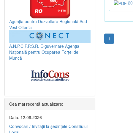
20
Agenția pentru Dezvoltare Regională Sud-
Vest Oltenia
1
A.N.P.C.P.P.S.R.
E-guvernare
Agenția
Națională pentru Ocuparea Forței de
Muncă
Cea mai recentă actualizare:
Data: 12.06.2026
Convocări / Invitaţii la şedinţele Consiliului
Local