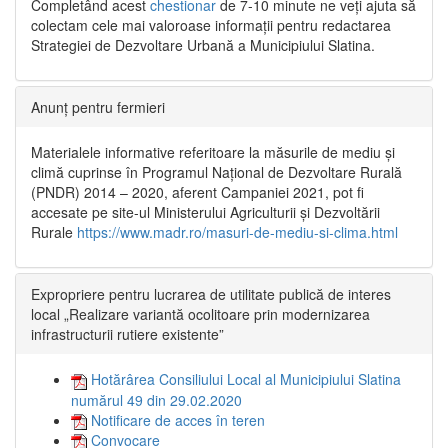
Completând acest
chestionar
de 7-10 minute ne veți ajuta să
colectam cele mai valoroase informații pentru redactarea
Strategiei de Dezvoltare Urbană a Municipiului Slatina.
Anunț pentru fermieri
Materialele informative referitoare la măsurile de mediu și
climă cuprinse în Programul Național de Dezvoltare Rurală
(PNDR) 2014 – 2020, aferent Campaniei 2021, pot fi
accesate pe site-ul Ministerului Agriculturii și Dezvoltării
Rurale
https://www.madr.ro/masuri-de-mediu-si-clima.html
Expropriere pentru lucrarea de utilitate publică de interes
local „Realizare variantă ocolitoare prin modernizarea
infrastructurii rutiere existente”
Hotărârea Consiliului Local al Municipiului Slatina
numărul 49 din 29.02.2020
Notificare de acces în teren
Convocare