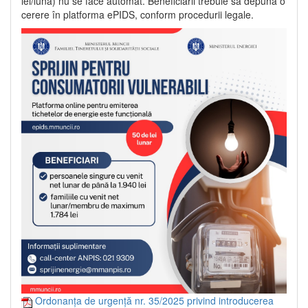
lei/lună) nu se face automat. Beneficiarii trebuie să depună o
cerere în platforma ePIDS, conform procedurii legale.
Ordonanța de urgență nr. 35/2025 privind introducerea