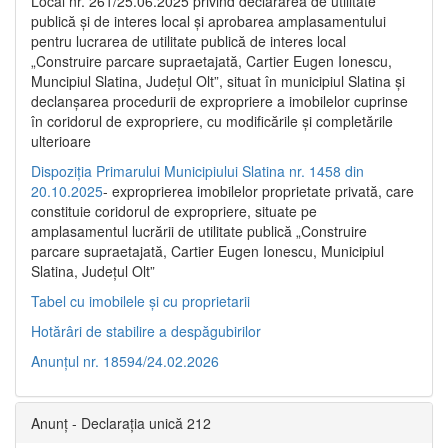
Local nr. 261/25.06.2025 privind declararea de utilitate
publică şi de interes local şi aprobarea amplasamentului
pentru lucrarea de utilitate publică de interes local
„Construire parcare supraetajată, Cartier Eugen Ionescu,
Muncipiul Slatina, Judeţul Olt”, situat în municipiul Slatina şi
declanşarea procedurii de expropriere a imobilelor cuprinse
în coridorul de expropriere, cu modificările şi completările
ulterioare
Dispoziția Primarului Municipiului Slatina nr. 1458 din
20.10.2025
- exproprierea imobilelor proprietate privată, care
constituie coridorul de expropriere, situate pe
amplasamentul lucrării de utilitate publică „Construire
parcare supraetajată, Cartier Eugen Ionescu, Municipiul
Slatina, Județul Olt”
Tabel cu imobilele și cu proprietarii
Hotărâri de stabilire a despăgubirilor
Anunțul nr. 18594/24.02.2026
Anunț - Declarația unică 212