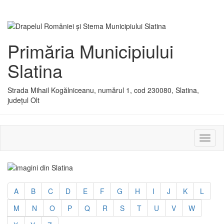
Primăria Municipiului
Slatina
Strada Mihail Kogălniceanu, numărul 1, cod 230080, Slatina,
județul Olt
Activ
sau
dezac
meniu
A
B
C
D
E
F
G
H
I
J
K
L
M
N
O
P
Q
R
S
T
U
V
W