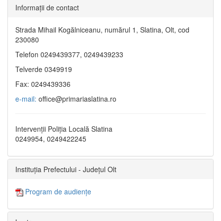
Informaţii de contact
Strada Mihail Kogălniceanu, numărul 1, Slatina, Olt, cod
230080
Telefon 0249439377, 0249439233
Telverde 0349919
Fax: 0249439336
e-mail:
office@primariaslatina.ro
Intervenții Poliția Locală Slatina
0249954, 0249422245
Instituția Prefectului - Județul Olt
Program de audiențe