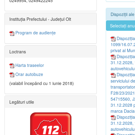
0249954, 0249422245
Dispoziții al
Instituția Prefectului - Județul Olt
Selectați anu
Program de audiențe
Dispoziția
1099/16.07.2
privat al Mun
Loctrans
Dispoziția
31.12.2028, 
Harta traseelor
autovehiculul
Orar autobuze
Dispoziția
serviciului d
(valabil începând cu 1 iunie 2018)
transportat
F28/23/2021
54715560, J20
Legături utile
31.12.2028 p
marca Dacia
Dispoziția
31.12.2028, 
autovehiculul
Dispoziți