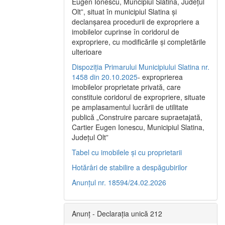
Eugen Ionescu, Muncipiul Slatina, Judeţul
Olt”, situat în municipiul Slatina şi
declanşarea procedurii de expropriere a
imobilelor cuprinse în coridorul de
expropriere, cu modificările şi completările
ulterioare
Dispoziția Primarului Municipiului Slatina nr.
1458 din 20.10.2025
- exproprierea
imobilelor proprietate privată, care
constituie coridorul de expropriere, situate
pe amplasamentul lucrării de utilitate
publică „Construire parcare supraetajată,
Cartier Eugen Ionescu, Municipiul Slatina,
Județul Olt”
Tabel cu imobilele și cu proprietarii
Hotărâri de stabilire a despăgubirilor
Anunțul nr. 18594/24.02.2026
Anunț - Declarația unică 212