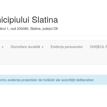
cipiului Slatina
rul 1, cod 230080, Slatina, județul Olt
ș
Dezvoltare durabilă
Evidența persoanelor
GHIȘEUL.
ntru evidența proiectelor de hotărâri ale autorității deliberative