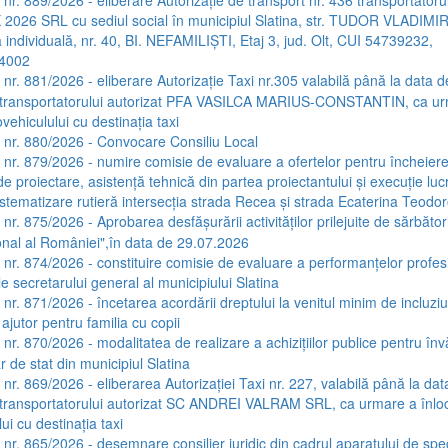
026 SRL cu sediul social în municipiul Slatina, str. TUDOR VLADIMI
 individuală, nr. 40, BI. NEFAMILIŞTI, Etaj 3, jud. Olt, CUI 54739232,
4002
a nr. 881/2026 - eliberare Autorizaţie Taxi nr.305 valabilă până la data d
 transportatorului autorizat PFA VASILCA MARIUS-CONSTANTIN, ca u
ovehiculului cu destinaţia taxi
a nr. 880/2026 - Convocare Consiliu Local
a nr. 879/2026 - numire comisie de evaluare a ofertelor pentru încheier
de proiectare, asistenţă tehnică din partea proiectantului şi execuţie lucr
istematizare rutieră intersecţia strada Recea şi strada Ecaterina Teodor
 nr. 875/2026 - Aprobarea desfăşurării activităţilor prilejuite de sărbători
onal al României",în data de 29.07.2026
a nr. 874/2026 - constituire comisie de evaluare a performanţelor profes
le secretarului general al municipiului Slatina
 nr. 871/2026 - încetarea acordării dreptului la venitul minim de incluzi
jutor pentru familia cu copii
a nr. 870/2026 - modalitatea de realizare a achizițiilor publice pentru în
r de stat din municipiul Slatina
 nr. 869/2026 - eliberarea Autorizației Taxi nr. 227, valabilă până la dat
transportatorului autorizat SC ANDREI VALRAM SRL, ca urmare a înlocu
ui cu destinația taxi
 nr. 865/2026 - desemnare consilier juridic din cadrul aparatului de spec