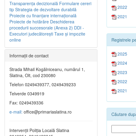
Transparenţa decizională
Formulare cereri
2022
tip
Strategia de dezvoltare durabilă
Proiecte cu finanţare internaţională
2021
Proiecte de hotărâre
Deschiderea
procedurii succesorale (Anexa 2)
DDI -
Executori judecătorești
Taxe şi impozite
Registrele pe
online
2025
Informaţii de contact
2024
Strada Mihail Kogălniceanu, numărul 1,
2023
Slatina, Olt, cod 230080
2022
Telefon 0249439377, 0249439233
2021
Telverde 0349919
Fax: 0249439336
e-mail:
office@primariaslatina.ro
Căutare după
Intervenții Poliția Locală Slatina