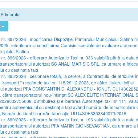
e Primarului
l
 nr. 897/2026 - modificarea Dispoziţiei Primarului Municipiului Slatina nr
025, referitoare la constituirea Comisiei speciale de evaluare a domeniu
icipiului Slatina
 nr. 896/2026 - eliberare Autorizaţie Taxi nr. 036 valabilă până la data 
transportatorului autorizat SC ANALI MAR ŞIC SRL, ca urmare a înlocui
ui cu destinaţia taxi
 nr. 895/2026 - cesionare totală, la cerere, a Contractului de atribuire î
e transport în regim de taxi nr. 118/29.12.2023, de către titularul iniţial
orul autorizat PFA CONSTANTIN D. ALEXANDRU - IONUŢ, CUI 4362252
, către transportatorul nou-înfiinţat SC ALEX ELITE INTERNATIONAL 
26032755006, distribuirea şi eliberarea Autorizaţiei taxi nr. 111, vala
entru autovehiculul cu destinaţia taxi având numărul de înmatriculare
, Număr de identificare/An fabricaţie UU14SDE3353849073/2015
 nr. 890/2026 - eliberare Autorizaţie Taxi nr. 196 valabilă până la data 
transportatorului autorizat PFA MARIN GIGI-SEVASTIAN, ca urmare a în
ui cu destinaţia taxi
a nr. 889/2026 - eliberare Autorizaţie de transport nr. 436 transportatoru