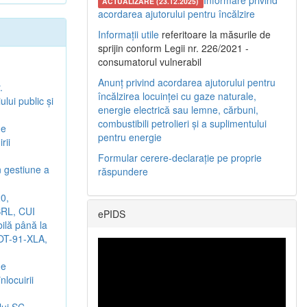
Informare privind
ACTUALIZARE (23.12.2025)
acordarea ajutorului pentru încălzire
Informații utile
referitoare la măsurile de
sprijin conform Legii nr. 226/2021 -
consumatorul vulnerabil
Anunț privind acordarea ajutorului pentru
.
încălzirea locuinței cu gaze naturale,
lui public şi
energie electrică sau lemne, cărbuni,
combustibili petrolieri și a suplimentului
de
pentru energie
rii
Formular cerere-declarație pe proprie
n gestiune a
răspundere
0,
SRL, CUI
ePIDS
bilă până la
 OT-91-XLA,
de
locuirii
lui SC