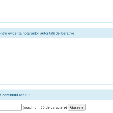
ntru evidența hotărârilor autorității deliberative
 conținutul actului:
(maximum 50 de caractere)