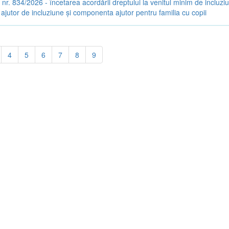
 nr. 834/2026 - încetarea acordării dreptului la venitul minim de incluzi
jutor de incluziune și componenta ajutor pentru familia cu copii
4
5
6
7
8
9