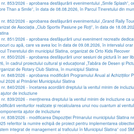
a nr. 853/2026 - aprobarea desfășurării evenimentului „Smile Splash”, o
ore Than a Smile”, în data de 08.08.2026, în Parcul Tineretului din muni
a nr. 852/2026 - aprobarea desfășurării evenimentului „Grand Rally Tou
anizat de Asociația „Club Sportiv Pasiune pe Roți”, în data de 18.08.202
atina
a nr. 851/2026 - aprobarea desfășurării unui eveniment recreativ dedicat 
ocuri cu apă, care va avea loc în data de 09.08.2026, în intervalul orar
cul Tineretului din municipiul Slatina, organizat de Orto Kids Recover
 nr. 850/2026 - aprobarea desfășurării unor sesiuni de pictură în aer lib
, în cadrul proiectului cultural și educațional „Tabăra de Desen și Pictu
ganizat de Rotary Club Slatina, în municipiul Slatina
a nr. 848/2026 - aprobarea modificării Programului Anual al Achizițiilor 
nul 2026 al Primăriei Municipiului Slatina
 nr. 840/2026 - încetarea acordării dreptului la venitul minim de incluzi
jutor de incluziune
a nr. 839/2026 - menținerea dreptului la venitul minim de incluziune ca 
dificării veniturilor realizate și recalcularea unui nou cuantum al venit
 componenta ajutor de incluziune
 nr. 838/2026 - modificarea Dispoziției Primarului municipiului Slatina nr
25 referitor la numire echipă de proiect pentru implementarea obiectivu
istem integrat de management al traficului în Municipiul Slatina” cod 