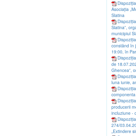
Dispoziți
Asociația „M
Slatina
Dispoziți
Slatina”, org
municipiul Sl
Dispoziți
constând în j
19:00, în Par
Dispoziția
de 18.07.2026
Ghencea”, or
Dispoziți
luna iunie, a
Dispoziția
componenta a
Dispoziți
producerii mo
incluziune -
Dispoziția
274/03.04.20
„Extindere s