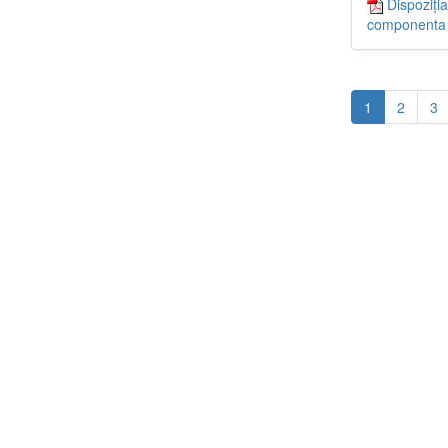
Dispoziția
componenta a
1
2
3