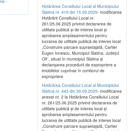
une -
Hotărârea Consiliului Local al Municipiului
Slatina nr. 416 din 15.09.2025
- modificarea
Hotărârii Consiliului Local nr.
261/25.06.2025 privind declararea de
utilitate publică și de interes local și
aprobarea amplasamentului pentru
lucrarea de utilitate publică de interes local
„Construire parcare supraetajată, Cartier
Eugen Ionescu, Muncipiul Slatina, Județul
Olt”, situat în municipiul Slatina și
declanșarea procedurii de expropriere a
imobilelor cuprinse în coridorul de
expropriere
Hotărârea Consiliului Local al Municipiului
Slatina nr. 443 din 30.09.2025
- modificarea
anexei nr. 2 la Hotărârea Consiliului Local
nr. 261/25.06.2025 privind declararea de
utilitate publică şi de interes local şi
aprobarea amplasamentului pentru
lucrarea de utilitate publică de interes local
„Construire parcare supraetajată, Cartier