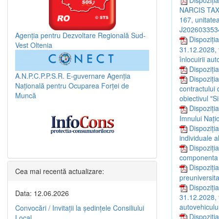
NARCIS TAX 2
167, unitatea
J202603353
Agenția pentru Dezvoltare Regională Sud-
Dispoziți
Vest Oltenia
31.12.2028,
înlocuirii aut
Dispoziți
A.N.P.C.P.P.S.R.
E-guvernare
Agenția
Dispoziți
Națională pentru Ocuparea Forței de
contractului 
Muncă
obiectivul "S
Dispoziția
Imnului Naţi
Dispoziți
individuale a
Dispoziția
componenta a
Dispoziți
Cea mai recentă actualizare:
preuniversita
Dispoziția
Data: 12.06.2026
31.12.2028, 
autovehiculul
Convocări / Invitaţii la şedinţele Consiliului
Dispoziția
Local