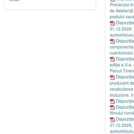
Primarului mu
de Asistență
postului vaca
Dispoziția
31.12.2028, 
autovehiculul
Dispoziți
componenta a
cuantumului 
Dispoziți
ediția a V-a,
Parcul Tinere
Dispoziți
producerii d
recalcularea
incluziune, 
Dispoziți
Dispoziți
filmului rom
Dispoziția
31.12.2028, 
autovehiculul