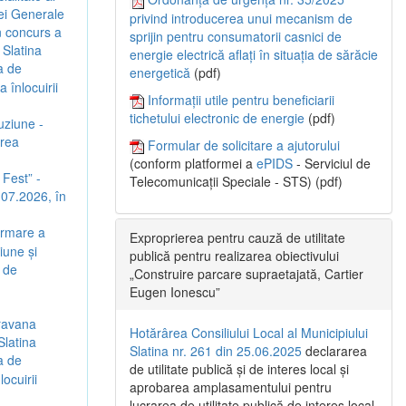
iei Generale
privind introducerea unui mecanism de
n concurs a
sprijin pentru consumatorii casnici de
 Slatina
energie electrică aflați în situația de sărăcie
a de
energetică
(pdf)
înlocuirii
Informații utile pentru beneficiarii
tichetului electronic de energie
(pdf)
uziune -
irea
Formular de solicitare a ajutorului
(conform platformei a
ePIDS
- Serviciul de
 Fest” -
Telecomunicații Speciale - STS) (pdf)
5.07.2026, în
urmare a
Exproprierea pentru cauză de utilitate
iune și
publică pentru realizarea obiectivului
 de
„Construire parcare supraetajată, Cartier
Eugen Ionescu”
aravana
Hotărârea Consiliului Local al Municipiului
Slatina
Slatina nr. 261 din 25.06.2025
declararea
a de
de utilitate publică și de interes local și
ocuirii
aprobarea amplasamentului pentru
lucrarea de utilitate publică de interes local