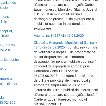
rganizat de
„Construire parcare supraetajată, Cartier
cipiul
Eugen Ionescu, Municipiul Slatina, Județul
Olt”, situat în municipiul Slatina și
r 2026 -
declanșarea procedurii de expropriere a
6, în
imobilelor cuprinse în coridorul de
expropriere
copiilor,
Anunțul nr. 81867 din 12.08.2025
 15:00-
Dispoziția Primarului Municipiului Slatina nr.
er, în data
1245 din 02.09.2025
- constituirea comisiei
ră Visi
de verificare a dreptului de proprietate sau
a altor drepturi reale și acordarea
Publice pentru
despăgubirilor pentru imobilele cuprinse în
coridorul de expropriere aprobat prin
une -
Hotărârea Consiliului Local nr.
261/25.06.2025 referitoare la declararea
urmare a
de utilitate publică și de interes local și
ului minim de
aprobarea amplasamentului pentru
lucrarea de utilitate publică de interes local
.
„Construire parcare supraetajată, situată în
lui
Cartierul Eugen Ionescu, municipiul
SMIS 321905
Slatina, județul Olt”