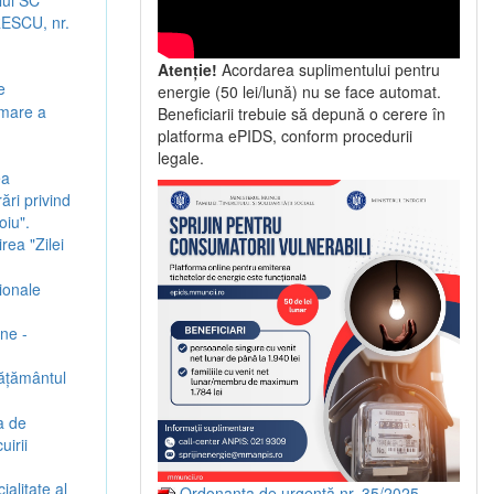
RESCU, nr.
Atenție!
Acordarea suplimentului pentru
e
energie (50 lei/lună) nu se face automat.
rmare a
Beneficiarii trebuie să depună o cerere în
platforma ePIDS, conform procedurii
legale.
ea
ări privind
oiu".
rea "Zilei
ionale
une -
vățământul
a de
irii
ialitate al
Ordonanța de urgență nr. 35/2025