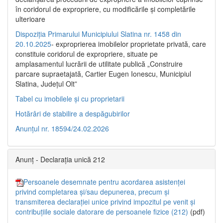
în coridorul de expropriere, cu modificările şi completările
ulterioare
Dispoziția Primarului Municipiului Slatina nr. 1458 din
20.10.2025
- exproprierea imobilelor proprietate privată, care
constituie coridorul de expropriere, situate pe
amplasamentul lucrării de utilitate publică „Construire
parcare supraetajată, Cartier Eugen Ionescu, Municipiul
Slatina, Județul Olt”
Tabel cu imobilele și cu proprietarii
Hotărâri de stabilire a despăgubirilor
Anunțul nr. 18594/24.02.2026
Anunț - Declarația unică 212
Persoanele desemnate pentru acordarea asistenței
privind completarea și/sau depunerea, precum și
transmiterea declarației unice privind impozitul pe venit și
contribuțiile sociale datorare de persoanele fizice (212)
(pdf)