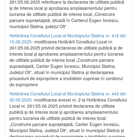
261/25.06.2025 referitoare la declararea de utilitate publică
și de interes local și aprobarea amplasamentului pentru
lucrarea de utilitate publică de interes local „Construire
parcare supraetajată, situată în Cartierul Eugen Ionescu,
municipiul Slatina, județul Olt”
Hotărârea Consiliului Local al Municipiului Slatina nr. 416 din
15.09.2025
- modificarea Hotărârii Consiliului Local nr.
261/25.06.2025 privind declararea de utilitate publică și de
interes local și aprobarea amplasamentului pentru lucrarea
de utilitate publică de interes local „Construire parcare
supraetajată, Cartier Eugen Ionescu, Muncipiul Slatina,
Județul Olt”, situat în municipiul Slatina și declanșarea
procedurii de expropriere a imobilelor cuprinse în coridorul
de expropriere
Hotărârea Consiliului Local al Municipiului Slatina nr. 443 din
30.09.2025
- modificarea anexei nr. 2 la Hotărârea Consiliului
Local nr. 261/25.06.2025 privind declararea de utilitate
publică şi de interes local şi aprobarea amplasamentului
pentru lucrarea de utilitate publică de interes local
„Construire parcare supraetajată, Cartier Eugen Ionescu,
Muncipiul Slatina, Judeţul Olt”, situat în municipiul Slatina şi
declanşarea procedurii de expropriere a imobilelor cuprinse