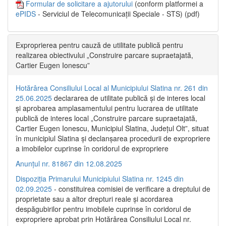
Formular de solicitare a ajutorului
(conform platformei a
ePIDS
- Serviciul de Telecomunicații Speciale - STS) (pdf)
Exproprierea pentru cauză de utilitate publică pentru
realizarea obiectivului „Construire parcare supraetajată,
Cartier Eugen Ionescu”
Hotărârea Consiliului Local al Municipiului Slatina nr. 261 din
25.06.2025
declararea de utilitate publică și de interes local
și aprobarea amplasamentului pentru lucrarea de utilitate
publică de interes local „Construire parcare supraetajată,
Cartier Eugen Ionescu, Municipiul Slatina, Județul Olt”, situat
în municipiul Slatina și declanșarea procedurii de expropriere
a imobilelor cuprinse în coridorul de expropriere
Anunțul nr. 81867 din 12.08.2025
Dispoziția Primarului Municipiului Slatina nr. 1245 din
02.09.2025
- constituirea comisiei de verificare a dreptului de
proprietate sau a altor drepturi reale și acordarea
despăgubirilor pentru imobilele cuprinse în coridorul de
expropriere aprobat prin Hotărârea Consiliului Local nr.