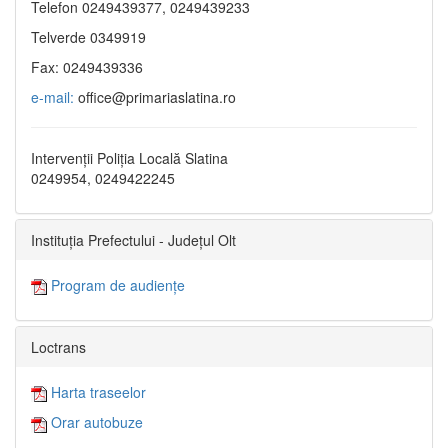
Telefon 0249439377, 0249439233
Telverde 0349919
Fax: 0249439336
e-mail:
office@primariaslatina.ro
Intervenții Poliția Locală Slatina
0249954, 0249422245
Instituția Prefectului - Județul Olt
Program de audiențe
Loctrans
Harta traseelor
Orar autobuze