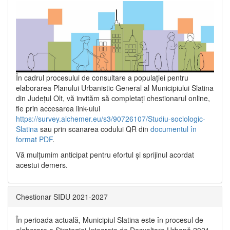
În cadrul procesului de consultare a populaţiei pentru
elaborarea Planului Urbanistic General al Municipiului Slatina
din Județul Olt, vă invităm să completați chestionarul online,
fie prin accesarea link-ului
https://survey.alchemer.eu/s3/90726107/Studiu-sociologic-
Slatina
sau prin scanarea codului QR din
documentul în
format PDF
.
Vă mulţumim anticipat pentru efortul şi sprijinul acordat
acestui demers.
Chestionar SIDU 2021-2027
În perioada actuală, Municipiul Slatina este în procesul de
elaborare a Strategiei Integrate de Dezvoltare Urbană 2021‐