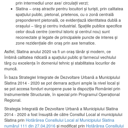
prin intermediul unor axe/ circulații verzi;
Slatina – oraş atractiv pentru locuitori şi turişti, prin calitatea
spaţiului public, pietonal, prietenos, cu o zonă centrală
preponderent pietonală, ce evidenţiază identitatea dublă a
oraşului – târg şi centru industrial. Spaţiile publice specifice
celor două centre (centrul istoric şi centrul nou) sunt
reconectate şi legate de principalele puncte de interes şi
zone rezidenţiale din oraş prin axe tematice.
Astfel, Slatina anului 2020 va fi un oraş tânăr şi modern, ce
îmbină calitatea ridicată a spaţiului public şi farmecul vechiului
târg cu excelenţa în domeniul tehnic şi stabilitatea locurilor de
muncă.
În baza Strategiei Integrate de Dezvoltare Urbană a Municipiului
Slatina 2014 - 2020 se pot demara acţiuni ample la nivel local şi
se pot accesa fonduri europene puse la dispoziţia României prin
Instrumentele Structurale, în special prin Programul Operațional
Regional.
Strategia Integrată de Dezvoltare Urbană a Municipiului Slatina
2014 - 2020 a fost însuşită de către Consiliul Local al municipiului
Slatina prin
Hotărârea Consiliului Local al Municipiului Slatina
numărul 111 din 27.04.2016
și modificat prin
Hotărârea Consiliului