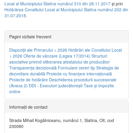
Local al Municipiului Slatina numărul 310 din 28.11.2017
și prin
Hotărârea Consiliului Local al Municipiului Slatina numărul 202 din
31.07.2018
.
Pagini vizitate frecvent
Dispoziţii ale Primarului > 2026
Hotărâri ale Consiliului Local
> 2026
Oferte de vânzare (Legea 17/2014)
Structuri
asociative privind eliberarea atestatului de producător
Transparenţa decizională
Formulare cereri tip
Strategia de
dezvoltare durabilă
Proiecte cu finanţare internaţională
Proiecte de hotărâre
Deschiderea procedurii succesorale
(Anexa 2)
DDI - Executori judecătorești
Taxe şi impozite
online
Informaţii de contact
Strada Mihail Kogălniceanu, numărul 1, Slatina, Olt, cod
230080