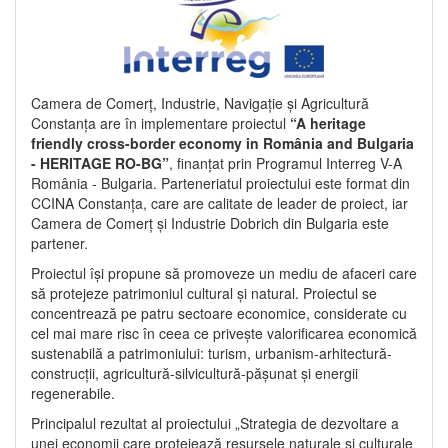
Camera de Comerț, Industrie, Navigație și Agricultură
Constanța are în implementare proiectul
“A heritage
friendly cross-border economy in România and Bulgaria
- HERITAGE RO-BG”
, finanțat prin Programul Interreg V-A
România - Bulgaria. Parteneriatul proiectului este format din
CCINA Constanța, care are calitate de leader de proiect, iar
Camera de Comerț și Industrie Dobrich din Bulgaria este
partener.
Proiectul își propune să promoveze un mediu de afaceri care
să protejeze patrimoniul cultural și natural. Proiectul se
concentrează pe patru sectoare economice, considerate cu
cel mai mare risc în ceea ce privește valorificarea economică
sustenabilă a patrimoniului: turism, urbanism-arhitectură-
construcții, agricultură-silvicultură-pășunat și energii
regenerabile.
Principalul rezultat al proiectului „Strategia de dezvoltare a
unei economii care protejează resursele naturale și culturale