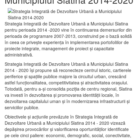
Strategia Integrată de Dezvoltare Urbană a Municipiului Slatina
pentru perioada 2014 -2020 vine în continuarea demersurilor din
perioada de programare 2007-2013, construind pe o bază solidă
în ceea ce priveşte experienţa în implementarea portofoliilor de
proiecte integrate, management de proiect și capacitate
administrativă.
Strategia Integrată de Dezvoltare Urbană a Municipiului Slatina
2014 - 2020 își propune să reconecteze centrul istoric, cartierele
periferice şi spaţiile publice majore la circuitul urban, crescând
astfel funcţionalitatea, competitivitatea şi atractivitatea oraşului.
Totodată, pentru a-şi consolida poziţia de centru regional, Slatina
va investi în dezvoltarea şi promovarea identităţii locale, în
dezvoltarea capitalului uman şi în modernizarea infrastructurii şi
serviciilor publice.
Obiectivele şi acţiunile prevăzute în Strategia Integrată de
Dezvoltare Urbană a Municipiului Slatina 2014 - 2020 vizează
depășirea provocărilor şi valorificarea oportunităţilor identificate
pe cele cinci paliere: economic, demografic, social, conectivitate,