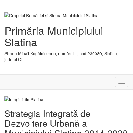
Primăria Municipiului
Slatina
Strada Mihail Kogălniceanu, numărul 1, cod 230080, Slatina,
județul Olt
Activ
sau
dezac
meniu
Strategia Integrată de
Dezvoltare Urbană a
Municipiului Slatina 2014-2020