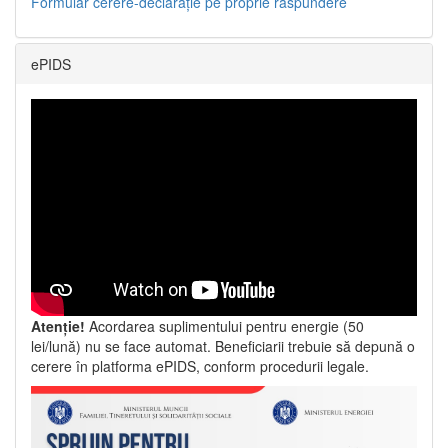
Formular cerere-declarație pe proprie răspundere
ePIDS
Atenție!
Acordarea suplimentului pentru energie (50
lei/lună) nu se face automat. Beneficiarii trebuie să depună o
cerere în platforma ePIDS, conform procedurii legale.