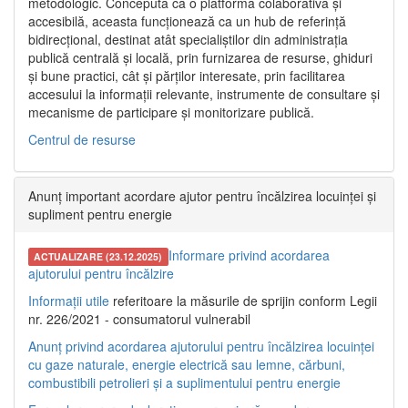
metodologic. Concepută ca o platformă colaborativă și
accesibilă, aceasta funcționează ca un hub de referință
bidirecțional, destinat atât specialiștilor din administrația
publică centrală și locală, prin furnizarea de resurse, ghiduri
și bune practici, cât și părților interesate, prin facilitarea
accesului la informații relevante, instrumente de consultare și
mecanisme de participare și monitorizare publică.
Centrul de resurse
Anunț important acordare ajutor pentru încălzirea locuinței și
supliment pentru energie
Informare privind acordarea
ACTUALIZARE (23.12.2025)
ajutorului pentru încălzire
Informații utile
referitoare la măsurile de sprijin conform Legii
nr. 226/2021 - consumatorul vulnerabil
Anunț privind acordarea ajutorului pentru încălzirea locuinței
cu gaze naturale, energie electrică sau lemne, cărbuni,
combustibili petrolieri și a suplimentului pentru energie