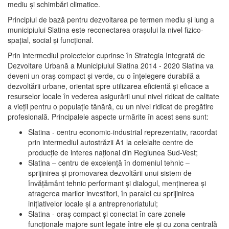
mediu şi schimbări climatice.
Principiul de bază pentru dezvoltarea pe termen mediu şi lung a
municipiului Slatina este reconectarea oraşului la nivel fizico-
spaţial, social şi funcţional.
Prin intermediul proiectelor cuprinse în Strategia Integrată de
Dezvoltare Urbană a Municipiului Slatina 2014 - 2020 Slatina va
deveni un oraş compact şi verde, cu o înţelegere durabilă a
dezvoltării urbane, orientat spre utilizarea eficientă şi eficace a
resurselor locale în vederea asigurării unui nivel ridicat de calitate
a vieţii pentru o populaţie tânără, cu un nivel ridicat de pregătire
profesională. Principalele aspecte urmărite în acest sens sunt:
Slatina - centru economic-industrial reprezentativ, racordat
prin intermediul autostrăzii A1 la celelalte centre de
producţie de interes naţional din Regiunea Sud-Vest;
Slatina – centru de excelenţă în domeniul tehnic –
sprijinirea şi promovarea dezvoltării unui sistem de
învăţământ tehnic performant şi dialogul, menţinerea şi
atragerea marilor investitori, în paralel cu sprijinirea
iniţiativelor locale şi a antreprenoriatului;
Slatina - oraş compact şi conectat în care zonele
funcţionale majore sunt legate între ele şi cu zona centrală