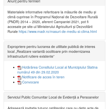
Anunț pentru fermieri
Materialele informative referitoare la măsurile de mediu și
climă cuprinse în Programul Național de Dezvoltare Rurală
(PNDR) 2014 – 2020, aferent Campaniei 2021, pot fi
accesate pe site-ul Ministerului Agriculturii și Dezvoltării
Rurale
https://www.madr.ro/masuri-de-mediu-si-clima.html
Expropriere pentru lucrarea de utilitate publică de interes
local „Realizare variantă ocolitoare prin modernizarea
infrastructurii rutiere existente”
Hotărârea Consiliului Local al Municipiului Slatina
numărul 49 din 29.02.2020
Notificare de acces în teren
Convocare
Serviciul Public Comunitar Local de Evidență a Persoanelor
Adresează invitația tuturor cetățenilor care nu dețin acte de