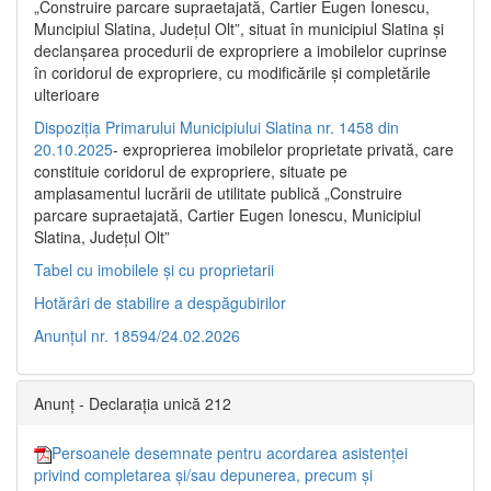
„Construire parcare supraetajată, Cartier Eugen Ionescu,
Muncipiul Slatina, Judeţul Olt”, situat în municipiul Slatina şi
declanşarea procedurii de expropriere a imobilelor cuprinse
în coridorul de expropriere, cu modificările şi completările
ulterioare
Dispoziția Primarului Municipiului Slatina nr. 1458 din
20.10.2025
- exproprierea imobilelor proprietate privată, care
constituie coridorul de expropriere, situate pe
amplasamentul lucrării de utilitate publică „Construire
parcare supraetajată, Cartier Eugen Ionescu, Municipiul
Slatina, Județul Olt”
Tabel cu imobilele și cu proprietarii
Hotărâri de stabilire a despăgubirilor
Anunțul nr. 18594/24.02.2026
Anunț - Declarația unică 212
Persoanele desemnate pentru acordarea asistenței
privind completarea și/sau depunerea, precum și