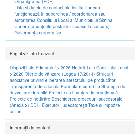
Organigrama (PDF)
Lista și datele de contact ale instituțiilor care
funcționează în subordinea / coordonarea sau
autoritatea Consiliului Local al Municipiului Slatina
Carieră (anunțurile posturilor scoase la concurs)
Guvernanța corporativa
Pagini vizitate frecvent
Dispoziţii ale Primarului > 2026
Hotărâri ale Consiliului Local
> 2026
Oferte de vânzare (Legea 17/2014)
Structuri
asociative privind eliberarea atestatului de producător
Transparenţa decizională
Formulare cereri tip
Strategia de
dezvoltare durabilă
Proiecte cu finanţare internaţională
Proiecte de hotărâre
Deschiderea procedurii succesorale
(Anexa 2)
DDI - Executori judecătorești
Taxe şi impozite
online
Informaţii de contact