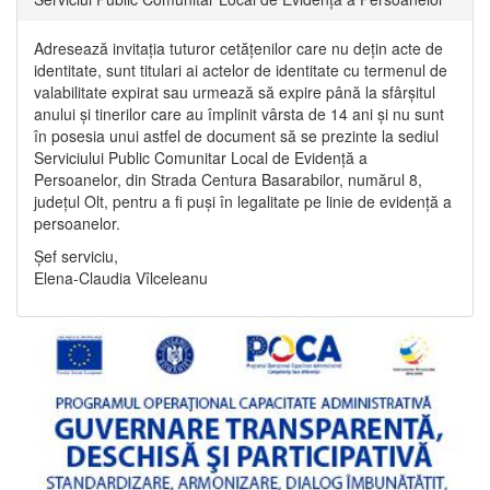
Adresează invitația tuturor cetățenilor care nu dețin acte de
identitate, sunt titulari ai actelor de identitate cu termenul de
valabilitate expirat sau urmează să expire până la sfârșitul
anului și tinerilor care au împlinit vârsta de 14 ani și nu sunt
în posesia unui astfel de document să se prezinte la sediul
Serviciului Public Comunitar Local de Evidență a
Persoanelor, din Strada Centura Basarabilor, numărul 8,
județul Olt, pentru a fi puși în legalitate pe linie de evidență a
persoanelor.
Șef serviciu,
Elena-Claudia Vîlceleanu