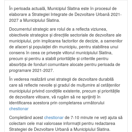
În perioada actuală, Municipiul Slatina este în procesul de
elaborare a Strategiei Integrate de Dezvoltare Urbană 2021‐
2027 a Municipiului Slatina.
Documentul strategic are rolul de a reflecta viziunea,
obiectivele strategice și direcțiile sectoriale de dezvoltare ale
municipiului, prin implicarea factorilor de decizie, a oamenilor
de afaceri și populației din municipiu, pentru stabilirea unui
consens în ceea ce privește viitorul municipiului Slatina,
precum și pentru a stabili prioritățile și criteriile pentru
absorbția de fonduri comunitare alocate pentru perioada de
programare 2021-2027.
În vederea realizării unei strategii de dezvoltare durabilă
care să reflecte nevoile și gradul de mulțumire al cetățenilor
municipiului privind condițiile existente, precum și prioritățile
de dezvoltare viitoare, vă rugăm să ne sprijiniți în
identificarea acestora prin completarea următorului
chestionar
Completând acest
chestionar
de 7-10 minute ne veți ajuta să
colectam cele mai valoroase informații pentru redactarea
Strategiei de Dezvoltare Urbană a Municipiului Slatina.