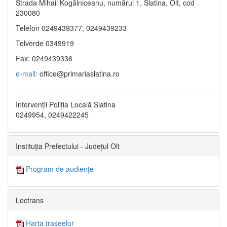
Strada Mihail Kogălniceanu, numărul 1, Slatina, Olt, cod
230080
Telefon 0249439377, 0249439233
Telverde 0349919
Fax: 0249439336
e-mail:
office@primariaslatina.ro
Intervenții Poliția Locală Slatina
0249954, 0249422245
Instituția Prefectului - Județul Olt
Program de audiențe
Loctrans
Harta traseelor