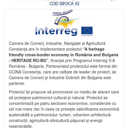
Camera de Comerț, Industrie, Navigație și Agricultură
Constanța are în implementare proiectul
“A heritage
friendly cross-border economy in România and Bulgaria
- HERITAGE RO-BG”
, finanțat prin Programul Interreg V-A
România - Bulgaria. Parteneriatul proiectului este format din
CCINA Constanța, care are calitate de leader de proiect, iar
Camera de Comerț și Industrie Dobrich din Bulgaria este
partener.
Proiectul își propune să promoveze un mediu de afaceri care
să protejeze patrimoniul cultural și natural. Proiectul se
concentrează pe patru sectoare economice, considerate cu
cel mai mare risc în ceea ce privește valorificarea economică
sustenabilă a patrimoniului: turism, urbanism-arhitectură-
construcții, agricultură-silvicultură-pășunat și energii
regenerabile.