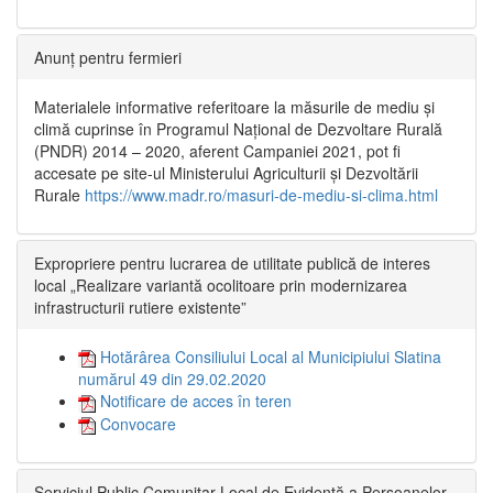
Anunț pentru fermieri
Materialele informative referitoare la măsurile de mediu și
climă cuprinse în Programul Național de Dezvoltare Rurală
(PNDR) 2014 – 2020, aferent Campaniei 2021, pot fi
accesate pe site-ul Ministerului Agriculturii și Dezvoltării
Rurale
https://www.madr.ro/masuri-de-mediu-si-clima.html
Expropriere pentru lucrarea de utilitate publică de interes
local „Realizare variantă ocolitoare prin modernizarea
infrastructurii rutiere existente”
Hotărârea Consiliului Local al Municipiului Slatina
numărul 49 din 29.02.2020
Notificare de acces în teren
Convocare
Serviciul Public Comunitar Local de Evidență a Persoanelor