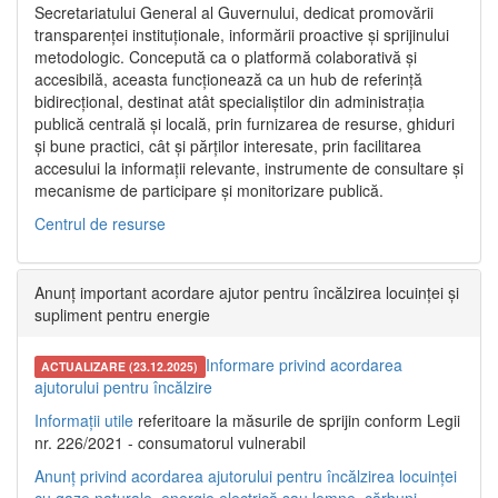
Secretariatului General al Guvernului, dedicat promovării
transparenței instituționale, informării proactive și sprijinului
metodologic. Concepută ca o platformă colaborativă și
accesibilă, aceasta funcționează ca un hub de referință
bidirecțional, destinat atât specialiștilor din administrația
publică centrală și locală, prin furnizarea de resurse, ghiduri
și bune practici, cât și părților interesate, prin facilitarea
accesului la informații relevante, instrumente de consultare și
mecanisme de participare și monitorizare publică.
Centrul de resurse
Anunț important acordare ajutor pentru încălzirea locuinței și
supliment pentru energie
Informare privind acordarea
ACTUALIZARE (23.12.2025)
ajutorului pentru încălzire
Informații utile
referitoare la măsurile de sprijin conform Legii
nr. 226/2021 - consumatorul vulnerabil
Anunț privind acordarea ajutorului pentru încălzirea locuinței
cu gaze naturale, energie electrică sau lemne, cărbuni,