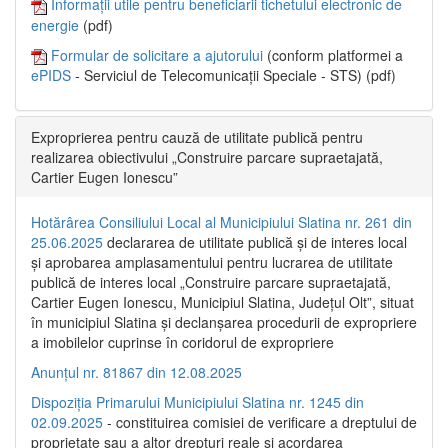
Informații utile pentru beneficiarii tichetului electronic de
energie
(pdf)
Formular de solicitare a ajutorului
(conform platformei a
ePIDS
- Serviciul de Telecomunicații Speciale - STS) (pdf)
Exproprierea pentru cauză de utilitate publică pentru
realizarea obiectivului „Construire parcare supraetajată,
Cartier Eugen Ionescu”
Hotărârea Consiliului Local al Municipiului Slatina nr. 261 din
25.06.2025
declararea de utilitate publică și de interes local
și aprobarea amplasamentului pentru lucrarea de utilitate
publică de interes local „Construire parcare supraetajată,
Cartier Eugen Ionescu, Municipiul Slatina, Județul Olt”, situat
în municipiul Slatina și declanșarea procedurii de expropriere
a imobilelor cuprinse în coridorul de expropriere
Anunțul nr. 81867 din 12.08.2025
Dispoziția Primarului Municipiului Slatina nr. 1245 din
02.09.2025
- constituirea comisiei de verificare a dreptului de
proprietate sau a altor drepturi reale și acordarea