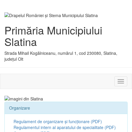
Primăria Municipiului
Slatina
Strada Mihail Kogălniceanu, numărul 1, cod 230080, Slatina,
județul Olt
Activ
sau
dezac
meniu
Organizare
Regulament de organizare și funcționare (PDF)
Regulamentul intern al aparatului de specialitate (PDF)