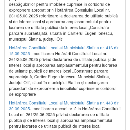
despăgubirilor pentru imobilele cuprinse în coridorul de
expropriere aprobat prin Hotărârea Consiliului Local nr.
261/25.06.2025 referitoare la declararea de utilitate publică
și de interes local și aprobarea amplasamentului pentru
lucrarea de utilitate publică de interes local „Construire
parcare supraetajată, situată în Cartierul Eugen Ionescu,
municipiul Slatina, județul Olt”
Hotărârea Consiliului Local al Municipiului Slatina nr. 416 din
15.09.2025
- modificarea Hotărârii Consiliului Local nr.
261/25.06.2025 privind declararea de utilitate publică și de
interes local și aprobarea amplasamentului pentru lucrarea
de utilitate publică de interes local „Construire parcare
supraetajată, Cartier Eugen Ionescu, Muncipiul Slatina,
Județul Olt”, situat în municipiul Slatina și declanșarea
procedurii de expropriere a imobilelor cuprinse în coridorul
de expropriere
Hotărârea Consiliului Local al Municipiului Slatina nr. 443 din
30.09.2025
- modificarea anexei nr. 2 la Hotărârea Consiliului
Local nr. 261/25.06.2025 privind declararea de utilitate
publică şi de interes local şi aprobarea amplasamentului
pentru lucrarea de utilitate publică de interes local