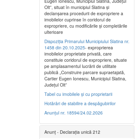
Eugen Ionescu, Muncipiul Slatina, Judeţul
Olt”, situat în municipiul Slatina şi
declanşarea procedurii de expropriere a
imobilelor cuprinse în coridorul de
expropriere, cu modificările şi completările
ulterioare
Dispoziția Primarului Municipiului Slatina nr.
1458 din 20.10.2025
- exproprierea
imobilelor proprietate privată, care
constituie coridorul de expropriere, situate
pe amplasamentul lucrării de utilitate
publică „Construire parcare supraetajată,
Cartier Eugen Ionescu, Municipiul Slatina,
Județul Olt”
Tabel cu imobilele și cu proprietarii
Hotărâri de stabilire a despăgubirilor
Anunțul nr. 18594/24.02.2026
Anunț - Declarația unică 212