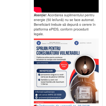
Atenție!
Acordarea suplimentului pentru
energie (50 lei/lună) nu se face automat.
Beneficiarii trebuie să depună o cerere în
platforma ePIDS, conform procedurii
legale.
Ordonanța de urgență nr. 35/2025