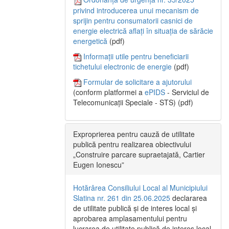
privind introducerea unui mecanism de
sprijin pentru consumatorii casnici de
energie electrică aflați în situația de sărăcie
energetică
(pdf)
Informații utile pentru beneficiarii
tichetului electronic de energie
(pdf)
Formular de solicitare a ajutorului
(conform platformei a
ePIDS
- Serviciul de
Telecomunicații Speciale - STS) (pdf)
Exproprierea pentru cauză de utilitate
publică pentru realizarea obiectivului
„Construire parcare supraetajată, Cartier
Eugen Ionescu”
Hotărârea Consiliului Local al Municipiului
Slatina nr. 261 din 25.06.2025
declararea
de utilitate publică și de interes local și
aprobarea amplasamentului pentru
lucrarea de utilitate publică de interes local