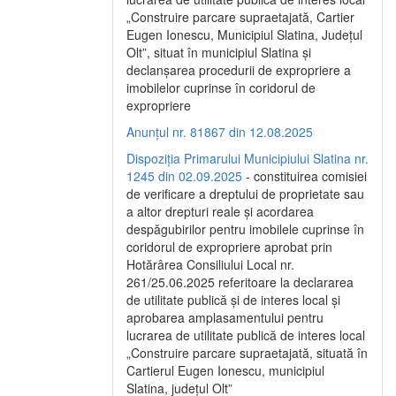
„Construire parcare supraetajată, Cartier
Eugen Ionescu, Municipiul Slatina, Județul
Olt”, situat în municipiul Slatina și
declanșarea procedurii de expropriere a
imobilelor cuprinse în coridorul de
expropriere
Anunțul nr. 81867 din 12.08.2025
Dispoziția Primarului Municipiului Slatina nr.
1245 din 02.09.2025
- constituirea comisiei
de verificare a dreptului de proprietate sau
a altor drepturi reale și acordarea
despăgubirilor pentru imobilele cuprinse în
coridorul de expropriere aprobat prin
Hotărârea Consiliului Local nr.
261/25.06.2025 referitoare la declararea
de utilitate publică și de interes local și
aprobarea amplasamentului pentru
lucrarea de utilitate publică de interes local
„Construire parcare supraetajată, situată în
Cartierul Eugen Ionescu, municipiul
Slatina, județul Olt”