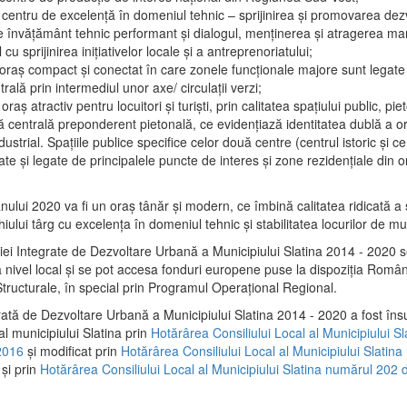
 centru de excelenţă în domeniul tehnic – sprijinirea şi promovarea dezv
 învăţământ tehnic performant şi dialogul, menţinerea şi atragerea maril
 cu sprijinirea iniţiativelor locale şi a antreprenoriatului;
 oraş compact şi conectat în care zonele funcţionale majore sunt legate 
rală prin intermediul unor axe/ circulații verzi;
oraş atractiv pentru locuitori şi turişti, prin calitatea spaţiului public, pi
 centrală preponderent pietonală, ce evidenţiază identitatea dublă a ora
dustrial. Spaţiile publice specifice celor două centre (centrul istoric şi c
te şi legate de principalele puncte de interes şi zone rezidenţiale din o
.
anului 2020 va fi un oraş tânăr şi modern, ce îmbină calitatea ridicată a 
hiului târg cu excelenţa în domeniul tehnic şi stabilitatea locurilor de m
iei Integrate de Dezvoltare Urbană a Municipiului Slatina 2014 - 2020
a nivel local şi se pot accesa fonduri europene puse la dispoziţia Român
tructurale, în special prin Programul Operațional Regional.
rată de Dezvoltare Urbană a Municipiului Slatina 2014 - 2020 a fost îns
al municipiului Slatina prin
Hotărârea Consiliului Local al Municipiului S
2016
și modificat prin
Hotărârea Consiliului Local al Municipiului Slatin
și prin
Hotărârea Consiliului Local al Municipiului Slatina numărul 202