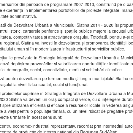
mersurilor din perioada de programare 2007-2013, construind pe o baz
e experienţa în implementarea portofoliilor de proiecte integrate, ma
itate administrativă.
rată de Dezvoltare Urbană a Municipiului Slatina 2014 - 2020 își propu
rul istoric, cartierele periferice şi spaţiile publice majore la circuitul 
litatea, competitivitatea şi atractivitatea oraşului. Totodată, pentru a-şi 
u regional, Slatina va investi în dezvoltarea şi promovarea identităţii loc
talului uman şi în modernizarea infrastructurii şi serviciilor publice.
acţiunile prevăzute în Strategia Integrată de Dezvoltare Urbană a Municip
ază depășirea provocărilor şi valorificarea oportunităţilor identificate p
ic, demografic, social, conectivitate, mediu şi schimbări climatice.
ază pentru dezvoltarea pe termen mediu şi lung a municipiului Slatina e
şului la nivel fizico-spaţial, social şi funcţional.
l proiectelor cuprinse în Strategia Integrată de Dezvoltare Urbană a Mun
2020 Slatina va deveni un oraş compact şi verde, cu o înţelegere durabil
 spre utilizarea eficientă şi eficace a resurselor locale în vederea asigur
ate a vieţii pentru o populaţie tânără, cu un nivel ridicat de pregătire pro
pecte urmărite în acest sens sunt:
 centru economic-industrial reprezentativ, racordat prin intermediul autos
 centre de producţie de interes naţional din Regiunea Sud-Vest;