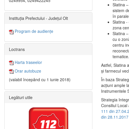
0249954, 0249422245
Slatina –
sistem de
în paralel
Instituția Prefectului - Județul Olt
Slatina -
zona cent
Program de audiențe
Slatina – 
cu o zonă
centru in
Loctrans
reconecta
tematice
Harta traseelor
Astfel, Slatina 
şi farmecul vec
Orar autobuze
În baza Strateg
(valabil începând cu 1 iunie 2018)
acţiuni ample l
Instrumentele S
Legături utile
Strategia Integ
Consiliul Local 
111 din 27.04.
din 28.11.2017