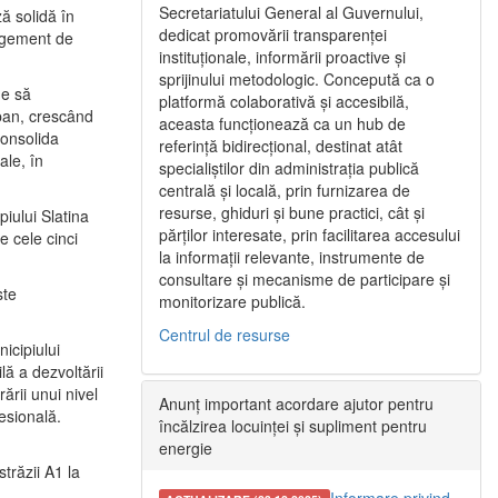
Secretariatului General al Guvernului,
ă solidă în
dedicat promovării transparenței
nagement de
instituționale, informării proactive și
sprijinului metodologic. Concepută ca o
ne să
platformă colaborativă și accesibilă,
urban, crescând
aceasta funcționează ca un hub de
consolida
referință bidirecțional, destinat atât
ale, în
specialiștilor din administrația publică
centrală și locală, prin furnizarea de
resurse, ghiduri și bune practici, cât și
iului Slatina
părților interesate, prin facilitarea accesului
e cele cinci
la informații relevante, instrumente de
consultare și mecanisme de participare și
ste
monitorizare publică.
Centrul de resurse
icipiului
ă a dezvoltării
ării unui nivel
Anunț important acordare ajutor pentru
fesională.
încălzirea locuinței și supliment pentru
energie
trăzii A1 la