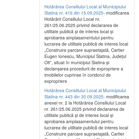
Hotărârea Consiliului Local al Municipiului
Slatina nr. 416 din 15.09.2025
- modificarea
Hotărârii Consiliului Local nr.
261/25.06.2025 privind declararea de
utilitate publică și de interes local și
aprobarea amplasamentului pentru
lucrarea de utilitate publică de interes local
„Construire parcare supraetajată, Cartier
Eugen Ionescu, Muncipiul Slatina, Județul
Olt”, situat în municipiul Slatina și
declanșarea procedurii de expropriere a
imobilelor cuprinse în coridorul de
expropriere
Hotărârea Consiliului Local al Municipiului
Slatina nr. 443 din 30.09.2025
- modificarea
anexei nr. 2 la Hotărârea Consiliului Local
nr. 261/25.06.2025 privind declararea de
utilitate publică şi de interes local şi
aprobarea amplasamentului pentru
lucrarea de utilitate publică de interes local
„Construire parcare supraetajată, Cartier