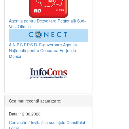
Agenția pentru Dezvoltare Regională Sud-
Vest Oltenia
A.N.P.C.P.P.S.R.
E-guvernare
Agenția
Națională pentru Ocuparea Forței de
Muncă
Cea mai recentă actualizare:
Data: 12.06.2026
Convocări / Invitaţii la şedinţele Consiliului
Local