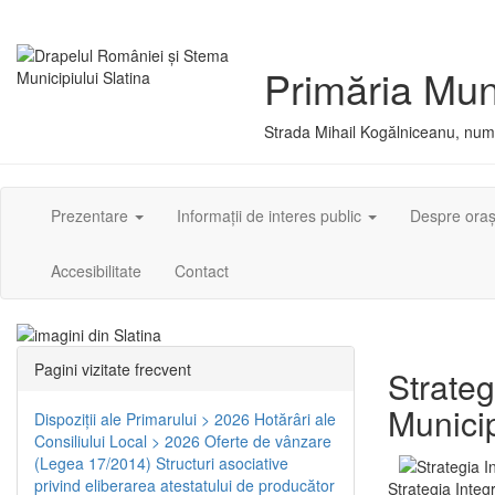
Primăria Muni
Strada Mihail Kogălniceanu, numă
Prezentare
Informații de interes public
Despre ora
Accesibilitate
Contact
Pagini vizitate frecvent
Strateg
Municip
Dispoziţii ale Primarului > 2026
Hotărâri ale
Consiliului Local > 2026
Oferte de vânzare
(Legea 17/2014)
Structuri asociative
privind eliberarea atestatului de producător
Strategia Integ