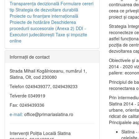
Transparenţa decizională
Formulare cereri
continuarea de
tip
Strategia de dezvoltare durabilă
ceea ce priveşt
Proiecte cu finanţare internaţională
proiect și capac
Proiecte de hotărâre
Deschiderea
Strategia Integ
procedurii succesorale (Anexa 2)
DDI -
reconecteze cent
Executori judecătorești
Taxe şi impozite
astfel funcţiona
online
poziţia de centr
dezvoltarea capi
Informaţii de contact
Obiectivele şi 
2014 - 2020 vize
Strada Mihail Kogălniceanu, numărul 1,
paliere: econom
Slatina, Olt, cod 230080
Principiul de b
Telefon 0249439377, 0249439233
reconectarea ora
Telverde 0349919
Prin intermediu
Slatina 2014 - 
Fax: 0249439336
urbane, orientat
e-mail:
office@primariaslatina.ro
ridicat de calit
Principalele as
Slatina -
Intervenții Poliția Locală Slatina
celelalte