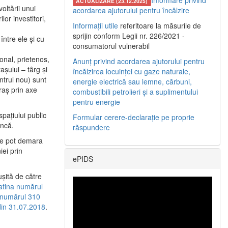
Informare privind
ACTUALIZARE (23.12.2025)
oltării unui
acordarea ajutorului pentru încălzire
or investitori,
Informații utile
referitoare la măsurile de
sprijin conform Legii nr. 226/2021 -
între ele şi cu
consumatorul vulnerabil
etonal, prietenos,
Anunț privind acordarea ajutorului pentru
şului – târg şi
încălzirea locuinței cu gaze naturale,
entrul nou) sunt
energie electrică sau lemne, cărbuni,
raş prin axe
combustibili petrolieri și a suplimentului
pentru energie
spaţiului public
Formular cerere-declarație pe proprie
uncă.
răspundere
 se pot demara
iei prin
ePIDS
uşită de către
latina numărul
a numărul 310
 din 31.07.2018
.