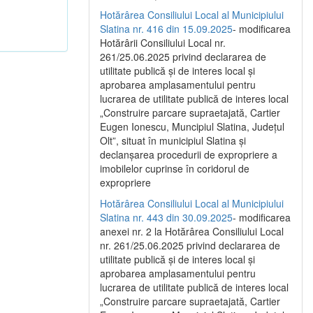
Hotărârea Consiliului Local al Municipiului
Slatina nr. 416 din 15.09.2025
- modificarea
Hotărârii Consiliului Local nr.
261/25.06.2025 privind declararea de
utilitate publică și de interes local și
aprobarea amplasamentului pentru
lucrarea de utilitate publică de interes local
„Construire parcare supraetajată, Cartier
Eugen Ionescu, Muncipiul Slatina, Județul
Olt”, situat în municipiul Slatina și
declanșarea procedurii de expropriere a
imobilelor cuprinse în coridorul de
expropriere
Hotărârea Consiliului Local al Municipiului
Slatina nr. 443 din 30.09.2025
- modificarea
anexei nr. 2 la Hotărârea Consiliului Local
nr. 261/25.06.2025 privind declararea de
utilitate publică şi de interes local şi
aprobarea amplasamentului pentru
lucrarea de utilitate publică de interes local
„Construire parcare supraetajată, Cartier