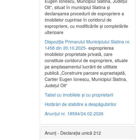
Eugen Ionescu, Muncipiul Slatina, Judeţul
Olt”, situat în municipiul Slatina şi
declanşarea procedurii de expropriere a
imobilelor cuprinse în coridorul de
expropriere, cu modificările şi completările
ulterioare
Dispoziția Primarului Municipiului Slatina nr.
1458 din 20.10.2025
- exproprierea
imobilelor proprietate privată, care
constituie coridorul de expropriere, situate
pe amplasamentul lucrării de utilitate
publică „Construire parcare supraetajată,
Cartier Eugen Ionescu, Municipiul Slatina,
Județul Olt”
Tabel cu imobilele și cu proprietarii
Hotărâri de stabilire a despăgubirilor
Anunțul nr. 18594/24.02.2026
Anunț - Declarația unică 212