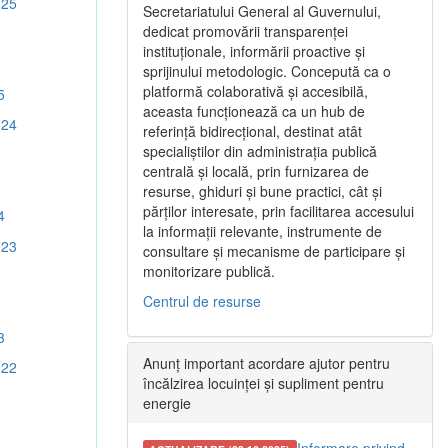
025
Secretariatului General al Guvernului,
dedicat promovării transparenței
instituționale, informării proactive și
sprijinului metodologic. Concepută ca o
platformă colaborativă și accesibilă,
5
aceasta funcționează ca un hub de
024
referință bidirecțional, destinat atât
specialiștilor din administrația publică
centrală și locală, prin furnizarea de
resurse, ghiduri și bune practici, cât și
părților interesate, prin facilitarea accesului
4
la informații relevante, instrumente de
023
consultare și mecanisme de participare și
monitorizare publică.
Centrul de resurse
3
Anunț important acordare ajutor pentru
022
încălzirea locuinței și supliment pentru
energie