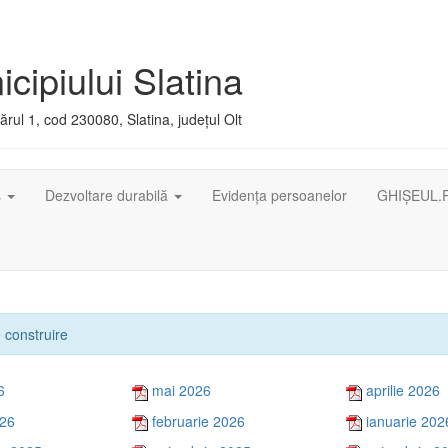
cipiului Slatina
rul 1, cod 230080, Slatina, județul Olt
ș
Dezvoltare durabilă
Evidența persoanelor
GHIȘEUL.
e construire
6
mai 2026
aprilie 2026
026
februarie 2026
ianuarie 202