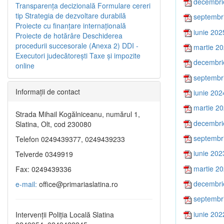
decembri
Transparenţa decizională
Formulare cereri
tip
Strategia de dezvoltare durabilă
septembr
Proiecte cu finanţare internaţională
iunie 202
Proiecte de hotărâre
Deschiderea
procedurii succesorale (Anexa 2)
DDI -
martie 2
Executori judecătorești
Taxe şi impozite
decembri
online
septembr
Informaţii de contact
iunie 202
martie 2
Strada Mihail Kogălniceanu, numărul 1,
decembri
Slatina, Olt, cod 230080
septembr
Telefon 0249439377, 0249439233
iunie 202
Telverde 0349919
martie 2
Fax: 0249439336
decembri
e-mail:
office@primariaslatina.ro
septembr
iunie 202
Intervenții Poliția Locală Slatina