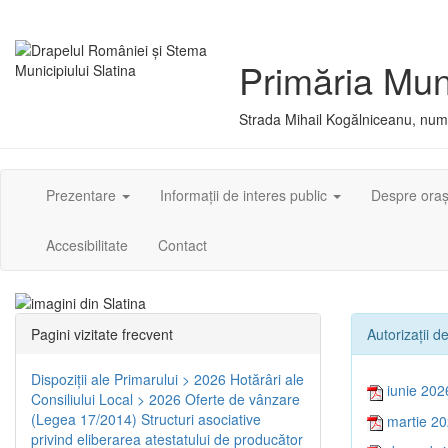
Primăria Muni
Strada Mihail Kogălniceanu, numă
Prezentare
Informații de interes public
Despre ora
Accesibilitate
Contact
Pagini vizitate frecvent
Autorizaţii d
Dispoziţii ale Primarului > 2026
Hotărâri ale
iunie 202
Consiliului Local > 2026
Oferte de vânzare
(Legea 17/2014)
Structuri asociative
martie 2
privind eliberarea atestatului de producător