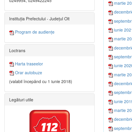
0249954, 0249422245
martie 2
decembri
Instituția Prefectului - Județul Olt
septembr
iunie 202
Program de audiențe
martie 2
decembri
Loctrans
septembr
Harta traseelor
iunie 202
Orar autobuze
martie 2
(valabil începând cu 1 iunie 2018)
decembri
septembr
Legături utile
iunie 201
martie 2
decembri
septembr