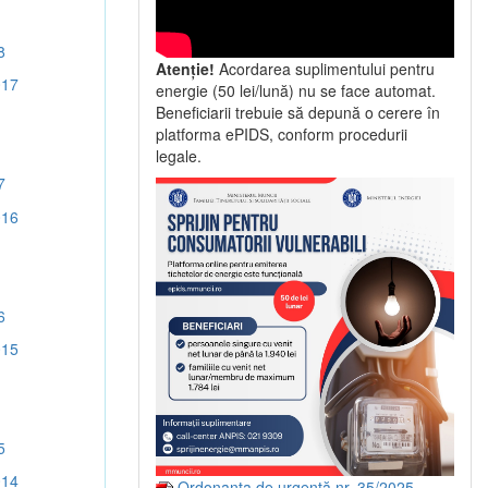
8
Atenție!
Acordarea suplimentului pentru
017
energie (50 lei/lună) nu se face automat.
Beneficiarii trebuie să depună o cerere în
platforma ePIDS, conform procedurii
legale.
7
016
6
015
5
014
Ordonanța de urgență nr. 35/2025