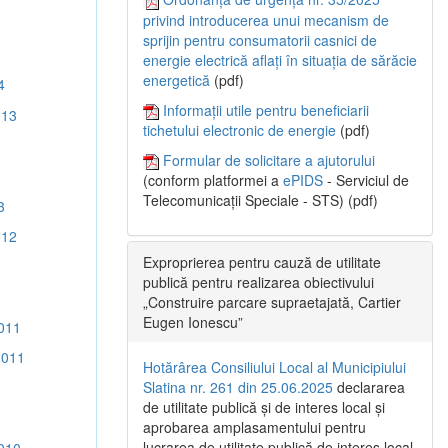
privind introducerea unui mecanism de
sprijin pentru consumatorii casnici de
energie electrică aflați în situația de sărăcie
energetică
(pdf)
4
Informații utile pentru beneficiarii
013
tichetului electronic de energie
(pdf)
Formular de solicitare a ajutorului
(conform platformei a
ePIDS
- Serviciul de
Telecomunicații Speciale - STS) (pdf)
3
012
Exproprierea pentru cauză de utilitate
publică pentru realizarea obiectivului
„Construire parcare supraetajată, Cartier
Eugen Ionescu”
011
2011
Hotărârea Consiliului Local al Municipiului
Slatina nr. 261 din 25.06.2025
declararea
de utilitate publică și de interes local și
aprobarea amplasamentului pentru
lucrarea de utilitate publică de interes local