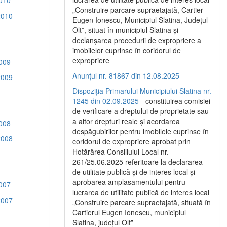
010
„Construire parcare supraetajată, Cartier
2010
Eugen Ionescu, Municipiul Slatina, Județul
Olt”, situat în municipiul Slatina și
declanșarea procedurii de expropriere a
imobilelor cuprinse în coridorul de
expropriere
009
Anunțul nr. 81867 din 12.08.2025
2009
Dispoziția Primarului Municipiului Slatina nr.
1245 din 02.09.2025
- constituirea comisiei
de verificare a dreptului de proprietate sau
a altor drepturi reale și acordarea
008
despăgubirilor pentru imobilele cuprinse în
2008
coridorul de expropriere aprobat prin
Hotărârea Consiliului Local nr.
261/25.06.2025 referitoare la declararea
de utilitate publică și de interes local și
aprobarea amplasamentului pentru
007
lucrarea de utilitate publică de interes local
2007
„Construire parcare supraetajată, situată în
Cartierul Eugen Ionescu, municipiul
Slatina, județul Olt”