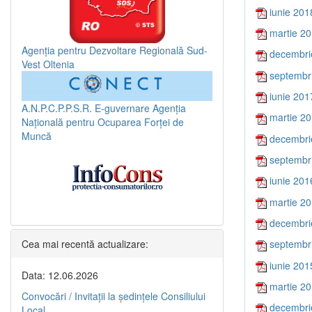
iunie 201
martie 2
Agenția pentru Dezvoltare Regională Sud-
decembri
Vest Oltenia
septembr
iunie 201
A.N.P.C.P.P.S.R.
E-guvernare
Agenția
martie 2
Națională pentru Ocuparea Forței de
Muncă
decembri
septembr
iunie 201
martie 2
decembri
Cea mai recentă actualizare:
septembr
iunie 201
Data: 12.06.2026
martie 2
Convocări / Invitaţii la şedinţele Consiliului
decembri
Local