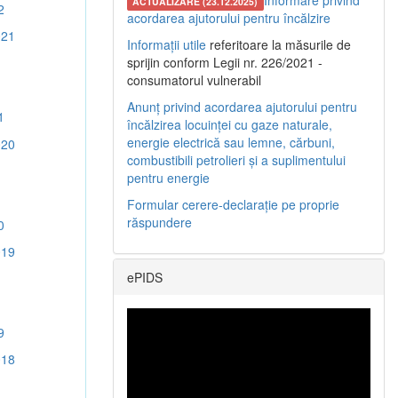
Informare privind
ACTUALIZARE (23.12.2025)
2
acordarea ajutorului pentru încălzire
021
Informații utile
referitoare la măsurile de
sprijin conform Legii nr. 226/2021 -
consumatorul vulnerabil
Anunț privind acordarea ajutorului pentru
1
încălzirea locuinței cu gaze naturale,
energie electrică sau lemne, cărbuni,
020
combustibili petrolieri și a suplimentului
pentru energie
Formular cerere-declarație pe proprie
răspundere
0
019
ePIDS
9
018