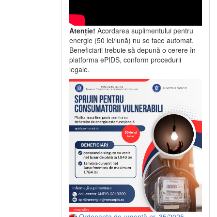
Atenție!
Acordarea suplimentului pentru
energie (50 lei/lună) nu se face automat.
Beneficiarii trebuie să depună o cerere în
platforma ePIDS, conform procedurii
legale.
Ordonanța de urgență nr. 35/2025