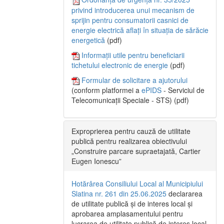
privind introducerea unui mecanism de
sprijin pentru consumatorii casnici de
energie electrică aflați în situația de sărăcie
energetică
(pdf)
Informații utile pentru beneficiarii
tichetului electronic de energie
(pdf)
Formular de solicitare a ajutorului
(conform platformei a
ePIDS
- Serviciul de
Telecomunicații Speciale - STS) (pdf)
Exproprierea pentru cauză de utilitate
publică pentru realizarea obiectivului
„Construire parcare supraetajată, Cartier
Eugen Ionescu”
Hotărârea Consiliului Local al Municipiului
Slatina nr. 261 din 25.06.2025
declararea
de utilitate publică și de interes local și
aprobarea amplasamentului pentru
lucrarea de utilitate publică de interes local