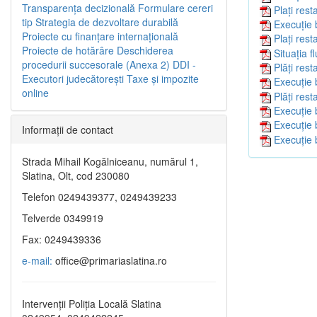
Transparenţa decizională
Formulare cereri
Plați res
tip
Strategia de dezvoltare durabilă
Execuție 
Proiecte cu finanţare internaţională
Plați rest
Proiecte de hotărâre
Deschiderea
Situația f
procedurii succesorale (Anexa 2)
DDI -
Plăți res
Executori judecătorești
Taxe şi impozite
Execuție 
online
Plăți res
Execuție 
Execuție 
Informaţii de contact
Execuție 
Strada Mihail Kogălniceanu, numărul 1,
Slatina, Olt, cod 230080
Telefon 0249439377, 0249439233
Telverde 0349919
Fax: 0249439336
e-mail:
office@primariaslatina.ro
Intervenții Poliția Locală Slatina