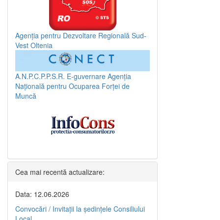
Agenția pentru Dezvoltare Regională Sud-
Vest Oltenia
A.N.P.C.P.P.S.R.
E-guvernare
Agenția
Națională pentru Ocuparea Forței de
Muncă
Cea mai recentă actualizare:
Data: 12.06.2026
Convocări / Invitaţii la şedinţele Consiliului
Local