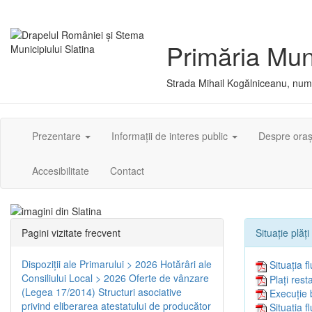
Primăria Muni
Strada Mihail Kogălniceanu, numă
Prezentare
Informații de interes public
Despre ora
Accesibilitate
Contact
Pagini vizitate frecvent
Situație plăț
Dispoziţii ale Primarului > 2026
Hotărâri ale
Situația f
Consiliului Local > 2026
Oferte de vânzare
Plați res
(Legea 17/2014)
Structuri asociative
Execuție 
privind eliberarea atestatului de producător
Situația f