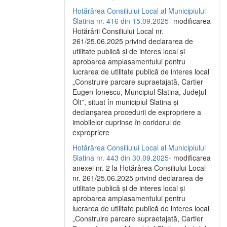
Hotărârea Consiliului Local al Municipiului
Slatina nr. 416 din 15.09.2025
- modificarea
Hotărârii Consiliului Local nr.
261/25.06.2025 privind declararea de
utilitate publică și de interes local și
aprobarea amplasamentului pentru
lucrarea de utilitate publică de interes local
„Construire parcare supraetajată, Cartier
Eugen Ionescu, Muncipiul Slatina, Județul
Olt”, situat în municipiul Slatina și
declanșarea procedurii de expropriere a
imobilelor cuprinse în coridorul de
expropriere
Hotărârea Consiliului Local al Municipiului
Slatina nr. 443 din 30.09.2025
- modificarea
anexei nr. 2 la Hotărârea Consiliului Local
nr. 261/25.06.2025 privind declararea de
utilitate publică şi de interes local şi
aprobarea amplasamentului pentru
lucrarea de utilitate publică de interes local
„Construire parcare supraetajată, Cartier