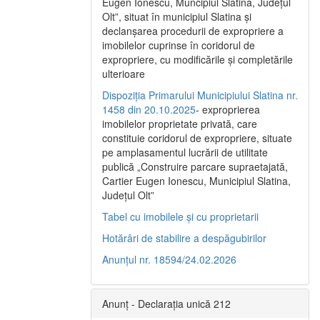
Eugen Ionescu, Muncipiul Slatina, Judeţul
Olt”, situat în municipiul Slatina şi
declanşarea procedurii de expropriere a
imobilelor cuprinse în coridorul de
expropriere, cu modificările şi completările
ulterioare
Dispoziția Primarului Municipiului Slatina nr.
1458 din 20.10.2025
- exproprierea
imobilelor proprietate privată, care
constituie coridorul de expropriere, situate
pe amplasamentul lucrării de utilitate
publică „Construire parcare supraetajată,
Cartier Eugen Ionescu, Municipiul Slatina,
Județul Olt”
Tabel cu imobilele și cu proprietarii
Hotărâri de stabilire a despăgubirilor
Anunțul nr. 18594/24.02.2026
Anunț - Declarația unică 212