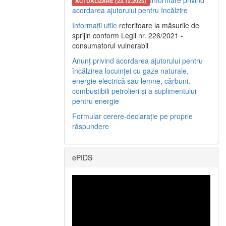
Informare privind
ACTUALIZARE (23.12.2025)
acordarea ajutorului pentru încălzire
Informații utile
referitoare la măsurile de
sprijin conform Legii nr. 226/2021 -
consumatorul vulnerabil
Anunț privind acordarea ajutorului pentru
încălzirea locuinței cu gaze naturale,
energie electrică sau lemne, cărbuni,
combustibili petrolieri și a suplimentului
pentru energie
Formular cerere-declarație pe proprie
răspundere
ePIDS