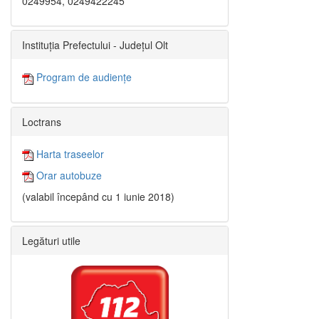
0249954, 0249422245
Instituția Prefectului - Județul Olt
Program de audiențe
Loctrans
Harta traseelor
Orar autobuze
(valabil începând cu 1 iunie 2018)
Legături utile