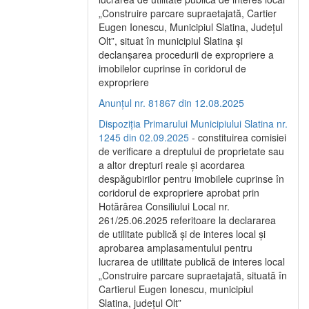
„Construire parcare supraetajată, Cartier
Eugen Ionescu, Municipiul Slatina, Județul
Olt”, situat în municipiul Slatina și
declanșarea procedurii de expropriere a
imobilelor cuprinse în coridorul de
expropriere
Anunțul nr. 81867 din 12.08.2025
Dispoziția Primarului Municipiului Slatina nr.
1245 din 02.09.2025
- constituirea comisiei
de verificare a dreptului de proprietate sau
a altor drepturi reale și acordarea
despăgubirilor pentru imobilele cuprinse în
coridorul de expropriere aprobat prin
Hotărârea Consiliului Local nr.
261/25.06.2025 referitoare la declararea
de utilitate publică și de interes local și
aprobarea amplasamentului pentru
lucrarea de utilitate publică de interes local
„Construire parcare supraetajată, situată în
Cartierul Eugen Ionescu, municipiul
Slatina, județul Olt”