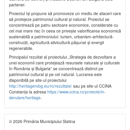
partener.
Proiectul își propune să promoveze un mediu de afaceri care
să protejeze patrimoniul cultural și natural. Proiectul se
concentrează pe patru sectoare economice, considerate cu
cel mai mare risc în ceea ce privește valorificarea economică
sustenabilă a patrimoniului: turism, urbanism-arhitectură-
construcții, agricultură-silvicultură-pășunat și energii
regenerabile.
Principalul rezultat al proiectului „Strategia de dezvoltare a
unei economii care protejează resursele naturale și culturale
în România și Bulgaria” se concentrează distinct pe
patrimoniul cultural și pe cel natural. Lucrarea este
disponibilă pe site-ul proiectului
http://heritagerobg.eu/ro/rezultate/
sau pe site-ul CCINA
Constanța la adresa
https://www.ccina.ro/proiecte/in-
derulare/heritage
.
© 2026 Primăria Municipiului Slatina