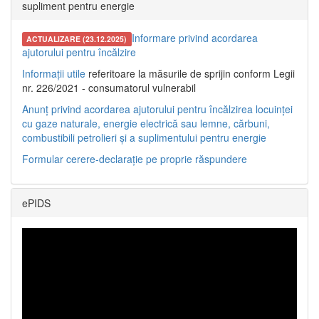
supliment pentru energie
Informare privind acordarea
ACTUALIZARE (23.12.2025)
ajutorului pentru încălzire
Informații utile
referitoare la măsurile de sprijin conform Legii
nr. 226/2021 - consumatorul vulnerabil
Anunț privind acordarea ajutorului pentru încălzirea locuinței
cu gaze naturale, energie electrică sau lemne, cărbuni,
combustibili petrolieri și a suplimentului pentru energie
Formular cerere-declarație pe proprie răspundere
ePIDS