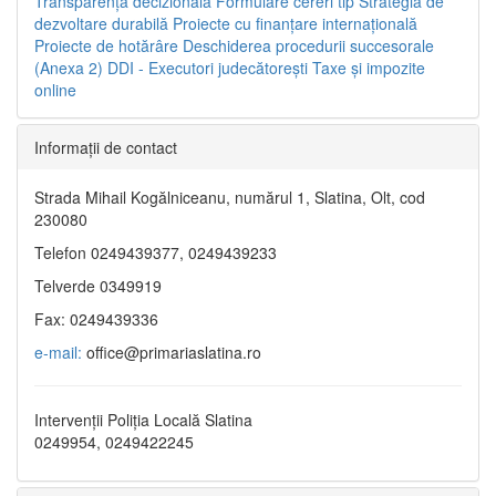
Transparenţa decizională
Formulare cereri tip
Strategia de
dezvoltare durabilă
Proiecte cu finanţare internaţională
Proiecte de hotărâre
Deschiderea procedurii succesorale
(Anexa 2)
DDI - Executori judecătorești
Taxe şi impozite
online
Informaţii de contact
Strada Mihail Kogălniceanu, numărul 1, Slatina, Olt, cod
230080
Telefon 0249439377, 0249439233
Telverde 0349919
Fax: 0249439336
e-mail:
office@primariaslatina.ro
Intervenții Poliția Locală Slatina
0249954, 0249422245