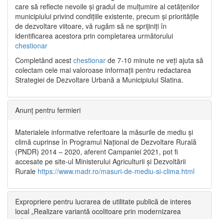
care să reflecte nevoile și gradul de mulțumire al cetățenilor
municipiului privind condițiile existente, precum și prioritățile
de dezvoltare viitoare, vă rugăm să ne sprijiniți în
identificarea acestora prin completarea următorului
chestionar
Completând acest
chestionar
de 7-10 minute ne veți ajuta să
colectam cele mai valoroase informații pentru redactarea
Strategiei de Dezvoltare Urbană a Municipiului Slatina.
Anunț pentru fermieri
Materialele informative referitoare la măsurile de mediu și
climă cuprinse în Programul Național de Dezvoltare Rurală
(PNDR) 2014 – 2020, aferent Campaniei 2021, pot fi
accesate pe site-ul Ministerului Agriculturii și Dezvoltării
Rurale
https://www.madr.ro/masuri-de-mediu-si-clima.html
Expropriere pentru lucrarea de utilitate publică de interes
local „Realizare variantă ocolitoare prin modernizarea