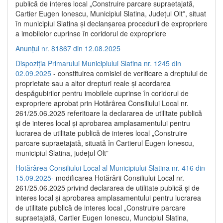
publică de interes local „Construire parcare supraetajată,
Cartier Eugen Ionescu, Municipiul Slatina, Județul Olt”, situat
în municipiul Slatina și declanșarea procedurii de expropriere
a imobilelor cuprinse în coridorul de expropriere
Anunțul nr. 81867 din 12.08.2025
Dispoziția Primarului Municipiului Slatina nr. 1245 din
02.09.2025
- constituirea comisiei de verificare a dreptului de
proprietate sau a altor drepturi reale și acordarea
despăgubirilor pentru imobilele cuprinse în coridorul de
expropriere aprobat prin Hotărârea Consiliului Local nr.
261/25.06.2025 referitoare la declararea de utilitate publică
și de interes local și aprobarea amplasamentului pentru
lucrarea de utilitate publică de interes local „Construire
parcare supraetajată, situată în Cartierul Eugen Ionescu,
municipiul Slatina, județul Olt”
Hotărârea Consiliului Local al Municipiului Slatina nr. 416 din
15.09.2025
- modificarea Hotărârii Consiliului Local nr.
261/25.06.2025 privind declararea de utilitate publică și de
interes local și aprobarea amplasamentului pentru lucrarea
de utilitate publică de interes local „Construire parcare
supraetajată, Cartier Eugen Ionescu, Muncipiul Slatina,