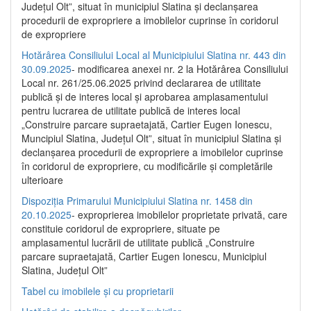
Județul Olt”, situat în municipiul Slatina și declanșarea
procedurii de expropriere a imobilelor cuprinse în coridorul
de expropriere
Hotărârea Consiliului Local al Municipiului Slatina nr. 443 din
30.09.2025
- modificarea anexei nr. 2 la Hotărârea Consiliului
Local nr. 261/25.06.2025 privind declararea de utilitate
publică şi de interes local şi aprobarea amplasamentului
pentru lucrarea de utilitate publică de interes local
„Construire parcare supraetajată, Cartier Eugen Ionescu,
Muncipiul Slatina, Judeţul Olt”, situat în municipiul Slatina şi
declanşarea procedurii de expropriere a imobilelor cuprinse
în coridorul de expropriere, cu modificările şi completările
ulterioare
Dispoziția Primarului Municipiului Slatina nr. 1458 din
20.10.2025
- exproprierea imobilelor proprietate privată, care
constituie coridorul de expropriere, situate pe
amplasamentul lucrării de utilitate publică „Construire
parcare supraetajată, Cartier Eugen Ionescu, Municipiul
Slatina, Județul Olt”
Tabel cu imobilele și cu proprietarii