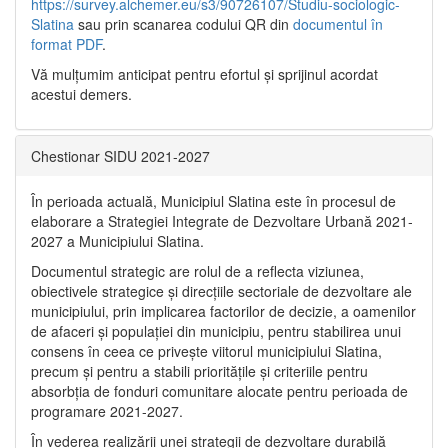
https://survey.alchemer.eu/s3/90726107/Studiu-sociologic-
Slatina
sau prin scanarea codului QR din
documentul în
format PDF
.
Vă mulţumim anticipat pentru efortul şi sprijinul acordat
acestui demers.
Chestionar SIDU 2021-2027
În perioada actuală, Municipiul Slatina este în procesul de
elaborare a Strategiei Integrate de Dezvoltare Urbană 2021‐
2027 a Municipiului Slatina.
Documentul strategic are rolul de a reflecta viziunea,
obiectivele strategice și direcțiile sectoriale de dezvoltare ale
municipiului, prin implicarea factorilor de decizie, a oamenilor
de afaceri și populației din municipiu, pentru stabilirea unui
consens în ceea ce privește viitorul municipiului Slatina,
precum și pentru a stabili prioritățile și criteriile pentru
absorbția de fonduri comunitare alocate pentru perioada de
programare 2021-2027.
În vederea realizării unei strategii de dezvoltare durabilă