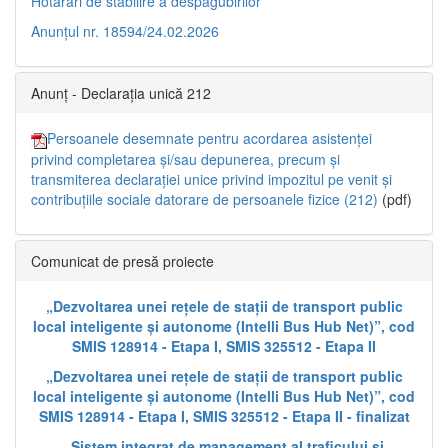
Hotărâri de stabilire a despăgubirilor
Anunțul nr. 18594/24.02.2026
Anunț - Declarația unică 212
Persoanele desemnate pentru acordarea asistenței
privind completarea și/sau depunerea, precum și
transmiterea declarației unice privind impozitul pe venit și
contribuțiile sociale datorare de persoanele fizice (212)
(pdf)
Comunicat de presă proiecte
„Dezvoltarea unei rețele de stații de transport public
local inteligente și autonome (Intelli Bus Hub Net)”, cod
SMIS 128914 - Etapa I, SMIS 325512 - Etapa II
„Dezvoltarea unei rețele de stații de transport public
local inteligente și autonome (Intelli Bus Hub Net)”, cod
SMIS 128914 - Etapa I, SMIS 325512 - Etapa II - finalizat
„Sistem integrat de management al traficului și