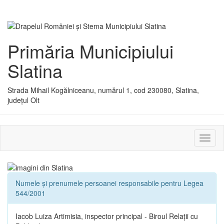
Primăria Municipiului
Slatina
Strada Mihail Kogălniceanu, numărul 1, cod 230080, Slatina,
județul Olt
Activ
sau
dezac
meniu
Numele și prenumele persoanei responsabile pentru Legea
544/2001
Iacob Luiza Artimisia, inspector principal - Biroul Relații cu