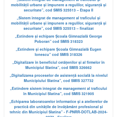
mobilității urbane și impunere a regulilor, siguranță și
securitate”, cod SMIS 325513 – Etapa II
„Sistem integrat de management al traficului și
mobilității urbane și impunere a regulilor, siguranță și
securitate”, cod SMIS 325513 – finalizat
„Extindere și echipare Școala Gimnazială George
Poboran” cod SMIS 318323
„Extindere și echipare Școala Gimnazială Eugen
Ionescu” cod SMIS 318326
„Digitalizare în beneficiul cetățenilor și al firmelor în
Municipiul Slatina”, cod SMIS 326662
„Digitalizarea proceselor de asistență socială la nivelul
Municipiului Slatina”, cod SMIS 327732
„Extindere sistem integrat de management al traficului
în Municipiul Slatina”, cod SMIS 321905
„Echiparea laboratoarelor informatice și a atelierelor de
practică din unitățile de învățământ profesional și
tehnic din Municipiul Slatina” - F-PNRR-DOTLAB-2024-
0273 - finalizat