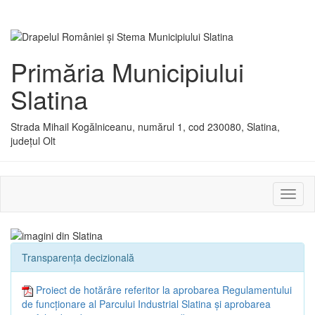
Primăria Municipiului
Slatina
Strada Mihail Kogălniceanu, numărul 1, cod 230080, Slatina,
județul Olt
Activ
sau
dezac
meniu
Transparența decizională
Proiect de hotărâre referitor la aprobarea Regulamentului
de funcţionare al Parcului Industrial Slatina şi aprobarea