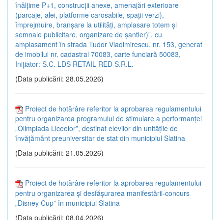
înălțime P+1, construcții anexe, amenajări exterioare
(parcaje, alei, platforme carosabile, spații verzi),
împrejmuire, branșare la utilități, amplasare totem și
semnale publicitare, organizare de șantier)”, cu
amplasament în strada Tudor Vladimirescu, nr. 153, generat
de imobilul nr. cadastral 70083, carte funciară 50083,
Inițiator: S.C. LDS RETAIL RED S.R.L.
(Data publicării: 28.05.2026)
Proiect de hotărâre referitor la aprobarea regulamentului
pentru organizarea programului de stimulare a performanței
„Olimpiada Liceelor”, destinat elevilor din unitățile de
învățământ preuniversitar de stat din municipiul Slatina
(Data publicării: 21.05.2026)
Proiect de hotărâre referitor la aprobarea regulamentului
pentru organizarea și desfășurarea manifestării-concurs
„Disney Cup” în municipiul Slatina
(Data publicării: 08.04.2026)