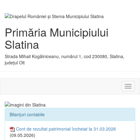
Primăria Municipiului
Slatina
Strada Mihail Kogălniceanu, numărul 1, cod 230080, Slatina,
județul Olt
Activ
sau
dezac
meniu
Bilanțuri contabile
Cont de rezultat patrimonial încheiat la 31.03.2026
(09.05.2026)