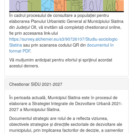
În cadrul procesului de consultare a populaţiei pentru
elaborarea Planului Urbanistic General al Municipiului Slatina
din Județul Olt, vă invităm să completați chestionarul online,
fie prin accesarea link-ului
https://survey.alchemer.eu/s3/90726107/Studiu-sociologic-
Slatina
sau prin scanarea codului QR din
documentul în
format PDF
.
Vă mulţumim anticipat pentru efortul şi sprijinul acordat
acestui demers.
Chestionar SIDU 2021-2027
În perioada actuală, Municipiul Slatina este în procesul de
elaborare a Strategiei Integrate de Dezvoltare Urbană 2021‐
2027 a Municipiului Slatina.
Documentul strategic are rolul de a reflecta viziunea,
obiectivele strategice și direcțiile sectoriale de dezvoltare ale
municipiului, prin implicarea factorilor de decizie, a oamenilor