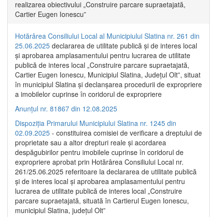
realizarea obiectivului „Construire parcare supraetajată,
Cartier Eugen Ionescu”
Hotărârea Consiliului Local al Municipiului Slatina nr. 261 din
25.06.2025
declararea de utilitate publică și de interes local
și aprobarea amplasamentului pentru lucrarea de utilitate
publică de interes local „Construire parcare supraetajată,
Cartier Eugen Ionescu, Municipiul Slatina, Județul Olt”, situat
în municipiul Slatina și declanșarea procedurii de expropriere
a imobilelor cuprinse în coridorul de expropriere
Anunțul nr. 81867 din 12.08.2025
Dispoziția Primarului Municipiului Slatina nr. 1245 din
02.09.2025
- constituirea comisiei de verificare a dreptului de
proprietate sau a altor drepturi reale și acordarea
despăgubirilor pentru imobilele cuprinse în coridorul de
expropriere aprobat prin Hotărârea Consiliului Local nr.
261/25.06.2025 referitoare la declararea de utilitate publică
și de interes local și aprobarea amplasamentului pentru
lucrarea de utilitate publică de interes local „Construire
parcare supraetajată, situată în Cartierul Eugen Ionescu,
municipiul Slatina, județul Olt”