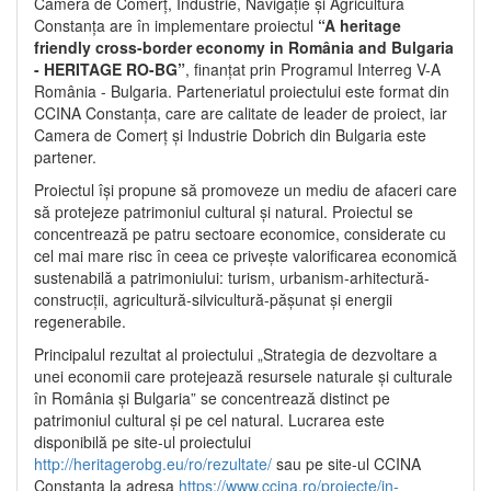
Camera de Comerț, Industrie, Navigație și Agricultură
Constanța are în implementare proiectul
“A heritage
friendly cross-border economy in România and Bulgaria
- HERITAGE RO-BG”
, finanțat prin Programul Interreg V-A
România - Bulgaria. Parteneriatul proiectului este format din
CCINA Constanța, care are calitate de leader de proiect, iar
Camera de Comerț și Industrie Dobrich din Bulgaria este
partener.
Proiectul își propune să promoveze un mediu de afaceri care
să protejeze patrimoniul cultural și natural. Proiectul se
concentrează pe patru sectoare economice, considerate cu
cel mai mare risc în ceea ce privește valorificarea economică
sustenabilă a patrimoniului: turism, urbanism-arhitectură-
construcții, agricultură-silvicultură-pășunat și energii
regenerabile.
Principalul rezultat al proiectului „Strategia de dezvoltare a
unei economii care protejează resursele naturale și culturale
în România și Bulgaria” se concentrează distinct pe
patrimoniul cultural și pe cel natural. Lucrarea este
disponibilă pe site-ul proiectului
http://heritagerobg.eu/ro/rezultate/
sau pe site-ul CCINA
Constanța la adresa
https://www.ccina.ro/proiecte/in-