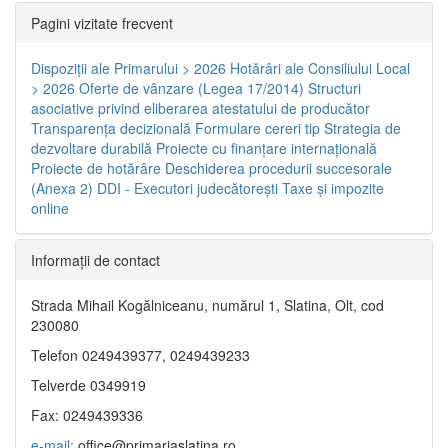
Pagini vizitate frecvent
Dispoziţii ale Primarului > 2026
Hotărâri ale Consiliului Local
> 2026
Oferte de vânzare (Legea 17/2014)
Structuri
asociative privind eliberarea atestatului de producător
Transparenţa decizională
Formulare cereri tip
Strategia de
dezvoltare durabilă
Proiecte cu finanţare internaţională
Proiecte de hotărâre
Deschiderea procedurii succesorale
(Anexa 2)
DDI - Executori judecătorești
Taxe şi impozite
online
Informaţii de contact
Strada Mihail Kogălniceanu, numărul 1, Slatina, Olt, cod
230080
Telefon 0249439377, 0249439233
Telverde 0349919
Fax: 0249439336
e-mail:
office@primariaslatina.ro