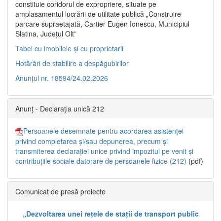
constituie coridorul de expropriere, situate pe
amplasamentul lucrării de utilitate publică „Construire
parcare supraetajată, Cartier Eugen Ionescu, Municipiul
Slatina, Județul Olt”
Tabel cu imobilele și cu proprietarii
Hotărâri de stabilire a despăgubirilor
Anunțul nr. 18594/24.02.2026
Anunț - Declarația unică 212
Persoanele desemnate pentru acordarea asistenței
privind completarea și/sau depunerea, precum și
transmiterea declarației unice privind impozitul pe venit și
contribuțiile sociale datorare de persoanele fizice (212)
(pdf)
Comunicat de presă proiecte
„Dezvoltarea unei rețele de stații de transport public