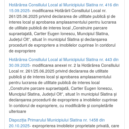
Hotărârea Consiliului Local al Municipiului Slatina nr. 416 din
15.09.2025
- modificarea Hotărârii Consiliului Local nr.
261/25.06.2025 privind declararea de utilitate publică și de
interes local și aprobarea amplasamentului pentru lucrarea
de utilitate publică de interes local „Construire parcare
supraetajată, Cartier Eugen Ionescu, Muncipiul Slatina,
Județul Olt”, situat în municipiul Slatina și declanșarea
procedurii de expropriere a imobilelor cuprinse în coridorul
de expropriere
Hotărârea Consiliului Local al Municipiului Slatina nr. 443 din
30.09.2025
- modificarea anexei nr. 2 la Hotărârea Consiliului
Local nr. 261/25.06.2025 privind declararea de utilitate
publică şi de interes local şi aprobarea amplasamentului
pentru lucrarea de utilitate publică de interes local
„Construire parcare supraetajată, Cartier Eugen Ionescu,
Muncipiul Slatina, Judeţul Olt”, situat în municipiul Slatina şi
declanşarea procedurii de expropriere a imobilelor cuprinse
în coridorul de expropriere, cu modificările şi completările
ulterioare
Dispoziția Primarului Municipiului Slatina nr. 1458 din
20.10.2025
- exproprierea imobilelor proprietate privată, care