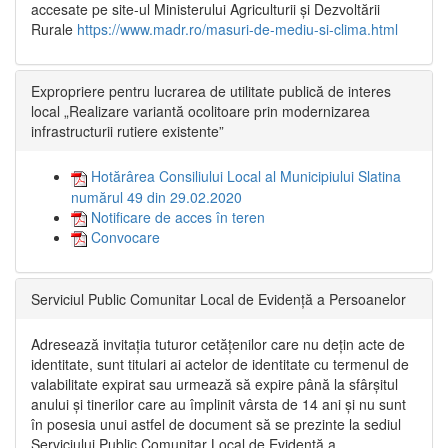
accesate pe site-ul Ministerului Agriculturii și Dezvoltării
Rurale
https://www.madr.ro/masuri-de-mediu-si-clima.html
Expropriere pentru lucrarea de utilitate publică de interes
local „Realizare variantă ocolitoare prin modernizarea
infrastructurii rutiere existente”
Hotărârea Consiliului Local al Municipiului Slatina
numărul 49 din 29.02.2020
Notificare de acces în teren
Convocare
Serviciul Public Comunitar Local de Evidență a Persoanelor
Adresează invitația tuturor cetățenilor care nu dețin acte de
identitate, sunt titulari ai actelor de identitate cu termenul de
valabilitate expirat sau urmează să expire până la sfârșitul
anului și tinerilor care au împlinit vârsta de 14 ani și nu sunt
în posesia unui astfel de document să se prezinte la sediul
Serviciului Public Comunitar Local de Evidență a