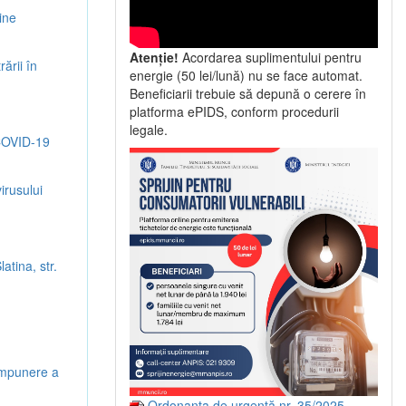
ine
Atenție!
Acordarea suplimentului pentru
ării în
energie (50 lei/lună) nu se face automat.
Beneficiarii trebuie să depună o cerere în
platforma ePIDS, conform procedurii
legale.
 COVID-19
irusului
atina, str.
 impunere a
Ordonanța de urgență nr. 35/2025