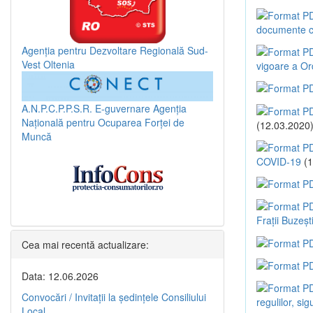
documente c
Agenția pentru Dezvoltare Regională Sud-
Vest Oltenia
vigoare a Or
A.N.P.C.P.P.S.R.
E-guvernare
Agenția
Națională pentru Ocuparea Forței de
(12.03.2020
Muncă
COVID-19
(1
Frații Buzești
Cea mai recentă actualizare:
Data: 12.06.2026
Convocări / Invitaţii la şedinţele Consiliului
regulilor, s
Local