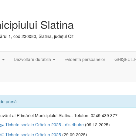
cipiului Slatina
rul 1, cod 230080, Slatina, județul Olt
ș
Dezvoltare durabilă
Evidența persoanelor
GHIȘEUL.
de presă
cuvânt al Primăriei Municipiului Slatina: Telefon: 0249 439 377
Tichete sociale Crăciun 2025 - distribuire
(09.12.2025)
Tichete sociale Crăciun 2025
(29.09.2025)