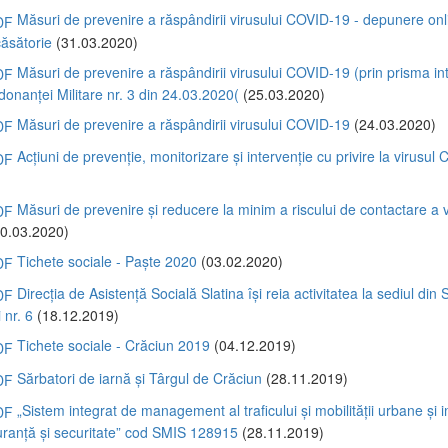
Măsuri de prevenire a răspândirii virusului COVID-19 - depunere onl
ăsătorie
(31.03.2020)
Măsuri de prevenire a răspândirii virusului COVID-19 (prin prisma intr
donanței Militare nr. 3 din 24.03.2020(
(25.03.2020)
Măsuri de prevenire a răspândirii virusului COVID-19
(24.03.2020)
Acțiuni de prevenție, monitorizare și intervenție cu privire la virusul
)
Măsuri de prevenire și reducere la minim a riscului de contactare a v
0.03.2020)
Tichete sociale - Paște 2020
(03.02.2020)
Direcția de Asistență Socială Slatina își reia activitatea la sediul din Sl
 nr. 6
(18.12.2019)
Tichete sociale - Crăciun 2019
(04.12.2019)
Sărbatori de iarnă și Târgul de Crăciun
(28.11.2019)
„Sistem integrat de management al traficului și mobilității urbane și
iguranță și securitate” cod SMIS 128915
(28.11.2019)