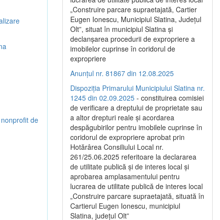
„Construire parcare supraetajată, Cartier
Eugen Ionescu, Municipiul Slatina, Județul
alizare
Olt”, situat în municipiul Slatina și
declanșarea procedurii de expropriere a
ina
imobilelor cuprinse în coridorul de
expropriere
Anunțul nr. 81867 din 12.08.2025
Dispoziția Primarului Municipiului Slatina nr.
1245 din 02.09.2025
- constituirea comisiei
de verificare a dreptului de proprietate sau
a altor drepturi reale și acordarea
 nonprofit de
despăgubirilor pentru imobilele cuprinse în
coridorul de expropriere aprobat prin
Hotărârea Consiliului Local nr.
261/25.06.2025 referitoare la declararea
de utilitate publică și de interes local și
aprobarea amplasamentului pentru
lucrarea de utilitate publică de interes local
„Construire parcare supraetajată, situată în
Cartierul Eugen Ionescu, municipiul
Slatina, județul Olt”