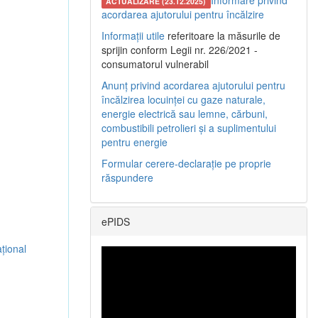
Informare privind
ACTUALIZARE (23.12.2025)
acordarea ajutorului pentru încălzire
Informații utile
referitoare la măsurile de
sprijin conform Legii nr. 226/2021 -
consumatorul vulnerabil
Anunț privind acordarea ajutorului pentru
încălzirea locuinței cu gaze naturale,
energie electrică sau lemne, cărbuni,
combustibili petrolieri și a suplimentului
pentru energie
Formular cerere-declarație pe proprie
răspundere
ePIDS
țional