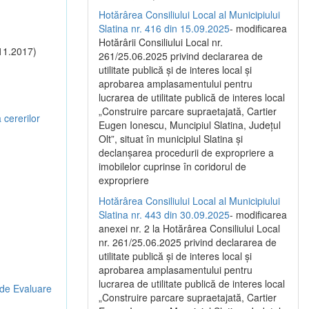
Hotărârea Consiliului Local al Municipiului
Slatina nr. 416 din 15.09.2025
- modificarea
Hotărârii Consiliului Local nr.
11.2017)
261/25.06.2025 privind declararea de
utilitate publică și de interes local și
aprobarea amplasamentului pentru
lucrarea de utilitate publică de interes local
„Construire parcare supraetajată, Cartier
 cererilor
Eugen Ionescu, Muncipiul Slatina, Județul
Olt”, situat în municipiul Slatina și
declanșarea procedurii de expropriere a
imobilelor cuprinse în coridorul de
expropriere
Hotărârea Consiliului Local al Municipiului
Slatina nr. 443 din 30.09.2025
- modificarea
anexei nr. 2 la Hotărârea Consiliului Local
nr. 261/25.06.2025 privind declararea de
utilitate publică şi de interes local şi
aprobarea amplasamentului pentru
lucrarea de utilitate publică de interes local
 de Evaluare
„Construire parcare supraetajată, Cartier