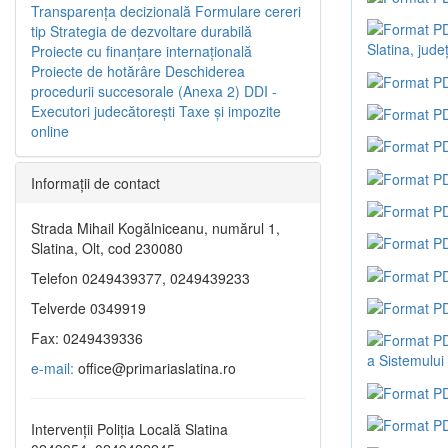
Transparenţa decizională
Formulare cereri
tip
Strategia de dezvoltare durabilă
Slatina, județ
Proiecte cu finanţare internaţională
Proiecte de hotărâre
Deschiderea
procedurii succesorale (Anexa 2)
DDI -
Executori judecătorești
Taxe şi impozite
online
Informaţii de contact
Strada Mihail Kogălniceanu, numărul 1,
Slatina, Olt, cod 230080
Telefon 0249439377, 0249439233
Telverde 0349919
Fax: 0249439336
a Sistemulu
e-mail:
office@primariaslatina.ro
Intervenții Poliția Locală Slatina