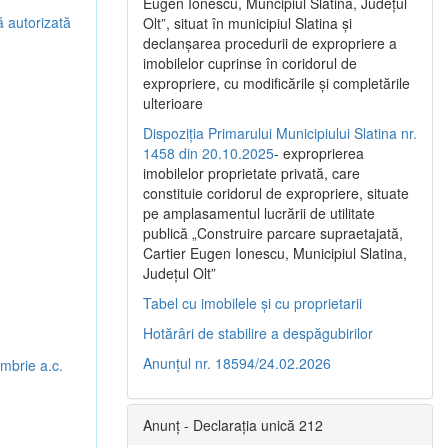
Eugen Ionescu, Muncipiul Slatina, Judeţul
ă autorizată
Olt”, situat în municipiul Slatina şi
declanşarea procedurii de expropriere a
imobilelor cuprinse în coridorul de
expropriere, cu modificările şi completările
ulterioare
Dispoziția Primarului Municipiului Slatina nr.
1458 din 20.10.2025
- exproprierea
imobilelor proprietate privată, care
constituie coridorul de expropriere, situate
pe amplasamentul lucrării de utilitate
publică „Construire parcare supraetajată,
Cartier Eugen Ionescu, Municipiul Slatina,
Județul Olt”
Tabel cu imobilele și cu proprietarii
Hotărâri de stabilire a despăgubirilor
Anunțul nr. 18594/24.02.2026
embrie a.c.
Anunț - Declarația unică 212