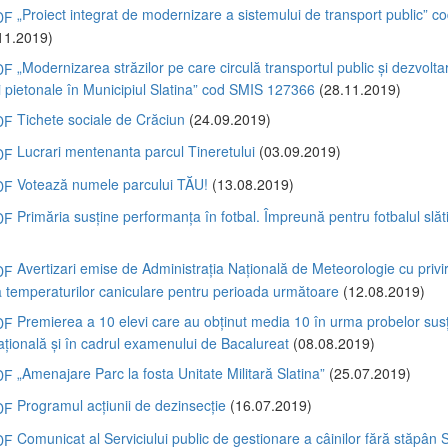
„Proiect integrat de modernizare a sistemului de transport public” 
11.2019)
„Modernizarea străzilor pe care circulă transportul public și dezvolta
ii pietonale în Municipiul Slatina” cod SMIS 127366
(28.11.2019)
Tichete sociale de Crăciun
(24.09.2019)
Lucrari mentenanta parcul Tineretului
(03.09.2019)
Votează numele parcului TĂU!
(13.08.2019)
Primăria susține performanța în fotbal. Împreună pentru fotbalul slă
)
Avertizari emise de Administrația Națională de Meteorologie cu privir
 temperaturilor caniculare pentru perioada următoare
(12.08.2019)
Premierea a 10 elevi care au obținut media 10 în urma probelor susț
țională și în cadrul examenului de Bacalureat
(08.08.2019)
„Amenajare Parc la fosta Unitate Militară Slatina”
(25.07.2019)
Programul acțiunii de dezinsecție
(16.07.2019)
Comunicat al Serviciului public de gestionare a câinilor fără stăpân S