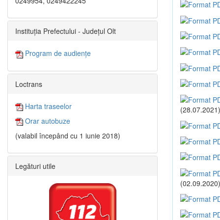
0249954, 0249422245
Instituția Prefectului - Județul Olt
Program de audiențe
Loctrans
Harta traseelor
(28.07.2021
Orar autobuze
(valabil începând cu 1 iunie 2018)
Legături utile
(02.09.2020