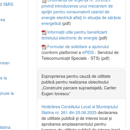
cod SMIS
privind introducerea unui mecanism de
sprijin pentru consumatorii casnici de
energie electrică aflați în situația de sărăcie
rea
energetică
(pdf)
Informații utile pentru beneficiarii
tichetului electronic de energie
(pdf)
Formular de solicitare a ajutorului
(conform platformei a
ePIDS
- Serviciul de
Telecomunicații Speciale - STS) (pdf)
tinean
Exproprierea pentru cauză de utilitate
e la
publică pentru realizarea obiectivului
„Construire parcare supraetajată, Cartier
inute la
Eugen Ionescu”
Hotărârea Consiliului Local al Municipiului
Slatina nr. 261 din 25.06.2025
declararea
de utilitate publică și de interes local și
aprobarea amplasamentului pentru
latina
lucrarea de utilitate publică de interes local