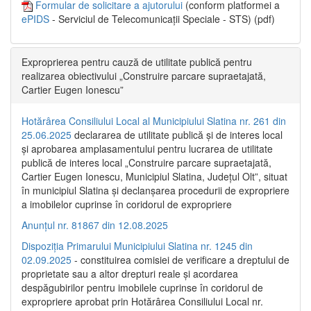
Formular de solicitare a ajutorului
(conform platformei a
ePIDS
- Serviciul de Telecomunicații Speciale - STS) (pdf)
Exproprierea pentru cauză de utilitate publică pentru
realizarea obiectivului „Construire parcare supraetajată,
Cartier Eugen Ionescu”
Hotărârea Consiliului Local al Municipiului Slatina nr. 261 din
25.06.2025
declararea de utilitate publică și de interes local
și aprobarea amplasamentului pentru lucrarea de utilitate
publică de interes local „Construire parcare supraetajată,
Cartier Eugen Ionescu, Municipiul Slatina, Județul Olt”, situat
în municipiul Slatina și declanșarea procedurii de expropriere
a imobilelor cuprinse în coridorul de expropriere
Anunțul nr. 81867 din 12.08.2025
Dispoziția Primarului Municipiului Slatina nr. 1245 din
02.09.2025
- constituirea comisiei de verificare a dreptului de
proprietate sau a altor drepturi reale și acordarea
despăgubirilor pentru imobilele cuprinse în coridorul de
expropriere aprobat prin Hotărârea Consiliului Local nr.