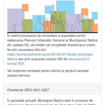
În cadrul procesului de consultare a populaţiei pentru
elaborarea Planului Urbanistic General al Municipiului Slatina
din Județul Olt, vă invităm să completați chestionarul online,
fie prin accesarea link-ului
https://survey.alchemer.eu/s3/90726107/Studiu-sociologic-
Slatina
sau prin scanarea codului QR din
documentul în
format PDF
.
Vă mulţumim anticipat pentru efortul şi sprijinul acordat
acestui demers.
Chestionar SIDU 2021-2027
În perioada actuală, Municipiul Slatina este în procesul de
elaborare a Strategiei Integrate de Dezvoltare Urbană 2021‐