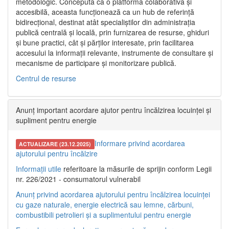
metodologic. Concepută ca o platformă colaborativă și
accesibilă, aceasta funcționează ca un hub de referință
bidirecțional, destinat atât specialiștilor din administrația
publică centrală și locală, prin furnizarea de resurse, ghiduri
și bune practici, cât și părților interesate, prin facilitarea
accesului la informații relevante, instrumente de consultare și
mecanisme de participare și monitorizare publică.
Centrul de resurse
Anunț important acordare ajutor pentru încălzirea locuinței și
supliment pentru energie
Informare privind acordarea
ACTUALIZARE (23.12.2025)
ajutorului pentru încălzire
Informații utile
referitoare la măsurile de sprijin conform Legii
nr. 226/2021 - consumatorul vulnerabil
Anunț privind acordarea ajutorului pentru încălzirea locuinței
cu gaze naturale, energie electrică sau lemne, cărbuni,
combustibili petrolieri și a suplimentului pentru energie