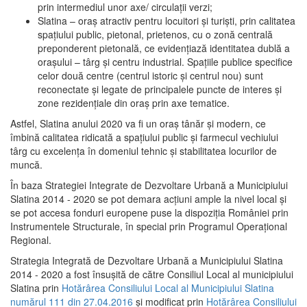
prin intermediul unor axe/ circulații verzi;
Slatina – oraş atractiv pentru locuitori şi turişti, prin calitatea
spaţiului public, pietonal, prietenos, cu o zonă centrală
preponderent pietonală, ce evidenţiază identitatea dublă a
oraşului – târg şi centru industrial. Spaţiile publice specifice
celor două centre (centrul istoric şi centrul nou) sunt
reconectate şi legate de principalele puncte de interes şi
zone rezidenţiale din oraş prin axe tematice.
Astfel, Slatina anului 2020 va fi un oraş tânăr şi modern, ce
îmbină calitatea ridicată a spaţiului public şi farmecul vechiului
târg cu excelenţa în domeniul tehnic şi stabilitatea locurilor de
muncă.
În baza Strategiei Integrate de Dezvoltare Urbană a Municipiului
Slatina 2014 - 2020 se pot demara acţiuni ample la nivel local şi
se pot accesa fonduri europene puse la dispoziţia României prin
Instrumentele Structurale, în special prin Programul Operațional
Regional.
Strategia Integrată de Dezvoltare Urbană a Municipiului Slatina
2014 - 2020 a fost însuşită de către Consiliul Local al municipiului
Slatina prin
Hotărârea Consiliului Local al Municipiului Slatina
numărul 111 din 27.04.2016
și modificat prin
Hotărârea Consiliului