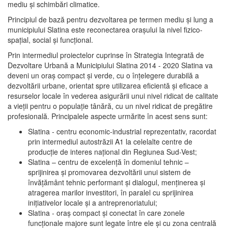
mediu şi schimbări climatice.
Principiul de bază pentru dezvoltarea pe termen mediu şi lung a
municipiului Slatina este reconectarea oraşului la nivel fizico-
spaţial, social şi funcţional.
Prin intermediul proiectelor cuprinse în Strategia Integrată de
Dezvoltare Urbană a Municipiului Slatina 2014 - 2020 Slatina va
deveni un oraş compact şi verde, cu o înţelegere durabilă a
dezvoltării urbane, orientat spre utilizarea eficientă şi eficace a
resurselor locale în vederea asigurării unui nivel ridicat de calitate
a vieţii pentru o populaţie tânără, cu un nivel ridicat de pregătire
profesională. Principalele aspecte urmărite în acest sens sunt:
Slatina - centru economic-industrial reprezentativ, racordat
prin intermediul autostrăzii A1 la celelalte centre de
producţie de interes naţional din Regiunea Sud-Vest;
Slatina – centru de excelenţă în domeniul tehnic –
sprijinirea şi promovarea dezvoltării unui sistem de
învăţământ tehnic performant şi dialogul, menţinerea şi
atragerea marilor investitori, în paralel cu sprijinirea
iniţiativelor locale şi a antreprenoriatului;
Slatina - oraş compact şi conectat în care zonele
funcţionale majore sunt legate între ele şi cu zona centrală