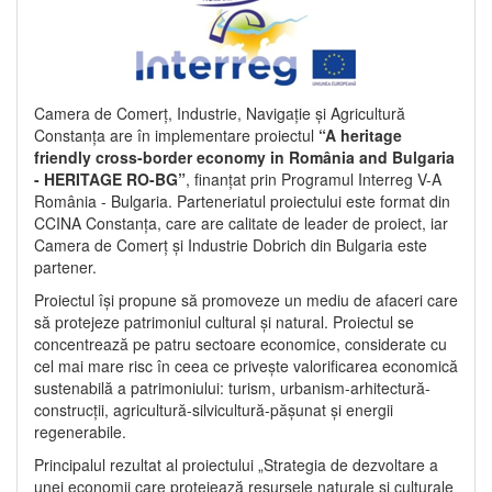
Camera de Comerț, Industrie, Navigație și Agricultură
Constanța are în implementare proiectul
“A heritage
friendly cross-border economy in România and Bulgaria
- HERITAGE RO-BG”
, finanțat prin Programul Interreg V-A
România - Bulgaria. Parteneriatul proiectului este format din
CCINA Constanța, care are calitate de leader de proiect, iar
Camera de Comerț și Industrie Dobrich din Bulgaria este
partener.
Proiectul își propune să promoveze un mediu de afaceri care
să protejeze patrimoniul cultural și natural. Proiectul se
concentrează pe patru sectoare economice, considerate cu
cel mai mare risc în ceea ce privește valorificarea economică
sustenabilă a patrimoniului: turism, urbanism-arhitectură-
construcții, agricultură-silvicultură-pășunat și energii
regenerabile.
Principalul rezultat al proiectului „Strategia de dezvoltare a
unei economii care protejează resursele naturale și culturale