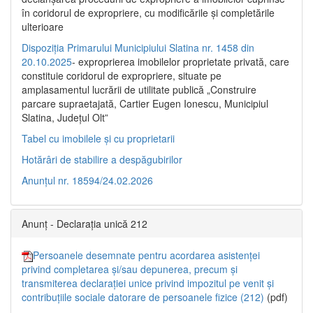
în coridorul de expropriere, cu modificările şi completările
ulterioare
Dispoziția Primarului Municipiului Slatina nr. 1458 din
20.10.2025
- exproprierea imobilelor proprietate privată, care
constituie coridorul de expropriere, situate pe
amplasamentul lucrării de utilitate publică „Construire
parcare supraetajată, Cartier Eugen Ionescu, Municipiul
Slatina, Județul Olt”
Tabel cu imobilele și cu proprietarii
Hotărâri de stabilire a despăgubirilor
Anunțul nr. 18594/24.02.2026
Anunț - Declarația unică 212
Persoanele desemnate pentru acordarea asistenței
privind completarea și/sau depunerea, precum și
transmiterea declarației unice privind impozitul pe venit și
contribuțiile sociale datorare de persoanele fizice (212)
(pdf)