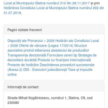
Local al Municipiului Slatina numărul 310 din 28.11.2017
și prin
Hotărârea Consiliului Local al Municipiului Slatina numărul 202 din
31.07.2018
.
Pagini vizitate frecvent
Dispoziţii ale Primarului > 2026
Hotărâri ale Consiliului Local
> 2026
Oferte de vânzare (Legea 17/2014)
Structuri
asociative privind eliberarea atestatului de producător
Transparenţa decizională
Formulare cereri tip
Strategia de
dezvoltare durabilă
Proiecte cu finanţare internaţională
Proiecte de hotărâre
Deschiderea procedurii succesorale
(Anexa 2)
DDI - Executori judecătorești
Taxe şi impozite
online
Informaţii de contact
Strada Mihail Kogălniceanu, numărul 1, Slatina, Olt, cod
230080