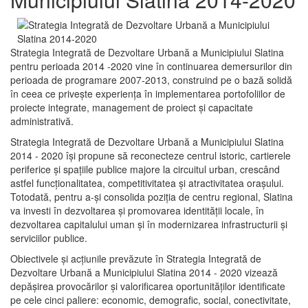
Strategia Integrată de Dezvoltare Urbană a Municipiului Slatina
pentru perioada 2014 -2020 vine în continuarea demersurilor din
perioada de programare 2007-2013, construind pe o bază solidă
în ceea ce priveşte experienţa în implementarea portofoliilor de
proiecte integrate, management de proiect și capacitate
administrativă.
Strategia Integrată de Dezvoltare Urbană a Municipiului Slatina
2014 - 2020 își propune să reconecteze centrul istoric, cartierele
periferice şi spaţiile publice majore la circuitul urban, crescând
astfel funcţionalitatea, competitivitatea şi atractivitatea oraşului.
Totodată, pentru a-şi consolida poziţia de centru regional, Slatina
va investi în dezvoltarea şi promovarea identităţii locale, în
dezvoltarea capitalului uman şi în modernizarea infrastructurii şi
serviciilor publice.
Obiectivele şi acţiunile prevăzute în Strategia Integrată de
Dezvoltare Urbană a Municipiului Slatina 2014 - 2020 vizează
depășirea provocărilor şi valorificarea oportunităţilor identificate
pe cele cinci paliere: economic, demografic, social, conectivitate,