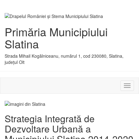
Primăria Municipiului
Slatina
Strada Mihail Kogălniceanu, numărul 1, cod 230080, Slatina,
județul Olt
Activ
sau
dezac
meniu
Strategia Integrată de
Dezvoltare Urbană a
Municipiului Slatina 2014-2020