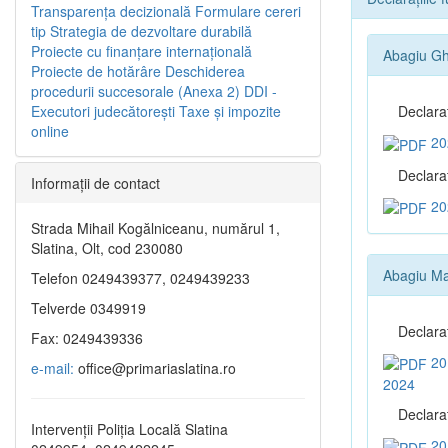
Transparenţa decizională
Formulare cereri
tip
Strategia de dezvoltare durabilă
Proiecte cu finanţare internaţională
Abagiu Gh
Proiecte de hotărâre
Deschiderea
procedurii succesorale (Anexa 2)
DDI -
Executori judecătorești
Taxe şi impozite
Declara
online
20
Declaraţ
Informaţii de contact
20
Strada Mihail Kogălniceanu, numărul 1,
Slatina, Olt, cod 230080
Abagiu Ma
Telefon 0249439377, 0249439233
Telverde 0349919
Declara
Fax: 0249439336
20
e-mail:
office@primariaslatina.ro
2024
Declaraţ
Intervenții Poliția Locală Slatina
20