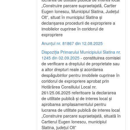
„Construire parcare supraetajată, Cartier
Eugen Ionescu, Municipiul Slatina, Județul
Olt”, situat în municipiul Slatina și
declanșarea procedurii de expropriere a
imobilelor cuprinse în coridorul de
expropriere
Anunțul nr. 81867 din 12.08.2025
Dispoziția Primarului Municipiului Slatina nr.
1245 din 02.09.2025
- constituirea comisiei
de verificare a dreptului de proprietate sau
a altor drepturi reale și acordarea
despăgubirilor pentru imobilele cuprinse în
coridorul de expropriere aprobat prin
Hotărârea Consiliului Local nr.
261/25.06.2025 referitoare la declararea
de utilitate publică și de interes local și
aprobarea amplasamentului pentru
lucrarea de utilitate publică de interes local
„Construire parcare supraetajată, situată în
Cartierul Eugen Ionescu, municipiul
Slatina, județul Olt”