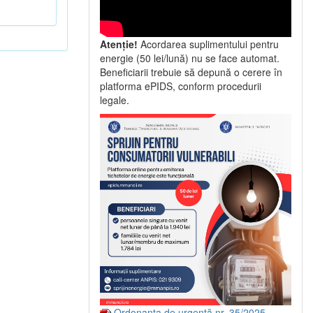
Atenție!
Acordarea suplimentului pentru
energie (50 lei/lună) nu se face automat.
Beneficiarii trebuie să depună o cerere în
platforma ePIDS, conform procedurii
legale.
Ordonanța de urgență nr. 35/2025