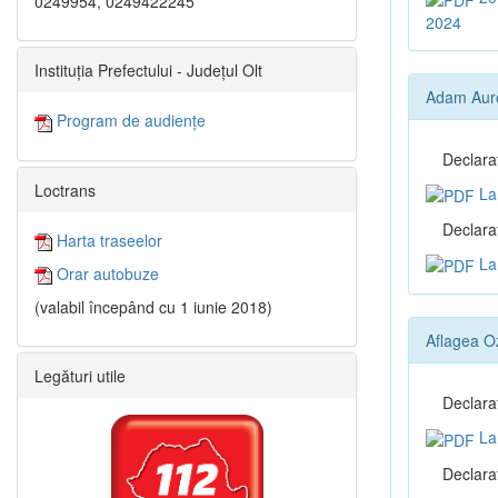
0249954, 0249422245
2024
Instituția Prefectului - Județul Olt
Adam Aur
Program de audiențe
Declara
Loctrans
La 
Declaraţ
Harta traseelor
La 
Orar autobuze
(valabil începând cu 1 iunie 2018)
Aflagea O
Legături utile
Declara
La 
Declaraţ