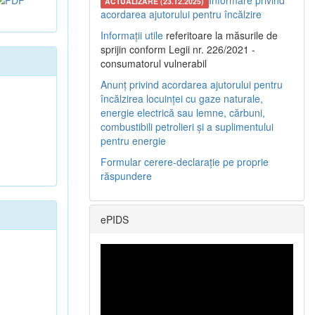
Informare privind
ACTUALIZARE (23.12.2025)
acordarea ajutorului pentru încălzire
Informații utile
referitoare la măsurile de
sprijin conform Legii nr. 226/2021 -
consumatorul vulnerabil
Anunț privind acordarea ajutorului pentru
încălzirea locuinței cu gaze naturale,
energie electrică sau lemne, cărbuni,
combustibili petrolieri și a suplimentului
pentru energie
Formular cerere-declarație pe proprie
răspundere
ePIDS