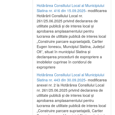
Hotărârea Consiliului Local al Municipiului
Slatina nr. 416 din 15.09.2025
- modificarea
Hotărârii Consiliului Local nr.
261/25.06.2025 privind declararea de
utilitate publică și de interes local și
aprobarea amplasamentului pentru
lucrarea de utilitate publică de interes local
„Construire parcare supraetajată, Cartier
Eugen Ionescu, Muncipiul Slatina, Județul
Olt”, situat în municipiul Slatina și
declanșarea procedurii de expropriere a
imobilelor cuprinse în coridorul de
expropriere
Hotărârea Consiliului Local al Municipiului
Slatina nr. 443 din 30.09.2025
- modificarea
anexei nr. 2 la Hotărârea Consiliului Local
nr. 261/25.06.2025 privind declararea de
utilitate publică şi de interes local şi
aprobarea amplasamentului pentru
lucrarea de utilitate publică de interes local
„Construire parcare supraetajată, Cartier