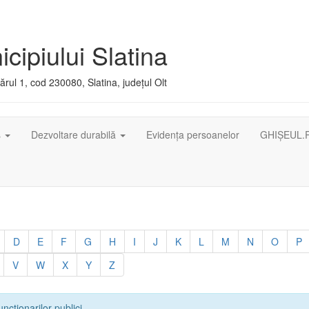
cipiului Slatina
rul 1, cod 230080, Slatina, județul Olt
ș
Dezvoltare durabilă
Evidența persoanelor
GHIȘEUL.
D
E
F
G
H
I
J
K
L
M
N
O
P
V
W
X
Y
Z
uncționarilor publici