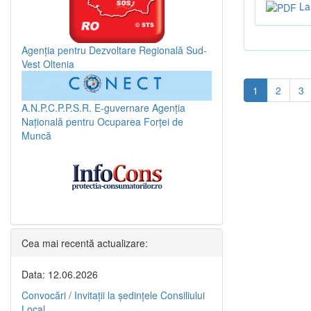
La 
Agenția pentru Dezvoltare Regională Sud-
Vest Oltenia
1
2
3
A.N.P.C.P.P.S.R.
E-guvernare
Agenția
Națională pentru Ocuparea Forței de
Muncă
Cea mai recentă actualizare:
Data: 12.06.2026
Convocări / Invitaţii la şedinţele Consiliului
Local