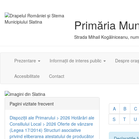
Primăria Muni
Strada Mihail Kogălniceanu, numă
Prezentare
Informații de interes public
Despre ora
Accesibilitate
Contact
Pagini vizitate frecvent
A
B
C
Dispoziţii ale Primarului > 2026
Hotărâri ale
S
T
U
Consiliului Local > 2026
Oferte de vânzare
(Legea 17/2014)
Structuri asociative
privind eliberarea atestatului de producător
Declarațiile f