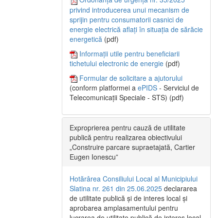
privind introducerea unui mecanism de
sprijin pentru consumatorii casnici de
energie electrică aflați în situația de sărăcie
energetică
(pdf)
Informații utile pentru beneficiarii
tichetului electronic de energie
(pdf)
Formular de solicitare a ajutorului
(conform platformei a
ePIDS
- Serviciul de
Telecomunicații Speciale - STS) (pdf)
Exproprierea pentru cauză de utilitate
publică pentru realizarea obiectivului
„Construire parcare supraetajată, Cartier
Eugen Ionescu”
Hotărârea Consiliului Local al Municipiului
Slatina nr. 261 din 25.06.2025
declararea
de utilitate publică și de interes local și
aprobarea amplasamentului pentru
lucrarea de utilitate publică de interes local