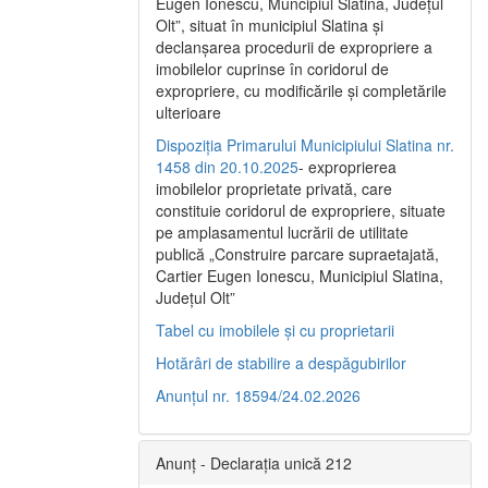
Eugen Ionescu, Muncipiul Slatina, Judeţul
Olt”, situat în municipiul Slatina şi
declanşarea procedurii de expropriere a
imobilelor cuprinse în coridorul de
expropriere, cu modificările şi completările
ulterioare
Dispoziția Primarului Municipiului Slatina nr.
1458 din 20.10.2025
- exproprierea
imobilelor proprietate privată, care
constituie coridorul de expropriere, situate
pe amplasamentul lucrării de utilitate
publică „Construire parcare supraetajată,
Cartier Eugen Ionescu, Municipiul Slatina,
Județul Olt”
Tabel cu imobilele și cu proprietarii
Hotărâri de stabilire a despăgubirilor
Anunțul nr. 18594/24.02.2026
Anunț - Declarația unică 212