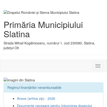
Primăria Municipiului
Slatina
Strada Mihail Kogălniceanu, numărul 1, cod 230080, Slatina,
județul Olt
Activ
sau
dezac
meniu
Regimul finanțărilor nerambursabile
Anexe (arhiva zip) - 2026
Documente necesare pentru întocmirea dosarului