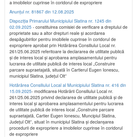
a imobilelor cuprinse în coridorul de expropriere
Anunțul nr. 81867 din 12.08.2025
Dispoziția Primarului Municipiului Slatina nr. 1245 din
02.09.2025
- constituirea comisiei de verificare a dreptului de
proprietate sau a altor drepturi reale și acordarea
despăgubirilor pentru imobilele cuprinse în coridorul de
expropriere aprobat prin Hotărârea Consiliului Local nr.
261/25.06.2025 referitoare la declararea de utilitate publică
și de interes local și aprobarea amplasamentului pentru
lucrarea de utilitate publică de interes local „Construire
parcare supraetajată, situată în Cartierul Eugen Ionescu,
municipiul Slatina, județul Olt”
Hotărârea Consiliului Local al Municipiului Slatina nr. 416 din
15.09.2025
- modificarea Hotărârii Consiliului Local nr.
261/25.06.2025 privind declararea de utilitate publică și de
interes local și aprobarea amplasamentului pentru lucrarea
de utilitate publică de interes local „Construire parcare
supraetajată, Cartier Eugen Ionescu, Muncipiul Slatina,
Județul Olt”, situat în municipiul Slatina și declanșarea
procedurii de expropriere a imobilelor cuprinse în coridorul
de expropriere