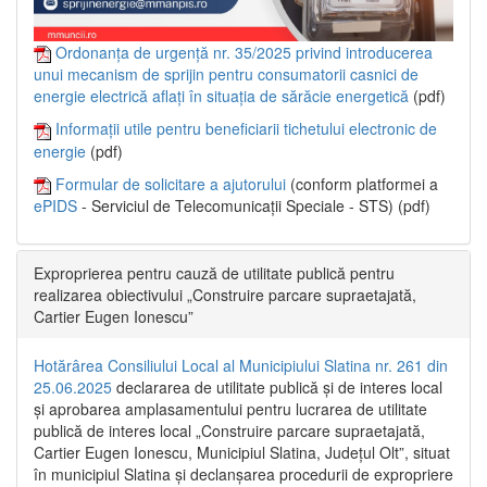
Ordonanța de urgență nr. 35/2025 privind introducerea
unui mecanism de sprijin pentru consumatorii casnici de
energie electrică aflați în situația de sărăcie energetică
(pdf)
Informații utile pentru beneficiarii tichetului electronic de
energie
(pdf)
Formular de solicitare a ajutorului
(conform platformei a
ePIDS
- Serviciul de Telecomunicații Speciale - STS) (pdf)
Exproprierea pentru cauză de utilitate publică pentru
realizarea obiectivului „Construire parcare supraetajată,
Cartier Eugen Ionescu”
Hotărârea Consiliului Local al Municipiului Slatina nr. 261 din
25.06.2025
declararea de utilitate publică și de interes local
și aprobarea amplasamentului pentru lucrarea de utilitate
publică de interes local „Construire parcare supraetajată,
Cartier Eugen Ionescu, Municipiul Slatina, Județul Olt”, situat
în municipiul Slatina și declanșarea procedurii de expropriere