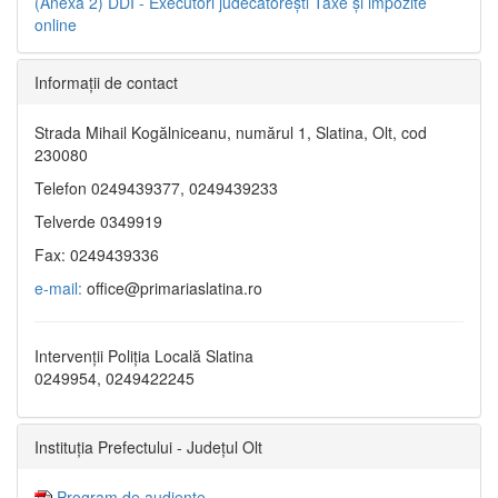
(Anexa 2)
DDI - Executori judecătorești
Taxe şi impozite
online
Informaţii de contact
Strada Mihail Kogălniceanu, numărul 1, Slatina, Olt, cod
230080
Telefon 0249439377, 0249439233
Telverde 0349919
Fax: 0249439336
e-mail:
office@primariaslatina.ro
Intervenții Poliția Locală Slatina
0249954, 0249422245
Instituția Prefectului - Județul Olt
Program de audiențe