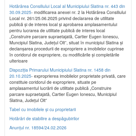
Hotărârea Consiliului Local al Municipiului Slatina nr. 443 din
30.09.2025
- modificarea anexei nr. 2 la Hotărârea Consiliului
Local nr. 261/25.06.2025 privind declararea de utilitate
publică şi de interes local şi aprobarea amplasamentului
pentru lucrarea de utilitate publică de interes local
„Construire parcare supraetajată, Cartier Eugen Ionescu,
Muncipiul Slatina, Judeţul Olt”, situat în municipiul Slatina şi
declanşarea procedurii de expropriere a imobilelor cuprinse
în coridorul de expropriere, cu modificările şi completările
ulterioare
Dispoziția Primarului Municipiului Slatina nr. 1458 din
20.10.2025
- exproprierea imobilelor proprietate privată, care
constituie coridorul de expropriere, situate pe
amplasamentul lucrării de utilitate publică „Construire
parcare supraetajată, Cartier Eugen Ionescu, Municipiul
Slatina, Județul Olt”
Tabel cu imobilele și cu proprietarii
Hotărâri de stabilire a despăgubirilor
Anunțul nr. 18594/24.02.2026