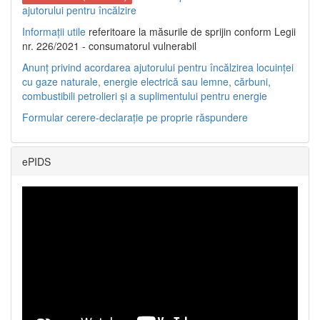
ajutorului pentru încălzire
Informații utile
referitoare la măsurile de sprijin conform Legii
nr. 226/2021 - consumatorul vulnerabil
Anunț privind acordarea ajutorului pentru încălzirea locuinței
cu gaze naturale, energie electrică sau lemne, cărbuni,
combustibili petrolieri și a suplimentului pentru energie
Formular cerere-declarație pe proprie răspundere
ePIDS