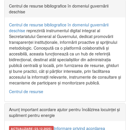
Centrul de resurse bibliografice în domeniul guvernării
deschise
Centrul de resurse bibliografice în domeniul guvernării
deschise
reprezintă instrumentul digital integrat al
Secretariatului General al Guvernului, dedicat promovării
transparenței instituționale, informării proactive și sprijinului
metodologic. Concepută ca o platformă colaborativă și
accesibilă, aceasta funcționează ca un hub de referință
bidirecțional, destinat atât specialiștilor din administrația
publică centrală și locală, prin furnizarea de resurse, ghiduri
și bune practici, cât și părților interesate, prin facilitarea
accesului la informații relevante, instrumente de consultare și
mecanisme de participare și monitorizare publică.
Centrul de resurse
Anunț important acordare ajutor pentru încălzirea locuinței și
supliment pentru energie
Informare privind acordarea
ACTUALIZARE (23.12.2025)