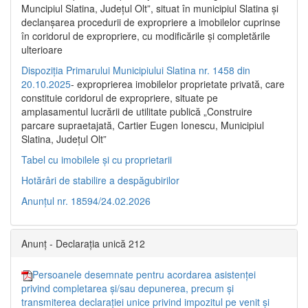
Muncipiul Slatina, Judeţul Olt”, situat în municipiul Slatina şi
declanşarea procedurii de expropriere a imobilelor cuprinse
în coridorul de expropriere, cu modificările şi completările
ulterioare
Dispoziția Primarului Municipiului Slatina nr. 1458 din
20.10.2025
- exproprierea imobilelor proprietate privată, care
constituie coridorul de expropriere, situate pe
amplasamentul lucrării de utilitate publică „Construire
parcare supraetajată, Cartier Eugen Ionescu, Municipiul
Slatina, Județul Olt”
Tabel cu imobilele și cu proprietarii
Hotărâri de stabilire a despăgubirilor
Anunțul nr. 18594/24.02.2026
Anunț - Declarația unică 212
Persoanele desemnate pentru acordarea asistenței
privind completarea și/sau depunerea, precum și
transmiterea declarației unice privind impozitul pe venit și