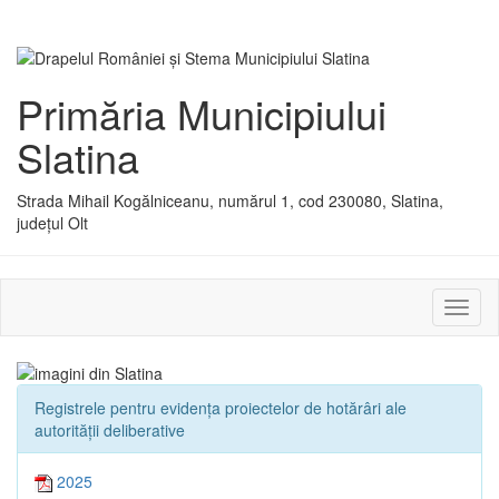
Primăria Municipiului
Slatina
Strada Mihail Kogălniceanu, numărul 1, cod 230080, Slatina,
județul Olt
Activ
sau
dezac
meniu
Registrele pentru evidența proiectelor de hotărâri ale
autorității deliberative
2025