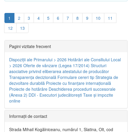
1
2
3
4
5
6
7
8
9
10
11
12
13
Pagini vizitate frecvent
Dispoziţii ale Primarului > 2026
Hotărâri ale Consiliului Local
> 2026
Oferte de vânzare (Legea 17/2014)
Structuri
asociative privind eliberarea atestatului de producător
Transparenţa decizională
Formulare cereri tip
Strategia de
dezvoltare durabilă
Proiecte cu finanţare internaţională
Proiecte de hotărâre
Deschiderea procedurii succesorale
(Anexa 2)
DDI - Executori judecătorești
Taxe şi impozite
online
Informaţii de contact
Strada Mihail Kogălniceanu, numărul 1, Slatina, Olt, cod