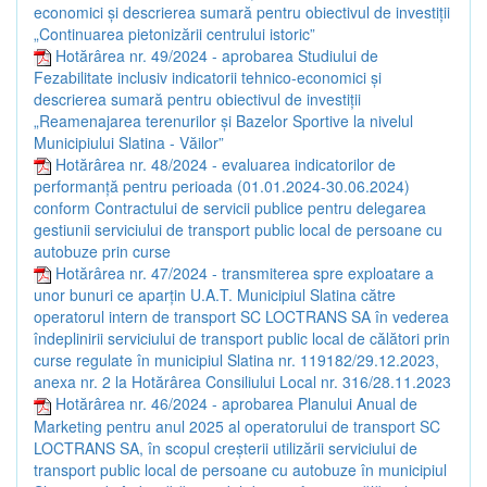
economici și descrierea sumară pentru obiectivul de investiții
„Continuarea pietonizării centrului istoric”
Hotărârea nr. 49/2024 - aprobarea Studiului de
Fezabilitate inclusiv indicatorii tehnico-economici și
descrierea sumară pentru obiectivul de investiții
„Reamenajarea terenurilor și Bazelor Sportive la nivelul
Municipiului Slatina - Văilor”
Hotărârea nr. 48/2024 - evaluarea indicatorilor de
performanță pentru perioada (01.01.2024-30.06.2024)
conform Contractului de servicii publice pentru delegarea
gestiunii serviciului de transport public local de persoane cu
autobuze prin curse
Hotărârea nr. 47/2024 - transmiterea spre exploatare a
unor bunuri ce aparțin U.A.T. Municipiul Slatina către
operatorul intern de transport SC LOCTRANS SA în vederea
îndeplinirii serviciului de transport public local de călători prin
curse regulate în municipiul Slatina nr. 119182/29.12.2023,
anexa nr. 2 la Hotărârea Consiliului Local nr. 316/28.11.2023
Hotărârea nr. 46/2024 - aprobarea Planului Anual de
Marketing pentru anul 2025 al operatorului de transport SC
LOCTRANS SA, în scopul creșterii utilizării serviciului de
transport public local de persoane cu autobuze în municipiul