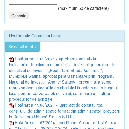
(maximum 50 de caractere)
Hotărâri ale Consiliului Local
Selectați anul
Hotărârea nr. 69/2024 - aprobarea actualizării
indicatorilor tehnico-economici și a devizului general pentru
obiectivul de investiții „Reabilitare Strada Vulturului”,
Municipiul Slatina, aprobat pentru finanțare prin Programul
Național de Investiții „Anghel Saligny”, precum și a sumei
reprezentând categoriile de cheltuieli finanțate de la bugetul
local pentru realizarea obiectivului, ca urmare a finalizării
procedurilor de achiziție
Hotărârea nr. 68/2024 - luare act de constituirea
consiliului de administrație format din administratori provizorii
la Dezvoltare Urbană Slatina S.R.L.
Hotărârea nr. 67/2024 - modificare Anexa nr. 1 și Anexa
nr. 2 la H.C.L. nr. 29/07.02.2024 - referitoare la „aprobare