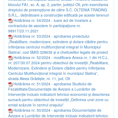
blocului FA1, sc. A, ap. 2, parter, județul Olt, prin exercitarea
dreptului de preempțiune de către S.C. OLTENIA TRADING
S.R.L., deținătoare a construcției edificată pe aceste terenuri
Hotărârea nr. 54/2024 - luare act de încetare a
contractului de asociere în participațiune nr.
98917/23.11.2021
Hotărârea nr. 53/2024 - aprobarea proiectului
„Reabilitare, modernizare, extindere și dotare clădire pentru
înființarea centrului multifuncțional integrat în Municipiul
Slatina!, cod SMIS 328636 și a cheltuielilor legate de proiect
Hotărârea nr. 52/2024 - modificare Anexa nr. 1 din H.C.L.
nr. 207/30.07.2024 pentru obiectivul de investiții „Reabilitare,
Modernizare, Extindere și Dotare clădire pentru înființarea
Centrului Multifuncțional integrat în municipiul Slatina”,
strada Aleea Grădiște, nr. 11, jud. Olt
Hotărârea nr. 51/2024 - aprobarea Studiului de
Fezabilitate/Documentație de Avizare a Lucrărilor de
Intervenție inclusiv indicatorii tehnico-economici și descrierea
sumară pentru obiectivul de investiții „Definirea unei zone cu
emisii scăzute în centrul orașului”
Hotărârea nr. 50/2024 - aprobarea Documentației de
Avizare a Lucrărilor de Intervenție inclusiv indicatorii tehnico-