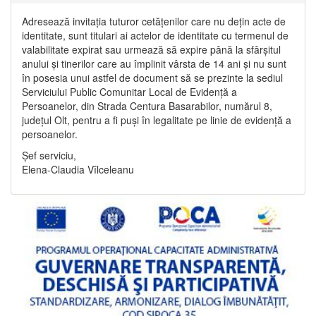
Adresează invitația tuturor cetățenilor care nu dețin acte de
identitate, sunt titulari ai actelor de identitate cu termenul de
valabilitate expirat sau urmează să expire până la sfârșitul
anului și tinerilor care au împlinit vârsta de 14 ani și nu sunt
în posesia unui astfel de document să se prezinte la sediul
Serviciului Public Comunitar Local de Evidență a
Persoanelor, din Strada Centura Basarabilor, numărul 8,
județul Olt, pentru a fi puși în legalitate pe linie de evidență a
persoanelor.
Șef serviciu,
Elena-Claudia Vîlceleanu