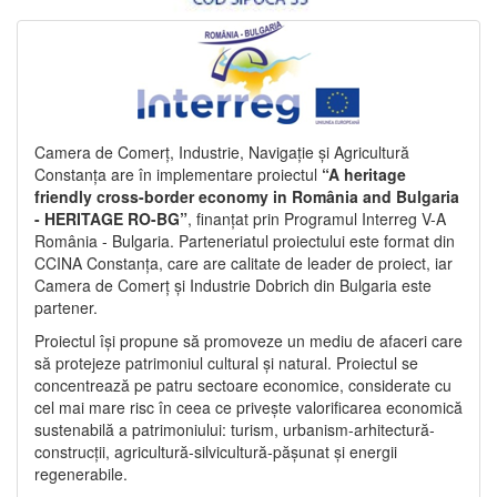
Camera de Comerț, Industrie, Navigație și Agricultură
Constanța are în implementare proiectul
“A heritage
friendly cross-border economy in România and Bulgaria
- HERITAGE RO-BG”
, finanțat prin Programul Interreg V-A
România - Bulgaria. Parteneriatul proiectului este format din
CCINA Constanța, care are calitate de leader de proiect, iar
Camera de Comerț și Industrie Dobrich din Bulgaria este
partener.
Proiectul își propune să promoveze un mediu de afaceri care
să protejeze patrimoniul cultural și natural. Proiectul se
concentrează pe patru sectoare economice, considerate cu
cel mai mare risc în ceea ce privește valorificarea economică
sustenabilă a patrimoniului: turism, urbanism-arhitectură-
construcții, agricultură-silvicultură-pășunat și energii
regenerabile.