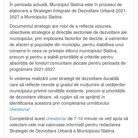
În perioada actuală, Municipiul Slatina este în procesul de
elaborare a Strategiei Integrate de Dezvoltare Urbană 2021‐
2027 a Municipiului Slatina.
Documentul strategic are rolul de a reflecta viziunea,
obiectivele strategice și direcțiile sectoriale de dezvoltare ale
municipiului, prin implicarea factorilor de decizie, a oamenilor
de afaceri și populației din municipiu, pentru stabilirea unui
consens în ceea ce privește viitorul municipiului Slatina,
precum și pentru a stabili prioritățile și criteriile pentru
absorbția de fonduri comunitare alocate pentru perioada de
programare 2021-2027.
În vederea realizării unei strategii de dezvoltare durabilă
care să reflecte nevoile și gradul de mulțumire al cetățenilor
municipiului privind condițiile existente, precum și prioritățile
de dezvoltare viitoare, vă rugăm să ne sprijiniți în
identificarea acestora prin completarea următorului
chestionar
Completând acest
chestionar
de 7-10 minute ne veți ajuta să
colectam cele mai valoroase informații pentru redactarea
Strategiei de Dezvoltare Urbană a Municipiului Slatina.