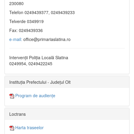
230080
Telefon 0249439377, 0249439233
Telverde 0349919
Fax: 0249439336
e-mail:
office@primariaslatina.ro
Intervenții Poliția Locală Slatina
0249954, 0249422245
Instituția Prefectului - Județul Olt
Program de audiențe
Loctrans
Harta traseelor