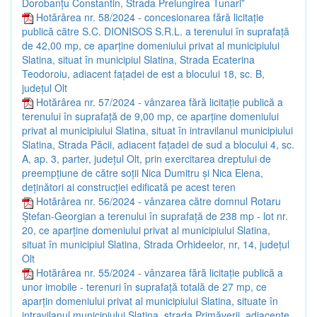
Dorobanțu Constantin, Strada Prelungirea Tunari”
Hotărârea nr. 58/2024 - concesionarea fără licitație
publică către S.C. DIONISOS S.R.L. a terenului în suprafață
de 42,00 mp, ce aparține domeniului privat al municipiului
Slatina, situat în municipiul Slatina, Strada Ecaterina
Teodoroiu, adiacent fațadei de est a blocului 18, sc. B,
județul Olt
Hotărârea nr. 57/2024 - vânzarea fără licitație publică a
terenului în suprafață de 9,00 mp, ce aparține domeniului
privat al municipiului Slatina, situat în intravilanul municipiului
Slatina, Strada Păcii, adiacent fațadei de sud a blocului 4, sc.
A, ap. 3, parter, județul Olt, prin exercitarea dreptului de
preempțiune de către soții Nica Dumitru și Nica Elena,
deținători ai construcției edificată pe acest teren
Hotărârea nr. 56/2024 - vânzarea către domnul Rotaru
Ștefan-Georgian a terenului în suprafață de 238 mp - lot nr.
20, ce aparține domeniului privat al municipiului Slatina,
situat în municipiul Slatina, Strada Orhideelor, nr, 14, județul
Olt
Hotărârea nr. 55/2024 - vânzarea fără licitație publică a
unor imobile - terenuri în suprafață totală de 27 mp, ce
aparțin domeniului privat al municipiului Slatina, situate în
intravilanul municipiului Slatina, strada Primăverii, adiacente