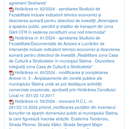
agrement Strehareți”
Hotărârea nr. 62/2024 - aprobarea Studiului de
Fezabilitate inclusiv indicatorii tehnico-economici și
descrierea sumară pentru obiectivul de investiții „Amenajare
a spațiului public, parcării și stațiilor de transport din zona
Gării CFR în vederea constituirii unui nod intermodal”
Hotărârea nr. 61/2024 - aprobarea Studiului de
Fezabilitate/Documentație de Avizare a Lucrărilor de
Intervenție inclusiv indicatorii tehnico-economici și descrierea
sumară pentru obiectivul de investiții „Reabilitare zona Casa
de Cultură a Sindicatelor în municipiul Slatina - Dezvoltare
integrată zona Casa de Cultură a Sindicatelor”
Hotărârea nr. 60/2024 - modificarea și completarea
Anexei nr. 3 - Amplasamente din zonele publice ale
municipiului Slatina unde se pot desfășura activități
comerciale ocazionale, aprobată prin Hotărârea Consiliului
Local nr. 331/22.12.2017
Hotărârea nr. 59/2024 - revocare H.C.L. nr.
281/22.10.2024 privind „rectificarea pozițiilor din inventarul
bunurilor ce aparțin domeniului public al municipiului Slatina,
la care figurează înscrise străzile: Ecaterina Teodoroiu,
Strada Plevnei, Strada Văilor, Strada Sergent Major