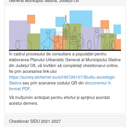
General Municipiul Slatina, Județul Olt”
În cadrul procesului de consultare a populaţiei pentru
elaborarea Planului Urbanistic General al Municipiului Slatina
din Județul Olt, vă invităm să completați chestionarul online,
fie prin accesarea link-ului
https://survey.alchemer.eu/s3/90726107/Studiu-sociologic-
Slatina
sau prin scanarea codului QR din
documentul în
format PDF
.
Vă mulţumim anticipat pentru efortul şi sprijinul acordat
acestui demers.
Chestionar SIDU 2021-2027