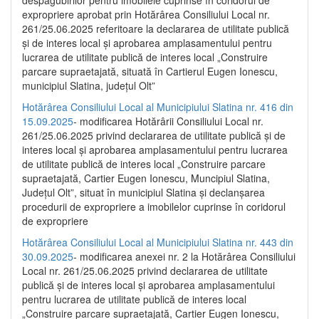
despăgubirilor pentru imobilele cuprinse în coridorul de
expropriere aprobat prin Hotărârea Consiliului Local nr.
261/25.06.2025 referitoare la declararea de utilitate publică
și de interes local și aprobarea amplasamentului pentru
lucrarea de utilitate publică de interes local „Construire
parcare supraetajată, situată în Cartierul Eugen Ionescu,
municipiul Slatina, județul Olt”
Hotărârea Consiliului Local al Municipiului Slatina nr. 416 din
15.09.2025
- modificarea Hotărârii Consiliului Local nr.
261/25.06.2025 privind declararea de utilitate publică și de
interes local și aprobarea amplasamentului pentru lucrarea
de utilitate publică de interes local „Construire parcare
supraetajată, Cartier Eugen Ionescu, Muncipiul Slatina,
Județul Olt”, situat în municipiul Slatina și declanșarea
procedurii de expropriere a imobilelor cuprinse în coridorul
de expropriere
Hotărârea Consiliului Local al Municipiului Slatina nr. 443 din
30.09.2025
- modificarea anexei nr. 2 la Hotărârea Consiliului
Local nr. 261/25.06.2025 privind declararea de utilitate
publică şi de interes local şi aprobarea amplasamentului
pentru lucrarea de utilitate publică de interes local
„Construire parcare supraetajată, Cartier Eugen Ionescu,