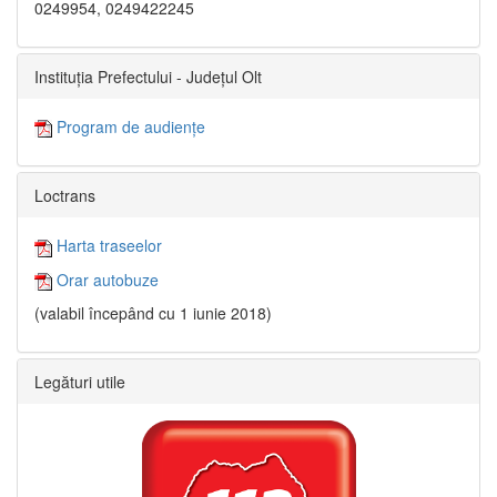
0249954, 0249422245
Instituția Prefectului - Județul Olt
Program de audiențe
Loctrans
Harta traseelor
Orar autobuze
(valabil începând cu 1 iunie 2018)
Legături utile