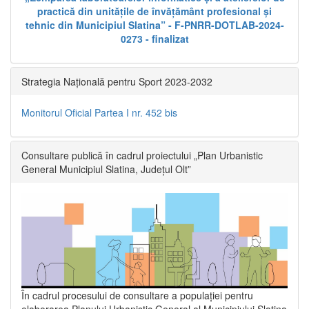
practică din unitățile de învățământ profesional și
tehnic din Municipiul Slatina” - F-PNRR-DOTLAB-2024-
0273 - finalizat
Strategia Națională pentru Sport 2023-2032
Monitorul Oficial Partea I nr. 452 bis
Consultare publică în cadrul proiectului „Plan Urbanistic
General Municipiul Slatina, Județul Olt”
În cadrul procesului de consultare a populaţiei pentru