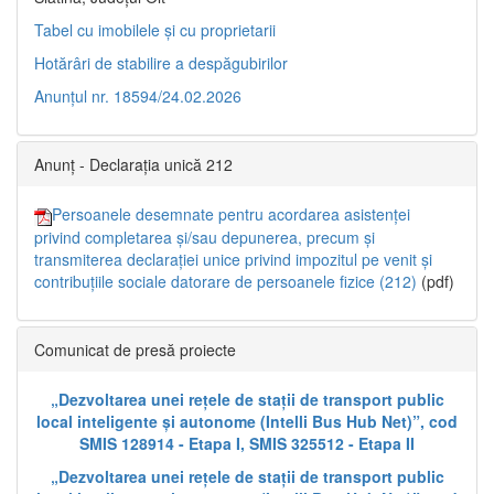
Tabel cu imobilele și cu proprietarii
Hotărâri de stabilire a despăgubirilor
Anunțul nr. 18594/24.02.2026
Anunț - Declarația unică 212
Persoanele desemnate pentru acordarea asistenței
privind completarea și/sau depunerea, precum și
transmiterea declarației unice privind impozitul pe venit și
contribuțiile sociale datorare de persoanele fizice (212)
(pdf)
Comunicat de presă proiecte
„Dezvoltarea unei rețele de stații de transport public
local inteligente și autonome (Intelli Bus Hub Net)”, cod
SMIS 128914 - Etapa I, SMIS 325512 - Etapa II
„Dezvoltarea unei rețele de stații de transport public