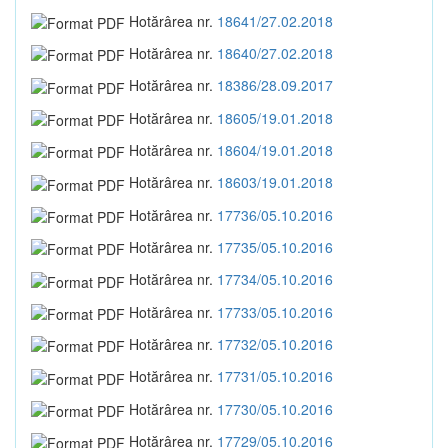
Hotărârea nr.
18641/27.02.2018
Hotărârea nr.
18640/27.02.2018
Hotărârea nr.
18386/28.09.2017
Hotărârea nr.
18605/19.01.2018
Hotărârea nr.
18604/19.01.2018
Hotărârea nr.
18603/19.01.2018
Hotărârea nr.
17736/05.10.2016
Hotărârea nr.
17735/05.10.2016
Hotărârea nr.
17734/05.10.2016
Hotărârea nr.
17733/05.10.2016
Hotărârea nr.
17732/05.10.2016
Hotărârea nr.
17731/05.10.2016
Hotărârea nr.
17730/05.10.2016
Hotărârea nr.
17729/05.10.2016