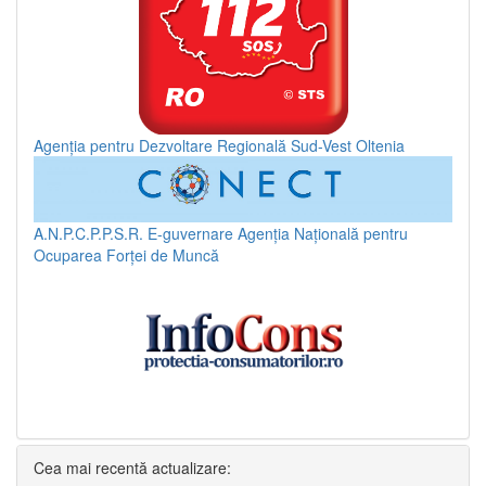
Agenția pentru Dezvoltare Regională Sud-Vest Oltenia
A.N.P.C.P.P.S.R.
E-guvernare
Agenția Națională pentru
Ocuparea Forței de Muncă
Cea mai recentă actualizare: