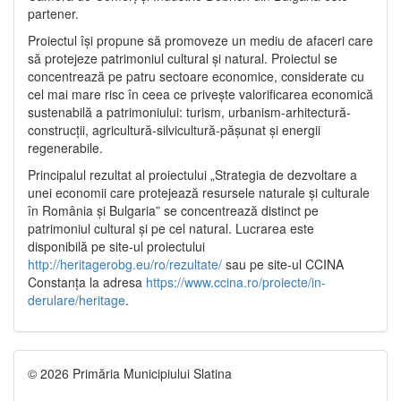
partener.
Proiectul își propune să promoveze un mediu de afaceri care
să protejeze patrimoniul cultural și natural. Proiectul se
concentrează pe patru sectoare economice, considerate cu
cel mai mare risc în ceea ce privește valorificarea economică
sustenabilă a patrimoniului: turism, urbanism-arhitectură-
construcții, agricultură-silvicultură-pășunat și energii
regenerabile.
Principalul rezultat al proiectului „Strategia de dezvoltare a
unei economii care protejează resursele naturale și culturale
în România și Bulgaria” se concentrează distinct pe
patrimoniul cultural și pe cel natural. Lucrarea este
disponibilă pe site-ul proiectului
http://heritagerobg.eu/ro/rezultate/
sau pe site-ul CCINA
Constanța la adresa
https://www.ccina.ro/proiecte/in-
derulare/heritage
.
© 2026 Primăria Municipiului Slatina