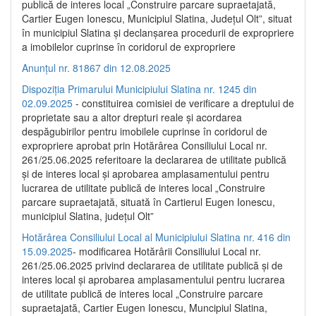
publică de interes local „Construire parcare supraetajată,
Cartier Eugen Ionescu, Municipiul Slatina, Județul Olt”, situat
în municipiul Slatina și declanșarea procedurii de expropriere
a imobilelor cuprinse în coridorul de expropriere
Anunțul nr. 81867 din 12.08.2025
Dispoziția Primarului Municipiului Slatina nr. 1245 din
02.09.2025
- constituirea comisiei de verificare a dreptului de
proprietate sau a altor drepturi reale și acordarea
despăgubirilor pentru imobilele cuprinse în coridorul de
expropriere aprobat prin Hotărârea Consiliului Local nr.
261/25.06.2025 referitoare la declararea de utilitate publică
și de interes local și aprobarea amplasamentului pentru
lucrarea de utilitate publică de interes local „Construire
parcare supraetajată, situată în Cartierul Eugen Ionescu,
municipiul Slatina, județul Olt”
Hotărârea Consiliului Local al Municipiului Slatina nr. 416 din
15.09.2025
- modificarea Hotărârii Consiliului Local nr.
261/25.06.2025 privind declararea de utilitate publică și de
interes local și aprobarea amplasamentului pentru lucrarea
de utilitate publică de interes local „Construire parcare
supraetajată, Cartier Eugen Ionescu, Muncipiul Slatina,