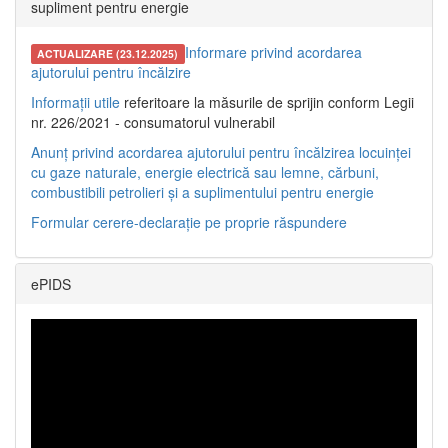
supliment pentru energie
Informare privind acordarea
ACTUALIZARE (23.12.2025)
ajutorului pentru încălzire
Informații utile
referitoare la măsurile de sprijin conform Legii
nr. 226/2021 - consumatorul vulnerabil
Anunț privind acordarea ajutorului pentru încălzirea locuinței
cu gaze naturale, energie electrică sau lemne, cărbuni,
combustibili petrolieri și a suplimentului pentru energie
Formular cerere-declarație pe proprie răspundere
ePIDS