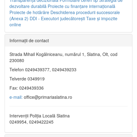
dezvoltare durabilă
Proiecte cu finanţare internaţională
Proiecte de hotărâre
Deschiderea procedurii succesorale
(Anexa 2)
DDI - Executori judecătorești
Taxe şi impozite
online
Informaţii de contact
Strada Mihail Kogălniceanu, numărul 1, Slatina, Olt, cod
230080
Telefon 0249439377, 0249439233
Telverde 0349919
Fax: 0249439336
e-mail:
office@primariaslatina.ro
Intervenții Poliția Locală Slatina
0249954, 0249422245