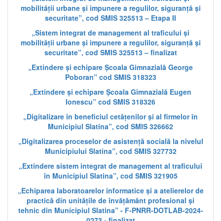
mobilității urbane și impunere a regulilor, siguranță și
securitate”, cod SMIS 325513 – Etapa II
„Sistem integrat de management al traficului și
mobilității urbane și impunere a regulilor, siguranță și
securitate”, cod SMIS 325513 – finalizat
„Extindere și echipare Școala Gimnazială George
Poboran” cod SMIS 318323
„Extindere și echipare Școala Gimnazială Eugen
Ionescu” cod SMIS 318326
„Digitalizare în beneficiul cetățenilor și al firmelor în
Municipiul Slatina”, cod SMIS 326662
„Digitalizarea proceselor de asistență socială la nivelul
Municipiului Slatina”, cod SMIS 327732
„Extindere sistem integrat de management al traficului
în Municipiul Slatina”, cod SMIS 321905
„Echiparea laboratoarelor informatice și a atelierelor de
practică din unitățile de învățământ profesional și
tehnic din Municipiul Slatina” - F-PNRR-DOTLAB-2024-
0273 - finalizat