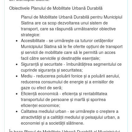
Obiectivele Planului de Mobilitate Urbană Durabilă
Planul de Mobilitate Urbană Durabilă pentru Municipiul
Slatina are ca scop dezvoltarea unui sistem de
transport, care sa răspundă următoarelor obiective
strategice:
Accesibilitate - se urmărește ca tuturor cetățenilor
Municipiului Slatina să le fie oferite opțiuni de transport
și servicii de mobilitate care să le permită un acces
facil către serviciile și destinațiile esențiale;
Siguranță și securitate - îmbunătățirea segmentului ce
cuprinde siguranța și securitatea;
Mediu - reducerea poluării fonice și a poluării aerului,
reducerea consumului de energie și a emisiilor de
gaze cu efect de seră;
Eficiență economică - eficiența și rentabilitatea
transportului de persoane și marfă și sporirea
eficienței economice;
Calitatea mediului urban - se urmărește o creștere a
atractivității și a calității mediului și peisajului urban, a
economiei și a societății slătinene.
În baza Planul de Mobilitate Urbană Durabilă al Municipiului