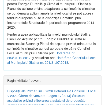
pentru Energie Durabilă şi Climă al municipiului Slatina şi
Planul de acţiune privind adaptarea la schimbările climatice
se pot demara acţiuni ample la nivel local şi se pot accesa
fonduri europene puse la dispoziţia României prin
Instrumentele Structurale în perioada de programare 2014 -
2020.
Pentru a avea aplicabilitate la nivelul municipiului Slatina,
Planul de Acţiune pentru Energie Durabilă şi Climă al
municipiului Slatina şi Planul de acţiune privind adaptarea la
schimbările climatice au fost aprobate de către Consiliul
Local al municipiului Slatina prin
Hotărârea nr.
283/31.10.2017
și actualizat prin
Hotărârea Consiliului Local
al Municipiului Slatina nr. 201/31.07.2018
.
Pagini vizitate frecvent
Dispoziţii ale Primarului > 2026
Hotărâri ale Consiliului Local
> 2026
Oferte de vânzare (Legea 17/2014)
Structuri
asociative privind eliberarea atestatului de producător
Transparenţa decizională
Formulare cereri tip
Strategia de