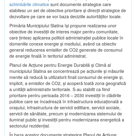
schimbările climatice
sunt documente strategice care
stabilesc un set de obiective prioritare şi direcţii strategice de
dezvoltare pe care se vor baza deciziile autorităţilor locale.
Primăria Municipiului Slatina îşi propune realizarea unor
obiective de investiţii de interes major pentru comunitate,
care ţintesc aplicarea politicii administraţiei publice locale în
domeniile conexe energie şi mediului, având ca obiectiv
general reducerea emisiilor de CO2 generate de consumul
de energie finală în teritoriul administrat.
Planul de Acţiune pentru Energie Durabilă şi Climă al
municipiului Slatina se concentrează pe acţiunile şi măsurile
menite să reducă la utilizatorii finali consumul de energie şi,
implicit, a emisiilor de CO2, şi acoperă toată zona geografică
a unităţii administrativ teritoriale. S-au stabilit ca fiind
prioritare pentru perioada 2016 – 2030 investiţii în clădirile
publice care se încadrează în infrastructura educaţională a
oraşului, infrastructura de servicii edilitare, servicii sociale,
servicii de sănătate, precum şi modernizarea sistemului de
iluminat public şi investiţii pentru modernizarea energetică a
sectorului rezidenţial.
În baza acestor documente strategice Planul de Acţiune