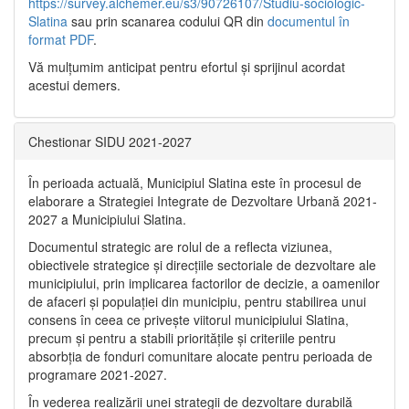
https://survey.alchemer.eu/s3/90726107/Studiu-sociologic-
Slatina
sau prin scanarea codului QR din
documentul în
format PDF
.
Vă mulţumim anticipat pentru efortul şi sprijinul acordat
acestui demers.
Chestionar SIDU 2021-2027
În perioada actuală, Municipiul Slatina este în procesul de
elaborare a Strategiei Integrate de Dezvoltare Urbană 2021‐
2027 a Municipiului Slatina.
Documentul strategic are rolul de a reflecta viziunea,
obiectivele strategice și direcțiile sectoriale de dezvoltare ale
municipiului, prin implicarea factorilor de decizie, a oamenilor
de afaceri și populației din municipiu, pentru stabilirea unui
consens în ceea ce privește viitorul municipiului Slatina,
precum și pentru a stabili prioritățile și criteriile pentru
absorbția de fonduri comunitare alocate pentru perioada de
programare 2021-2027.
În vederea realizării unei strategii de dezvoltare durabilă