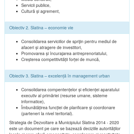
Servicii publice,
Cultură şi agrement,
Obiectiv 2. Slatina – economie vie
Consolidarea serviciilor de sprijin pentru mediul de
afaceri şi atragere de investitori,
Promovarea şi încurajarea antreprenoriatului,
Creşterea competitivităţii forţei de muncă,
Obiectiv 3. Slatina – excelenţă în management urban
Consolidarea compentenţelor şi eficienţei aparatului
executiv al primăriei (resurse umane, sisteme
informatice),
Îmbunătăţirea funcţiei de planficare şi coordonare
(parteneri la nivel teritorial).
Strategia de Dezvoltare a Municipiului Slatina 2014 - 2020
este un document pe care se bazează deciziile autorităţilor