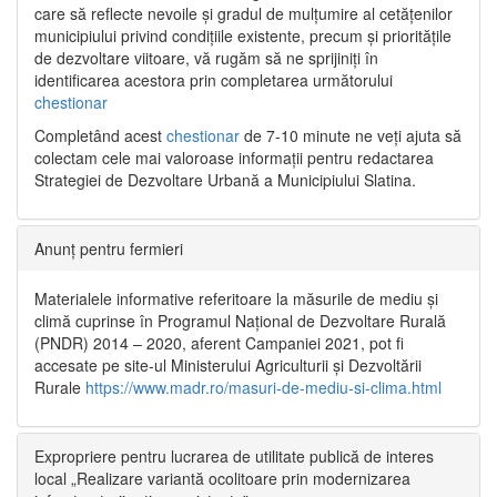
care să reflecte nevoile și gradul de mulțumire al cetățenilor
municipiului privind condițiile existente, precum și prioritățile
de dezvoltare viitoare, vă rugăm să ne sprijiniți în
identificarea acestora prin completarea următorului
chestionar
Completând acest
chestionar
de 7-10 minute ne veți ajuta să
colectam cele mai valoroase informații pentru redactarea
Strategiei de Dezvoltare Urbană a Municipiului Slatina.
Anunț pentru fermieri
Materialele informative referitoare la măsurile de mediu și
climă cuprinse în Programul Național de Dezvoltare Rurală
(PNDR) 2014 – 2020, aferent Campaniei 2021, pot fi
accesate pe site-ul Ministerului Agriculturii și Dezvoltării
Rurale
https://www.madr.ro/masuri-de-mediu-si-clima.html
Expropriere pentru lucrarea de utilitate publică de interes
local „Realizare variantă ocolitoare prin modernizarea