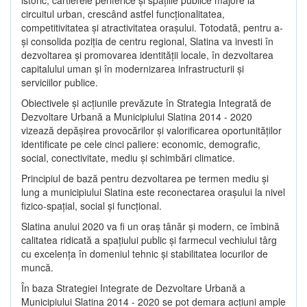
circuitul urban, crescând astfel funcţionalitatea,
competitivitatea şi atractivitatea oraşului. Totodată, pentru a-
şi consolida poziţia de centru regional, Slatina va investi în
dezvoltarea şi promovarea identităţii locale, în dezvoltarea
capitalului uman şi în modernizarea infrastructurii şi
serviciilor publice.
Obiectivele şi acţiunile prevăzute în Strategia Integrată de
Dezvoltare Urbană a Municipiului Slatina 2014 - 2020
vizează depășirea provocărilor şi valorificarea oportunităţilor
identificate pe cele cinci paliere: economic, demografic,
social, conectivitate, mediu şi schimbări climatice.
Principiul de bază pentru dezvoltarea pe termen mediu şi
lung a municipiului Slatina este reconectarea oraşului la nivel
fizico-spaţial, social şi funcţional.
Slatina anului 2020 va fi un oraş tânăr şi modern, ce îmbină
calitatea ridicată a spaţiului public şi farmecul vechiului târg
cu excelenţa în domeniul tehnic şi stabilitatea locurilor de
muncă.
În baza Strategiei Integrate de Dezvoltare Urbană a
Municipiului Slatina 2014 - 2020 se pot demara acţiuni ample