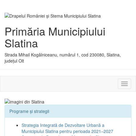
Primăria Municipiului
Slatina
Strada Mihail Kogălniceanu, numărul 1, cod 230080, Slatina,
județul Olt
Activ
sau
dezac
meniu
Programe și strategii
Strategia Integrată de Dezvoltare Urbană a
Municipiului Slatina pentru perioada 2021–2027