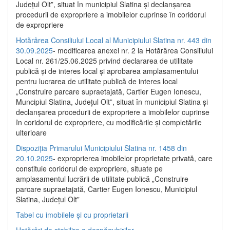
Județul Olt”, situat în municipiul Slatina și declanșarea
procedurii de expropriere a imobilelor cuprinse în coridorul
de expropriere
Hotărârea Consiliului Local al Municipiului Slatina nr. 443 din
30.09.2025
- modificarea anexei nr. 2 la Hotărârea Consiliului
Local nr. 261/25.06.2025 privind declararea de utilitate
publică şi de interes local şi aprobarea amplasamentului
pentru lucrarea de utilitate publică de interes local
„Construire parcare supraetajată, Cartier Eugen Ionescu,
Muncipiul Slatina, Judeţul Olt”, situat în municipiul Slatina şi
declanşarea procedurii de expropriere a imobilelor cuprinse
în coridorul de expropriere, cu modificările şi completările
ulterioare
Dispoziția Primarului Municipiului Slatina nr. 1458 din
20.10.2025
- exproprierea imobilelor proprietate privată, care
constituie coridorul de expropriere, situate pe
amplasamentul lucrării de utilitate publică „Construire
parcare supraetajată, Cartier Eugen Ionescu, Municipiul
Slatina, Județul Olt”
Tabel cu imobilele și cu proprietarii
Hotărâri de stabilire a despăgubirilor