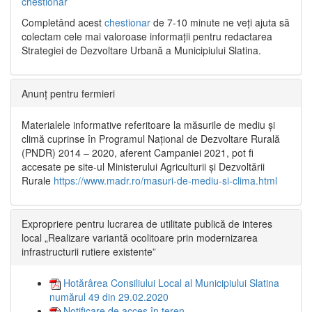
chestionar
Completând acest
chestionar
de 7-10 minute ne veți ajuta să
colectam cele mai valoroase informații pentru redactarea
Strategiei de Dezvoltare Urbană a Municipiului Slatina.
Anunț pentru fermieri
Materialele informative referitoare la măsurile de mediu și
climă cuprinse în Programul Național de Dezvoltare Rurală
(PNDR) 2014 – 2020, aferent Campaniei 2021, pot fi
accesate pe site-ul Ministerului Agriculturii și Dezvoltării
Rurale
https://www.madr.ro/masuri-de-mediu-si-clima.html
Expropriere pentru lucrarea de utilitate publică de interes
local „Realizare variantă ocolitoare prin modernizarea
infrastructurii rutiere existente”
Hotărârea Consiliului Local al Municipiului Slatina
numărul 49 din 29.02.2020
Notificare de acces în teren