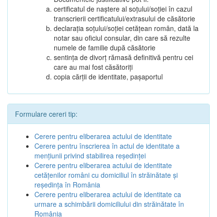
certificatul de naștere al soțului/soției în cazul
transcrierii certificatului/extrasului de căsătorie
declarația soțului/soției cetățean român, dată la
notar sau oficiul consular, din care să rezulte
numele de familie după căsătorie
sentința de divorț rămasă definitivă pentru cei
care au mai fost căsătoriți
copia cărții de identitate, pașaportul
Formulare cereri tip:
Cerere pentru eliberarea actului de identitate
Cerere pentru înscrierea în actul de identitate a
menţiunii privind stabilirea reşedinţei
Cerere pentru eliberarea actului de identitate
cetăţenilor români cu domiciliul în străinătate şi
reşedinţa în România
Cerere pentru eliberarea actului de identitate ca
urmare a schimbării domiciliului din străinătate în
România