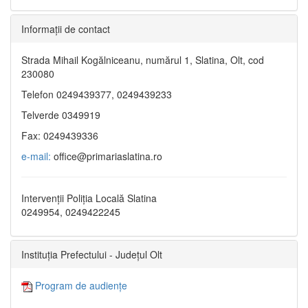
Informaţii de contact
Strada Mihail Kogălniceanu, numărul 1, Slatina, Olt, cod
230080
Telefon 0249439377, 0249439233
Telverde 0349919
Fax: 0249439336
e-mail:
office@primariaslatina.ro
Intervenții Poliția Locală Slatina
0249954, 0249422245
Instituția Prefectului - Județul Olt
Program de audiențe