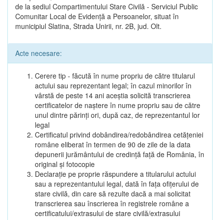
de la sediul Compartimentului Stare Civilă - Serviciul Public
Comunitar Local de Evidență a Persoanelor, situat în
municipiul Slatina, Strada Unirii, nr. 2B, jud. Olt.
Acte necesare:
Cerere tip - făcută în nume propriu de către titularul
actului sau reprezentant legal; în cazul minorilor în
vârstă de peste 14 ani aceștia solicită transcrierea
certificatelor de naștere în nume propriu sau de către
unul dintre părinți ori, după caz, de reprezentantul lor
legal
Certificatul privind dobândirea/redobândirea cetățeniei
române eliberat în termen de 90 de zile de la data
depunerii jurământului de credință față de România, în
original și fotocopie
Declarație pe proprie răspundere a titularului actului
sau a reprezentantului legal, dată în fața ofițerului de
stare civilă, din care să rezulte dacă a mai solicitat
transcrierea sau înscrierea în registrele române a
certificatului/extrasului de stare civilă/extrasului