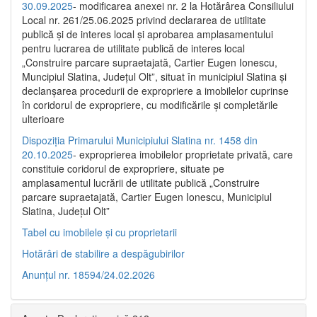
30.09.2025
- modificarea anexei nr. 2 la Hotărârea Consiliului
Local nr. 261/25.06.2025 privind declararea de utilitate
publică şi de interes local şi aprobarea amplasamentului
pentru lucrarea de utilitate publică de interes local
„Construire parcare supraetajată, Cartier Eugen Ionescu,
Muncipiul Slatina, Judeţul Olt”, situat în municipiul Slatina şi
declanşarea procedurii de expropriere a imobilelor cuprinse
în coridorul de expropriere, cu modificările şi completările
ulterioare
Dispoziția Primarului Municipiului Slatina nr. 1458 din
20.10.2025
- exproprierea imobilelor proprietate privată, care
constituie coridorul de expropriere, situate pe
amplasamentul lucrării de utilitate publică „Construire
parcare supraetajată, Cartier Eugen Ionescu, Municipiul
Slatina, Județul Olt”
Tabel cu imobilele și cu proprietarii
Hotărâri de stabilire a despăgubirilor
Anunțul nr. 18594/24.02.2026