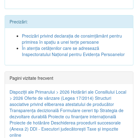
Precizări:
Precizări privind declaraţia de consimţământ pentru
primirea în spaţiu a unei terţe persoane
În atenţia cetăţenilor care se adresează
Inspectoratului Naţional pentru Evidenţa Persoanelor
Pagini vizitate frecvent
Dispoziţii ale Primarului > 2026
Hotărâri ale Consiliului Local
> 2026
Oferte de vânzare (Legea 17/2014)
Structuri
asociative privind eliberarea atestatului de producător
Transparenţa decizională
Formulare cereri tip
Strategia de
dezvoltare durabilă
Proiecte cu finanţare internaţională
Proiecte de hotărâre
Deschiderea procedurii succesorale
(Anexa 2)
DDI - Executori judecătorești
Taxe şi impozite
online