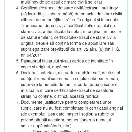
multilingv de pe actul de stare civilă solicitat
Certificatul/extrasul de stare civilă/extrasul multilingv
(să includă și limba română) de pe actul de stare civilă
eliberat de autoritățile străine, în original și fotocopie.
Traducerea, după caz, a certificatului/extrasului de
stare civilă, autentificată la notar, în original, în funcție
de statul emitent, certificatul/extrasul de stare civilă
original trebuie să conțină forma de apostilare sau
supralegalizare prevăzută de art. 72 alin. (6) din H.G.
nr. 64/2011
Pașaportul titularului și/sau cartea de identitate în
copie și original, după caz
Declarații notariale, din partea ambilor soți, dacă sunt
cetățeni români sau numai a soțului cetățean român,
cu privire la numele de familie purtat după căsătorie,
în situația în care certificatul/extrasul de căsătorie
străin nu conține, distinct, această rubrică
Documente justificative pentru completarea unor
rubrici care nu au fost completate în certificatul original
(de exemplu: lipsa datei nașterii soților, a rubricilor
privind părinții acestora, nemenționarea numelui
soților după căsătorie, etc.)
Documentele justificative pot fi: