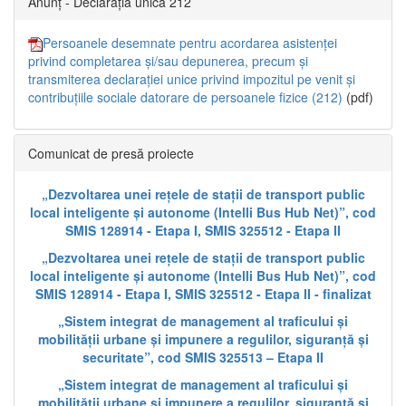
Anunț - Declarația unică 212
Persoanele desemnate pentru acordarea asistenței
privind completarea și/sau depunerea, precum și
transmiterea declarației unice privind impozitul pe venit și
contribuțiile sociale datorare de persoanele fizice (212)
(pdf)
Comunicat de presă proiecte
„Dezvoltarea unei rețele de stații de transport public
local inteligente și autonome (Intelli Bus Hub Net)”, cod
SMIS 128914 - Etapa I, SMIS 325512 - Etapa II
„Dezvoltarea unei rețele de stații de transport public
local inteligente și autonome (Intelli Bus Hub Net)”, cod
SMIS 128914 - Etapa I, SMIS 325512 - Etapa II - finalizat
„Sistem integrat de management al traficului și
mobilității urbane și impunere a regulilor, siguranță și
securitate”, cod SMIS 325513 – Etapa II
„Sistem integrat de management al traficului și
mobilității urbane și impunere a regulilor, siguranță și