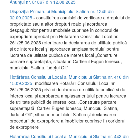
Anunțul nr. 81867 din 12.08.2025
Dispoziția Primarului Municipiului Slatina nr. 1245 din
02.09.2025
- constituirea comisiei de verificare a dreptului de
proprietate sau a altor drepturi reale și acordarea
despăgubirilor pentru imobilele cuprinse în coridorul de
expropriere aprobat prin Hotărârea Consiliului Local nr.
261/25.06.2025 referitoare la declararea de utilitate publică
și de interes local și aprobarea amplasamentului pentru
lucrarea de utilitate publică de interes local „Construire
parcare supraetajată, situată în Cartierul Eugen Ionescu,
municipiul Slatina, județul Olt”
Hotărârea Consiliului Local al Municipiului Slatina nr. 416 din
15.09.2025
- modificarea Hotărârii Consiliului Local nr.
261/25.06.2025 privind declararea de utilitate publică și de
interes local și aprobarea amplasamentului pentru lucrarea
de utilitate publică de interes local „Construire parcare
supraetajată, Cartier Eugen Ionescu, Muncipiul Slatina,
Județul Olt”, situat în municipiul Slatina și declanșarea
procedurii de expropriere a imobilelor cuprinse în coridorul
de expropriere
Hotărârea Consiliului Local al Municipiului Slatina nr. 443 din