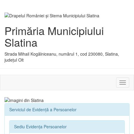
Primăria Municipiului
Slatina
Strada Mihail Kogălniceanu, numărul 1, cod 230080, Slatina,
județul Olt
Activ
sau
dezac
meniu
Serviciul de Evidenţă a Persoanelor
Sediu Evidența Persoanelor