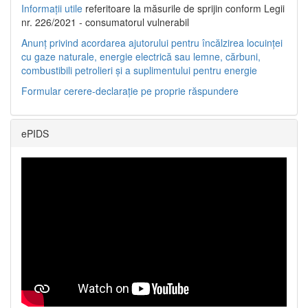
Informații utile
referitoare la măsurile de sprijin conform Legii
nr. 226/2021 - consumatorul vulnerabil
Anunț privind acordarea ajutorului pentru încălzirea locuinței
cu gaze naturale, energie electrică sau lemne, cărbuni,
combustibili petrolieri și a suplimentului pentru energie
Formular cerere-declarație pe proprie răspundere
ePIDS