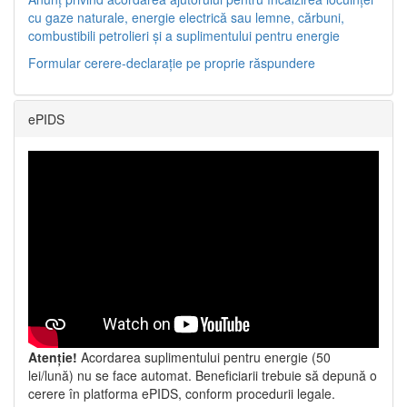
cu gaze naturale, energie electrică sau lemne, cărbuni,
combustibili petrolieri și a suplimentului pentru energie
Formular cerere-declarație pe proprie răspundere
ePIDS
Atenție!
Acordarea suplimentului pentru energie (50
lei/lună) nu se face automat. Beneficiarii trebuie să depună o
cerere în platforma ePIDS, conform procedurii legale.