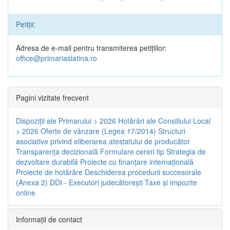
Petiții:
Adresa de e-mail pentru transmiterea petițiilor:
office@primariaslatina.ro
Pagini vizitate frecvent
Dispoziţii ale Primarului > 2026
Hotărâri ale Consiliului Local
> 2026
Oferte de vânzare (Legea 17/2014)
Structuri
asociative privind eliberarea atestatului de producător
Transparenţa decizională
Formulare cereri tip
Strategia de
dezvoltare durabilă
Proiecte cu finanţare internaţională
Proiecte de hotărâre
Deschiderea procedurii succesorale
(Anexa 2)
DDI - Executori judecătorești
Taxe şi impozite
online
Informaţii de contact