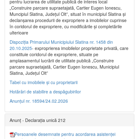
pentru lucrarea de utilitate publică de interes local
„Construire parcare supraetajată, Cartier Eugen Ionescu,
Muncipiul Slatina, Judeţul Olt”, situat în municipiul Slatina şi
declanşarea procedurii de expropriere a imobilelor cuprinse
în coridorul de expropriere, cu modificările şi completările
ulterioare
Dispoziția Primarului Municipiului Slatina nr. 1458 din
20.10.2025
- exproprierea imobilelor proprietate privată, care
constituie coridorul de expropriere, situate pe
amplasamentul lucrării de utilitate publică „Construire
parcare supraetajată, Cartier Eugen Ionescu, Municipiul
Slatina, Județul Olt”
Tabel cu imobilele și cu proprietarii
Hotărâri de stabilire a despăgubirilor
Anunțul nr. 18594/24.02.2026
Anunț - Declarația unică 212
Persoanele desemnate pentru acordarea asistenței