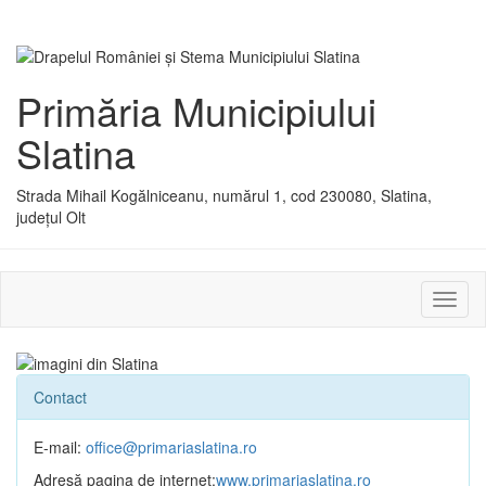
Primăria Municipiului
Slatina
Strada Mihail Kogălniceanu, numărul 1, cod 230080, Slatina,
județul Olt
Activ
sau
dezac
meniu
Contact
E-mail:
office@primariaslatina.ro
Adresă pagina de internet:
www.primariaslatina.ro