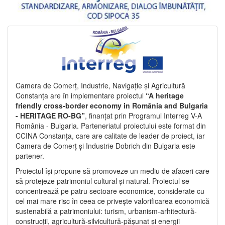
Camera de Comerț, Industrie, Navigație și Agricultură
Constanța are în implementare proiectul
“A heritage
friendly cross-border economy in România and Bulgaria
- HERITAGE RO-BG”
, finanțat prin Programul Interreg V-A
România - Bulgaria. Parteneriatul proiectului este format din
CCINA Constanța, care are calitate de leader de proiect, iar
Camera de Comerț și Industrie Dobrich din Bulgaria este
partener.
Proiectul își propune să promoveze un mediu de afaceri care
să protejeze patrimoniul cultural și natural. Proiectul se
concentrează pe patru sectoare economice, considerate cu
cel mai mare risc în ceea ce privește valorificarea economică
sustenabilă a patrimoniului: turism, urbanism-arhitectură-
construcții, agricultură-silvicultură-pășunat și energii