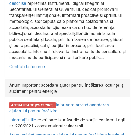
deschise
reprezintă instrumentul digital integrat al
Secretariatului General al Guvernului, dedicat promovării
transparenței instituționale, informării proactive și sprijinului
metodologic. Concepută ca o platformă colaborativă și
accesibilă, aceasta funcționează ca un hub de referință
bidirecțional, destinat atât specialiștilor din administrația
publică centrală și locală, prin furnizarea de resurse, ghiduri
și bune practici, cât și părților interesate, prin facilitarea
accesului la informații relevante, instrumente de consultare și
mecanisme de participare și monitorizare publică.
Centrul de resurse
Anunț important acordare ajutor pentru încălzirea locuinței și
supliment pentru energie
Informare privind acordarea
ACTUALIZARE (23.12.2025)
ajutorului pentru încălzire
Informații utile
referitoare la măsurile de sprijin conform Legii
nr. 226/2021 - consumatorul vulnerabil
Anunț privind acordarea ajutorului pentru încălzirea locuinței