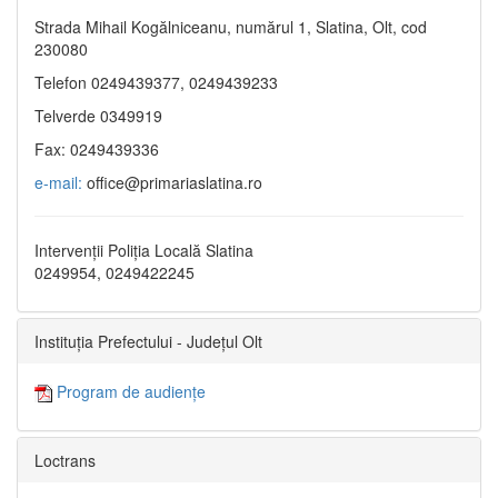
Strada Mihail Kogălniceanu, numărul 1, Slatina, Olt, cod
230080
Telefon 0249439377, 0249439233
Telverde 0349919
Fax: 0249439336
e-mail:
office@primariaslatina.ro
Intervenții Poliția Locală Slatina
0249954, 0249422245
Instituția Prefectului - Județul Olt
Program de audiențe
Loctrans