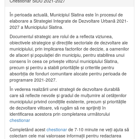
Chestionar SIDU 2021-2027
În perioada actuală, Municipiul Slatina este în procesul de
elaborare a Strategiei Integrate de Dezvoltare Urbană 2021‐
2027 a Municipiului Slatina.
Documentul strategic are rolul de a reflecta viziunea,
obiectivele strategice și direcțiile sectoriale de dezvoltare ale
municipiului, prin implicarea factorilor de decizie, a oamenilor
de afaceri și populației din municipiu, pentru stabilirea unui
consens în ceea ce privește viitorul municipiului Slatina,
precum și pentru a stabili prioritățile și criteriile pentru
absorbția de fonduri comunitare alocate pentru perioada de
programare 2021-2027.
În vederea realizării unei strategii de dezvoltare durabilă
care să reflecte nevoile și gradul de mulțumire al cetățenilor
municipiului privind condițiile existente, precum și prioritățile
de dezvoltare viitoare, vă rugăm să ne sprijiniți în
identificarea acestora prin completarea următorului
chestionar
Completând acest
chestionar
de 7-10 minute ne veți ajuta să
colectam cele mai valoroase informații pentru redactarea