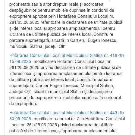
proprietate sau a altor drepturi reale și acordarea
despăgubirilor pentru imobilele cuprinse în coridorul de
expropriere aprobat prin Hotărârea Consiliului Local nr.
261/25.06.2025 referitoare la declararea de utilitate publică
și de interes local și aprobarea amplasamentului pentru
lucrarea de utilitate publică de interes local „Construire
parcare supraetajată, situată în Cartierul Eugen Ionescu,
municipiul Slatina, județul Olt”
Hotărârea Consiliului Local al Municipiului Slatina nr. 416 din
15.09.2025
- modificarea Hotărârii Consiliului Local nr.
261/25.06.2025 privind declararea de utilitate publică și de
interes local și aprobarea amplasamentului pentru lucrarea
de utilitate publică de interes local „Construire parcare
supraetajată, Cartier Eugen Ionescu, Muncipiul Slatina,
Județul Olt”, situat în municipiul Slatina și declanșarea
procedurii de expropriere a imobilelor cuprinse în coridorul
de expropriere
Hotărârea Consiliului Local al Municipiului Slatina nr. 443 din
30.09.2025
- modificarea anexei nr. 2 la Hotărârea Consiliului
Local nr. 261/25.06.2025 privind declararea de utilitate
publică şi de interes local şi aprobarea amplasamentului