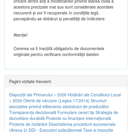
oricare dintre soți a modificărilor privind starea civilă a
acestora precizate mai sus sunt considerate acordate
necuvenit și vor fi recuperate în condițiile legii,
percepându-se dobânzi și penalități de întârziere.
Atenţie!
Cererea va fi însoțită obligatoriu de documentele
originale pentru verificare conformității datelor.
Pagini vizitate frecvent
Dispoziţii ale Primarului > 2026
Hotărâri ale Consiliului Local
> 2026
Oferte de vânzare (Legea 17/2014)
Structuri
asociative privind eliberarea atestatului de producător
Transparenţa decizională
Formulare cereri tip
Strategia de
dezvoltare durabilă
Proiecte cu finanţare internaţională
Proiecte de hotărâre
Deschiderea procedurii succesorale
(Anexa 2)
DDI - Executori judecătorești
Taxe şi impozite