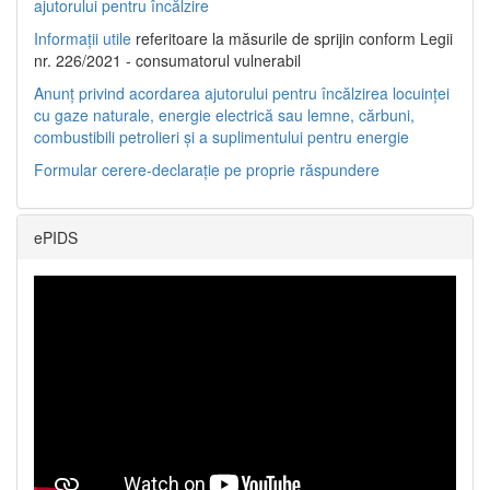
ajutorului pentru încălzire
Informații utile
referitoare la măsurile de sprijin conform Legii
nr. 226/2021 - consumatorul vulnerabil
Anunț privind acordarea ajutorului pentru încălzirea locuinței
cu gaze naturale, energie electrică sau lemne, cărbuni,
combustibili petrolieri și a suplimentului pentru energie
Formular cerere-declarație pe proprie răspundere
ePIDS