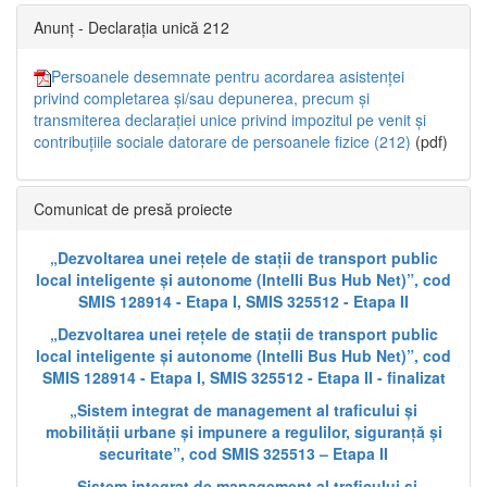
Anunț - Declarația unică 212
Persoanele desemnate pentru acordarea asistenței
privind completarea și/sau depunerea, precum și
transmiterea declarației unice privind impozitul pe venit și
contribuțiile sociale datorare de persoanele fizice (212)
(pdf)
Comunicat de presă proiecte
„Dezvoltarea unei rețele de stații de transport public
local inteligente și autonome (Intelli Bus Hub Net)”, cod
SMIS 128914 - Etapa I, SMIS 325512 - Etapa II
„Dezvoltarea unei rețele de stații de transport public
local inteligente și autonome (Intelli Bus Hub Net)”, cod
SMIS 128914 - Etapa I, SMIS 325512 - Etapa II - finalizat
„Sistem integrat de management al traficului și
mobilității urbane și impunere a regulilor, siguranță și
securitate”, cod SMIS 325513 – Etapa II
„Sistem integrat de management al traficului și