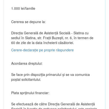
1.000 lei/familie
Cererea se depune la:
Direcția Generală de Asistenţă Socială - Slatina cu
sediul în Slatina, str. Fraţii Buzeşti, nr. 6, în termen de
60 de zile de la data încheierii căsătoriei.
Cerere-declarație pe proprie răspundere
Acordarea dreptului:
Se face prin dispoziția primarului și se va comunica
poștal solicitantului.
Plata sprijinului financiar:
Se efectuează de către Direcția Generală de Asistență
Socială în funcție de opțiunea solicitantului, prin casierie