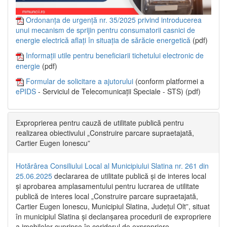
Ordonanța de urgență nr. 35/2025 privind introducerea
unui mecanism de sprijin pentru consumatorii casnici de
energie electrică aflați în situația de sărăcie energetică
(pdf)
Informații utile pentru beneficiarii tichetului electronic de
energie
(pdf)
Formular de solicitare a ajutorului
(conform platformei a
ePIDS
- Serviciul de Telecomunicații Speciale - STS) (pdf)
Exproprierea pentru cauză de utilitate publică pentru
realizarea obiectivului „Construire parcare supraetajată,
Cartier Eugen Ionescu”
Hotărârea Consiliului Local al Municipiului Slatina nr. 261 din
25.06.2025
declararea de utilitate publică și de interes local
și aprobarea amplasamentului pentru lucrarea de utilitate
publică de interes local „Construire parcare supraetajată,
Cartier Eugen Ionescu, Municipiul Slatina, Județul Olt”, situat
în municipiul Slatina și declanșarea procedurii de expropriere
a imobilelor cuprinse în coridorul de expropriere