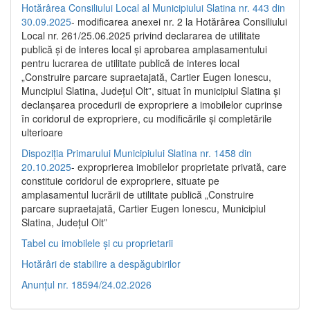
Hotărârea Consiliului Local al Municipiului Slatina nr. 443 din
30.09.2025
- modificarea anexei nr. 2 la Hotărârea Consiliului
Local nr. 261/25.06.2025 privind declararea de utilitate
publică şi de interes local şi aprobarea amplasamentului
pentru lucrarea de utilitate publică de interes local
„Construire parcare supraetajată, Cartier Eugen Ionescu,
Muncipiul Slatina, Judeţul Olt”, situat în municipiul Slatina şi
declanşarea procedurii de expropriere a imobilelor cuprinse
în coridorul de expropriere, cu modificările şi completările
ulterioare
Dispoziția Primarului Municipiului Slatina nr. 1458 din
20.10.2025
- exproprierea imobilelor proprietate privată, care
constituie coridorul de expropriere, situate pe
amplasamentul lucrării de utilitate publică „Construire
parcare supraetajată, Cartier Eugen Ionescu, Municipiul
Slatina, Județul Olt”
Tabel cu imobilele și cu proprietarii
Hotărâri de stabilire a despăgubirilor
Anunțul nr. 18594/24.02.2026