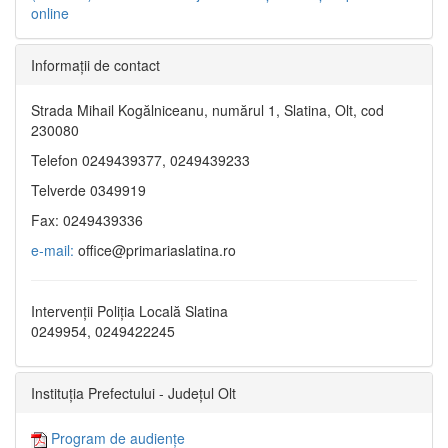
online
Informaţii de contact
Strada Mihail Kogălniceanu, numărul 1, Slatina, Olt, cod
230080
Telefon 0249439377, 0249439233
Telverde 0349919
Fax: 0249439336
e-mail:
office@primariaslatina.ro
Intervenții Poliția Locală Slatina
0249954, 0249422245
Instituția Prefectului - Județul Olt
Program de audiențe