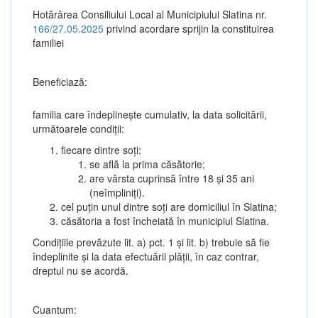
Hotărârea Consiliului Local al Municipiului Slatina nr.
166/27.05.2025
privind acordare sprijin la constituirea
familiei
Beneficiază:
familia care îndeplinește cumulativ, la data solicitării,
următoarele condiții:
fiecare dintre soți:
se află la prima căsătorie;
are vârsta cuprinsă între 18 și 35 ani
(neîmpliniți).
cel puțin unul dintre soți are domiciliul în Slatina;
căsătoria a fost încheiată în municipiul Slatina.
Condițiile prevăzute lit. a) pct. 1 și lit. b) trebuie să fie
îndeplinite și la data efectuării plății, în caz contrar,
dreptul nu se acordă.
Cuantum: