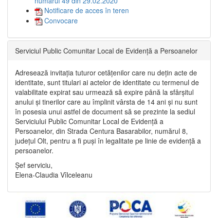
numărul 49 din 29.02.2020
Notificare de acces în teren
Convocare
Serviciul Public Comunitar Local de Evidență a Persoanelor
Adresează invitația tuturor cetățenilor care nu dețin acte de
identitate, sunt titulari ai actelor de identitate cu termenul de
valabilitate expirat sau urmează să expire până la sfârșitul
anului și tinerilor care au împlinit vârsta de 14 ani și nu sunt
în posesia unui astfel de document să se prezinte la sediul
Serviciului Public Comunitar Local de Evidență a
Persoanelor, din Strada Centura Basarabilor, numărul 8,
județul Olt, pentru a fi puși în legalitate pe linie de evidență a
persoanelor.
Șef serviciu,
Elena-Claudia Vîlceleanu