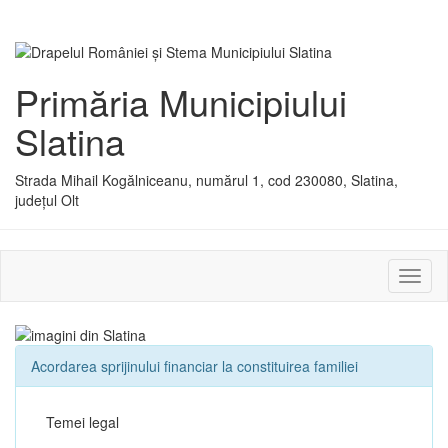
Primăria Municipiului
Slatina
Strada Mihail Kogălniceanu, numărul 1, cod 230080, Slatina,
județul Olt
Activ
sau
dezac
meniu
Acordarea sprijinului financiar la constituirea familiei
Temei legal