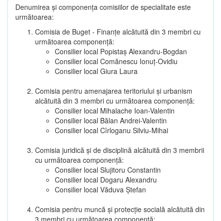
Denumirea şi componenţa comisiilor de specialitate este
următoarea:
Comisia de Buget - Finanţe alcătuită din 3 membri cu
următoarea componenţă:
Consilier local Popistaș Alexandru-Bogdan
Consilier local Comănescu Ionuț-Ovidiu
Consilier local Giura Laura
Comisia pentru amenajarea teritoriului şi urbanism
alcătuită din 3 membri cu următoarea componenţă:
Consilier local Mihalache Ioan-Valentin
Consilier local Bălan Andrei-Valentin
Consilier local Cîrloganu Silviu-Mihai
Comisia juridică şi de disciplină alcătuită din 3 membrii
cu următoarea componenţă:
Consilier local Slujitoru Constantin
Consilier local Dogaru Alexandru
Consilier local Văduva Ștefan
Comisia pentru muncă şi protecţie socială alcătuită din
3 membri cu următoarea componenţă: