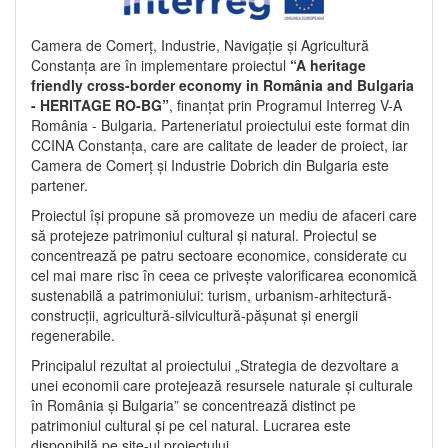
Camera de Comerț, Industrie, Navigație și Agricultură
Constanța are în implementare proiectul
“A heritage
friendly cross-border economy in România and Bulgaria
- HERITAGE RO-BG”
, finanțat prin Programul Interreg V-A
România - Bulgaria. Parteneriatul proiectului este format din
CCINA Constanța, care are calitate de leader de proiect, iar
Camera de Comerț și Industrie Dobrich din Bulgaria este
partener.
Proiectul își propune să promoveze un mediu de afaceri care
să protejeze patrimoniul cultural și natural. Proiectul se
concentrează pe patru sectoare economice, considerate cu
cel mai mare risc în ceea ce privește valorificarea economică
sustenabilă a patrimoniului: turism, urbanism-arhitectură-
construcții, agricultură-silvicultură-pășunat și energii
regenerabile.
Principalul rezultat al proiectului „Strategia de dezvoltare a
unei economii care protejează resursele naturale și culturale
în România și Bulgaria” se concentrează distinct pe
patrimoniul cultural și pe cel natural. Lucrarea este
disponibilă pe site-ul proiectului