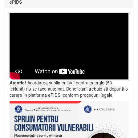
ePIDS
Atenție!
Acordarea suplimentului pentru energie (50
lei/lună) nu se face automat. Beneficiarii trebuie să depună o
cerere în platforma ePIDS, conform procedurii legale.