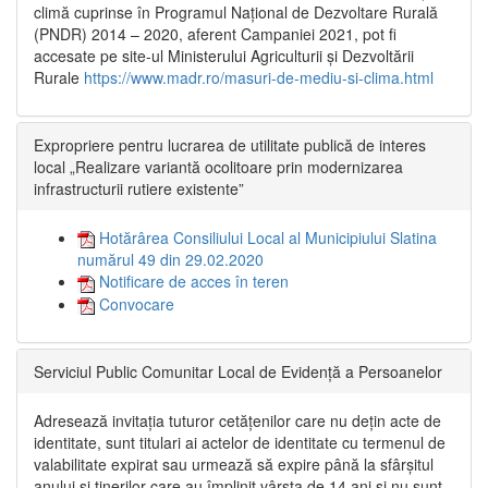
climă cuprinse în Programul Național de Dezvoltare Rurală
(PNDR) 2014 – 2020, aferent Campaniei 2021, pot fi
accesate pe site-ul Ministerului Agriculturii și Dezvoltării
Rurale
https://www.madr.ro/masuri-de-mediu-si-clima.html
Expropriere pentru lucrarea de utilitate publică de interes
local „Realizare variantă ocolitoare prin modernizarea
infrastructurii rutiere existente”
Hotărârea Consiliului Local al Municipiului Slatina
numărul 49 din 29.02.2020
Notificare de acces în teren
Convocare
Serviciul Public Comunitar Local de Evidență a Persoanelor
Adresează invitația tuturor cetățenilor care nu dețin acte de
identitate, sunt titulari ai actelor de identitate cu termenul de
valabilitate expirat sau urmează să expire până la sfârșitul
anului și tinerilor care au împlinit vârsta de 14 ani și nu sunt