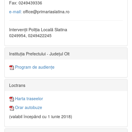
Fax: 0249439336
e-mail:
office@primariaslatina.ro
Intervenții Poliția Locală Slatina
0249954, 0249422245
Instituția Prefectului - Județul Olt
Program de audiențe
Loctrans
Harta traseelor
Orar autobuze
(valabil începând cu 1 iunie 2018)