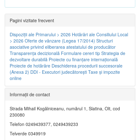
Pagini vizitate frecvent
Dispoziţii ale Primarului > 2026
Hotărâri ale Consiliului Local
> 2026
Oferte de vânzare (Legea 17/2014)
Structuri
asociative privind eliberarea atestatului de producător
Transparenţa decizională
Formulare cereri tip
Strategia de
dezvoltare durabilă
Proiecte cu finanţare internaţională
Proiecte de hotărâre
Deschiderea procedurii succesorale
(Anexa 2)
DDI - Executori judecătorești
Taxe şi impozite
online
Informaţii de contact
Strada Mihail Kogălniceanu, numărul 1, Slatina, Olt, cod
230080
Telefon 0249439377, 0249439233
Telverde 0349919