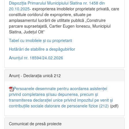
Dispoziția Primarului Municipiului Slatina nr. 1458 din
20.10.2025
- exproprierea imobilelor proprietate privată, care
constituie coridorul de expropriere, situate pe
amplasamentul lucrării de utilitate publică „Construire
parcare supraetajată, Cartier Eugen Ionescu, Municipiul
Slatina, Județul Olt”
Tabel cu imobilele și cu proprietarii
Hotărâri de stabilire a despăgubirilor
Anunțul nr. 18594/24.02.2026
Anunț - Declarația unică 212
Persoanele desemnate pentru acordarea asistenței
privind completarea și/sau depunerea, precum și
transmiterea declarației unice privind impozitul pe venit și
contribuțiile sociale datorare de persoanele fizice (212)
(pdf)
Comunicat de presă proiecte