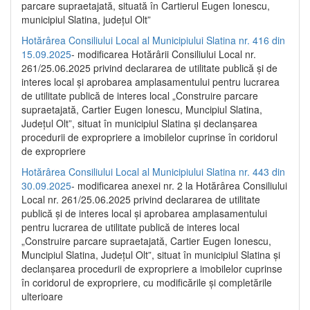
parcare supraetajată, situată în Cartierul Eugen Ionescu,
municipiul Slatina, județul Olt”
Hotărârea Consiliului Local al Municipiului Slatina nr. 416 din
15.09.2025
- modificarea Hotărârii Consiliului Local nr.
261/25.06.2025 privind declararea de utilitate publică și de
interes local și aprobarea amplasamentului pentru lucrarea
de utilitate publică de interes local „Construire parcare
supraetajată, Cartier Eugen Ionescu, Muncipiul Slatina,
Județul Olt”, situat în municipiul Slatina și declanșarea
procedurii de expropriere a imobilelor cuprinse în coridorul
de expropriere
Hotărârea Consiliului Local al Municipiului Slatina nr. 443 din
30.09.2025
- modificarea anexei nr. 2 la Hotărârea Consiliului
Local nr. 261/25.06.2025 privind declararea de utilitate
publică şi de interes local şi aprobarea amplasamentului
pentru lucrarea de utilitate publică de interes local
„Construire parcare supraetajată, Cartier Eugen Ionescu,
Muncipiul Slatina, Judeţul Olt”, situat în municipiul Slatina şi
declanşarea procedurii de expropriere a imobilelor cuprinse
în coridorul de expropriere, cu modificările şi completările
ulterioare