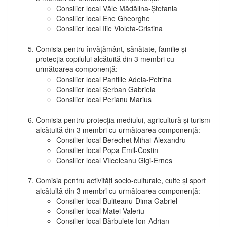
Consilier local Văle Mădălina-Ștefania
Consilier local Ene Gheorghe
Consilier local Ilie Violeta-Cristina
Comisia pentru învăţământ, sănătate, familie şi
protecţia copilului alcătuită din 3 membri cu
următoarea componenţă:
Consilier local Pantilie Adela-Petrina
Consilier local Șerban Gabriela
Consilier local Perianu Marius
Comisia pentru protecţia mediului, agricultură şi turism
alcătuită din 3 membri cu următoarea componenţă:
Consilier local Berechet Mihai-Alexandru
Consilier local Popa Emil-Costin
Consilier local Vîlceleanu Gigi-Ernes
Comisia pentru activităţi socio-culturale, culte şi sport
alcătuită din 3 membri cu următoarea componenţă:
Consilier local Buliteanu-Dima Gabriel
Consilier local Matei Valeriu
Consilier local Bărbulete Ion-Adrian