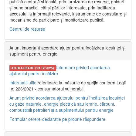
publică centrală și locală, prin furnizarea de resurse, ghiduri
și bune practici, cât și părților interesate, prin facilitarea
accesului la informații relevante, instrumente de consultare și
mecanisme de participare și monitorizare publică.
Centrul de resurse
Anunț important acordare ajutor pentru încălzirea locuinței și
supliment pentru energie
Informare privind acordarea
ACTUALIZARE (23.12.2025)
ajutorului pentru încălzire
Informații utile
referitoare la măsurile de sprijin conform Legii
nr. 226/2021 - consumatorul vulnerabil
Anunț privind acordarea ajutorului pentru încălzirea locuinței
cu gaze naturale, energie electrică sau lemne, cărbuni,
combustibili petrolieri și a suplimentului pentru energie
Formular cerere-declarație pe proprie răspundere