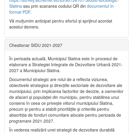
https://survey.alchemer.eu/s3/90726107/Studiu-sociologic-
Slatina
sau prin scanarea codului QR din
documentul în
format PDF
.
Vă mulţumim anticipat pentru efortul şi sprijinul acordat
acestui demers.
Chestionar SIDU 2021-2027
În perioada actuală, Municipiul Slatina este în procesul de
elaborare a Strategiei Integrate de Dezvoltare Urbană 2021‐
2027 a Municipiului Slatina.
Documentul strategic are rolul de a reflecta viziunea,
obiectivele strategice și direcțiile sectoriale de dezvoltare ale
municipiului, prin implicarea factorilor de decizie, a oamenilor
de afaceri și populației din municipiu, pentru stabilirea unui
consens în ceea ce privește viitorul municipiului Slatina,
precum și pentru a stabili prioritățile și criteriile pentru
absorbția de fonduri comunitare alocate pentru perioada de
programare 2021-2027.
În vederea realizării unei strategii de dezvoltare durabilă