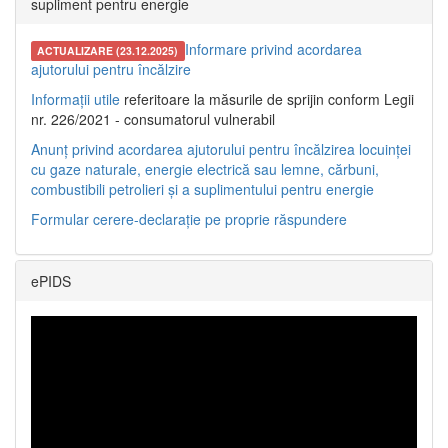
supliment pentru energie
Informare privind acordarea
ACTUALIZARE (23.12.2025)
ajutorului pentru încălzire
Informații utile
referitoare la măsurile de sprijin conform Legii
nr. 226/2021 - consumatorul vulnerabil
Anunț privind acordarea ajutorului pentru încălzirea locuinței
cu gaze naturale, energie electrică sau lemne, cărbuni,
combustibili petrolieri și a suplimentului pentru energie
Formular cerere-declarație pe proprie răspundere
ePIDS