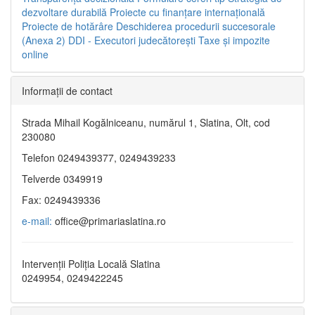
dezvoltare durabilă
Proiecte cu finanţare internaţională
Proiecte de hotărâre
Deschiderea procedurii succesorale
(Anexa 2)
DDI - Executori judecătorești
Taxe şi impozite
online
Informaţii de contact
Strada Mihail Kogălniceanu, numărul 1, Slatina, Olt, cod
230080
Telefon 0249439377, 0249439233
Telverde 0349919
Fax: 0249439336
e-mail:
office@primariaslatina.ro
Intervenții Poliția Locală Slatina
0249954, 0249422245