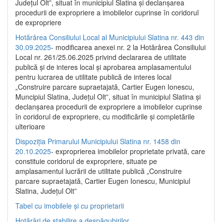
Județul Olt”, situat în municipiul Slatina și declanșarea
procedurii de expropriere a imobilelor cuprinse în coridorul
de expropriere
Hotărârea Consiliului Local al Municipiului Slatina nr. 443 din
30.09.2025
- modificarea anexei nr. 2 la Hotărârea Consiliului
Local nr. 261/25.06.2025 privind declararea de utilitate
publică şi de interes local şi aprobarea amplasamentului
pentru lucrarea de utilitate publică de interes local
„Construire parcare supraetajată, Cartier Eugen Ionescu,
Muncipiul Slatina, Judeţul Olt”, situat în municipiul Slatina şi
declanşarea procedurii de expropriere a imobilelor cuprinse
în coridorul de expropriere, cu modificările şi completările
ulterioare
Dispoziția Primarului Municipiului Slatina nr. 1458 din
20.10.2025
- exproprierea imobilelor proprietate privată, care
constituie coridorul de expropriere, situate pe
amplasamentul lucrării de utilitate publică „Construire
parcare supraetajată, Cartier Eugen Ionescu, Municipiul
Slatina, Județul Olt”
Tabel cu imobilele și cu proprietarii
Hotărâri de stabilire a despăgubirilor