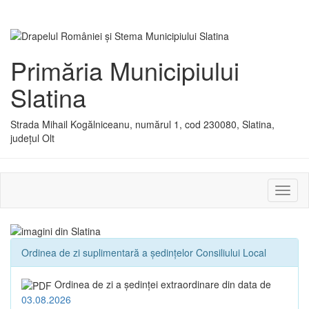
Primăria Municipiului
Slatina
Strada Mihail Kogălniceanu, numărul 1, cod 230080, Slatina,
județul Olt
Activ
sau
dezac
meniu
Ordinea de zi suplimentară a ședințelor Consiliului Local
Ordinea de zi a şedinţei extraordinare din data de
03.08.2026