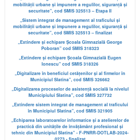
mobilității urbane și impunere a regulilor, siguranță și
securitate”, cod SMIS 325513 – Etapa II
„Sistem integrat de management al traficului și
mobilității urbane și impunere a regulilor, siguranță și
securitate”, cod SMIS 325513 – finalizat
„Extindere și echipare Școala Gimnazială George
Poboran” cod SMIS 318323
„Extindere și echipare Școala Gimnazială Eugen
Ionescu” cod SMIS 318326
„Digitalizare în beneficiul cetățenilor și al firmelor în
Municipiul Slatina”, cod SMIS 326662
„Digitalizarea proceselor de asistență socială la nivelul
Municipiului Slatina”, cod SMIS 327732
„Extindere sistem integrat de management al traficului
în Municipiul Slatina”, cod SMIS 321905
„Echiparea laboratoarelor informatice și a atelierelor de
practică din unitățile de învățământ profesional și
tehnic din Municipiul Slatina” - F-PNRR-DOTLAB-2024-
0273 - finalizat