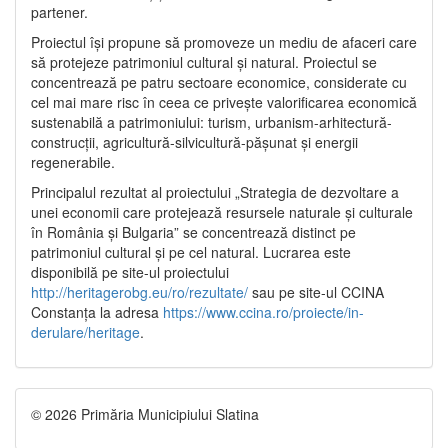
partener.
Proiectul își propune să promoveze un mediu de afaceri care
să protejeze patrimoniul cultural și natural. Proiectul se
concentrează pe patru sectoare economice, considerate cu
cel mai mare risc în ceea ce privește valorificarea economică
sustenabilă a patrimoniului: turism, urbanism-arhitectură-
construcții, agricultură-silvicultură-pășunat și energii
regenerabile.
Principalul rezultat al proiectului „Strategia de dezvoltare a
unei economii care protejează resursele naturale și culturale
în România și Bulgaria” se concentrează distinct pe
patrimoniul cultural și pe cel natural. Lucrarea este
disponibilă pe site-ul proiectului
http://heritagerobg.eu/ro/rezultate/
sau pe site-ul CCINA
Constanța la adresa
https://www.ccina.ro/proiecte/in-
derulare/heritage
.
© 2026 Primăria Municipiului Slatina