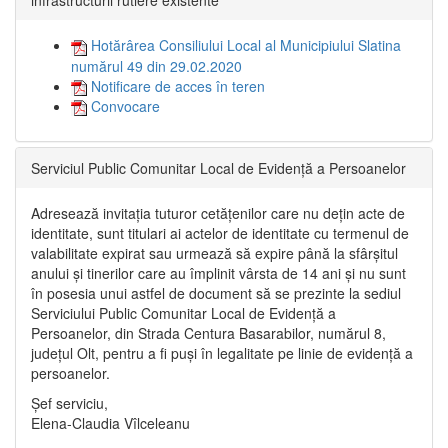
infrastructurii rutiere existente”
Hotărârea Consiliului Local al Municipiului Slatina
numărul 49 din 29.02.2020
Notificare de acces în teren
Convocare
Serviciul Public Comunitar Local de Evidență a Persoanelor
Adresează invitația tuturor cetățenilor care nu dețin acte de
identitate, sunt titulari ai actelor de identitate cu termenul de
valabilitate expirat sau urmează să expire până la sfârșitul
anului și tinerilor care au împlinit vârsta de 14 ani și nu sunt
în posesia unui astfel de document să se prezinte la sediul
Serviciului Public Comunitar Local de Evidență a
Persoanelor, din Strada Centura Basarabilor, numărul 8,
județul Olt, pentru a fi puși în legalitate pe linie de evidență a
persoanelor.
Șef serviciu,
Elena-Claudia Vîlceleanu