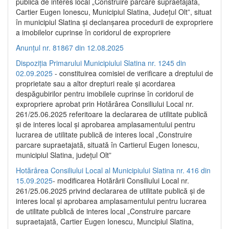
publică de interes local „Construire parcare supraetajată,
Cartier Eugen Ionescu, Municipiul Slatina, Județul Olt”, situat
în municipiul Slatina și declanșarea procedurii de expropriere
a imobilelor cuprinse în coridorul de expropriere
Anunțul nr. 81867 din 12.08.2025
Dispoziția Primarului Municipiului Slatina nr. 1245 din
02.09.2025
- constituirea comisiei de verificare a dreptului de
proprietate sau a altor drepturi reale și acordarea
despăgubirilor pentru imobilele cuprinse în coridorul de
expropriere aprobat prin Hotărârea Consiliului Local nr.
261/25.06.2025 referitoare la declararea de utilitate publică
și de interes local și aprobarea amplasamentului pentru
lucrarea de utilitate publică de interes local „Construire
parcare supraetajată, situată în Cartierul Eugen Ionescu,
municipiul Slatina, județul Olt”
Hotărârea Consiliului Local al Municipiului Slatina nr. 416 din
15.09.2025
- modificarea Hotărârii Consiliului Local nr.
261/25.06.2025 privind declararea de utilitate publică și de
interes local și aprobarea amplasamentului pentru lucrarea
de utilitate publică de interes local „Construire parcare
supraetajată, Cartier Eugen Ionescu, Muncipiul Slatina,