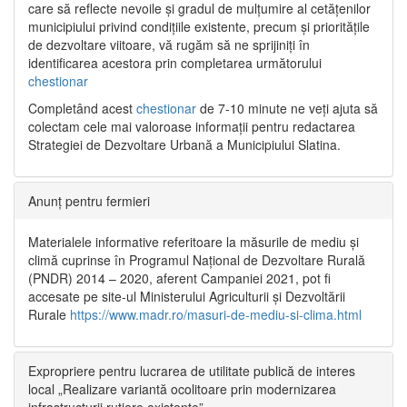
care să reflecte nevoile și gradul de mulțumire al cetățenilor
municipiului privind condițiile existente, precum și prioritățile
de dezvoltare viitoare, vă rugăm să ne sprijiniți în
identificarea acestora prin completarea următorului
chestionar
Completând acest
chestionar
de 7-10 minute ne veți ajuta să
colectam cele mai valoroase informații pentru redactarea
Strategiei de Dezvoltare Urbană a Municipiului Slatina.
Anunț pentru fermieri
Materialele informative referitoare la măsurile de mediu și
climă cuprinse în Programul Național de Dezvoltare Rurală
(PNDR) 2014 – 2020, aferent Campaniei 2021, pot fi
accesate pe site-ul Ministerului Agriculturii și Dezvoltării
Rurale
https://www.madr.ro/masuri-de-mediu-si-clima.html
Expropriere pentru lucrarea de utilitate publică de interes
local „Realizare variantă ocolitoare prin modernizarea