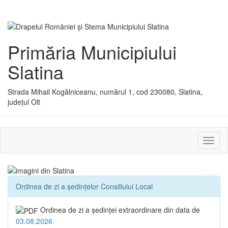
Primăria Municipiului
Slatina
Strada Mihail Kogălniceanu, numărul 1, cod 230080, Slatina,
județul Olt
Activ
sau
dezac
meniu
Ordinea de zi a ședințelor Consiliului Local
Ordinea de zi a şedinţei extraordinare din data de
03.08.2026