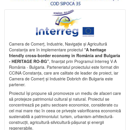
Camera de Comerț, Industrie, Navigație și Agricultură
Constanța are în implementare proiectul
“A heritage
friendly cross-border economy in România and Bulgaria
- HERITAGE RO-BG”
, finanțat prin Programul Interreg V-A
România - Bulgaria. Parteneriatul proiectului este format din
CCINA Constanța, care are calitate de leader de proiect, iar
Camera de Comerț și Industrie Dobrich din Bulgaria este
partener.
Proiectul își propune să promoveze un mediu de afaceri care
să protejeze patrimoniul cultural și natural. Proiectul se
concentrează pe patru sectoare economice, considerate cu
cel mai mare risc în ceea ce privește valorificarea economică
sustenabilă a patrimoniului: turism, urbanism-arhitectură-
construcții, agricultură-silvicultură-pășunat și energii
regenerabile.