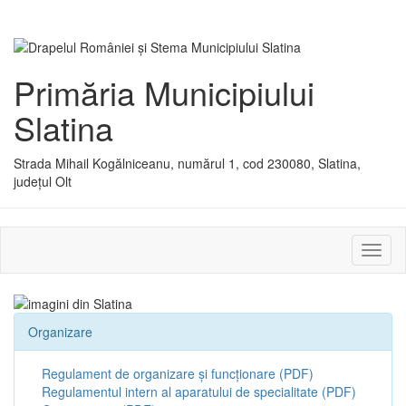
Primăria Municipiului
Slatina
Strada Mihail Kogălniceanu, numărul 1, cod 230080, Slatina,
județul Olt
Activ
sau
dezac
meniu
Organizare
Regulament de organizare și funcționare (PDF)
Regulamentul intern al aparatului de specialitate (PDF)