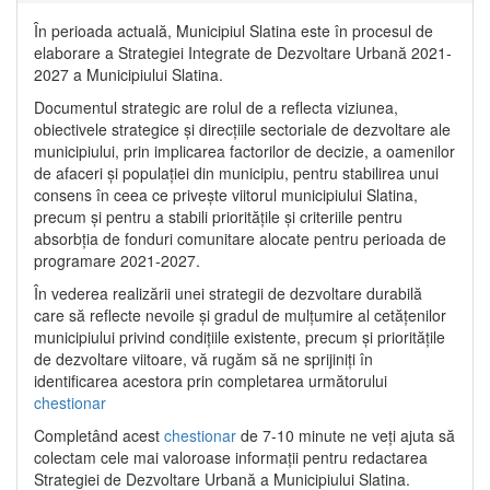
În perioada actuală, Municipiul Slatina este în procesul de
elaborare a Strategiei Integrate de Dezvoltare Urbană 2021‐
2027 a Municipiului Slatina.
Documentul strategic are rolul de a reflecta viziunea,
obiectivele strategice și direcțiile sectoriale de dezvoltare ale
municipiului, prin implicarea factorilor de decizie, a oamenilor
de afaceri și populației din municipiu, pentru stabilirea unui
consens în ceea ce privește viitorul municipiului Slatina,
precum și pentru a stabili prioritățile și criteriile pentru
absorbția de fonduri comunitare alocate pentru perioada de
programare 2021-2027.
În vederea realizării unei strategii de dezvoltare durabilă
care să reflecte nevoile și gradul de mulțumire al cetățenilor
municipiului privind condițiile existente, precum și prioritățile
de dezvoltare viitoare, vă rugăm să ne sprijiniți în
identificarea acestora prin completarea următorului
chestionar
Completând acest
chestionar
de 7-10 minute ne veți ajuta să
colectam cele mai valoroase informații pentru redactarea
Strategiei de Dezvoltare Urbană a Municipiului Slatina.