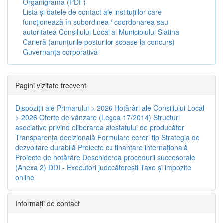
Organigrama (PDF)
Lista și datele de contact ale instituțiilor care
funcționează în subordinea / coordonarea sau
autoritatea Consiliului Local al Municipiului Slatina
Carieră (anunțurile posturilor scoase la concurs)
Guvernanța corporativa
Pagini vizitate frecvent
Dispoziţii ale Primarului > 2026
Hotărâri ale Consiliului Local
> 2026
Oferte de vânzare (Legea 17/2014)
Structuri
asociative privind eliberarea atestatului de producător
Transparenţa decizională
Formulare cereri tip
Strategia de
dezvoltare durabilă
Proiecte cu finanţare internaţională
Proiecte de hotărâre
Deschiderea procedurii succesorale
(Anexa 2)
DDI - Executori judecătorești
Taxe şi impozite
online
Informaţii de contact