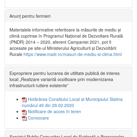
Anunț pentru fermieri
Materialele informative referitoare la măsurile de mediu și
climă cuprinse în Programul Național de Dezvoltare Rurală
(PNDR) 2014 – 2020, aferent Campaniei 2021, pot fi
accesate pe site-ul Ministerului Agriculturii și Dezvoltării
Rurale
https://www.madr.ro/masuri-de-mediu-si-clima.html
Expropriere pentru lucrarea de utilitate publică de interes
local „Realizare variantă ocolitoare prin modernizarea
infrastructurii rutiere existente”
Hotărârea Consiliului Local al Municipiului Slatina
numărul 49 din 29.02.2020
Notificare de acces în teren
Convocare
Serviciul Public Comunitar Local de Evidență a Persoanelor