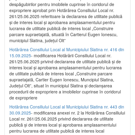
despăgubirilor pentru imobilele cuprinse în coridorul de
expropriere aprobat prin Hotărârea Consiliului Local nr.
261/25.06.2025 referitoare la declararea de utilitate publică
și de interes local și aprobarea amplasamentului pentru
lucrarea de utilitate publică de interes local „Construire
parcare supraetajată, situată în Cartierul Eugen Ionescu,
municipiul Slatina, județul Olt”
Hotărârea Consiliului Local al Municipiului Slatina nr. 416 din
15.09.2025
- modificarea Hotărârii Consiliului Local nr.
261/25.06.2025 privind declararea de utilitate publică și de
interes local și aprobarea amplasamentului pentru lucrarea
de utilitate publică de interes local „Construire parcare
supraetajată, Cartier Eugen Ionescu, Muncipiul Slatina,
Județul Olt”, situat în municipiul Slatina și declanșarea
procedurii de expropriere a imobilelor cuprinse în coridorul
de expropriere
Hotărârea Consiliului Local al Municipiului Slatina nr. 443 din
30.09.2025
- modificarea anexei nr. 2 la Hotărârea Consiliului
Local nr. 261/25.06.2025 privind declararea de utilitate
publică şi de interes local şi aprobarea amplasamentului
pentru lucrarea de utilitate publică de interes local