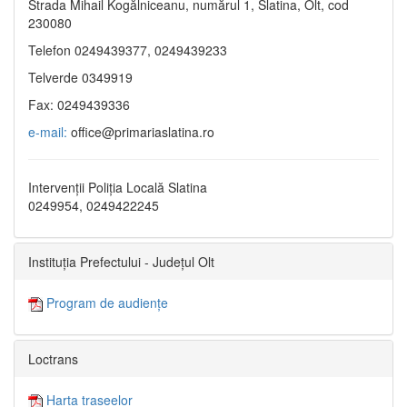
Strada Mihail Kogălniceanu, numărul 1, Slatina, Olt, cod
230080
Telefon 0249439377, 0249439233
Telverde 0349919
Fax: 0249439336
e-mail:
office@primariaslatina.ro
Intervenții Poliția Locală Slatina
0249954, 0249422245
Instituția Prefectului - Județul Olt
Program de audiențe
Loctrans
Harta traseelor