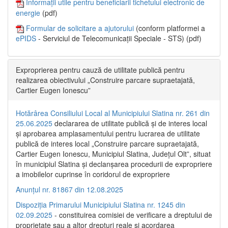
Informații utile pentru beneficiarii tichetului electronic de
energie
(pdf)
Formular de solicitare a ajutorului
(conform platformei a
ePIDS
- Serviciul de Telecomunicații Speciale - STS) (pdf)
Exproprierea pentru cauză de utilitate publică pentru
realizarea obiectivului „Construire parcare supraetajată,
Cartier Eugen Ionescu”
Hotărârea Consiliului Local al Municipiului Slatina nr. 261 din
25.06.2025
declararea de utilitate publică și de interes local
și aprobarea amplasamentului pentru lucrarea de utilitate
publică de interes local „Construire parcare supraetajată,
Cartier Eugen Ionescu, Municipiul Slatina, Județul Olt”, situat
în municipiul Slatina și declanșarea procedurii de expropriere
a imobilelor cuprinse în coridorul de expropriere
Anunțul nr. 81867 din 12.08.2025
Dispoziția Primarului Municipiului Slatina nr. 1245 din
02.09.2025
- constituirea comisiei de verificare a dreptului de
proprietate sau a altor drepturi reale și acordarea