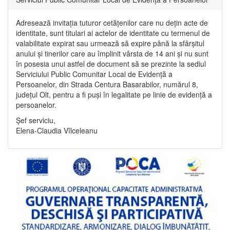
Adresează invitația tuturor cetățenilor care nu dețin acte de
identitate, sunt titulari ai actelor de identitate cu termenul de
valabilitate expirat sau urmează să expire până la sfârșitul
anului și tinerilor care au împlinit vârsta de 14 ani și nu sunt
în posesia unui astfel de document să se prezinte la sediul
Serviciului Public Comunitar Local de Evidență a
Persoanelor, din Strada Centura Basarabilor, numărul 8,
județul Olt, pentru a fi puși în legalitate pe linie de evidență a
persoanelor.
Șef serviciu,
Elena-Claudia Vîlceleanu