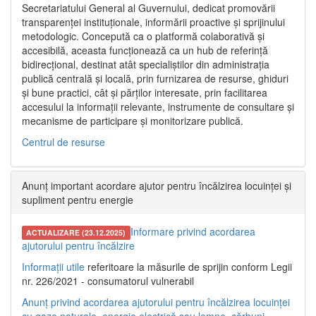
Secretariatului General al Guvernului, dedicat promovării
transparenței instituționale, informării proactive și sprijinului
metodologic. Concepută ca o platformă colaborativă și
accesibilă, aceasta funcționează ca un hub de referință
bidirecțional, destinat atât specialiștilor din administrația
publică centrală și locală, prin furnizarea de resurse, ghiduri
și bune practici, cât și părților interesate, prin facilitarea
accesului la informații relevante, instrumente de consultare și
mecanisme de participare și monitorizare publică.
Centrul de resurse
Anunț important acordare ajutor pentru încălzirea locuinței și
supliment pentru energie
Informare privind acordarea
ACTUALIZARE (23.12.2025)
ajutorului pentru încălzire
Informații utile
referitoare la măsurile de sprijin conform Legii
nr. 226/2021 - consumatorul vulnerabil
Anunț privind acordarea ajutorului pentru încălzirea locuinței
cu gaze naturale, energie electrică sau lemne, cărbuni,