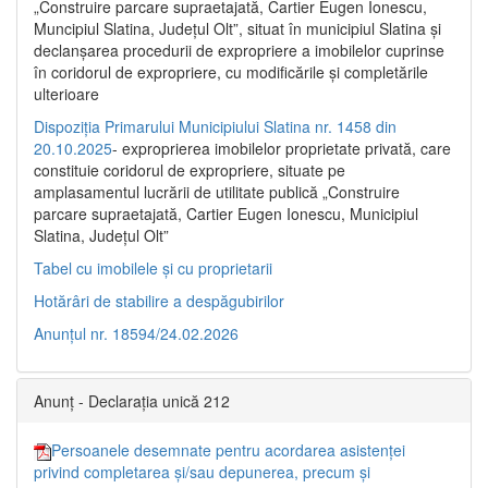
„Construire parcare supraetajată, Cartier Eugen Ionescu,
Muncipiul Slatina, Judeţul Olt”, situat în municipiul Slatina şi
declanşarea procedurii de expropriere a imobilelor cuprinse
în coridorul de expropriere, cu modificările şi completările
ulterioare
Dispoziția Primarului Municipiului Slatina nr. 1458 din
20.10.2025
- exproprierea imobilelor proprietate privată, care
constituie coridorul de expropriere, situate pe
amplasamentul lucrării de utilitate publică „Construire
parcare supraetajată, Cartier Eugen Ionescu, Municipiul
Slatina, Județul Olt”
Tabel cu imobilele și cu proprietarii
Hotărâri de stabilire a despăgubirilor
Anunțul nr. 18594/24.02.2026
Anunț - Declarația unică 212
Persoanele desemnate pentru acordarea asistenței
privind completarea și/sau depunerea, precum și