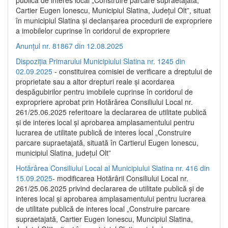
publică de interes local „Construire parcare supraetajată,
Cartier Eugen Ionescu, Municipiul Slatina, Județul Olt”, situat
în municipiul Slatina și declanșarea procedurii de expropriere
a imobilelor cuprinse în coridorul de expropriere
Anunțul nr. 81867 din 12.08.2025
Dispoziția Primarului Municipiului Slatina nr. 1245 din
02.09.2025
- constituirea comisiei de verificare a dreptului de
proprietate sau a altor drepturi reale și acordarea
despăgubirilor pentru imobilele cuprinse în coridorul de
expropriere aprobat prin Hotărârea Consiliului Local nr.
261/25.06.2025 referitoare la declararea de utilitate publică
și de interes local și aprobarea amplasamentului pentru
lucrarea de utilitate publică de interes local „Construire
parcare supraetajată, situată în Cartierul Eugen Ionescu,
municipiul Slatina, județul Olt”
Hotărârea Consiliului Local al Municipiului Slatina nr. 416 din
15.09.2025
- modificarea Hotărârii Consiliului Local nr.
261/25.06.2025 privind declararea de utilitate publică și de
interes local și aprobarea amplasamentului pentru lucrarea
de utilitate publică de interes local „Construire parcare
supraetajată, Cartier Eugen Ionescu, Muncipiul Slatina,