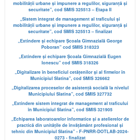
mobilității urbane și impunere a regulilor, siguranță și
securitate”, cod SMIS 325513 – Etapa II
„Sistem integrat de management al traficului și
mobilității urbane și impunere a regulilor, siguranță și
securitate”, cod SMIS 325513 – finalizat
„Extindere și echipare Școala Gimnazială George
Poboran” cod SMIS 318323
„Extindere și echipare Școala Gimnazială Eugen
Ionescu” cod SMIS 318326
„Digitalizare în beneficiul cetățenilor și al firmelor în
Municipiul Slatina”, cod SMIS 326662
„Digitalizarea proceselor de asistență socială la nivelul
Municipiului Slatina”, cod SMIS 327732
„Extindere sistem integrat de management al traficului
în Municipiul Slatina”, cod SMIS 321905
„Echiparea laboratoarelor informatice și a atelierelor de
practică din unitățile de învățământ profesional și
tehnic din Municipiul Slatina” - F-PNRR-DOTLAB-2024-
0273 - finalizat