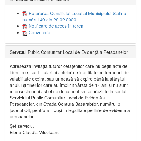
Hotărârea Consiliului Local al Municipiului Slatina
numărul 49 din 29.02.2020
Notificare de acces în teren
Convocare
Serviciul Public Comunitar Local de Evidență a Persoanelor
Adresează invitația tuturor cetățenilor care nu dețin acte de
identitate, sunt titulari ai actelor de identitate cu termenul de
valabilitate expirat sau urmează să expire până la sfârșitul
anului și tinerilor care au împlinit vârsta de 14 ani și nu sunt
în posesia unui astfel de document să se prezinte la sediul
Serviciului Public Comunitar Local de Evidență a
Persoanelor, din Strada Centura Basarabilor, numărul 8,
județul Olt, pentru a fi puși în legalitate pe linie de evidență a
persoanelor.
Șef serviciu,
Elena-Claudia Vîlceleanu