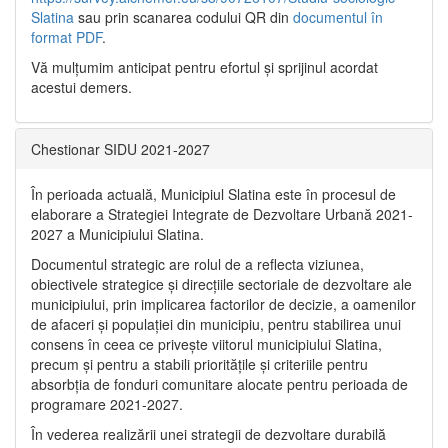
Slatina
sau prin scanarea codului QR din
documentul în
format PDF
.
Vă mulţumim anticipat pentru efortul şi sprijinul acordat
acestui demers.
Chestionar SIDU 2021-2027
În perioada actuală, Municipiul Slatina este în procesul de
elaborare a Strategiei Integrate de Dezvoltare Urbană 2021‐
2027 a Municipiului Slatina.
Documentul strategic are rolul de a reflecta viziunea,
obiectivele strategice și direcțiile sectoriale de dezvoltare ale
municipiului, prin implicarea factorilor de decizie, a oamenilor
de afaceri și populației din municipiu, pentru stabilirea unui
consens în ceea ce privește viitorul municipiului Slatina,
precum și pentru a stabili prioritățile și criteriile pentru
absorbția de fonduri comunitare alocate pentru perioada de
programare 2021-2027.
În vederea realizării unei strategii de dezvoltare durabilă