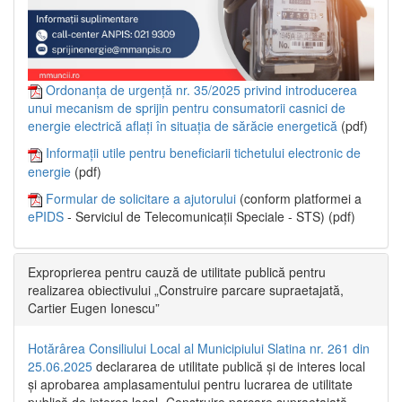
Ordonanța de urgență nr. 35/2025 privind introducerea
unui mecanism de sprijin pentru consumatorii casnici de
energie electrică aflați în situația de sărăcie energetică
(pdf)
Informații utile pentru beneficiarii tichetului electronic de
energie
(pdf)
Formular de solicitare a ajutorului
(conform platformei a
ePIDS
- Serviciul de Telecomunicații Speciale - STS) (pdf)
Exproprierea pentru cauză de utilitate publică pentru
realizarea obiectivului „Construire parcare supraetajată,
Cartier Eugen Ionescu”
Hotărârea Consiliului Local al Municipiului Slatina nr. 261 din
25.06.2025
declararea de utilitate publică și de interes local
și aprobarea amplasamentului pentru lucrarea de utilitate