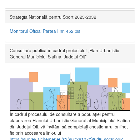
Strategia Națională pentru Sport 2023-2032
Monitorul Oficial Partea I nr. 452 bis
Consultare publică în cadrul proiectului „Plan Urbanistic
General Municipiul Slatina, Județul Olt”
În cadrul procesului de consultare a populaţiei pentru
elaborarea Planului Urbanistic General al Municipiului Slatina
din Județul Olt, vă invităm să completați chestionarul online,
fie prin accesarea link-ului
https://survey.alchemer.eu/s3/90726107/Studiu-sociologic-