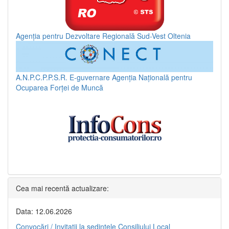
Agenția pentru Dezvoltare Regională Sud-Vest Oltenia
A.N.P.C.P.P.S.R.
E-guvernare
Agenția Națională pentru
Ocuparea Forței de Muncă
Cea mai recentă actualizare:
Data: 12.06.2026
Convocări / Invitaţii la şedinţele Consiliului Local