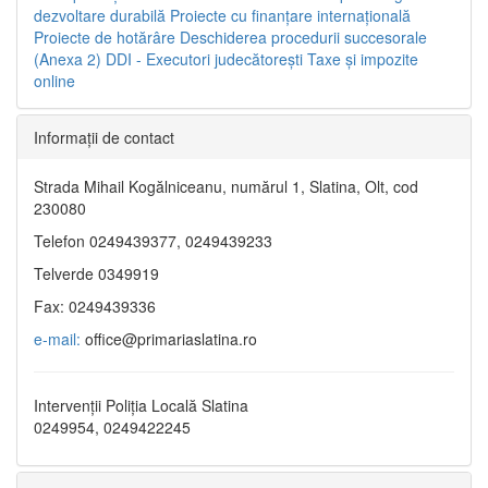
dezvoltare durabilă
Proiecte cu finanţare internaţională
Proiecte de hotărâre
Deschiderea procedurii succesorale
(Anexa 2)
DDI - Executori judecătorești
Taxe şi impozite
online
Informaţii de contact
Strada Mihail Kogălniceanu, numărul 1, Slatina, Olt, cod
230080
Telefon 0249439377, 0249439233
Telverde 0349919
Fax: 0249439336
e-mail:
office@primariaslatina.ro
Intervenții Poliția Locală Slatina
0249954, 0249422245