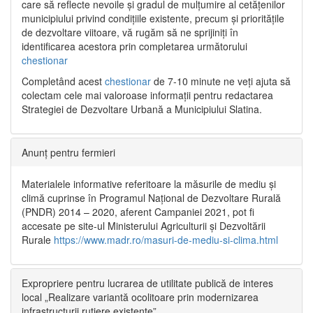
care să reflecte nevoile și gradul de mulțumire al cetățenilor
municipiului privind condițiile existente, precum și prioritățile
de dezvoltare viitoare, vă rugăm să ne sprijiniți în
identificarea acestora prin completarea următorului
chestionar
Completând acest
chestionar
de 7-10 minute ne veți ajuta să
colectam cele mai valoroase informații pentru redactarea
Strategiei de Dezvoltare Urbană a Municipiului Slatina.
Anunț pentru fermieri
Materialele informative referitoare la măsurile de mediu și
climă cuprinse în Programul Național de Dezvoltare Rurală
(PNDR) 2014 – 2020, aferent Campaniei 2021, pot fi
accesate pe site-ul Ministerului Agriculturii și Dezvoltării
Rurale
https://www.madr.ro/masuri-de-mediu-si-clima.html
Expropriere pentru lucrarea de utilitate publică de interes
local „Realizare variantă ocolitoare prin modernizarea
infrastructurii rutiere existente”