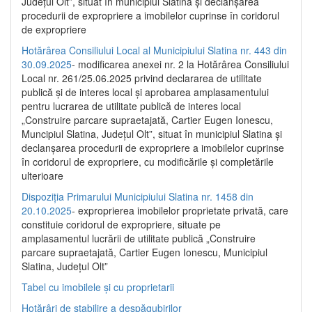
Județul Olt”, situat în municipiul Slatina și declanșarea
procedurii de expropriere a imobilelor cuprinse în coridorul
de expropriere
Hotărârea Consiliului Local al Municipiului Slatina nr. 443 din
30.09.2025
- modificarea anexei nr. 2 la Hotărârea Consiliului
Local nr. 261/25.06.2025 privind declararea de utilitate
publică şi de interes local şi aprobarea amplasamentului
pentru lucrarea de utilitate publică de interes local
„Construire parcare supraetajată, Cartier Eugen Ionescu,
Muncipiul Slatina, Judeţul Olt”, situat în municipiul Slatina şi
declanşarea procedurii de expropriere a imobilelor cuprinse
în coridorul de expropriere, cu modificările şi completările
ulterioare
Dispoziția Primarului Municipiului Slatina nr. 1458 din
20.10.2025
- exproprierea imobilelor proprietate privată, care
constituie coridorul de expropriere, situate pe
amplasamentul lucrării de utilitate publică „Construire
parcare supraetajată, Cartier Eugen Ionescu, Municipiul
Slatina, Județul Olt”
Tabel cu imobilele și cu proprietarii
Hotărâri de stabilire a despăgubirilor