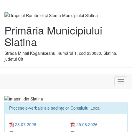
Primăria Municipiului
Slatina
Strada Mihail Kogălniceanu, numărul 1, cod 230080, Slatina,
județul Olt
Activ
sau
dezac
meniu
Procesele-verbale ale ședințelor Consiliului Local
23.07.2026
25.06.2026