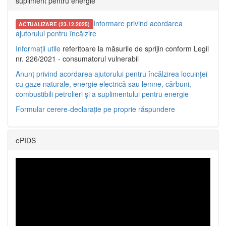
supliment pentru energie
Informare privind acordarea
ACTUALIZARE (23.12.2025)
ajutorului pentru încălzire
Informații utile
referitoare la măsurile de sprijin conform Legii
nr. 226/2021 - consumatorul vulnerabil
Anunț privind acordarea ajutorului pentru încălzirea locuinței
cu gaze naturale, energie electrică sau lemne, cărbuni,
combustibili petrolieri și a suplimentului pentru energie
Formular cerere-declarație pe proprie răspundere
ePIDS