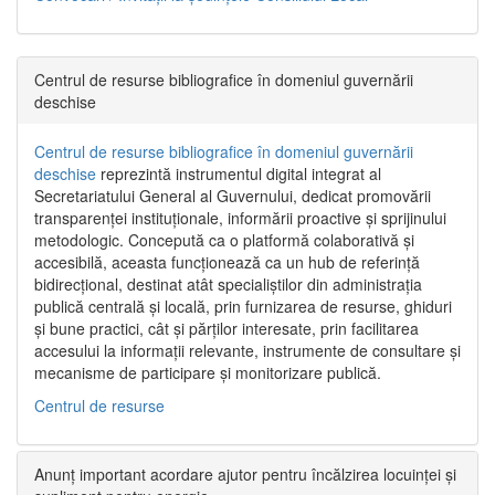
Centrul de resurse bibliografice în domeniul guvernării
deschise
Centrul de resurse bibliografice în domeniul guvernării
deschise
reprezintă instrumentul digital integrat al
Secretariatului General al Guvernului, dedicat promovării
transparenței instituționale, informării proactive și sprijinului
metodologic. Concepută ca o platformă colaborativă și
accesibilă, aceasta funcționează ca un hub de referință
bidirecțional, destinat atât specialiștilor din administrația
publică centrală și locală, prin furnizarea de resurse, ghiduri
și bune practici, cât și părților interesate, prin facilitarea
accesului la informații relevante, instrumente de consultare și
mecanisme de participare și monitorizare publică.
Centrul de resurse
Anunț important acordare ajutor pentru încălzirea locuinței și