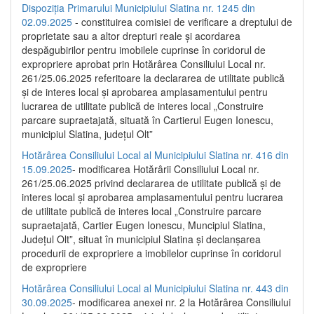
Dispoziția Primarului Municipiului Slatina nr. 1245 din
02.09.2025
- constituirea comisiei de verificare a dreptului de
proprietate sau a altor drepturi reale și acordarea
despăgubirilor pentru imobilele cuprinse în coridorul de
expropriere aprobat prin Hotărârea Consiliului Local nr.
261/25.06.2025 referitoare la declararea de utilitate publică
și de interes local și aprobarea amplasamentului pentru
lucrarea de utilitate publică de interes local „Construire
parcare supraetajată, situată în Cartierul Eugen Ionescu,
municipiul Slatina, județul Olt”
Hotărârea Consiliului Local al Municipiului Slatina nr. 416 din
15.09.2025
- modificarea Hotărârii Consiliului Local nr.
261/25.06.2025 privind declararea de utilitate publică și de
interes local și aprobarea amplasamentului pentru lucrarea
de utilitate publică de interes local „Construire parcare
supraetajată, Cartier Eugen Ionescu, Muncipiul Slatina,
Județul Olt”, situat în municipiul Slatina și declanșarea
procedurii de expropriere a imobilelor cuprinse în coridorul
de expropriere
Hotărârea Consiliului Local al Municipiului Slatina nr. 443 din
30.09.2025
- modificarea anexei nr. 2 la Hotărârea Consiliului