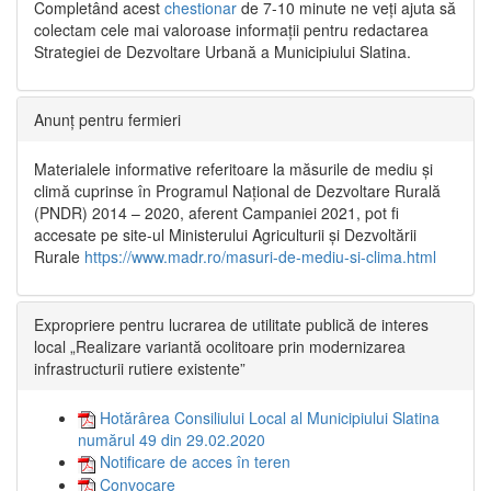
Completând acest
chestionar
de 7-10 minute ne veți ajuta să
colectam cele mai valoroase informații pentru redactarea
Strategiei de Dezvoltare Urbană a Municipiului Slatina.
Anunț pentru fermieri
Materialele informative referitoare la măsurile de mediu și
climă cuprinse în Programul Național de Dezvoltare Rurală
(PNDR) 2014 – 2020, aferent Campaniei 2021, pot fi
accesate pe site-ul Ministerului Agriculturii și Dezvoltării
Rurale
https://www.madr.ro/masuri-de-mediu-si-clima.html
Expropriere pentru lucrarea de utilitate publică de interes
local „Realizare variantă ocolitoare prin modernizarea
infrastructurii rutiere existente”
Hotărârea Consiliului Local al Municipiului Slatina
numărul 49 din 29.02.2020
Notificare de acces în teren
Convocare