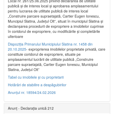
Local nr. 261/25.06.2025 privind declararea de utilitate
publică şi de interes local şi aprobarea amplasamentului
pentru lucrarea de utilitate publică de interes local
„Construire parcare supraetajată, Cartier Eugen Ionescu,
Muncipiul Slatina, Judeţul Olt”, situat în municipiul Slatina şi
declanşarea procedurii de expropriere a imobilelor cuprinse
în coridorul de expropriere, cu modificările şi completările
ulterioare
Dispoziția Primarului Municipiului Slatina nr. 1458 din
20.10.2025
- exproprierea imobilelor proprietate privată, care
constituie coridorul de expropriere, situate pe
amplasamentul lucrării de utilitate publică „Construire
parcare supraetajată, Cartier Eugen Ionescu, Municipiul
Slatina, Județul Olt”
Tabel cu imobilele și cu proprietarii
Hotărâri de stabilire a despăgubirilor
Anunțul nr. 18594/24.02.2026
Anunț - Declarația unică 212