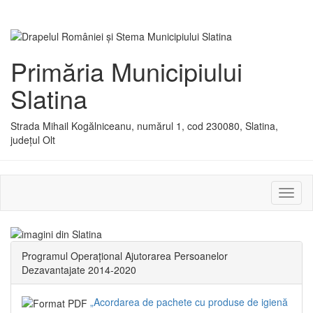
Primăria Municipiului
Slatina
Strada Mihail Kogălniceanu, numărul 1, cod 230080, Slatina,
județul Olt
Activ
sau
dezac
meniu
Programul Operațional Ajutorarea Persoanelor
Dezavantajate 2014-2020
„Acordarea de pachete cu produse de igienă