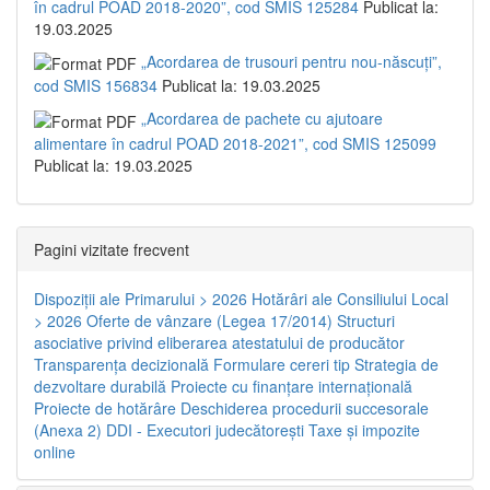
în cadrul POAD 2018-2020”, cod SMIS 125284
Publicat la:
19.03.2025
„Acordarea de trusouri pentru nou-născuți”,
cod SMIS 156834
Publicat la: 19.03.2025
„Acordarea de pachete cu ajutoare
alimentare în cadrul POAD 2018-2021”, cod SMIS 125099
Publicat la: 19.03.2025
Pagini vizitate frecvent
Dispoziţii ale Primarului > 2026
Hotărâri ale Consiliului Local
> 2026
Oferte de vânzare (Legea 17/2014)
Structuri
asociative privind eliberarea atestatului de producător
Transparenţa decizională
Formulare cereri tip
Strategia de
dezvoltare durabilă
Proiecte cu finanţare internaţională
Proiecte de hotărâre
Deschiderea procedurii succesorale
(Anexa 2)
DDI - Executori judecătorești
Taxe şi impozite
online