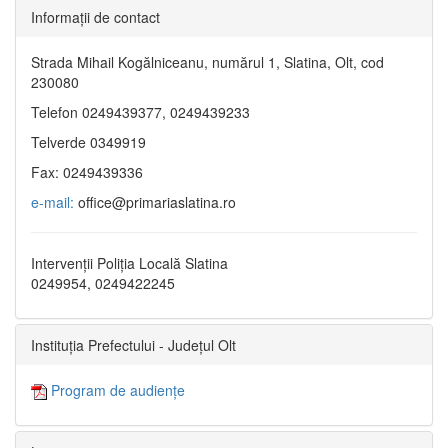
Informaţii de contact
Strada Mihail Kogălniceanu, numărul 1, Slatina, Olt, cod
230080
Telefon 0249439377, 0249439233
Telverde 0349919
Fax: 0249439336
e-mail:
office@primariaslatina.ro
Intervenții Poliția Locală Slatina
0249954, 0249422245
Instituția Prefectului - Județul Olt
Program de audiențe