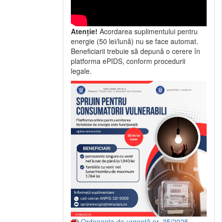
Atenție!
Acordarea suplimentului pentru
energie (50 lei/lună) nu se face automat.
Beneficiarii trebuie să depună o cerere în
platforma ePIDS, conform procedurii
legale.
Ordonanța de urgență nr. 35/2025