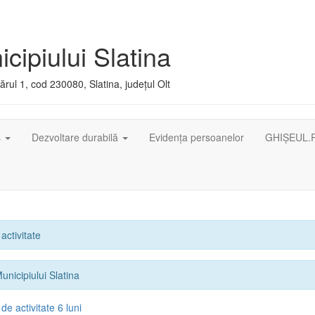
cipiului Slatina
rul 1, cod 230080, Slatina, județul Olt
ș
Dezvoltare durabilă
Evidența persoanelor
GHIȘEUL.
activitate
unicipiului Slatina
e activitate 6 luni