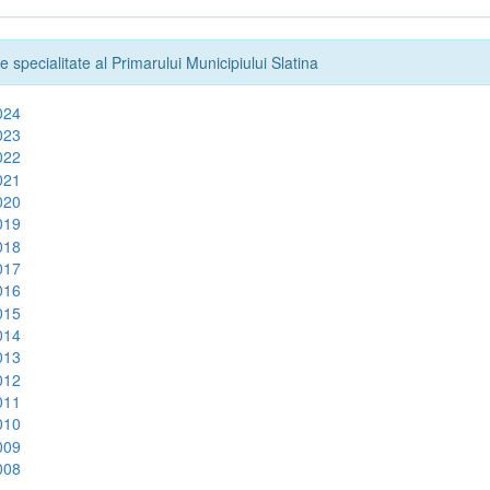
e specialitate al Primarului Municipiului Slatina
024
023
022
021
020
019
018
017
016
015
014
013
012
011
010
009
008