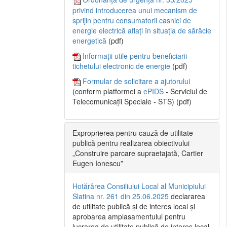
privind introducerea unui mecanism de
sprijin pentru consumatorii casnici de
energie electrică aflați în situația de sărăcie
energetică
(pdf)
Informații utile pentru beneficiarii
tichetului electronic de energie
(pdf)
Formular de solicitare a ajutorului
(conform platformei a
ePIDS
- Serviciul de
Telecomunicații Speciale - STS) (pdf)
Exproprierea pentru cauză de utilitate
publică pentru realizarea obiectivului
„Construire parcare supraetajată, Cartier
Eugen Ionescu”
Hotărârea Consiliului Local al Municipiului
Slatina nr. 261 din 25.06.2025
declararea
de utilitate publică și de interes local și
aprobarea amplasamentului pentru
lucrarea de utilitate publică de interes local