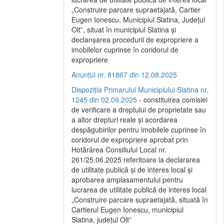
„Construire parcare supraetajată, Cartier
Eugen Ionescu, Municipiul Slatina, Județul
Olt”, situat în municipiul Slatina și
declanșarea procedurii de expropriere a
imobilelor cuprinse în coridorul de
expropriere
Anunțul nr. 81867 din 12.08.2025
Dispoziția Primarului Municipiului Slatina nr.
1245 din 02.09.2025
- constituirea comisiei
de verificare a dreptului de proprietate sau
a altor drepturi reale și acordarea
despăgubirilor pentru imobilele cuprinse în
coridorul de expropriere aprobat prin
Hotărârea Consiliului Local nr.
261/25.06.2025 referitoare la declararea
de utilitate publică și de interes local și
aprobarea amplasamentului pentru
lucrarea de utilitate publică de interes local
„Construire parcare supraetajată, situată în
Cartierul Eugen Ionescu, municipiul
Slatina, județul Olt”