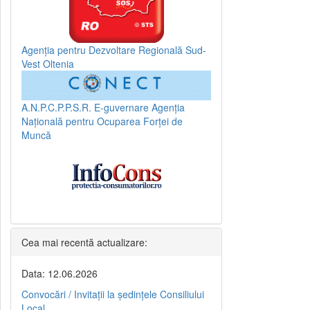
Agenția pentru Dezvoltare Regională Sud-
Vest Oltenia
A.N.P.C.P.P.S.R.
E-guvernare
Agenția
Națională pentru Ocuparea Forței de
Muncă
Cea mai recentă actualizare:
Data: 12.06.2026
Convocări / Invitaţii la şedinţele Consiliului
Local