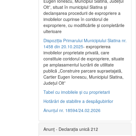
Eugen Ionescu, Muncipiul Slatina, Judeţul
Olt”, situat în municipiul Slatina şi
declanşarea procedurii de expropriere a
imobilelor cuprinse în coridorul de
expropriere, cu modificările şi completările
ulterioare
Dispoziția Primarului Municipiului Slatina nr.
1458 din 20.10.2025
- exproprierea
imobilelor proprietate privată, care
constituie coridorul de expropriere, situate
pe amplasamentul lucrării de utilitate
publică „Construire parcare supraetajată,
Cartier Eugen Ionescu, Municipiul Slatina,
Județul Olt”
Tabel cu imobilele și cu proprietarii
Hotărâri de stabilire a despăgubirilor
Anunțul nr. 18594/24.02.2026
Anunț - Declarația unică 212