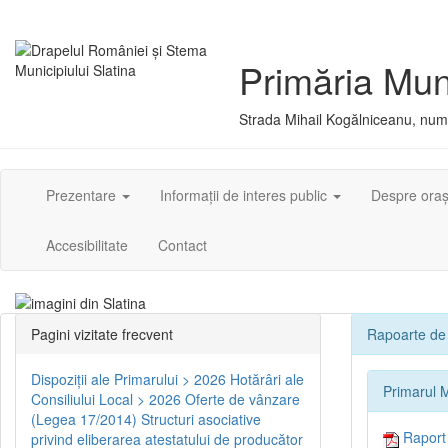
Primăria Muni
Strada Mihail Kogălniceanu, numă
Prezentare
Informații de interes public
Despre ora
Accesibilitate
Contact
Pagini vizitate frecvent
Rapoarte de 
Dispoziţii ale Primarului > 2026
Hotărâri ale
Primarul M
Consiliului Local > 2026
Oferte de vânzare
(Legea 17/2014)
Structuri asociative
Raport d
privind eliberarea atestatului de producător