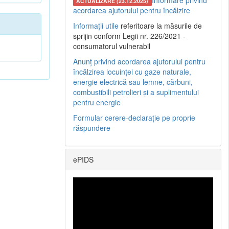
Informare privind
ACTUALIZARE (23.12.2025)
acordarea ajutorului pentru încălzire
Informații utile
referitoare la măsurile de
sprijin conform Legii nr. 226/2021 -
consumatorul vulnerabil
Anunț privind acordarea ajutorului pentru
încălzirea locuinței cu gaze naturale,
energie electrică sau lemne, cărbuni,
combustibili petrolieri și a suplimentului
pentru energie
Formular cerere-declarație pe proprie
răspundere
ePIDS