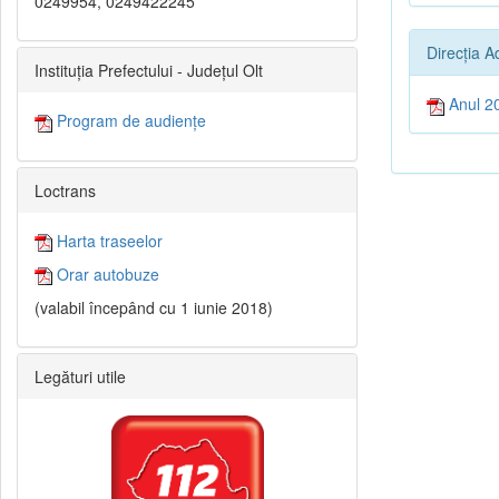
0249954, 0249422245
Direcția A
Instituția Prefectului - Județul Olt
Anul 2
Program de audiențe
Loctrans
Harta traseelor
Orar autobuze
(valabil începând cu 1 iunie 2018)
Legături utile