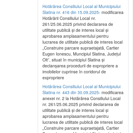
Hotărârea Consiliului Local al Municipiului
Slatina nr. 416 din 15.09.2025
- modificarea
Hotărârii Consiliului Local nr.
261/25.06.2025 privind declararea de
utilitate publică și de interes local și
aprobarea amplasamentului pentru
lucrarea de utilitate publică de interes local
„Construire parcare supraetajată, Cartier
Eugen Ionescu, Muncipiul Slatina, Județul
Olt”, situat în municipiul Slatina și
declanșarea procedurii de expropriere a
imobilelor cuprinse în coridorul de
expropriere
Hotărârea Consiliului Local al Municipiului
Slatina nr. 443 din 30.09.2025
- modificarea
anexei nr. 2 la Hotărârea Consiliului Local
nr. 261/25.06.2025 privind declararea de
utilitate publică şi de interes local şi
aprobarea amplasamentului pentru
lucrarea de utilitate publică de interes local
„Construire parcare supraetajată, Cartier