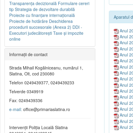
Transparenţa decizională
Formulare cereri
tip
Strategia de dezvoltare durabilă
Proiecte cu finanţare internaţională
Aparatul d
Proiecte de hotărâre
Deschiderea
procedurii succesorale (Anexa 2)
DDI -
Anul 2
Executori judecătorești
Taxe şi impozite
Anul 2
online
Anul 2
Anul 2
Informaţii de contact
Anul 2
Anul 2
Anul 2
Strada Mihail Kogălniceanu, numărul 1,
Anul 2
Slatina, Olt, cod 230080
Anul 2
Telefon 0249439377, 0249439233
Anul 2
Anul 2
Telverde 0349919
Anul 2
Fax: 0249439336
Anul 2
Anul 2
e-mail:
office@primariaslatina.ro
Anul 2
Anul 2
Anul 2
Intervenții Poliția Locală Slatina