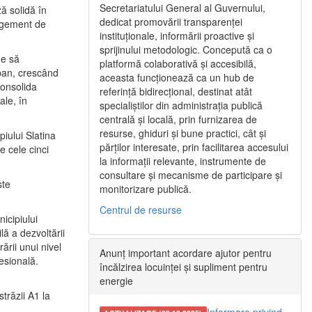
Secretariatului General al Guvernului,
ă solidă în
dedicat promovării transparenței
nagement de
instituționale, informării proactive și
sprijinului metodologic. Concepută ca o
ne să
platformă colaborativă și accesibilă,
urban, crescând
aceasta funcționează ca un hub de
consolida
referință bidirecțional, destinat atât
ale, în
specialiștilor din administrația publică
centrală și locală, prin furnizarea de
resurse, ghiduri și bune practici, cât și
iului Slatina
părților interesate, prin facilitarea accesului
e cele cinci
la informații relevante, instrumente de
consultare și mecanisme de participare și
ste
monitorizare publică.
Centrul de resurse
icipiului
ă a dezvoltării
ării unui nivel
Anunț important acordare ajutor pentru
fesională.
încălzirea locuinței și supliment pentru
energie
trăzii A1 la