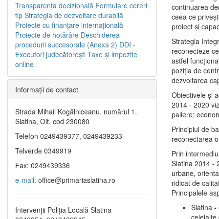
Transparenţa decizională
Formulare cereri
continuarea de
tip
Strategia de dezvoltare durabilă
ceea ce priveşt
Proiecte cu finanţare internaţională
proiect și capac
Proiecte de hotărâre
Deschiderea
Strategia Integ
procedurii succesorale (Anexa 2)
DDI -
reconecteze cent
Executori judecătorești
Taxe şi impozite
astfel funcţiona
online
poziţia de centr
dezvoltarea capi
Informaţii de contact
Obiectivele şi 
2014 - 2020 vize
Strada Mihail Kogălniceanu, numărul 1,
paliere: econom
Slatina, Olt, cod 230080
Principiul de b
Telefon 0249439377, 0249439233
reconectarea ora
Telverde 0349919
Prin intermediu
Slatina 2014 - 
Fax: 0249439336
urbane, orientat
e-mail:
office@primariaslatina.ro
ridicat de calit
Principalele as
Slatina -
Intervenții Poliția Locală Slatina
celelalte