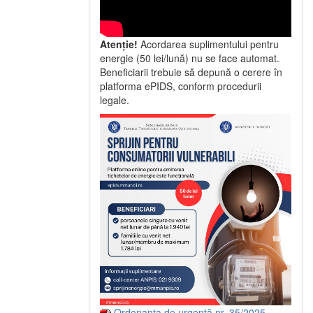
Atenție!
Acordarea suplimentului pentru
energie (50 lei/lună) nu se face automat.
Beneficiarii trebuie să depună o cerere în
platforma ePIDS, conform procedurii
legale.
Ordonanța de urgență nr. 35/2025