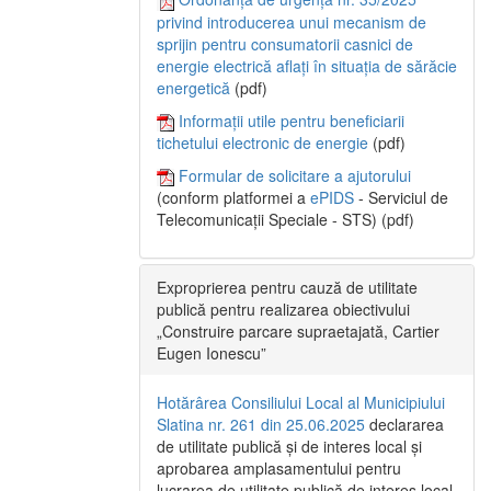
privind introducerea unui mecanism de
sprijin pentru consumatorii casnici de
energie electrică aflați în situația de sărăcie
energetică
(pdf)
Informații utile pentru beneficiarii
tichetului electronic de energie
(pdf)
Formular de solicitare a ajutorului
(conform platformei a
ePIDS
- Serviciul de
Telecomunicații Speciale - STS) (pdf)
Exproprierea pentru cauză de utilitate
publică pentru realizarea obiectivului
„Construire parcare supraetajată, Cartier
Eugen Ionescu”
Hotărârea Consiliului Local al Municipiului
Slatina nr. 261 din 25.06.2025
declararea
de utilitate publică și de interes local și
aprobarea amplasamentului pentru
lucrarea de utilitate publică de interes local