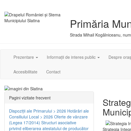
Primăria Muni
Strada Mihail Kogălniceanu, numă
Prezentare
Informații de interes public
Despre ora
Accesibilitate
Contact
Pagini vizitate frecvent
Strateg
Municip
Dispoziţii ale Primarului > 2026
Hotărâri ale
Consiliului Local > 2026
Oferte de vânzare
(Legea 17/2014)
Structuri asociative
privind eliberarea atestatului de producător
Strategia Integ