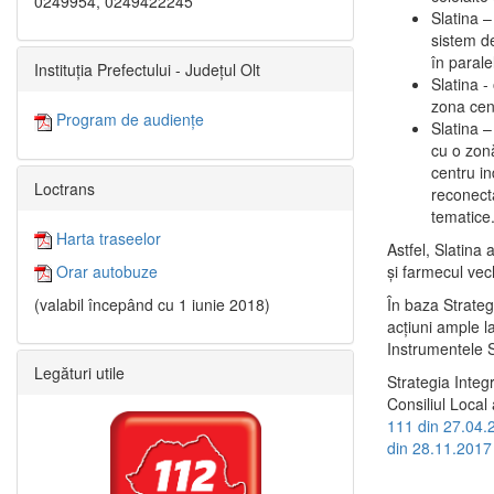
0249954, 0249422245
Slatina –
sistem de
în paralel
Instituția Prefectului - Județul Olt
Slatina -
zona cent
Program de audiențe
Slatina – 
cu o zonă
centru in
Loctrans
reconecta
tematice
Harta traseelor
Astfel, Slatina 
şi farmecul vec
Orar autobuze
În baza Strateg
(valabil începând cu 1 iunie 2018)
acţiuni ample l
Instrumentele S
Legături utile
Strategia Integ
Consiliul Local 
111 din 27.04.
din 28.11.2017