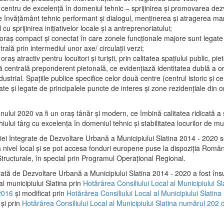
 centru de excelenţă în domeniul tehnic – sprijinirea şi promovarea dezv
 învăţământ tehnic performant şi dialogul, menţinerea şi atragerea maril
 cu sprijinirea iniţiativelor locale şi a antreprenoriatului;
 oraş compact şi conectat în care zonele funcţionale majore sunt legate 
rală prin intermediul unor axe/ circulații verzi;
oraş atractiv pentru locuitori şi turişti, prin calitatea spaţiului public, pi
 centrală preponderent pietonală, ce evidenţiază identitatea dublă a ora
dustrial. Spaţiile publice specifice celor două centre (centrul istoric şi c
te şi legate de principalele puncte de interes şi zone rezidenţiale din o
.
anului 2020 va fi un oraş tânăr şi modern, ce îmbină calitatea ridicată a 
hiului târg cu excelenţa în domeniul tehnic şi stabilitatea locurilor de m
iei Integrate de Dezvoltare Urbană a Municipiului Slatina 2014 - 2020
a nivel local şi se pot accesa fonduri europene puse la dispoziţia Român
tructurale, în special prin Programul Operațional Regional.
rată de Dezvoltare Urbană a Municipiului Slatina 2014 - 2020 a fost îns
al municipiului Slatina prin
Hotărârea Consiliului Local al Municipiului S
2016
și modificat prin
Hotărârea Consiliului Local al Municipiului Slatin
și prin
Hotărârea Consiliului Local al Municipiului Slatina numărul 202