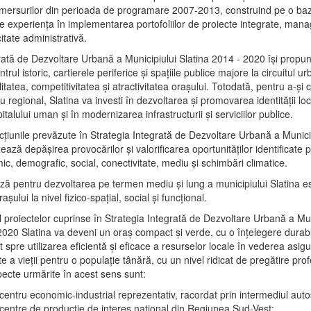
mersurilor din perioada de programare 2007-2013, construind pe o baz
e experienţa în implementarea portofoliilor de proiecte integrate, ma
itate administrativă.
rată de Dezvoltare Urbană a Municipiului Slatina 2014 - 2020 își propu
rul istoric, cartierele periferice şi spaţiile publice majore la circuitul 
litatea, competitivitatea şi atractivitatea oraşului. Totodată, pentru a-şi 
u regional, Slatina va investi în dezvoltarea şi promovarea identităţii loc
talului uman şi în modernizarea infrastructurii şi serviciilor publice.
acţiunile prevăzute în Strategia Integrată de Dezvoltare Urbană a Municip
ază depășirea provocărilor şi valorificarea oportunităţilor identificate p
ic, demografic, social, conectivitate, mediu şi schimbări climatice.
ază pentru dezvoltarea pe termen mediu şi lung a municipiului Slatina e
şului la nivel fizico-spaţial, social şi funcţional.
l proiectelor cuprinse în Strategia Integrată de Dezvoltare Urbană a Mun
2020 Slatina va deveni un oraş compact şi verde, cu o înţelegere durabil
 spre utilizarea eficientă şi eficace a resurselor locale în vederea asigur
ate a vieţii pentru o populaţie tânără, cu un nivel ridicat de pregătire pro
pecte urmărite în acest sens sunt:
 centru economic-industrial reprezentativ, racordat prin intermediul autos
 centre de producţie de interes naţional din Regiunea Sud-Vest;