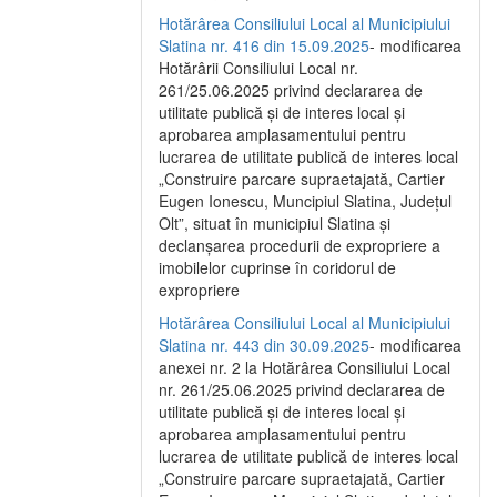
Hotărârea Consiliului Local al Municipiului
Slatina nr. 416 din 15.09.2025
- modificarea
Hotărârii Consiliului Local nr.
261/25.06.2025 privind declararea de
utilitate publică și de interes local și
aprobarea amplasamentului pentru
lucrarea de utilitate publică de interes local
„Construire parcare supraetajată, Cartier
Eugen Ionescu, Muncipiul Slatina, Județul
Olt”, situat în municipiul Slatina și
declanșarea procedurii de expropriere a
imobilelor cuprinse în coridorul de
expropriere
Hotărârea Consiliului Local al Municipiului
Slatina nr. 443 din 30.09.2025
- modificarea
anexei nr. 2 la Hotărârea Consiliului Local
nr. 261/25.06.2025 privind declararea de
utilitate publică şi de interes local şi
aprobarea amplasamentului pentru
lucrarea de utilitate publică de interes local
„Construire parcare supraetajată, Cartier