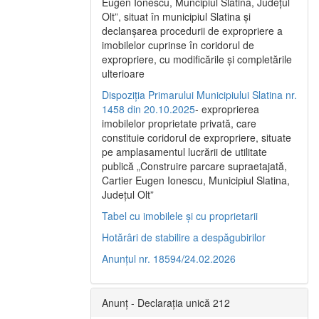
Eugen Ionescu, Muncipiul Slatina, Judeţul
Olt”, situat în municipiul Slatina şi
declanşarea procedurii de expropriere a
imobilelor cuprinse în coridorul de
expropriere, cu modificările şi completările
ulterioare
Dispoziția Primarului Municipiului Slatina nr.
1458 din 20.10.2025
- exproprierea
imobilelor proprietate privată, care
constituie coridorul de expropriere, situate
pe amplasamentul lucrării de utilitate
publică „Construire parcare supraetajată,
Cartier Eugen Ionescu, Municipiul Slatina,
Județul Olt”
Tabel cu imobilele și cu proprietarii
Hotărâri de stabilire a despăgubirilor
Anunțul nr. 18594/24.02.2026
Anunț - Declarația unică 212