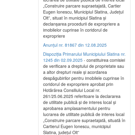
„Construire parcare supraetajată, Cartier
Eugen Ionescu, Municipiul Slatina, Județul
Olt”, situat în municipiul Slatina și
declanșarea procedurii de expropriere a
imobilelor cuprinse în coridorul de
expropriere
Anunțul nr. 81867 din 12.08.2025
Dispoziția Primarului Municipiului Slatina nr.
1245 din 02.09.2025
- constituirea comisiei
de verificare a dreptului de proprietate sau
a altor drepturi reale și acordarea
despăgubirilor pentru imobilele cuprinse în
coridorul de expropriere aprobat prin
Hotărârea Consiliului Local nr.
261/25.06.2025 referitoare la declararea
de utilitate publică și de interes local și
aprobarea amplasamentului pentru
lucrarea de utilitate publică de interes local
„Construire parcare supraetajată, situată în
Cartierul Eugen Ionescu, municipiul
Slatina, județul Olt”