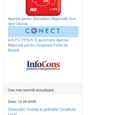
Agenția pentru Dezvoltare Regională Sud-
Vest Oltenia
A.N.P.C.P.P.S.R.
E-guvernare
Agenția
Națională pentru Ocuparea Forței de
Muncă
Cea mai recentă actualizare:
Data: 12.06.2026
Convocări / Invitaţii la şedinţele Consiliului
Local