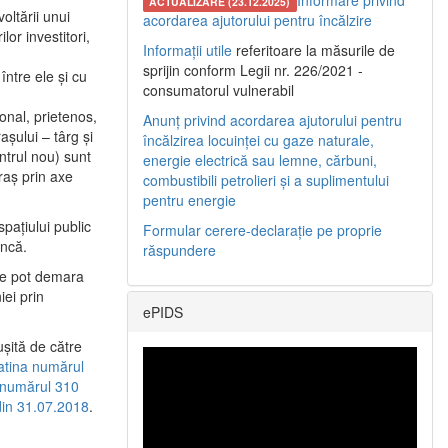
Informare privind
ACTUALIZARE (23.12.2025)
oltării unui
acordarea ajutorului pentru încălzire
or investitori,
Informații utile
referitoare la măsurile de
sprijin conform Legii nr. 226/2021 -
între ele şi cu
consumatorul vulnerabil
etonal, prietenos,
Anunț privind acordarea ajutorului pentru
şului – târg şi
încălzirea locuinței cu gaze naturale,
entrul nou) sunt
energie electrică sau lemne, cărbuni,
raş prin axe
combustibili petrolieri și a suplimentului
pentru energie
spaţiului public
Formular cerere-declarație pe proprie
uncă.
răspundere
 se pot demara
iei prin
ePIDS
uşită de către
latina numărul
a numărul 310
 din 31.07.2018
.