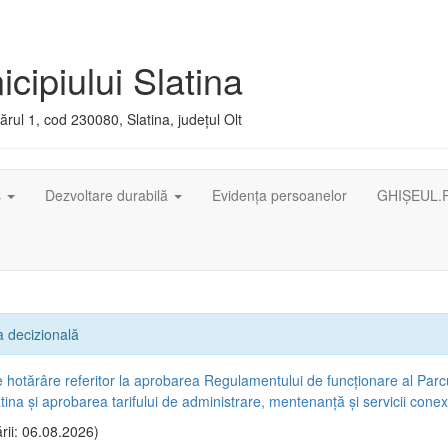
cipiului Slatina
rul 1, cod 230080, Slatina, județul Olt
ș
Dezvoltare durabilă
Evidența persoanelor
GHIȘEUL.
 decizională
e hotărâre referitor la aprobarea Regulamentului de funcţionare al Parc
atina şi aprobarea tarifului de administrare, mentenanţă şi servicii cone
rii: 06.08.2026)