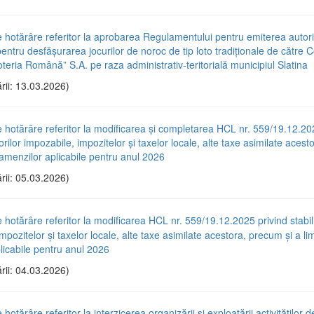
e hotărâre referitor la aprobarea Regulamentului pentru emiterea autori
pentru desfășurarea jocurilor de noroc de tip loto tradiționale de către
teria Română” S.A. pe raza administrativ-teritorială municipiul Slatina
rii: 13.03.2026)
e hotărâre referitor la modificarea și completarea HCL nr. 559/19.12.20
lorilor impozabile, impozitelor și taxelor locale, alte taxe asimilate aces
r amenzilor aplicabile pentru anul 2026
rii: 05.03.2026)
e hotărâre referitor la modificarea HCL nr. 559/19.12.2025 privind stabili
mpozitelor și taxelor locale, alte taxe asimilate acestora, precum și a lim
licabile pentru anul 2026
rii: 04.03.2026)
 hotărâre referitor la interzicerea organizării și exploatării activităților d