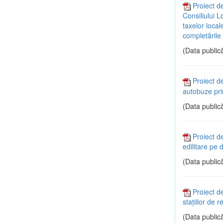
Proiect d
Consiliului L
taxelor local
completările 
(Data publică
Proiect de
autobuze pri
(Data publică
Proiect d
edilitare pe 
(Data publică
Proiect d
staţiilor de 
(Data publică