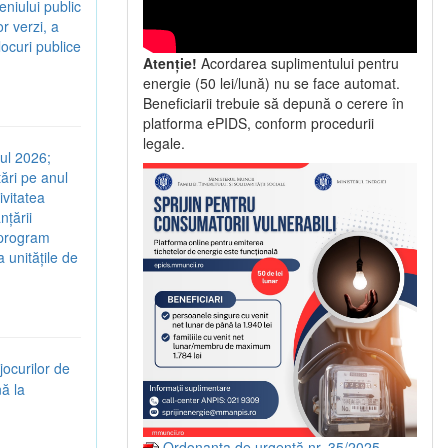
eniului public
r verzi, a
 locuri publice
Atenție!
Acordarea suplimentului pentru
energie (50 lei/lună) nu se face automat.
Beneficiarii trebuie să depună o cerere în
platforma ePIDS, conform procedurii
legale.
nul 2026;
ări pe anul
ivitatea
nțării
e program
a unitățile de
jocurilor de
nă la
Ordonanța de urgență nr. 35/2025