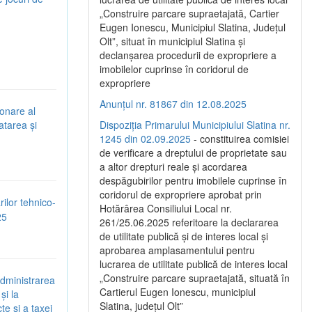
„Construire parcare supraetajată, Cartier
Eugen Ionescu, Municipiul Slatina, Județul
Olt”, situat în municipiul Slatina și
declanșarea procedurii de expropriere a
imobilelor cuprinse în coridorul de
expropriere
Anunțul nr. 81867 din 12.08.2025
ionare al
atarea și
Dispoziția Primarului Municipiului Slatina nr.
1245 din 02.09.2025
- constituirea comisiei
de verificare a dreptului de proprietate sau
a altor drepturi reale și acordarea
despăgubirilor pentru imobilele cuprinse în
coridorul de expropriere aprobat prin
rilor tehnico-
Hotărârea Consiliului Local nr.
25
261/25.06.2025 referitoare la declararea
de utilitate publică și de interes local și
aprobarea amplasamentului pentru
lucrarea de utilitate publică de interes local
„Construire parcare supraetajată, situată în
administrarea
Cartierul Eugen Ionescu, municipiul
și la
Slatina, județul Olt”
te și a taxei