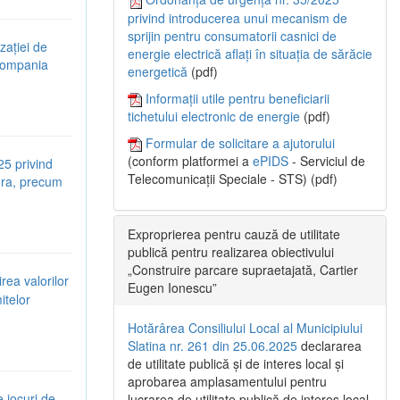
privind introducerea unui mecanism de
sprijin pentru consumatorii casnici de
zației de
energie electrică aflați în situația de sărăcie
 Compania
energetică
(pdf)
Informații utile pentru beneficiarii
tichetului electronic de energie
(pdf)
Formular de solicitare a ajutorului
(conform platformei a
ePIDS
- Serviciul de
25 privind
Telecomunicații Speciale - STS) (pdf)
tora, precum
Exproprierea pentru cauză de utilitate
publică pentru realizarea obiectivului
„Construire parcare supraetajată, Cartier
rea valorilor
Eugen Ionescu”
itelor
Hotărârea Consiliului Local al Municipiului
Slatina nr. 261 din 25.06.2025
declararea
de utilitate publică și de interes local și
aprobarea amplasamentului pentru
e jocuri de
lucrarea de utilitate publică de interes local