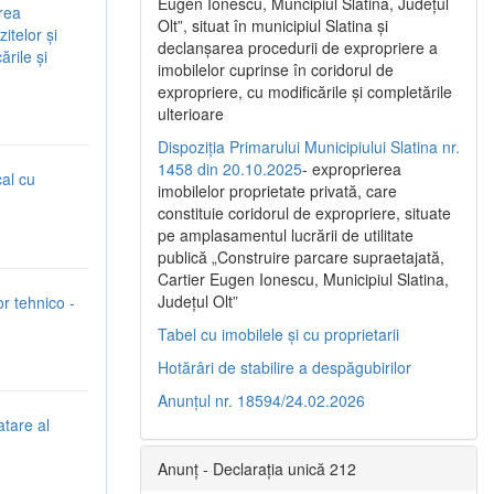
Eugen Ionescu, Muncipiul Slatina, Judeţul
ârea
Olt”, situat în municipiul Slatina şi
itelor și
declanşarea procedurii de expropriere a
ările și
imobilelor cuprinse în coridorul de
expropriere, cu modificările şi completările
ulterioare
Dispoziția Primarului Municipiului Slatina nr.
1458 din 20.10.2025
- exproprierea
cal cu
imobilelor proprietate privată, care
constituie coridorul de expropriere, situate
pe amplasamentul lucrării de utilitate
publică „Construire parcare supraetajată,
Cartier Eugen Ionescu, Municipiul Slatina,
Județul Olt”
or tehnico -
Tabel cu imobilele și cu proprietarii
Hotărâri de stabilire a despăgubirilor
Anunțul nr. 18594/24.02.2026
atare al
Anunț - Declarația unică 212