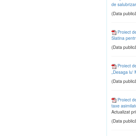
de salubrizar
(Data publică
Proiect de
Slatina pent
(Data publică
Proiect d
„Desaga lu' M
(Data publică
Proiect de
taxe asimilat
Actualizat pr
(Data publică