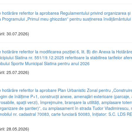
e hotărâre referitor la aprobarea Regulamentului privind organizarea și
 Programului „Primul meu ghiozdan” pentru susținerea învățământului 
rii: 30.07.2026)
 hotărâre referitor la modificarea poziției 6, lit. B) din Anexa la Hotărâr
cipiului Slatina nr. 551/19.12.2025 referitoare la stabilirea tarifelor afe
lubului Sportiv Municipal Slatina pentru anul 2026
rii: 25.07.2026)
e hotărâre referitor la aprobare Plan Urbanistic Zonal pentru „Construi
gim de înălțime P+1, construcții anexe, amenajări exterioare (parcaje, a
osabile, spații verzi), împrejmuire, branșare la utilități, amplasare tot
 organizare de șantier)”, cu amplasament în strada Tudor Vladimirescu, n
mobilul nr. cadastral 70083, carte funciară 50083, Inițiator: S.C. LDS 
rii: 28.05.2026)