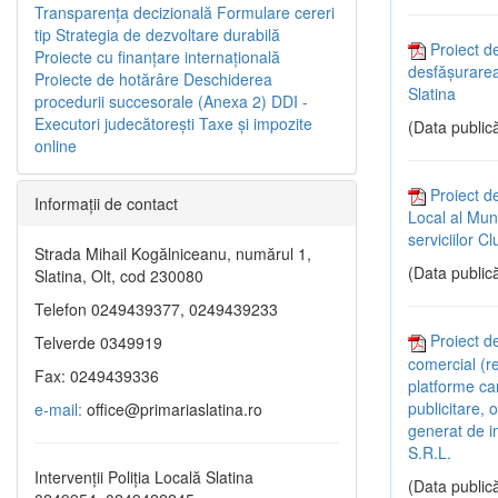
Transparenţa decizională
Formulare cereri
tip
Strategia de dezvoltare durabilă
Proiect d
Proiecte cu finanţare internaţională
desfășurarea
Proiecte de hotărâre
Deschiderea
Slatina
procedurii succesorale (Anexa 2)
DDI -
Executori judecătorești
Taxe şi impozite
(Data publică
online
Proiect de
Informaţii de contact
Local al Muni
serviciilor C
Strada Mihail Kogălniceanu, numărul 1,
(Data publică
Slatina, Olt, cod 230080
Telefon 0249439377, 0249439233
Proiect d
Telverde 0349919
comercial (re
Fax: 0249439336
platforme car
publicitare,
e-mail:
office@primariaslatina.ro
generat de i
S.R.L.
Intervenții Poliția Locală Slatina
(Data publică