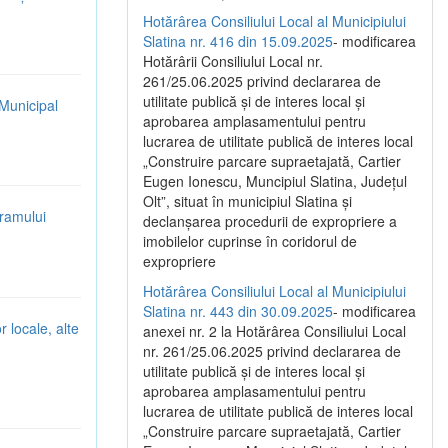
Hotărârea Consiliului Local al Municipiului
Slatina nr. 416 din 15.09.2025
- modificarea
Hotărârii Consiliului Local nr.
261/25.06.2025 privind declararea de
utilitate publică și de interes local și
 Municipal
aprobarea amplasamentului pentru
lucrarea de utilitate publică de interes local
„Construire parcare supraetajată, Cartier
Eugen Ionescu, Muncipiul Slatina, Județul
Olt”, situat în municipiul Slatina și
gramului
declanșarea procedurii de expropriere a
imobilelor cuprinse în coridorul de
expropriere
Hotărârea Consiliului Local al Municipiului
Slatina nr. 443 din 30.09.2025
- modificarea
r locale, alte
anexei nr. 2 la Hotărârea Consiliului Local
nr. 261/25.06.2025 privind declararea de
utilitate publică şi de interes local şi
aprobarea amplasamentului pentru
lucrarea de utilitate publică de interes local
„Construire parcare supraetajată, Cartier