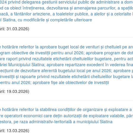
024 privind delegarea gestiunii serviciului public de administrare a dom
nd ca obiect întreținerea, dezvoltarea și amenajarea parcurilor, a spațiilo
oacă, a fântânilor arteziene, a toaletelor publice, a aleilor și a celorlalte
l Slatina, cu modificările și completările ulterioare
rii: 31.03.2026)
 hotărâre referitor la aprobare buget local de venituri și cheltuieli pe a
gram obiective de investiții pentru anul 2026; aprobare program de dot
e raport privind rezultatele etichetării cheltuielilor bugetare, pentru act
riei Municipiului Slatina; aprobare repartizare excedent în vederea fina
 secțiunii de dezvoltare aferentă bugetului local pe anul 2026; aprobar
nvestiții și rapoarte privind rezultatele etichetării cheltuielilor bugetare l
ntru anul 2026; aprobare fișe ale obiectivelor de investiții
rii: 19.03.2026)
 hotărâre referitor la stabilirea condițiilor de organizare și exploatare a 
e operatorii economici care dețin autorizații de exploatare valabile, pâ
stora, pe raza administrativ-teritorială a municipiului Slatina
rii: 13.03.2026)