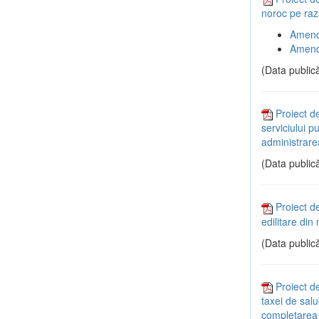
noroc pe raz
Amend
Amend
(Data publică
Proiect d
serviciului p
administrare
(Data publică
Proiect d
edilitare di
(Data publică
Proiect d
taxei de salu
completarea H