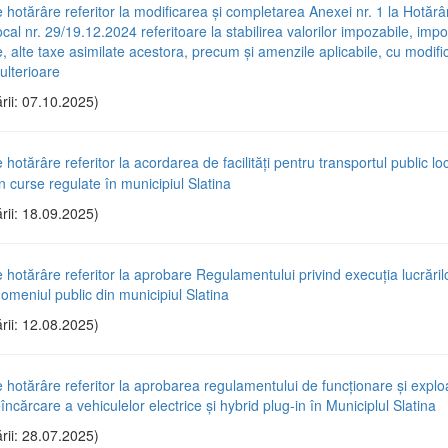
e hotărâre referitor la modificarea și completarea Anexei nr. 1 la Hotăr
ocal nr. 29/19.12.2024 referitoare la stabilirea valorilor impozabile, impoz
e, alte taxe asimilate acestora, precum și amenzile aplicabile, cu modific
ulterioare
rii: 07.10.2025)
 hotărâre referitor la acordarea de facilități pentru transportul public lo
n curse regulate în municipiul Slatina
rii: 18.09.2025)
e hotărâre referitor la aprobare Regulamentului privind execuţia lucrăril
domeniul public din municipiul Slatina
rii: 12.08.2025)
e hotărâre referitor la aprobarea regulamentului de funcţionare şi explo
reîncărcare a vehiculelor electrice şi hybrid plug-in în Municiplul Slatina
rii: 28.07.2025)