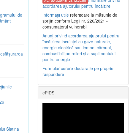
Informare privind
ACTUALIZARE (23.12.2025)
acordarea ajutorului pentru încălzire
ogramului de
Informații utile
referitoare la măsurile de
țământ
sprijin conform Legii nr. 226/2021 -
consumatorul vulnerabil
Anunț privind acordarea ajutorului pentru
încălzirea locuinței cu gaze naturale,
energie electrică sau lemne, cărbuni,
combustibili petrolieri și a suplimentului
 desfășurarea
pentru energie
Formular cerere-declarație pe proprie
răspundere
țiunile
ePIDS
026
lui Slatina