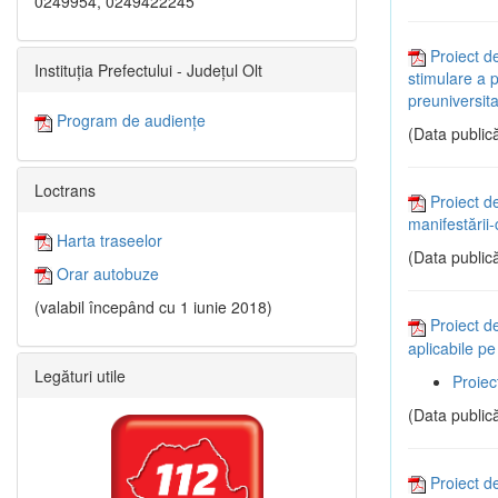
0249954, 0249422245
Proiect d
Instituția Prefectului - Județul Olt
stimulare a p
preuniversita
Program de audiențe
(Data publică
Loctrans
Proiect d
manifestării
Harta traseelor
(Data publică
Orar autobuze
(valabil începând cu 1 iunie 2018)
Proiect de
aplicabile pe
Legături utile
Proiec
(Data publică
Proiect de