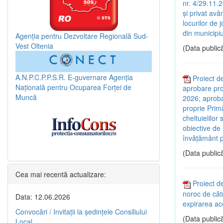
nr. 4/29.11.2
și privat avâ
locurilor de j
din municipiu
Agenția pentru Dezvoltare Regională Sud-
Vest Oltenia
(Data publică
A.N.P.C.P.P.S.R.
E-guvernare
Agenția
Proiect de
Națională pentru Ocuparea Forței de
aprobare pro
Muncă
2026; aprobar
proprie Primă
cheltuielilor
obiective de i
învățământ pe
(Data publică
Cea mai recentă actualizare:
Proiect de
noroc de cătr
Data: 12.06.2026
expirarea ace
Convocări / Invitaţii la şedinţele Consiliului
(Data publică
Local