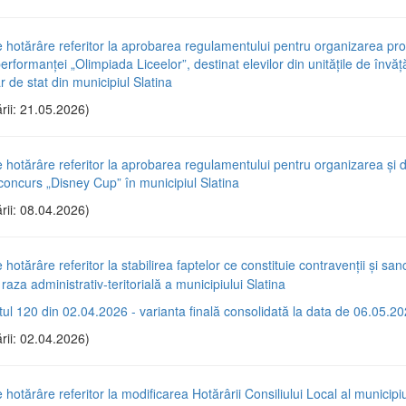
e hotărâre referitor la aprobarea regulamentului pentru organizarea pr
erformanței „Olimpiada Liceelor”, destinat elevilor din unitățile de învă
r de stat din municipiul Slatina
rii: 21.05.2026)
e hotărâre referitor la aprobarea regulamentului pentru organizarea și
-concurs „Disney Cup” în municipiul Slatina
rii: 08.04.2026)
 hotărâre referitor la stabilirea faptelor ce constituie contravenții și sanc
 raza administrativ-teritorială a municipiului Slatina
tul 120 din 02.04.2026 - varianta finală consolidată la data de 06.05.2
rii: 02.04.2026)
 hotărâre referitor la modificarea Hotărârii Consiliului Local al municipiu