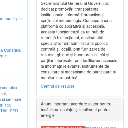
Secretariatului General al Guvernului,
dedicat promovării transparenței
instituționale, informării proactive și
în municipiul
sprijinului metodologic. Concepută ca o
platformă colaborativă și accesibilă,
aceasta funcționează ca un hub de
referință bidirecțional, destinat atât
specialiștilor din administrația publică
centrală și locală, prin furnizarea de
ea Consiliului
resurse, ghiduri și bune practici, cât și
rente
părților interesate, prin facilitarea accesului
la informații relevante, instrumente de
consultare și mecanisme de participare și
monitorizare publică.
Centrul de resurse
re complex
lei,
em și semnale
Anunț important acordare ajutor pentru
r. 153,
încălzirea locuinței și supliment pentru
RETAIL RED
energie