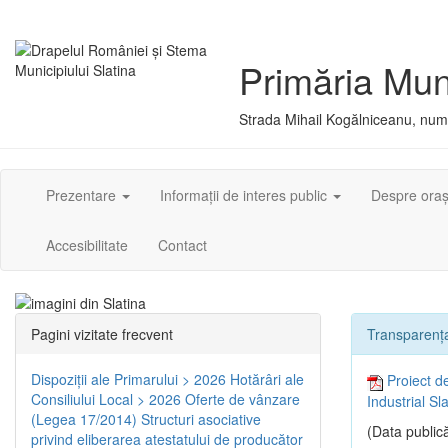
Primăria Muni
Strada Mihail Kogălniceanu, numă
Prezentare
Informații de interes public
Despre ora
Accesibilitate
Contact
Pagini vizitate frecvent
Transparența
Dispoziţii ale Primarului > 2026
Hotărâri ale
Proiect d
Consiliului Local > 2026
Oferte de vânzare
Industrial Sl
(Legea 17/2014)
Structuri asociative
(Data publică
privind eliberarea atestatului de producător