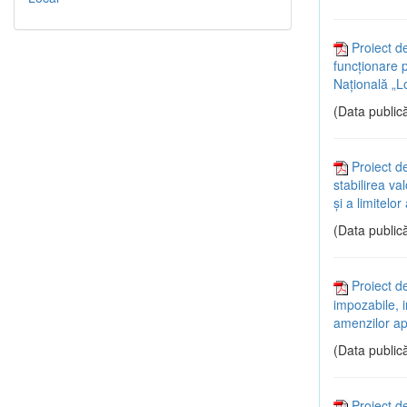
Proiect d
funcționare 
Națională „Lo
(Data publică
Proiect d
stabilirea va
și a limitelo
(Data publică
Proiect d
impozabile, i
amenzilor ap
(Data publică
Proiect de