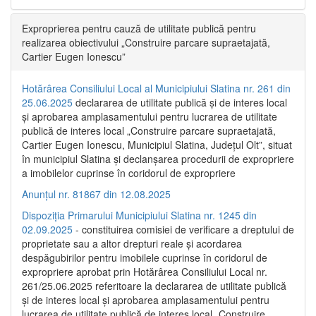
Exproprierea pentru cauză de utilitate publică pentru
realizarea obiectivului „Construire parcare supraetajată,
Cartier Eugen Ionescu”
Hotărârea Consiliului Local al Municipiului Slatina nr. 261 din
25.06.2025
declararea de utilitate publică și de interes local
și aprobarea amplasamentului pentru lucrarea de utilitate
publică de interes local „Construire parcare supraetajată,
Cartier Eugen Ionescu, Municipiul Slatina, Județul Olt”, situat
în municipiul Slatina și declanșarea procedurii de expropriere
a imobilelor cuprinse în coridorul de expropriere
Anunțul nr. 81867 din 12.08.2025
Dispoziția Primarului Municipiului Slatina nr. 1245 din
02.09.2025
- constituirea comisiei de verificare a dreptului de
proprietate sau a altor drepturi reale și acordarea
despăgubirilor pentru imobilele cuprinse în coridorul de
expropriere aprobat prin Hotărârea Consiliului Local nr.
261/25.06.2025 referitoare la declararea de utilitate publică
și de interes local și aprobarea amplasamentului pentru
lucrarea de utilitate publică de interes local „Construire