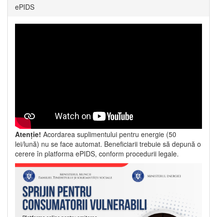
ePIDS
Atenție!
Acordarea suplimentului pentru energie (50
lei/lună) nu se face automat. Beneficiarii trebuie să depună o
cerere în platforma ePIDS, conform procedurii legale.