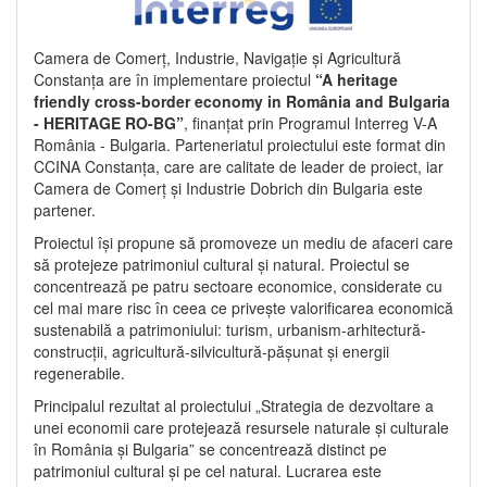
Camera de Comerț, Industrie, Navigație și Agricultură
Constanța are în implementare proiectul
“A heritage
friendly cross-border economy in România and Bulgaria
- HERITAGE RO-BG”
, finanțat prin Programul Interreg V-A
România - Bulgaria. Parteneriatul proiectului este format din
CCINA Constanța, care are calitate de leader de proiect, iar
Camera de Comerț și Industrie Dobrich din Bulgaria este
partener.
Proiectul își propune să promoveze un mediu de afaceri care
să protejeze patrimoniul cultural și natural. Proiectul se
concentrează pe patru sectoare economice, considerate cu
cel mai mare risc în ceea ce privește valorificarea economică
sustenabilă a patrimoniului: turism, urbanism-arhitectură-
construcții, agricultură-silvicultură-pășunat și energii
regenerabile.
Principalul rezultat al proiectului „Strategia de dezvoltare a
unei economii care protejează resursele naturale și culturale
în România și Bulgaria” se concentrează distinct pe
patrimoniul cultural și pe cel natural. Lucrarea este