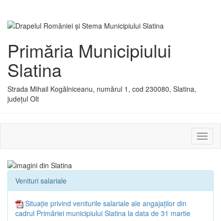
Primăria Municipiului
Slatina
Strada Mihail Kogălniceanu, numărul 1, cod 230080, Slatina,
județul Olt
Activ
sau
dezac
meniu
Venituri salariale
Situație privind veniturile salariale ale angajaților din
cadrul Primăriei municipiului Slatina la data de 31 martie