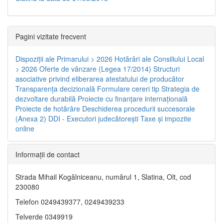
Pagini vizitate frecvent
Dispoziţii ale Primarului > 2026
Hotărâri ale Consiliului Local
> 2026
Oferte de vânzare (Legea 17/2014)
Structuri
asociative privind eliberarea atestatului de producător
Transparenţa decizională
Formulare cereri tip
Strategia de
dezvoltare durabilă
Proiecte cu finanţare internaţională
Proiecte de hotărâre
Deschiderea procedurii succesorale
(Anexa 2)
DDI - Executori judecătorești
Taxe şi impozite
online
Informaţii de contact
Strada Mihail Kogălniceanu, numărul 1, Slatina, Olt, cod
230080
Telefon 0249439377, 0249439233
Telverde 0349919