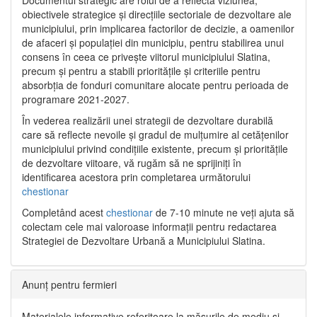
Documentul strategic are rolul de a reflecta viziunea,
obiectivele strategice și direcțiile sectoriale de dezvoltare ale
municipiului, prin implicarea factorilor de decizie, a oamenilor
de afaceri și populației din municipiu, pentru stabilirea unui
consens în ceea ce privește viitorul municipiului Slatina,
precum și pentru a stabili prioritățile și criteriile pentru
absorbția de fonduri comunitare alocate pentru perioada de
programare 2021-2027.
În vederea realizării unei strategii de dezvoltare durabilă
care să reflecte nevoile și gradul de mulțumire al cetățenilor
municipiului privind condițiile existente, precum și prioritățile
de dezvoltare viitoare, vă rugăm să ne sprijiniți în
identificarea acestora prin completarea următorului
chestionar
Completând acest
chestionar
de 7-10 minute ne veți ajuta să
colectam cele mai valoroase informații pentru redactarea
Strategiei de Dezvoltare Urbană a Municipiului Slatina.
Anunț pentru fermieri
Materialele informative referitoare la măsurile de mediu și