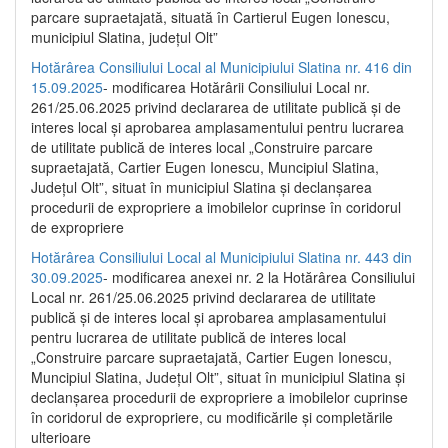
parcare supraetajată, situată în Cartierul Eugen Ionescu,
municipiul Slatina, județul Olt”
Hotărârea Consiliului Local al Municipiului Slatina nr. 416 din
15.09.2025
- modificarea Hotărârii Consiliului Local nr.
261/25.06.2025 privind declararea de utilitate publică și de
interes local și aprobarea amplasamentului pentru lucrarea
de utilitate publică de interes local „Construire parcare
supraetajată, Cartier Eugen Ionescu, Muncipiul Slatina,
Județul Olt”, situat în municipiul Slatina și declanșarea
procedurii de expropriere a imobilelor cuprinse în coridorul
de expropriere
Hotărârea Consiliului Local al Municipiului Slatina nr. 443 din
30.09.2025
- modificarea anexei nr. 2 la Hotărârea Consiliului
Local nr. 261/25.06.2025 privind declararea de utilitate
publică şi de interes local şi aprobarea amplasamentului
pentru lucrarea de utilitate publică de interes local
„Construire parcare supraetajată, Cartier Eugen Ionescu,
Muncipiul Slatina, Judeţul Olt”, situat în municipiul Slatina şi
declanşarea procedurii de expropriere a imobilelor cuprinse
în coridorul de expropriere, cu modificările şi completările
ulterioare