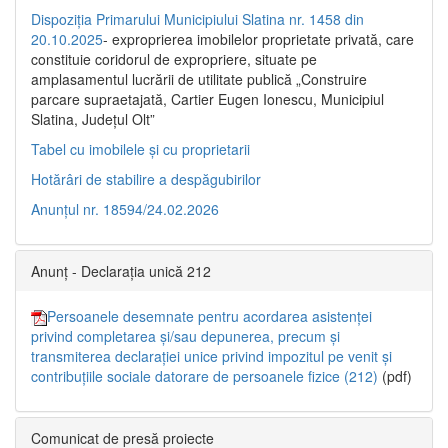
Dispoziția Primarului Municipiului Slatina nr. 1458 din
20.10.2025
- exproprierea imobilelor proprietate privată, care
constituie coridorul de expropriere, situate pe
amplasamentul lucrării de utilitate publică „Construire
parcare supraetajată, Cartier Eugen Ionescu, Municipiul
Slatina, Județul Olt”
Tabel cu imobilele și cu proprietarii
Hotărâri de stabilire a despăgubirilor
Anunțul nr. 18594/24.02.2026
Anunț - Declarația unică 212
Persoanele desemnate pentru acordarea asistenței
privind completarea și/sau depunerea, precum și
transmiterea declarației unice privind impozitul pe venit și
contribuțiile sociale datorare de persoanele fizice (212)
(pdf)
Comunicat de presă proiecte