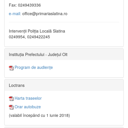
Fax: 0249439336
e-mail:
office@primariaslatina.ro
Intervenții Poliția Locală Slatina
0249954, 0249422245
Instituția Prefectului - Județul Olt
Program de audiențe
Loctrans
Harta traseelor
Orar autobuze
(valabil începând cu 1 iunie 2018)