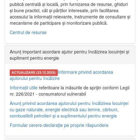
publică centrală și locală, prin furnizarea de resurse, ghiduri
și bune practici, cât și părților interesate, prin facilitarea
accesului la informații relevante, instrumente de consultare și
mecanisme de participare și monitorizare publică.
Centrul de resurse
Anunț important acordare ajutor pentru încălzirea locuinței și
supliment pentru energie
Informare privind acordarea
ACTUALIZARE (23.12.2025)
ajutorului pentru încălzire
Informații utile
referitoare la măsurile de sprijin conform Legii
nr. 226/2021 - consumatorul vulnerabil
Anunț privind acordarea ajutorului pentru încălzirea locuinței
cu gaze naturale, energie electrică sau lemne, cărbuni,
combustibili petrolieri și a suplimentului pentru energie
Formular cerere-declarație pe proprie răspundere