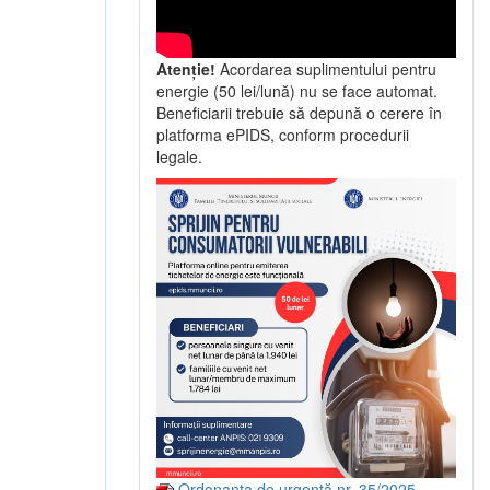
Atenție!
Acordarea suplimentului pentru
energie (50 lei/lună) nu se face automat.
Beneficiarii trebuie să depună o cerere în
platforma ePIDS, conform procedurii
legale.
Ordonanța de urgență nr. 35/2025