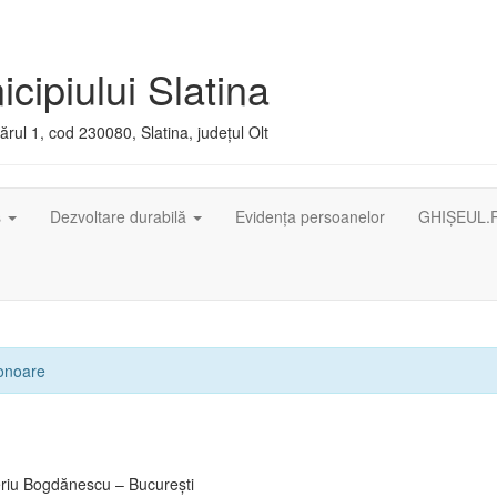
cipiului Slatina
rul 1, cod 230080, Slatina, județul Olt
ș
Dezvoltare durabilă
Evidența persoanelor
GHIȘEUL.
 onoare
eriu Bogdănescu – Bucureşti