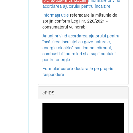
Informare privind
ACTUALIZARE (23.12.2025)
acordarea ajutorului pentru încălzire
Informații utile
referitoare la măsurile de
sprijin conform Legii nr. 226/2021 -
consumatorul vulnerabil
Anunț privind acordarea ajutorului pentru
încălzirea locuinței cu gaze naturale,
energie electrică sau lemne, cărbuni,
combustibili petrolieri și a suplimentului
pentru energie
Formular cerere-declarație pe proprie
răspundere
ePIDS