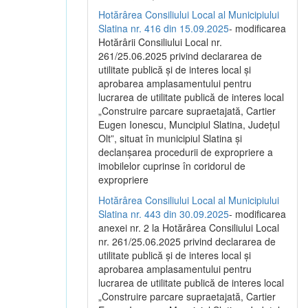
Hotărârea Consiliului Local al Municipiului
Slatina nr. 416 din 15.09.2025
- modificarea
Hotărârii Consiliului Local nr.
261/25.06.2025 privind declararea de
utilitate publică și de interes local și
aprobarea amplasamentului pentru
lucrarea de utilitate publică de interes local
„Construire parcare supraetajată, Cartier
Eugen Ionescu, Muncipiul Slatina, Județul
Olt”, situat în municipiul Slatina și
declanșarea procedurii de expropriere a
imobilelor cuprinse în coridorul de
expropriere
Hotărârea Consiliului Local al Municipiului
Slatina nr. 443 din 30.09.2025
- modificarea
anexei nr. 2 la Hotărârea Consiliului Local
nr. 261/25.06.2025 privind declararea de
utilitate publică şi de interes local şi
aprobarea amplasamentului pentru
lucrarea de utilitate publică de interes local
„Construire parcare supraetajată, Cartier