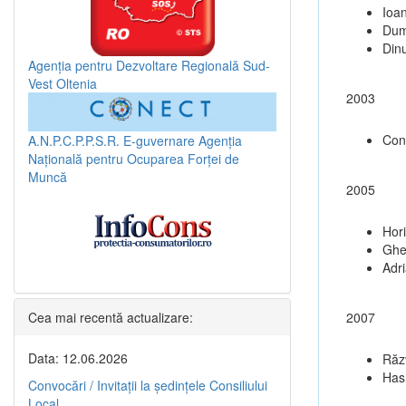
Ioa
Dum
Dinu
Agenția pentru Dezvoltare Regională Sud-
Vest Oltenia
2003
Con
A.N.P.C.P.P.S.R.
E-guvernare
Agenția
Națională pentru Ocuparea Forței de
Muncă
2005
Hori
Ghe
Adr
Cea mai recentă actualizare:
2007
Data: 12.06.2026
Răz
Hash
Convocări / Invitaţii la şedinţele Consiliului
Local