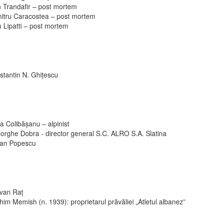
n Trandafir – post mortem
itru Caracostea – post mortem
 Lipatti – post mortem
stantin N. Ghiţescu
a Colibășanu – alpinist
orghe Dobra - director general S.C. ALRO S.A. Slatina
ian Popescu
van Raț
im Memish (n. 1939): proprietarul prăvăliei „Atletul albanez”