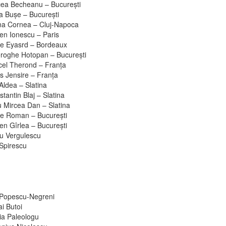
cea Becheanu – Bucureşti
a Buşe – Bucureşti
na Cornea – Cluj-Napoca
en Ionescu – Paris
e Eyasrd – Bordeaux
roghe Hotopan – Bucureşti
cel Therond – Franţa
s Jensire – Franţa
Aldea – Slatina
tantin Blaj – Slatina
u Mircea Dan – Slatina
re Roman – Bucureşti
en Gîrlea – Bucureşti
ru Vergulescu
 Spirescu
 Popescu-Negreni
i Butoi
ia Paleologu