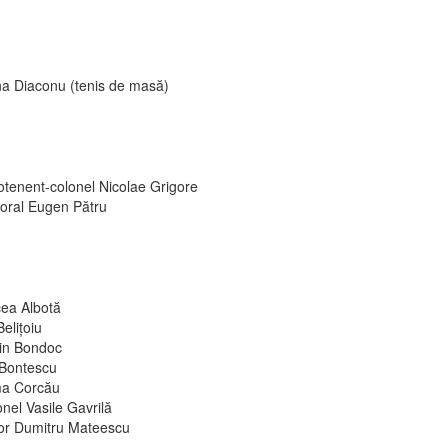
na Diaconu (tenis de masă)
otenent-colonel Nicolae Grigore
oral Eugen Pătru
cea Albotă
 Belițoiu
in Bondoc
 Bontescu
a Corcău
nel Vasile Gavrilă
or Dumitru Mateescu