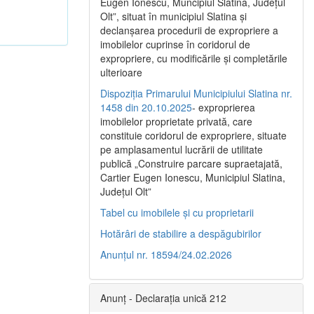
Eugen Ionescu, Muncipiul Slatina, Judeţul
Olt”, situat în municipiul Slatina şi
declanşarea procedurii de expropriere a
imobilelor cuprinse în coridorul de
expropriere, cu modificările şi completările
ulterioare
Dispoziția Primarului Municipiului Slatina nr.
1458 din 20.10.2025
- exproprierea
imobilelor proprietate privată, care
constituie coridorul de expropriere, situate
pe amplasamentul lucrării de utilitate
publică „Construire parcare supraetajată,
Cartier Eugen Ionescu, Municipiul Slatina,
Județul Olt”
Tabel cu imobilele și cu proprietarii
Hotărâri de stabilire a despăgubirilor
Anunțul nr. 18594/24.02.2026
Anunț - Declarația unică 212