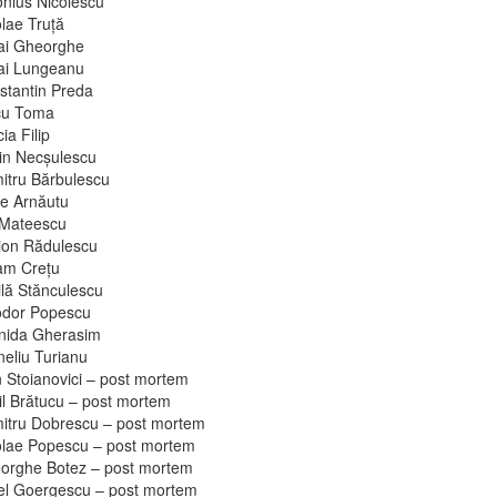
onius Nicolescu
lae Truţă
ai Gheorghe
ai Lungeanu
stantin Preda
cu Toma
cia Filip
in Necşulescu
itru Bărbulescu
re Arnăutu
 Mateescu
ion Rădulescu
am Creţu
ilă Stănculescu
odor Popescu
nida Gherasim
neliu Turianu
n Stoianovici – post mortem
il Brătucu – post mortem
itru Dobrescu – post mortem
olae Popescu – post mortem
orghe Botez – post mortem
el Goergescu – post mortem