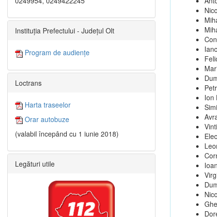
0249954, 0249422245
Ant
Nico
Mih
Mih
Instituția Prefectului - Județul Olt
Con
Ian
Program de audiențe
Feli
Mar
Dum
Loctrans
Pet
Ion
Harta traseelor
Sim
Avr
Orar autobuze
Vint
(valabil începând cu 1 iunie 2018)
Ele
Leo
Cor
Legături utile
Ioa
Virg
Dum
Nic
Ghe
Dor