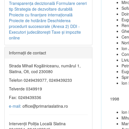
Mir
Transparenţa decizională
Formulare cereri
Sofi
tip
Strategia de dezvoltare durabilă
Doi
Proiecte cu finanţare internaţională
Eug
Proiecte de hotărâre
Deschiderea
Ren
procedurii succesorale (Anexa 2)
DDI -
Ghe
Executori judecătorești
Taxe şi impozite
Cer
online
Nori
Ion 
Informaţii de contact
Cons
Livi
Strada Mihail Kogălniceanu, numărul 1,
Pet
Slatina, Olt, cod 230080
Eug
Spi
Telefon 0249439377, 0249439233
Ion
Telverde 0349919
Fax: 0249439336
1998
e-mail:
office@primariaslatina.ro
Ion
Miha
Intervenții Poliția Locală Slatina
Mar