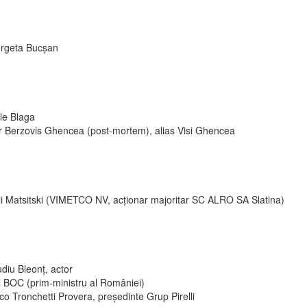
rgeta Bucșan
le Blaga
ir Berzovis Ghencea (post-mortem), alias Visi Ghencea
li Matsitski (VIMETCO NV, acționar majoritar SC ALRO SA Slatina)
diu Bleonț, actor
l BOC (prim-ministru al României)
o Tronchetti Provera, președinte Grup Pirelli