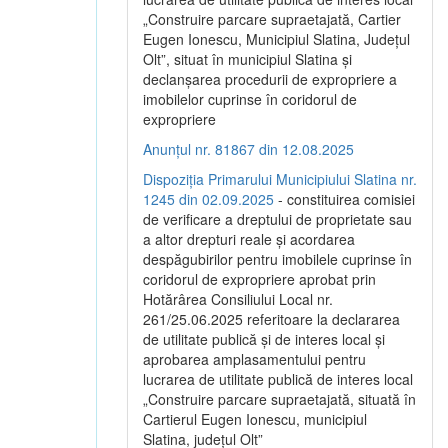
„Construire parcare supraetajată, Cartier
Eugen Ionescu, Municipiul Slatina, Județul
Olt”, situat în municipiul Slatina și
declanșarea procedurii de expropriere a
imobilelor cuprinse în coridorul de
expropriere
Anunțul nr. 81867 din 12.08.2025
Dispoziția Primarului Municipiului Slatina nr.
1245 din 02.09.2025
- constituirea comisiei
de verificare a dreptului de proprietate sau
a altor drepturi reale și acordarea
despăgubirilor pentru imobilele cuprinse în
coridorul de expropriere aprobat prin
Hotărârea Consiliului Local nr.
261/25.06.2025 referitoare la declararea
de utilitate publică și de interes local și
aprobarea amplasamentului pentru
lucrarea de utilitate publică de interes local
„Construire parcare supraetajată, situată în
Cartierul Eugen Ionescu, municipiul
Slatina, județul Olt”