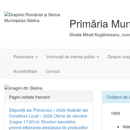
Primăria Muni
Strada Mihail Kogălniceanu, numă
Prezentare
Informații de interes public
Despre ora
Accesibilitate
Contact
Pagini vizitate frecvent
Cetățeni de
Dispoziţii ale Primarului > 2026
Hotărâri ale
1993
Consiliului Local > 2026
Oferte de vânzare
(Legea 17/2014)
Structuri asociative
Val
privind eliberarea atestatului de producător