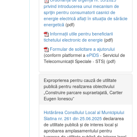
privind introducerea unui mecanism de
sprijin pentru consumatorii casnici de
energie electrică aflați în situația de sărăcie
energetică
(pdf)
Informații utile pentru beneficiarii
tichetului electronic de energie
(pdf)
Formular de solicitare a ajutorului
(conform platformei a
ePIDS
- Serviciul de
Telecomunicații Speciale - STS) (pdf)
Exproprierea pentru cauză de utilitate
publică pentru realizarea obiectivului
„Construire parcare supraetajată, Cartier
Eugen Ionescu”
Hotărârea Consiliului Local al Municipiului
Slatina nr. 261 din 25.06.2025
declararea
de utilitate publică și de interes local și
aprobarea amplasamentului pentru
lucrarea de utilitate publică de interes local