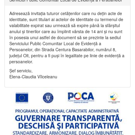
Adresează invitația tuturor cetățenilor care nu dețin acte de
identitate, sunt titulari ai actelor de identitate cu termenul de
valabilitate expirat sau urmează să expire până la sfârșitul
anului și tinerilor care au împlinit vârsta de 14 ani și nu sunt
în posesia unui astfel de document să se prezinte la sediul
Serviciului Public Comunitar Local de Evidență a
Persoanelor, din Strada Centura Basarabilor, numărul 8,
județul Olt, pentru a fi puși în legalitate pe linie de evidență a
persoanelor.
Șef serviciu,
Elena-Claudia Vîlceleanu