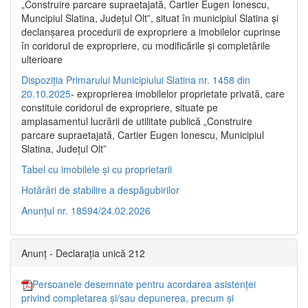
„Construire parcare supraetajată, Cartier Eugen Ionescu,
Muncipiul Slatina, Judeţul Olt”, situat în municipiul Slatina şi
declanşarea procedurii de expropriere a imobilelor cuprinse
în coridorul de expropriere, cu modificările şi completările
ulterioare
Dispoziția Primarului Municipiului Slatina nr. 1458 din
20.10.2025
- exproprierea imobilelor proprietate privată, care
constituie coridorul de expropriere, situate pe
amplasamentul lucrării de utilitate publică „Construire
parcare supraetajată, Cartier Eugen Ionescu, Municipiul
Slatina, Județul Olt”
Tabel cu imobilele și cu proprietarii
Hotărâri de stabilire a despăgubirilor
Anunțul nr. 18594/24.02.2026
Anunț - Declarația unică 212
Persoanele desemnate pentru acordarea asistenței
privind completarea și/sau depunerea, precum și