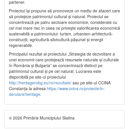
partener.
Proiectul își propune să promoveze un mediu de afaceri care
să protejeze patrimoniul cultural și natural. Proiectul se
concentrează pe patru sectoare economice, considerate cu
cel mai mare risc în ceea ce privește valorificarea economică
sustenabilă a patrimoniului: turism, urbanism-arhitectură-
construcții, agricultură-silvicultură-pășunat și energii
regenerabile.
Principalul rezultat al proiectului „Strategia de dezvoltare a
unei economii care protejează resursele naturale și culturale
în România și Bulgaria” se concentrează distinct pe
patrimoniul cultural și pe cel natural. Lucrarea este
disponibilă pe site-ul proiectului
http://heritagerobg.eu/ro/rezultate/
sau pe site-ul CCINA
Constanța la adresa
https://www.ccina.ro/proiecte/in-
derulare/heritage
.
© 2026 Primăria Municipiului Slatina