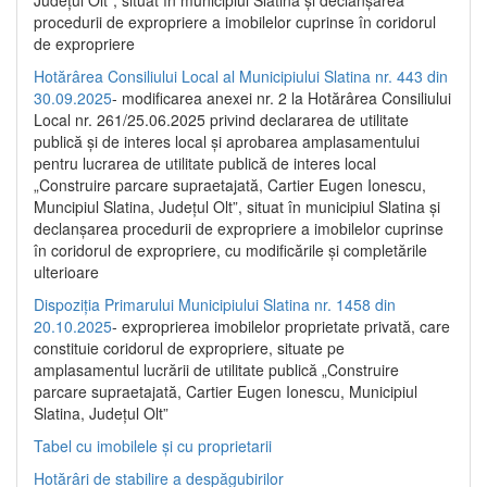
Județul Olt”, situat în municipiul Slatina și declanșarea
procedurii de expropriere a imobilelor cuprinse în coridorul
de expropriere
Hotărârea Consiliului Local al Municipiului Slatina nr. 443 din
30.09.2025
- modificarea anexei nr. 2 la Hotărârea Consiliului
Local nr. 261/25.06.2025 privind declararea de utilitate
publică şi de interes local şi aprobarea amplasamentului
pentru lucrarea de utilitate publică de interes local
„Construire parcare supraetajată, Cartier Eugen Ionescu,
Muncipiul Slatina, Judeţul Olt”, situat în municipiul Slatina şi
declanşarea procedurii de expropriere a imobilelor cuprinse
în coridorul de expropriere, cu modificările şi completările
ulterioare
Dispoziția Primarului Municipiului Slatina nr. 1458 din
20.10.2025
- exproprierea imobilelor proprietate privată, care
constituie coridorul de expropriere, situate pe
amplasamentul lucrării de utilitate publică „Construire
parcare supraetajată, Cartier Eugen Ionescu, Municipiul
Slatina, Județul Olt”
Tabel cu imobilele și cu proprietarii
Hotărâri de stabilire a despăgubirilor