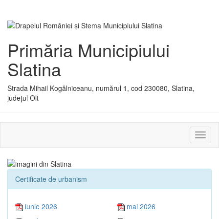
Primăria Municipiului
Slatina
Strada Mihail Kogălniceanu, numărul 1, cod 230080, Slatina,
județul Olt
Activ
sau
dezac
meniu
Certificate de urbanism
iunie 2026
mai 2026