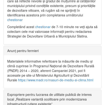
care să reflecte nevoile și gradul de mulțumire al cetățenilor
municipiului privind condițiile existente, precum și prioritățile
de dezvoltare viitoare, vă rugăm să ne sprijiniți în
identificarea acestora prin completarea următorului
chestionar
Completând acest
chestionar
de 7-10 minute ne veți ajuta să
colectam cele mai valoroase informații pentru redactarea
Strategiei de Dezvoltare Urbană a Municipiului Slatina.
Anunț pentru fermieri
Materialele informative referitoare la măsurile de mediu și
climă cuprinse în Programul Național de Dezvoltare Rurală
(PNDR) 2014 – 2020, aferent Campaniei 2021, pot fi
accesate pe site-ul Ministerului Agriculturii și Dezvoltării
Rurale
https://www.madr.ro/masuri-de-mediu-si-clima.html
Expropriere pentru lucrarea de utilitate publică de interes
local „Realizare variantă ocolitoare prin modernizarea
infrastructurii rutiere existente”