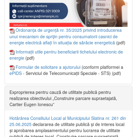
Ordonanța de urgență nr. 35/2025 privind introducerea
unui mecanism de sprijin pentru consumatorii casnici de
energie electrică aflați în situația de sărăcie energetică
(pdf)
Informații utile pentru beneficiarii tichetului electronic de
energie
(pdf)
Formular de solicitare a ajutorului
(conform platformei a
ePIDS
- Serviciul de Telecomunicații Speciale - STS) (pdf)
Exproprierea pentru cauză de utilitate publică pentru
realizarea obiectivului „Construire parcare supraetajată,
Cartier Eugen Ionescu”
Hotărârea Consiliului Local al Municipiului Slatina nr. 261 din
25.06.2025
declararea de utilitate publică și de interes local
și aprobarea amplasamentului pentru lucrarea de utilitate
publică de interes local „Construire parcare supraetajată,