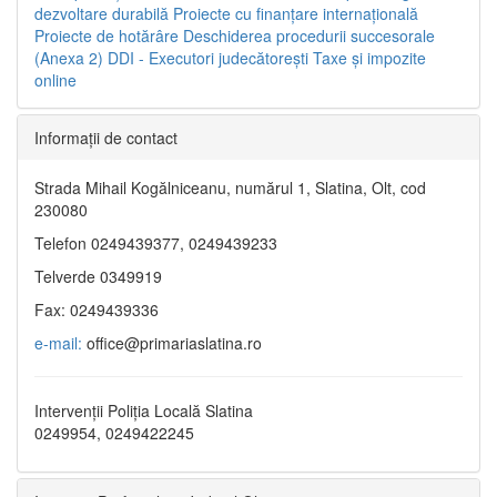
dezvoltare durabilă
Proiecte cu finanţare internaţională
Proiecte de hotărâre
Deschiderea procedurii succesorale
(Anexa 2)
DDI - Executori judecătorești
Taxe şi impozite
online
Informaţii de contact
Strada Mihail Kogălniceanu, numărul 1, Slatina, Olt, cod
230080
Telefon 0249439377, 0249439233
Telverde 0349919
Fax: 0249439336
e-mail:
office@primariaslatina.ro
Intervenții Poliția Locală Slatina
0249954, 0249422245