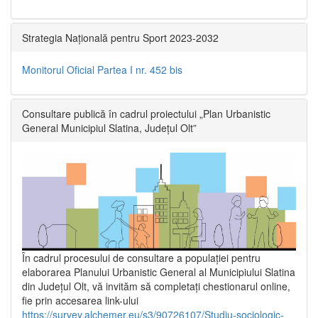
Strategia Națională pentru Sport 2023-2032
Monitorul Oficial Partea I nr. 452 bis
Consultare publică în cadrul proiectului „Plan Urbanistic
General Municipiul Slatina, Județul Olt”
În cadrul procesului de consultare a populaţiei pentru
elaborarea Planului Urbanistic General al Municipiului Slatina
din Județul Olt, vă invităm să completați chestionarul online,
fie prin accesarea link-ului
https://survey.alchemer.eu/s3/90726107/Studiu-sociologic-