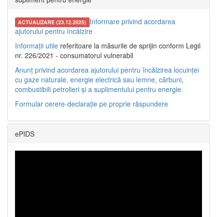
Informare privind acordarea
ACTUALIZARE (23.12.2025)
ajutorului pentru încălzire
Informații utile
referitoare la măsurile de sprijin conform Legii
nr. 226/2021 - consumatorul vulnerabil
Anunț privind acordarea ajutorului pentru încălzirea locuinței
cu gaze naturale, energie electrică sau lemne, cărbuni,
combustibili petrolieri și a suplimentului pentru energie
Formular cerere-declarație pe proprie răspundere
ePIDS