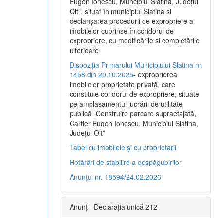
Eugen Ionescu, Muncipiul Slatina, Judeţul
Olt”, situat în municipiul Slatina şi
declanşarea procedurii de expropriere a
imobilelor cuprinse în coridorul de
expropriere, cu modificările şi completările
ulterioare
Dispoziția Primarului Municipiului Slatina nr.
1458 din 20.10.2025
- exproprierea
imobilelor proprietate privată, care
constituie coridorul de expropriere, situate
pe amplasamentul lucrării de utilitate
publică „Construire parcare supraetajată,
Cartier Eugen Ionescu, Municipiul Slatina,
Județul Olt”
Tabel cu imobilele și cu proprietarii
Hotărâri de stabilire a despăgubirilor
Anunțul nr. 18594/24.02.2026
Anunț - Declarația unică 212