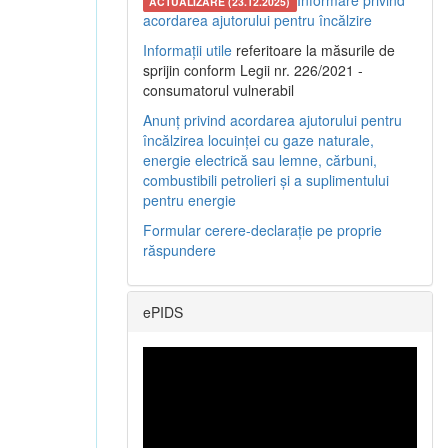
Informare privind
ACTUALIZARE (23.12.2025)
acordarea ajutorului pentru încălzire
Informații utile
referitoare la măsurile de
sprijin conform Legii nr. 226/2021 -
consumatorul vulnerabil
Anunț privind acordarea ajutorului pentru
încălzirea locuinței cu gaze naturale,
energie electrică sau lemne, cărbuni,
combustibili petrolieri și a suplimentului
pentru energie
Formular cerere-declarație pe proprie
răspundere
ePIDS