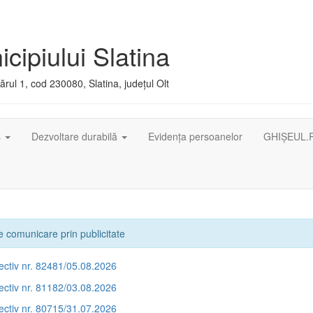
cipiului Slatina
rul 1, cod 230080, Slatina, județul Olt
ș
Dezvoltare durabilă
Evidența persoanelor
GHIȘEUL.
 comunicare prin publicitate
ectiv nr. 82481/05.08.2026
ectiv nr. 81182/03.08.2026
ectiv nr. 80715/31.07.2026