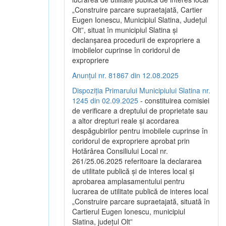
„Construire parcare supraetajată, Cartier
Eugen Ionescu, Municipiul Slatina, Județul
Olt”, situat în municipiul Slatina și
declanșarea procedurii de expropriere a
imobilelor cuprinse în coridorul de
expropriere
Anunțul nr. 81867 din 12.08.2025
Dispoziția Primarului Municipiului Slatina nr.
1245 din 02.09.2025
- constituirea comisiei
de verificare a dreptului de proprietate sau
a altor drepturi reale și acordarea
despăgubirilor pentru imobilele cuprinse în
coridorul de expropriere aprobat prin
Hotărârea Consiliului Local nr.
261/25.06.2025 referitoare la declararea
de utilitate publică și de interes local și
aprobarea amplasamentului pentru
lucrarea de utilitate publică de interes local
„Construire parcare supraetajată, situată în
Cartierul Eugen Ionescu, municipiul
Slatina, județul Olt”