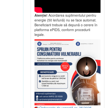
Atenție!
Acordarea suplimentului pentru
energie (50 lei/lună) nu se face automat.
Beneficiarii trebuie să depună o cerere în
platforma ePIDS, conform procedurii
legale.
Ordonanța de urgență nr. 35/2025