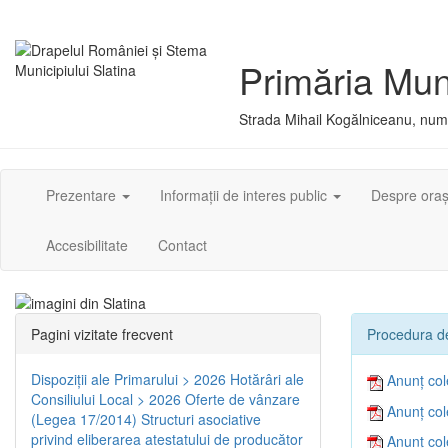
Primăria Muni
Strada Mihail Kogălniceanu, numă
Prezentare
Informații de interes public
Despre ora
Accesibilitate
Contact
Pagini vizitate frecvent
Procedura de
Dispoziţii ale Primarului > 2026
Hotărâri ale
Anunț col
Consiliului Local > 2026
Oferte de vânzare
Anunț col
(Legea 17/2014)
Structuri asociative
privind eliberarea atestatului de producător
Anunț col