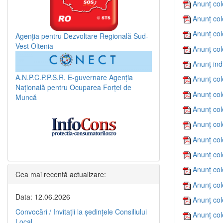
Anunț col
Anunț col
Anunț col
Agenția pentru Dezvoltare Regională Sud-
Vest Oltenia
Anunț col
Anunț ind
A.N.P.C.P.P.S.R.
E-guvernare
Agenția
Anunț col
Națională pentru Ocuparea Forței de
Anunț col
Muncă
Anunț col
Anunț col
Anunț col
Anunț col
Anunț col
Cea mai recentă actualizare:
Anunț col
Data: 12.06.2026
Anunț col
Convocări / Invitaţii la şedinţele Consiliului
Anunț col
Local