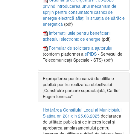
privind introducerea unui mecanism de
sprijin pentru consumatorii casnici de
energie electrică aflați în situația de sărăcie
energetică
(pdf)
Informații utile pentru beneficiarii
tichetului electronic de energie
(pdf)
Formular de solicitare a ajutorului
(conform platformei a
ePIDS
- Serviciul de
Telecomunicații Speciale - STS) (pdf)
Exproprierea pentru cauză de utilitate
publică pentru realizarea obiectivului
„Construire parcare supraetajată, Cartier
Eugen Ionescu”
Hotărârea Consiliului Local al Municipiului
Slatina nr. 261 din 25.06.2025
declararea
de utilitate publică și de interes local și
aprobarea amplasamentului pentru
lucrarea de utilitate publică de interes local