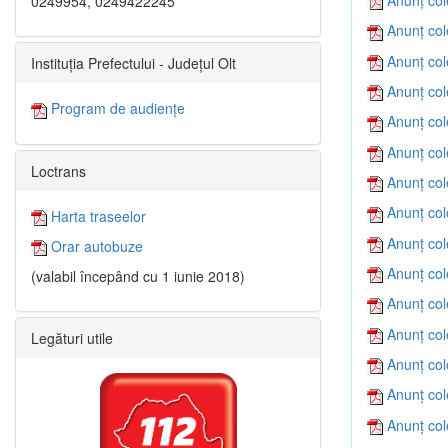
0249954, 0249422245
Anunț col
Anunț col
Instituția Prefectului - Județul Olt
Anunț col
Program de audiențe
Anunț col
Anunț col
Loctrans
Anunț col
Anunț col
Harta traseelor
Anunț col
Orar autobuze
Anunț col
(valabil începând cu 1 iunie 2018)
Anunț col
Anunț col
Legături utile
Anunț col
Anunț col
Anunț col