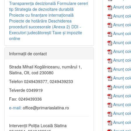
Transparenţa decizională
Formulare cereri
Anunț col
tip
Strategia de dezvoltare durabilă
Proiecte cu finanţare internaţională
Anunț col
Proiecte de hotărâre
Deschiderea
Anunț col
procedurii succesorale (Anexa 2)
DDI -
Executori judecătorești
Taxe şi impozite
Anunț col
online
Anunț col
Anunț col
Informaţii de contact
Anunț col
Strada Mihail Kogălniceanu, numărul 1,
Anunț col
Slatina, Olt, cod 230080
Anunț col
Telefon 0249439377, 0249439233
Anunț col
Telverde 0349919
Anunț col
Fax: 0249439336
Anunț col
e-mail:
office@primariaslatina.ro
Anunț col
Anunț col
Intervenții Poliția Locală Slatina
Anunț col