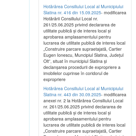
Hotărârea Consiliului Local al Municipiului
Slatina nr. 416 din 15.09.2025
- modificarea
Hotărârii Consiliului Local nr.
261/25.06.2025 privind declararea de
utilitate publică și de interes local și
aprobarea amplasamentului pentru
lucrarea de utilitate publică de interes local
„Construire parcare supraetajată, Cartier
Eugen Ionescu, Muncipiul Slatina, Județul
Olt”, situat în municipiul Slatina și
declanșarea procedurii de expropriere a
imobilelor cuprinse în coridorul de
expropriere
Hotărârea Consiliului Local al Municipiului
Slatina nr. 443 din 30.09.2025
- modificarea
anexei nr. 2 la Hotărârea Consiliului Local
nr. 261/25.06.2025 privind declararea de
utilitate publică şi de interes local şi
aprobarea amplasamentului pentru
lucrarea de utilitate publică de interes local
„Construire parcare supraetajată, Cartier