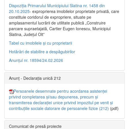
Dispoziția Primarului Municipiului Slatina nr. 1458 din
20.10.2025
- exproprierea imobilelor proprietate privată, care
constituie coridorul de expropriere, situate pe
amplasamentul lucrării de utilitate publică „Construire
parcare supraetajată, Cartier Eugen Ionescu, Municipiul
Slatina, Județul Olt”
Tabel cu imobilele și cu proprietarii
Hotărâri de stabilire a despăgubirilor
Anunțul nr. 18594/24.02.2026
Anunț - Declarația unică 212
Persoanele desemnate pentru acordarea asistenței
privind completarea și/sau depunerea, precum și
transmiterea declarației unice privind impozitul pe venit și
contribuțiile sociale datorare de persoanele fizice (212)
(pdf)
Comunicat de presă proiecte