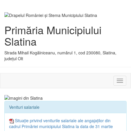
Primăria Municipiului
Slatina
Strada Mihail Kogălniceanu, numărul 1, cod 230080, Slatina,
județul Olt
Activ
sau
dezac
meniu
Venituri salariale
Situație privind veniturile salariale ale angajaților din
cadrul Primăriei municipiului Slatina la data de 31 martie