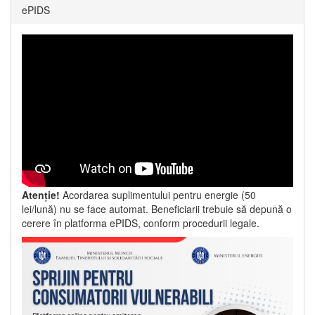
ePIDS
Atenție!
Acordarea suplimentului pentru energie (50
lei/lună) nu se face automat. Beneficiarii trebuie să depună o
cerere în platforma ePIDS, conform procedurii legale.