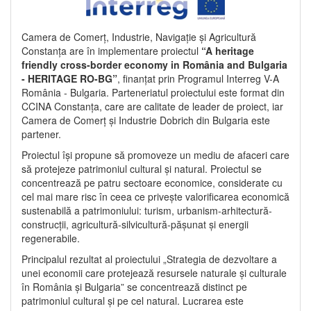
Camera de Comerț, Industrie, Navigație și Agricultură
Constanța are în implementare proiectul
“A heritage
friendly cross-border economy in România and Bulgaria
- HERITAGE RO-BG”
, finanțat prin Programul Interreg V-A
România - Bulgaria. Parteneriatul proiectului este format din
CCINA Constanța, care are calitate de leader de proiect, iar
Camera de Comerț și Industrie Dobrich din Bulgaria este
partener.
Proiectul își propune să promoveze un mediu de afaceri care
să protejeze patrimoniul cultural și natural. Proiectul se
concentrează pe patru sectoare economice, considerate cu
cel mai mare risc în ceea ce privește valorificarea economică
sustenabilă a patrimoniului: turism, urbanism-arhitectură-
construcții, agricultură-silvicultură-pășunat și energii
regenerabile.
Principalul rezultat al proiectului „Strategia de dezvoltare a
unei economii care protejează resursele naturale și culturale
în România și Bulgaria” se concentrează distinct pe
patrimoniul cultural și pe cel natural. Lucrarea este