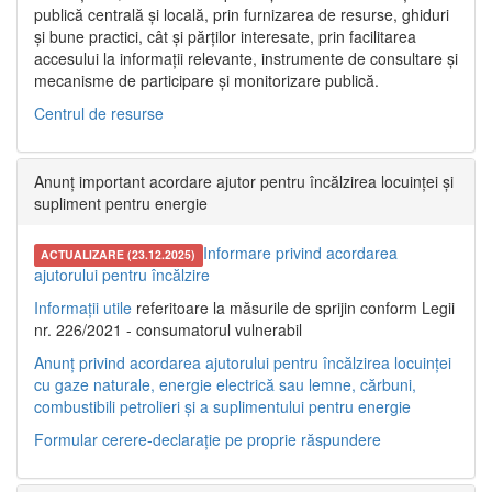
publică centrală și locală, prin furnizarea de resurse, ghiduri
și bune practici, cât și părților interesate, prin facilitarea
accesului la informații relevante, instrumente de consultare și
mecanisme de participare și monitorizare publică.
Centrul de resurse
Anunț important acordare ajutor pentru încălzirea locuinței și
supliment pentru energie
Informare privind acordarea
ACTUALIZARE (23.12.2025)
ajutorului pentru încălzire
Informații utile
referitoare la măsurile de sprijin conform Legii
nr. 226/2021 - consumatorul vulnerabil
Anunț privind acordarea ajutorului pentru încălzirea locuinței
cu gaze naturale, energie electrică sau lemne, cărbuni,
combustibili petrolieri și a suplimentului pentru energie
Formular cerere-declarație pe proprie răspundere