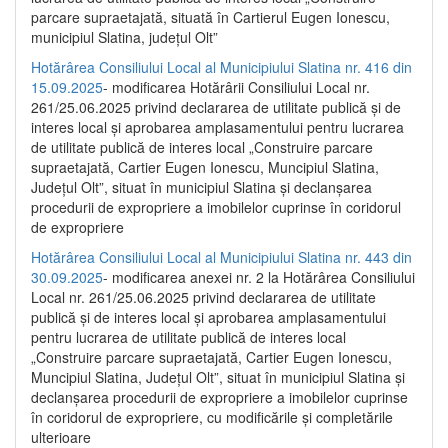
parcare supraetajată, situată în Cartierul Eugen Ionescu,
municipiul Slatina, județul Olt”
Hotărârea Consiliului Local al Municipiului Slatina nr. 416 din
15.09.2025
- modificarea Hotărârii Consiliului Local nr.
261/25.06.2025 privind declararea de utilitate publică și de
interes local și aprobarea amplasamentului pentru lucrarea
de utilitate publică de interes local „Construire parcare
supraetajată, Cartier Eugen Ionescu, Muncipiul Slatina,
Județul Olt”, situat în municipiul Slatina și declanșarea
procedurii de expropriere a imobilelor cuprinse în coridorul
de expropriere
Hotărârea Consiliului Local al Municipiului Slatina nr. 443 din
30.09.2025
- modificarea anexei nr. 2 la Hotărârea Consiliului
Local nr. 261/25.06.2025 privind declararea de utilitate
publică şi de interes local şi aprobarea amplasamentului
pentru lucrarea de utilitate publică de interes local
„Construire parcare supraetajată, Cartier Eugen Ionescu,
Muncipiul Slatina, Judeţul Olt”, situat în municipiul Slatina şi
declanşarea procedurii de expropriere a imobilelor cuprinse
în coridorul de expropriere, cu modificările şi completările
ulterioare