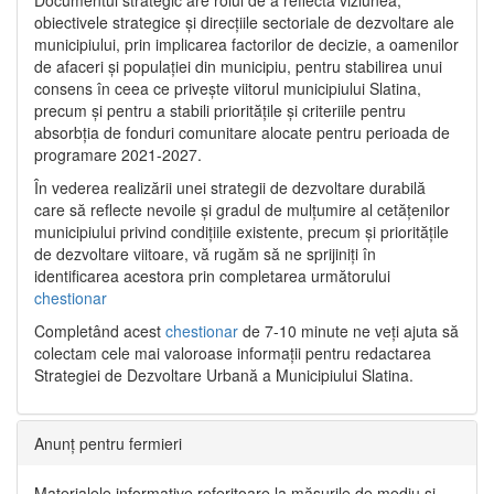
Documentul strategic are rolul de a reflecta viziunea,
obiectivele strategice și direcțiile sectoriale de dezvoltare ale
municipiului, prin implicarea factorilor de decizie, a oamenilor
de afaceri și populației din municipiu, pentru stabilirea unui
consens în ceea ce privește viitorul municipiului Slatina,
precum și pentru a stabili prioritățile și criteriile pentru
absorbția de fonduri comunitare alocate pentru perioada de
programare 2021-2027.
În vederea realizării unei strategii de dezvoltare durabilă
care să reflecte nevoile și gradul de mulțumire al cetățenilor
municipiului privind condițiile existente, precum și prioritățile
de dezvoltare viitoare, vă rugăm să ne sprijiniți în
identificarea acestora prin completarea următorului
chestionar
Completând acest
chestionar
de 7-10 minute ne veți ajuta să
colectam cele mai valoroase informații pentru redactarea
Strategiei de Dezvoltare Urbană a Municipiului Slatina.
Anunț pentru fermieri
Materialele informative referitoare la măsurile de mediu și