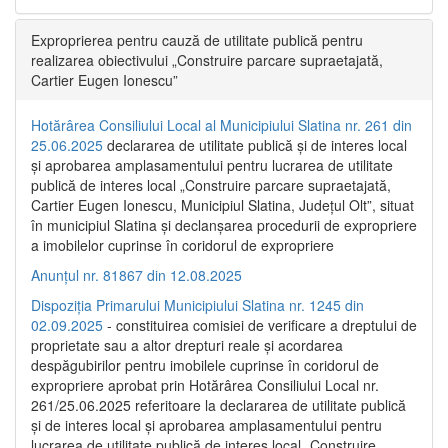
Exproprierea pentru cauză de utilitate publică pentru
realizarea obiectivului „Construire parcare supraetajată,
Cartier Eugen Ionescu”
Hotărârea Consiliului Local al Municipiului Slatina nr. 261 din
25.06.2025
declararea de utilitate publică și de interes local
și aprobarea amplasamentului pentru lucrarea de utilitate
publică de interes local „Construire parcare supraetajată,
Cartier Eugen Ionescu, Municipiul Slatina, Județul Olt”, situat
în municipiul Slatina și declanșarea procedurii de expropriere
a imobilelor cuprinse în coridorul de expropriere
Anunțul nr. 81867 din 12.08.2025
Dispoziția Primarului Municipiului Slatina nr. 1245 din
02.09.2025
- constituirea comisiei de verificare a dreptului de
proprietate sau a altor drepturi reale și acordarea
despăgubirilor pentru imobilele cuprinse în coridorul de
expropriere aprobat prin Hotărârea Consiliului Local nr.
261/25.06.2025 referitoare la declararea de utilitate publică
și de interes local și aprobarea amplasamentului pentru
lucrarea de utilitate publică de interes local „Construire