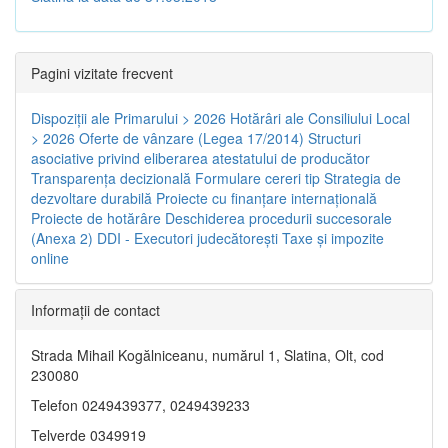
Pagini vizitate frecvent
Dispoziţii ale Primarului > 2026
Hotărâri ale Consiliului Local
> 2026
Oferte de vânzare (Legea 17/2014)
Structuri
asociative privind eliberarea atestatului de producător
Transparenţa decizională
Formulare cereri tip
Strategia de
dezvoltare durabilă
Proiecte cu finanţare internaţională
Proiecte de hotărâre
Deschiderea procedurii succesorale
(Anexa 2)
DDI - Executori judecătorești
Taxe şi impozite
online
Informaţii de contact
Strada Mihail Kogălniceanu, numărul 1, Slatina, Olt, cod
230080
Telefon 0249439377, 0249439233
Telverde 0349919