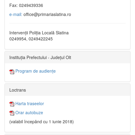
Fax: 0249439336
e-mail:
office@primariaslatina.ro
Intervenții Poliția Locală Slatina
0249954, 0249422245
Instituția Prefectului - Județul Olt
Program de audiențe
Loctrans
Harta traseelor
Orar autobuze
(valabil începând cu 1 iunie 2018)