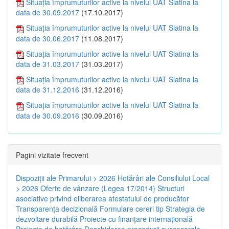
Situația împrumuturilor active la nivelul UAT Slatina la
data de 30.09.2017
(17.10.2017)
Situația împrumuturilor active la nivelul UAT Slatina la
data de 30.06.2017
(11.08.2017)
Situația împrumuturilor active la nivelul UAT Slatina la
data de 31.03.2017
(31.03.2017)
Situația împrumuturilor active la nivelul UAT Slatina la
data de 31.12.2016
(31.12.2016)
Situația împrumuturilor active la nivelul UAT Slatina la
data de 30.09.2016
(30.09.2016)
Pagini vizitate frecvent
Dispoziţii ale Primarului > 2026
Hotărâri ale Consiliului Local
> 2026
Oferte de vânzare (Legea 17/2014)
Structuri
asociative privind eliberarea atestatului de producător
Transparenţa decizională
Formulare cereri tip
Strategia de
dezvoltare durabilă
Proiecte cu finanţare internaţională
Proiecte de hotărâre
Deschiderea procedurii succesorale