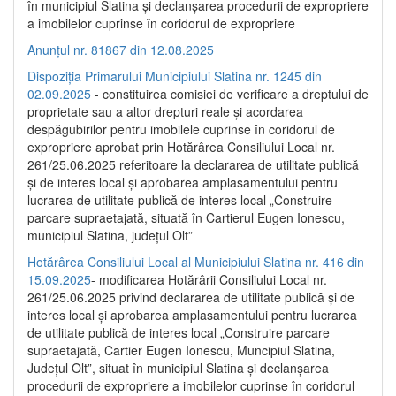
în municipiul Slatina și declanșarea procedurii de expropriere
a imobilelor cuprinse în coridorul de expropriere
Anunțul nr. 81867 din 12.08.2025
Dispoziția Primarului Municipiului Slatina nr. 1245 din
02.09.2025
- constituirea comisiei de verificare a dreptului de
proprietate sau a altor drepturi reale și acordarea
despăgubirilor pentru imobilele cuprinse în coridorul de
expropriere aprobat prin Hotărârea Consiliului Local nr.
261/25.06.2025 referitoare la declararea de utilitate publică
și de interes local și aprobarea amplasamentului pentru
lucrarea de utilitate publică de interes local „Construire
parcare supraetajată, situată în Cartierul Eugen Ionescu,
municipiul Slatina, județul Olt”
Hotărârea Consiliului Local al Municipiului Slatina nr. 416 din
15.09.2025
- modificarea Hotărârii Consiliului Local nr.
261/25.06.2025 privind declararea de utilitate publică și de
interes local și aprobarea amplasamentului pentru lucrarea
de utilitate publică de interes local „Construire parcare
supraetajată, Cartier Eugen Ionescu, Muncipiul Slatina,
Județul Olt”, situat în municipiul Slatina și declanșarea
procedurii de expropriere a imobilelor cuprinse în coridorul