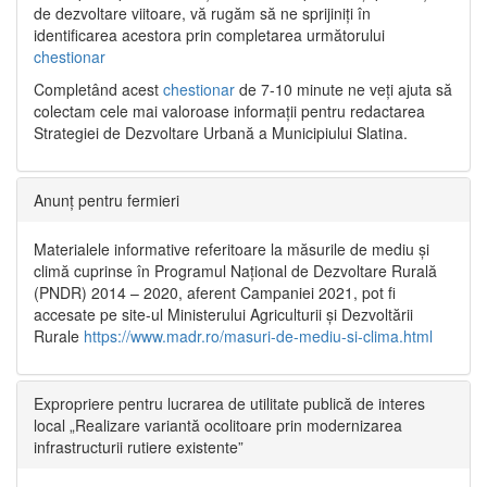
de dezvoltare viitoare, vă rugăm să ne sprijiniți în
identificarea acestora prin completarea următorului
chestionar
Completând acest
chestionar
de 7-10 minute ne veți ajuta să
colectam cele mai valoroase informații pentru redactarea
Strategiei de Dezvoltare Urbană a Municipiului Slatina.
Anunț pentru fermieri
Materialele informative referitoare la măsurile de mediu și
climă cuprinse în Programul Național de Dezvoltare Rurală
(PNDR) 2014 – 2020, aferent Campaniei 2021, pot fi
accesate pe site-ul Ministerului Agriculturii și Dezvoltării
Rurale
https://www.madr.ro/masuri-de-mediu-si-clima.html
Expropriere pentru lucrarea de utilitate publică de interes
local „Realizare variantă ocolitoare prin modernizarea
infrastructurii rutiere existente”