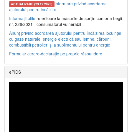
Informare privind acordarea
ACTUALIZARE (23.12.2025)
ajutorului pentru încălzire
Informații utile
referitoare la măsurile de sprijin conform Legii
nr. 226/2021 - consumatorul vulnerabil
Anunț privind acordarea ajutorului pentru încălzirea locuinței
cu gaze naturale, energie electrică sau lemne, cărbuni,
combustibili petrolieri și a suplimentului pentru energie
Formular cerere-declarație pe proprie răspundere
ePIDS