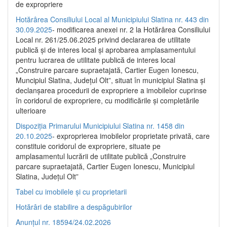
de expropriere
Hotărârea Consiliului Local al Municipiului Slatina nr. 443 din
30.09.2025
- modificarea anexei nr. 2 la Hotărârea Consiliului
Local nr. 261/25.06.2025 privind declararea de utilitate
publică şi de interes local şi aprobarea amplasamentului
pentru lucrarea de utilitate publică de interes local
„Construire parcare supraetajată, Cartier Eugen Ionescu,
Muncipiul Slatina, Judeţul Olt”, situat în municipiul Slatina şi
declanşarea procedurii de expropriere a imobilelor cuprinse
în coridorul de expropriere, cu modificările şi completările
ulterioare
Dispoziția Primarului Municipiului Slatina nr. 1458 din
20.10.2025
- exproprierea imobilelor proprietate privată, care
constituie coridorul de expropriere, situate pe
amplasamentul lucrării de utilitate publică „Construire
parcare supraetajată, Cartier Eugen Ionescu, Municipiul
Slatina, Județul Olt”
Tabel cu imobilele și cu proprietarii
Hotărâri de stabilire a despăgubirilor
Anunțul nr. 18594/24.02.2026