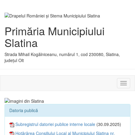
Primăria Municipiului
Slatina
Strada Mihail Kogălniceanu, numărul 1, cod 230080, Slatina,
județul Olt
Activ
sau
dezac
meniu
Datoria publică
Subregistrul datoriei publice interne locale
(30.09.2025)
Hotărârea Consiliului Local al Municipiului Slatina nr.