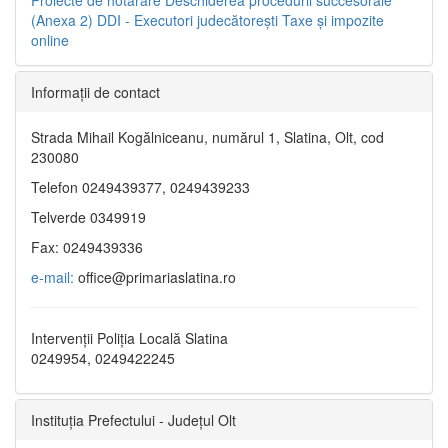
(Anexa 2)
DDI - Executori judecătorești
Taxe şi impozite
online
Informaţii de contact
Strada Mihail Kogălniceanu, numărul 1, Slatina, Olt, cod
230080
Telefon 0249439377, 0249439233
Telverde 0349919
Fax: 0249439336
e-mail:
office@primariaslatina.ro
Intervenții Poliția Locală Slatina
0249954, 0249422245
Instituția Prefectului - Județul Olt