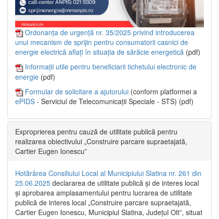
Ordonanța de urgență nr. 35/2025 privind introducerea
unui mecanism de sprijin pentru consumatorii casnici de
energie electrică aflați în situația de sărăcie energetică
(pdf)
Informații utile pentru beneficiarii tichetului electronic de
energie
(pdf)
Formular de solicitare a ajutorului
(conform platformei a
ePIDS
- Serviciul de Telecomunicații Speciale - STS) (pdf)
Exproprierea pentru cauză de utilitate publică pentru
realizarea obiectivului „Construire parcare supraetajată,
Cartier Eugen Ionescu”
Hotărârea Consiliului Local al Municipiului Slatina nr. 261 din
25.06.2025
declararea de utilitate publică și de interes local
și aprobarea amplasamentului pentru lucrarea de utilitate
publică de interes local „Construire parcare supraetajată,
Cartier Eugen Ionescu, Municipiul Slatina, Județul Olt”, situat