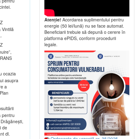
a pentru
intei.
Atenție!
Acordarea suplimentului pentru
UZ
energie (50 lei/lună) nu se face automat.
 Vintilă
Beneficiarii trebuie să depună o cerere în
.
platforma ePIDS, conform procedurii
legale.
UZ
muire”,
ILTRANS
u ocazia
lui asupra
re a
 Plan
sultării
a pentru
 Drăgănești,
i de
t dl.
Ordonanța de urgență nr. 35/2025