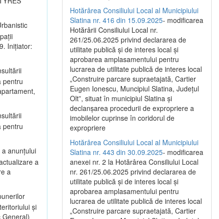
I TYRES
Hotărârea Consiliului Local al Municipiului
Slatina nr. 416 din 15.09.2025
- modificarea
rbanistic
Hotărârii Consiliului Local nr.
pații
261/25.06.2025 privind declararea de
 Inițiator:
utilitate publică și de interes local și
aprobarea amplasamentului pentru
lucrarea de utilitate publică de interes local
sultării
„Construire parcare supraetajată, Cartier
a pentru
Eugen Ionescu, Muncipiul Slatina, Județul
 apartament,
Olt”, situat în municipiul Slatina și
declanșarea procedurii de expropriere a
sultării
imobilelor cuprinse în coridorul de
a pentru
expropriere
Hotărârea Consiliului Local al Municipiului
 a anunțului
Slatina nr. 443 din 30.09.2025
- modificarea
actualizare a
anexei nr. 2 la Hotărârea Consiliului Local
re a
nr. 261/25.06.2025 privind declararea de
utilitate publică şi de interes local şi
aprobarea amplasamentului pentru
unerilor
lucrarea de utilitate publică de interes local
itoriului și
„Construire parcare supraetajată, Cartier
c General)