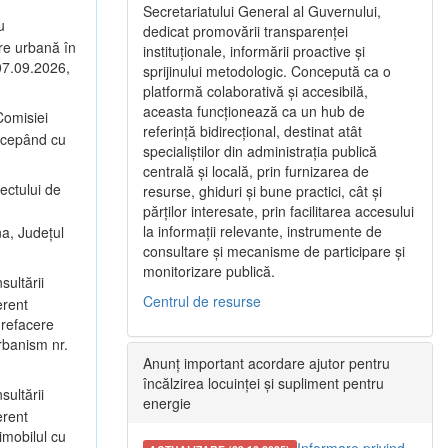
Secretariatului General al Guvernului,
u
dedicat promovării transparenței
are urbană în
instituționale, informării proactive și
 07.09.2026,
sprijinului metodologic. Concepută ca o
platformă colaborativă și accesibilă,
aceasta funcționează ca un hub de
omisiei
referință bidirecțional, destinat atât
începând cu
specialiștilor din administrația publică
centrală și locală, prin furnizarea de
ectului de
resurse, ghiduri și bune practici, cât și
părților interesate, prin facilitarea accesului
la informații relevante, instrumente de
na, Județul
consultare și mecanisme de participare și
monitorizare publică.
sultării
Centrul de resurse
erent
 refacere
rbanism nr.
Anunț important acordare ajutor pentru
încălzirea locuinței și supliment pentru
sultării
energie
erent
imobilul cu