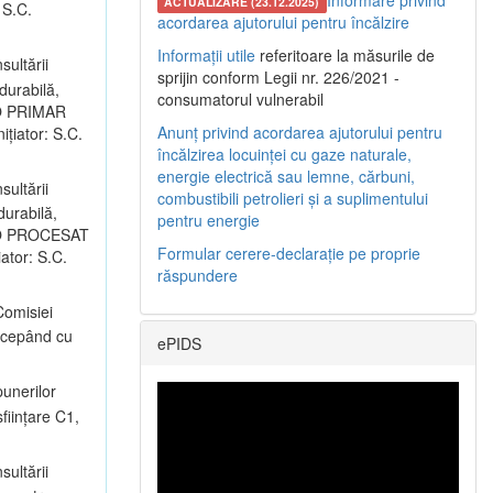
Informare privind
ACTUALIZARE (23.12.2025)
 S.C.
acordarea ajutorului pentru încălzire
Informații utile
referitoare la măsurile de
sultării
sprijin conform Legii nr. 226/2021 -
durabilă,
consumatorul vulnerabil
LRO PRIMAR
Anunț privind acordarea ajutorului pentru
nițiator: S.C.
încălzirea locuinței cu gaze naturale,
energie electrică sau lemne, cărbuni,
sultării
combustibili petrolieri și a suplimentului
durabilă,
pentru energie
ALRO PROCESAT
Formular cerere-declarație pe proprie
iator: S.C.
răspundere
omisiei
începând cu
ePIDS
unerilor
ființare C1,
sultării