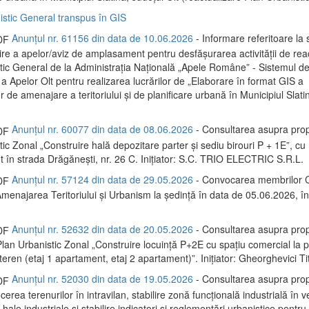
istic General transpus în GIS
Anunțul nr. 61156 din data de 10.06.2026
- Informare referitoare la s
re a apelor/aviz de amplasament pentru desfășurarea activității de rea
tic General de la Administrația Națională „Apele Române” - Sistemul d
a Apelor Olt pentru realizarea lucrărilor de „Elaborare în format GIS a
de amenajare a teritoriului și de planificare urbană în Municipiul Slatin
Anunțul nr. 60077 din data de 08.06.2026
- Consultarea asupra prop
ic Zonal „Construire hală depozitare parter și sediu birouri P + 1E”, cu
în strada Drăgănești, nr. 26 C. Inițiator: S.C. TRIO ELECTRIC S.R.L.
Anunțul nr. 57124 din data de 29.05.2026
- Convocarea membrilor C
menajarea Teritoriului și Urbanism la ședință în data de 05.06.2026, 
Anunțul nr. 52632 din data de 20.05.2026
- Consultarea asupra prop
lan Urbanistic Zonal „Construire locuință P+2E cu spațiu comercial la p
eren (etaj 1 apartament, etaj 2 apartament)”. Inițiator: Gheorghevici Tit
Anunțul nr. 52030 din data de 19.05.2026
- Consultarea asupra prop
erea terenurilor în intravilan, stabilire zonă funcțională industrială în 
e hale industriale și stabilire indicatori și reglementări urbanistice pentru