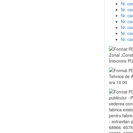
Nr. ca
Nr. ca
Nr. ca
Nr. ca
Nr. ca
Nr. ca
Nr. ca
Zonal „Constr
Întocmire PUZ
Tehnice de A
ora 10:00
publicului - 
vederea const
fabrica exist
pentru fabric
- extravilan
68966, 6075