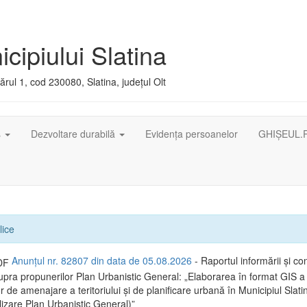
cipiului Slatina
rul 1, cod 230080, Slatina, județul Olt
ș
Dezvoltare durabilă
Evidența persoanelor
GHIȘEUL.
lice
Anunțul nr. 82807 din data de 05.08.2026
- Raportul informării și con
supra propunerilor Plan Urbanistic General: „Elaborarea în format GIS a
de amenajare a teritoriului și de planificare urbană în Municipiul Slatin
lizare Plan Urbanistic General)”