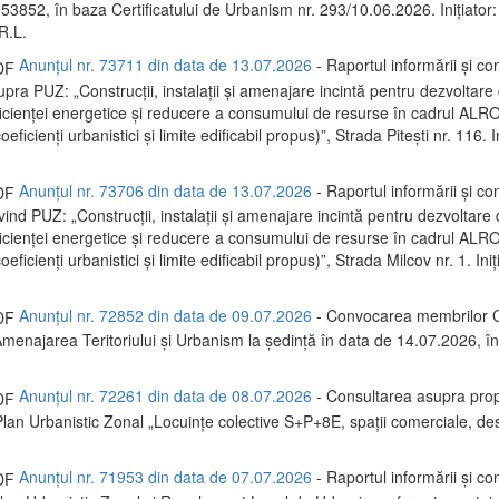
 53852, în baza Certificatului de Urbanism nr. 293/10.06.2026. Inițiator:
R.L.
Anunțul nr. 73711 din data de 13.07.2026
- Raportul informării și con
upra PUZ: „Construcții, instalații și amenajare incintă pentru dezvoltare 
ficienței energetice și reducere a consumului de resurse în cadrul A
eficienți urbanistici și limite edificabil propus)”, Strada Pitești nr. 116. I
Anunțul nr. 73706 din data de 13.07.2026
- Raportul informării și con
ivind PUZ: „Construcții, instalații și amenajare incintă pentru dezvoltare 
ficienței energetice și reducere a consumului de resurse în cadrul 
eficienți urbanistici și limite edificabil propus)”, Strada Milcov nr. 1. Iniț
Anunțul nr. 72852 din data de 09.07.2026
- Convocarea membrilor C
menajarea Teritoriului și Urbanism la ședință în data de 14.07.2026, 
Anunțul nr. 72261 din data de 08.07.2026
- Consultarea asupra prop
Plan Urbanistic Zonal „Locuințe colective S+P+8E, spații comerciale, des
Anunțul nr. 71953 din data de 07.07.2026
- Raportul informării și con