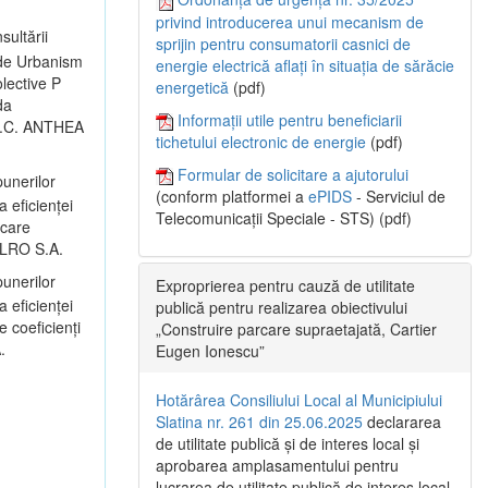
privind introducerea unui mecanism de
sultării
sprijin pentru consumatorii casnici de
 de Urbanism
energie electrică aflați în situația de sărăcie
lective P
energetică
(pdf)
da
Informații utile pentru beneficiarii
: S.C. ANTHEA
tichetului electronic de energie
(pdf)
Formular de solicitare a ajutorului
unerilor
(conform platformei a
ePIDS
- Serviciul de
a eficienței
Telecomunicații Speciale - STS) (pdf)
icare
 ALRO S.A.
unerilor
Exproprierea pentru cauză de utilitate
a eficienței
publică pentru realizarea obiectivului
 coeficienți
„Construire parcare supraetajată, Cartier
.
Eugen Ionescu”
Hotărârea Consiliului Local al Municipiului
Slatina nr. 261 din 25.06.2025
declararea
de utilitate publică și de interes local și
aprobarea amplasamentului pentru
lucrarea de utilitate publică de interes local