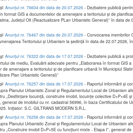
Anunțul nr. 76604 din data de 20.07.2026
- Dezbatere publică pentr
în format GIS a documentelor de amenejare a teritoriului și de planific
latina, Județul Olt (Reactualizare PLan Urbanistic General)” în data de
Anunțul nr. 76467 din data de 20.07.2026
- Convocarea membrilor C
menajarea Teritoriului și Urbanism la ședință în data de 22.07.2026, 
Anunțul nr. 76322 din data de 17.07.2026
- Dezbatere publică a proi
rtului de mediu, Evaluării adecvate pentru „Elaborarea în format GIS a
de amenajare a teritoriului și de planificare urbană în Municipiul Slati
lizare Plan Urbanistic General)”
Anunțul nr. 76257 din data de 17.07.2026
- Raportul informării și con
supra Planului Urbanistic Zonal și Regulamentului Local de Urbanism af
ru „Desființare locuință, construire imobil, locuințe colective D+P+4E și
 generat de imobilul cu nr. cadastral 56996, în baza Certificatului de U
025. Inițiator: S.C. GILTRANS MODERN S.R.L.
Anunțul nr. 76256 din data de 17.07.2026
- Raportul informării și con
supra Planului Urbanistic Zonal și Regulamentului Local de Urbanism af
tru „Construire imobil D+P+5E cu funcțiuni mixte - Etapa I”, generat de 