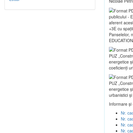
Nicolae Petr
publicului -
aferent aces
+3E cu spații
Panselelor, 
EDUCATIONA
PUZ „Construc
energetice 
coeficienți u
PUZ „Construc
energetice ș
urbanistici ș
Informare și
Nr. ca
Nr. ca
Nr. ca
Nr. ca