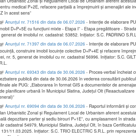
 Plan Urbanistic Zonal și Regulament Local de Urbanism aferent acestui
entru medical P+2E, refacere parțială a împrejmuirii și amenajări ale inc
Z în acest sens”
Anunțul nr. 71516 din data de 06.07.2026
- Intenție de elaborare P
mobil D+P+5E cu funcțiuni mixte - Etapa I” - Etapa pregătitoare - Strada
 generat de imobilul nr. cadastral: 53852. Inițiator: S.C. PADRINO S.R.L
Anunțul nr. 71397 din data de 06.07.2026
- Intenție de elaborare P
locuință, construire imobil locuințe colective D+P+4E și refacere împrej
i, nr. 5, generat de imobilul cu nr. cadastral 56996. Inițiator: S.C. G
.L.
Anunțul nr. 69343 din data de 30.06.2026
- Proces-verbal încheiat c
dezbatere publică din data de 30.06.2026 în vederea consultării publicu
 finale ale PUG: „Elaborarea în format GIS a documentelor de amenaja
și de planificare urbană în Municipiul Slatina, Județul Olt (Reaactualizare
eneral)”
Anunțul nr. 69094 din data de 30.06.2026
- Raportul informării și con
 Plan Urbanistic Zonal și Regulament Local de Urbanism aferent acestui
hală depozitare parter și sediu birouri P+1E”, cu amplasament în strada
r cadastral 54979, Municipiul Slatina, Județul Olt, în baza Certificatulu
 131/11.03.2025. Inițiator: S.C. TRIO ELECTRIC S.R.L. prin reprezentan