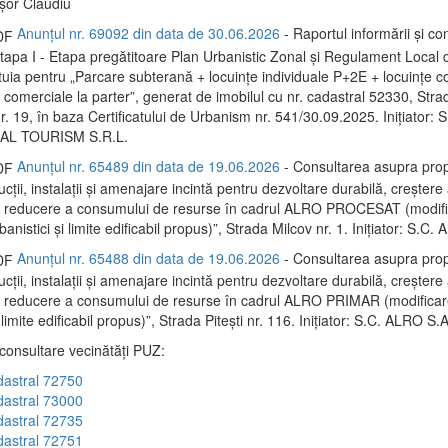
ișor Claudiu
Anunțul nr. 69092 din data de 30.06.2026
- Raportul informării și con
 Etapa I - Etapa pregătitoare Plan Urbanistic Zonal și Regulament Local
tuia pentru „Parcare subterană + locuințe individuale P+2E + locuințe co
 comerciale la parter”, generat de imobilul cu nr. cadastral 52330, Stra
nr. 19, în baza Certificatului de Urbanism nr. 541/30.09.2025. Inițiator
L TOURISM S.R.L.
Anunțul nr. 65489 din data de 19.06.2026
- Consultarea asupra prop
ții, instalații și amenajare incintă pentru dezvoltare durabilă, creștere 
și reducere a consumului de resurse în cadrul ALRO PROCESAT (modif
rbanistici și limite edificabil propus)”, Strada Milcov nr. 1. Inițiator: S.C.
Anunțul nr. 65488 din data de 19.06.2026
- Consultarea asupra prop
ții, instalații și amenajare incintă pentru dezvoltare durabilă, creștere 
i reducere a consumului de resurse în cadrul ALRO PRIMAR (modificare
i limite edificabil propus)”, Strada Pitești nr. 116. Inițiator: S.C. ALRO S.A
 consultare vecinătăți PUZ:
dastral 72750
dastral 73000
dastral 72735
dastral 72751