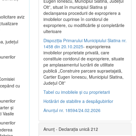
Eugen Ionescu, Muncipiul Slatina, Judeţul
Olt”, situat în municipiul Slatina şi
declanşarea procedurii de expropriere a
olicitare aviz
imobilelor cuprinse în coridorul de
ctualizare
expropriere, cu modificările şi completările
e
ulterioare
Dispoziția Primarului Municipiului Slatina nr.
a, județul
1458 din 20.10.2025
- exproprierea
imobilelor proprietate privată, care
unerilor
constituie coridorul de expropriere, situate
pe amplasamentul lucrării de utilitate
publică „Construire parcare supraetajată,
Cartier Eugen Ionescu, Municipiul Slatina,
omisiei
Județul Olt”
începând cu
Tabel cu imobilele și cu proprietarii
unerilor
Hotărâri de stabilire a despăgubirilor
arter și
Anunțul nr. 18594/24.02.2026
i Vasile
unerilor
Anunț - Declarația unică 212
vederea
 fabrica