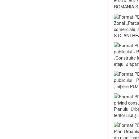
60770, 60771
ROMANIA S.
Zonal „Parca
comerciale la
S.C. ANTHE
publicului -
„Construire 
etajul 2 apa
publicului -
„Inițiere PUZ
privind consu
Planului Urb
teritoriului 
Plan Urbanis
de planificar