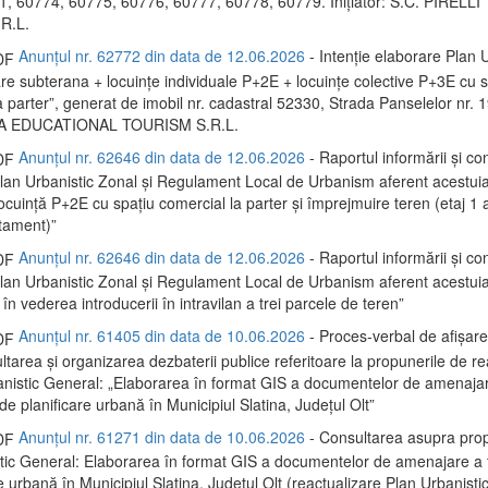
, 60774, 60775, 60776, 60777, 60778, 60779. Inițiator: S.C. PIRELL
R.L.
Anunțul nr. 62772 din data de 12.06.2026
- Intenție elaborare Plan U
re subterana + locuințe individuale P+2E + locuințe colective P+3E cu s
 parter”, generat de imobil nr. cadastral 52330, Strada Panselelor nr. 19.
A EDUCATIONAL TOURISM S.R.L.
Anunțul nr. 62646 din data de 12.06.2026
- Raportul informării și con
 Plan Urbanistic Zonal și Regulament Local de Urbanism aferent acestui
locuință P+2E cu spațiu comercial la parter și împrejmuire teren (etaj 1
rtament)”
Anunțul nr. 62646 din data de 12.06.2026
- Raportul informării și con
 Plan Urbanistic Zonal și Regulament Local de Urbanism aferent acestui
 în vederea introducerii în intravilan a trei parcele de teren”
Anunțul nr. 61405 din data de 10.06.2026
- Proces-verbal de afișare
ltarea și organizarea dezbaterii publice referitoare la propunerile de re
anistic General: „Elaborarea în format GIS a documentelor de amenaja
și de planificare urbană în Municipiul Slatina, Județul Olt”
Anunțul nr. 61271 din data de 10.06.2026
- Consultarea asupra prop
tic General: Elaborarea în format GIS a documentelor de amenajare a ter
e urbană în Municipiul Slatina, Județul Olt (reactualizare Plan Urbanisti