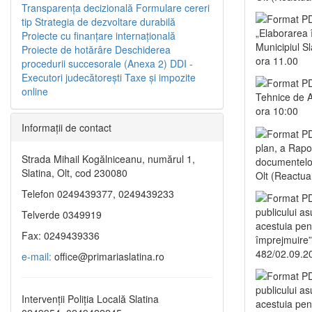
Transparenţa decizională
Formulare cereri
tip
Strategia de dezvoltare durabilă
„Elaborarea 
Proiecte cu finanţare internaţională
Municipiul S
Proiecte de hotărâre
Deschiderea
ora 11.00
procedurii succesorale (Anexa 2)
DDI -
Executori judecătorești
Taxe şi impozite
online
Tehnice de A
ora 10:00
Informaţii de contact
plan, a Rapo
Strada Mihail Kogălniceanu, numărul 1,
documentelor 
Slatina, Olt, cod 230080
Olt (Reactua
Telefon 0249439377, 0249439233
publicului a
Telverde 0349919
acestuia pent
Fax: 0249439336
împrejmuire”,
482/02.09.2
e-mail:
office@primariaslatina.ro
publicului a
Intervenții Poliția Locală Slatina
acestuia pen