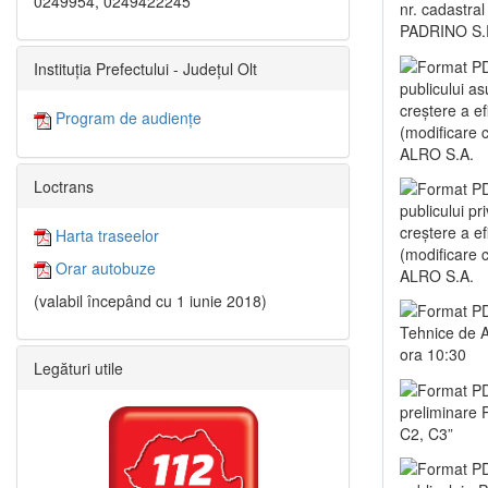
0249954, 0249422245
nr. cadastral
PADRINO S.
Instituția Prefectului - Județul Olt
publicului as
creștere a e
Program de audiențe
(modificare co
ALRO S.A.
Loctrans
publicului pr
creștere a e
Harta traseelor
(modificare co
Orar autobuze
ALRO S.A.
(valabil începând cu 1 iunie 2018)
Tehnice de A
ora 10:30
Legături utile
preliminare 
C2, C3”