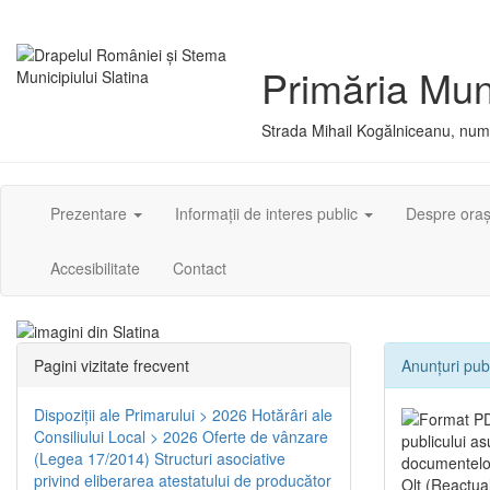
Primăria Muni
Strada Mihail Kogălniceanu, numă
Prezentare
Informații de interes public
Despre ora
Accesibilitate
Contact
Pagini vizitate frecvent
Anunțuri pub
Dispoziţii ale Primarului > 2026
Hotărâri ale
Consiliului Local > 2026
Oferte de vânzare
publicului a
(Legea 17/2014)
Structuri asociative
documentelor 
privind eliberarea atestatului de producător
Olt (Reactua