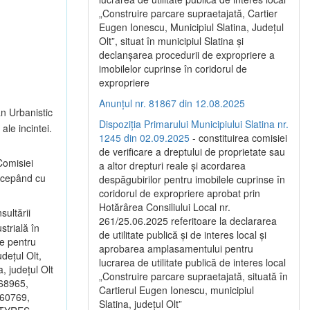
„Construire parcare supraetajată, Cartier
Eugen Ionescu, Municipiul Slatina, Județul
Olt”, situat în municipiul Slatina și
declanșarea procedurii de expropriere a
imobilelor cuprinse în coridorul de
expropriere
Anunțul nr. 81867 din 12.08.2025
an Urbanistic
Dispoziția Primarului Municipiului Slatina nr.
ale incintei.
1245 din 02.09.2025
- constituirea comisiei
de verificare a dreptului de proprietate sau
omisiei
a altor drepturi reale și acordarea
începând cu
despăgubirilor pentru imobilele cuprinse în
coridorul de expropriere aprobat prin
Hotărârea Consiliului Local nr.
sultării
261/25.06.2025 referitoare la declararea
strială în
de utilitate publică și de interes local și
ce pentru
aprobarea amplasamentului pentru
dețul Olt,
lucrarea de utilitate publică de interes local
, județul Olt
„Construire parcare supraetajată, situată în
 68965,
Cartierul Eugen Ionescu, municipiul
 60769,
Slatina, județul Olt”