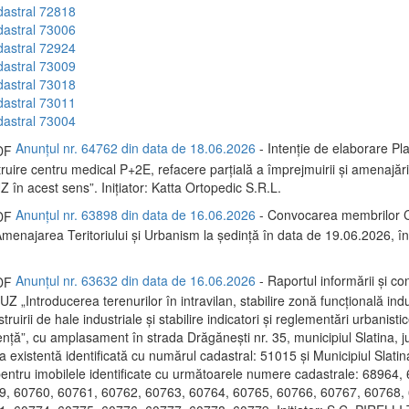
dastral 72818
dastral 73006
dastral 72924
dastral 73009
dastral 73018
dastral 73011
dastral 73004
Anunțul nr. 64762 din data de 18.06.2026
- Intenție de elaborare Pl
uire centru medical P+2E, refacere parțială a împrejmuirii și amenajări 
 în acest sens”. Inițiator: Katta Ortopedic S.R.L.
Anunțul nr. 63898 din data de 16.06.2026
- Convocarea membrilor C
menajarea Teritoriului și Urbanism la ședință în data de 19.06.2026, 
Anunțul nr. 63632 din data de 16.06.2026
- Raportul informării și con
PUZ „Introducerea terenurilor în intravilan, stabilire zonă funcțională indu
ruirii de hale industriale și stabilire indicatori și reglementări urbanisti
ență”, cu amplasament în strada Drăgănești nr. 35, municipiul Slatina, ju
a existentă identificată cu numărul cadastral: 51015 și Municipiul Slatina
 pentru imobilele identificate cu următoarele numere cadastrale: 68964,
9, 60760, 60761, 60762, 60763, 60764, 60765, 60766, 60767, 60768,