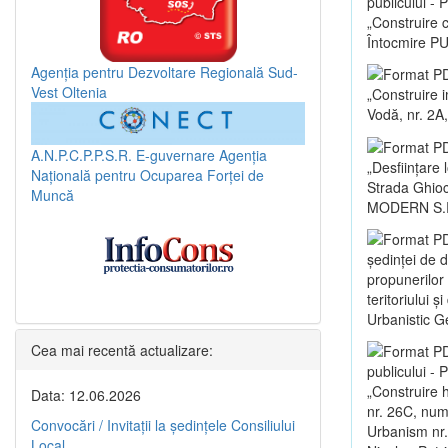
publicului -
„Construire c
Întocmire PU
Agenția pentru Dezvoltare Regională Sud-
Vest Oltenia
„Construire i
Vodă, nr. 2A,
A.N.P.C.P.P.S.R.
E-guvernare
Agenția
„Desființare 
Națională pentru Ocuparea Forței de
Strada Ghioce
Muncă
MODERN S.R
ședinței de 
propunerilor
teritoriului 
Urbanistic G
Cea mai recentă actualizare:
publicului -
„Construire 
Data: 12.06.2026
nr. 26C, numă
Convocări / Invitaţii la şedinţele Consiliului
Urbanism nr.
Local