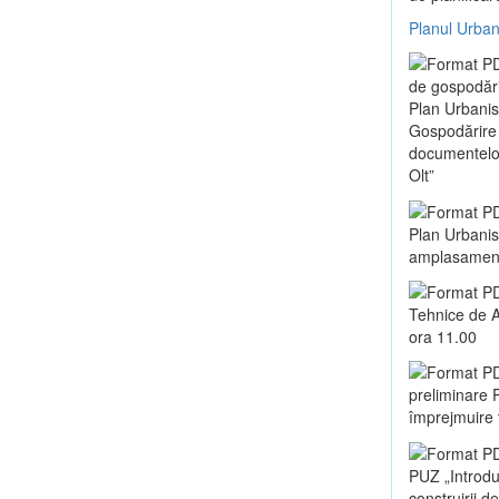
Planul Urban
de gospodări
Plan Urbanis
Gospodărire 
documentelor 
Olt”
Plan Urbanist
amplasament 
Tehnice de A
ora 11.00
preliminare P
împrejmuire t
PUZ „Introduc
construirii d