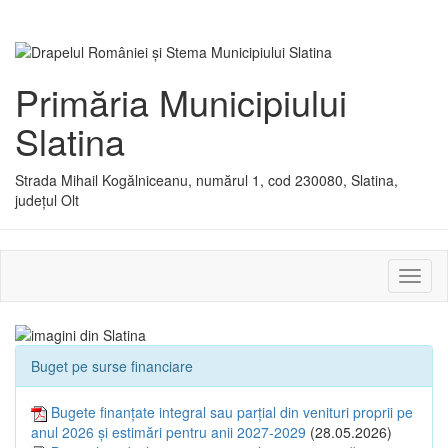
Primăria Municipiului
Slatina
Strada Mihail Kogălniceanu, numărul 1, cod 230080, Slatina,
județul Olt
Activ
sau
dezac
meniu
Buget pe surse financiare
Bugete finanțate integral sau parțial din venituri proprii pe
anul 2026 și estimări pentru anii 2027-2029
(28.05.2026)