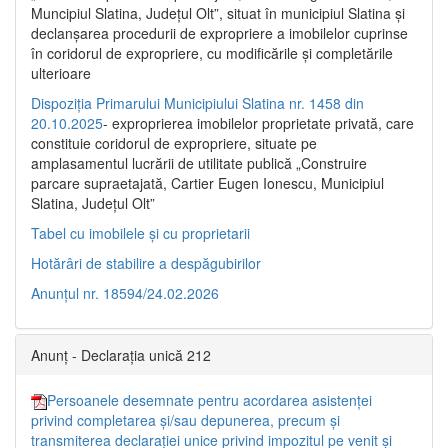
Muncipiul Slatina, Judeţul Olt”, situat în municipiul Slatina şi
declanşarea procedurii de expropriere a imobilelor cuprinse
în coridorul de expropriere, cu modificările şi completările
ulterioare
Dispoziția Primarului Municipiului Slatina nr. 1458 din
20.10.2025
- exproprierea imobilelor proprietate privată, care
constituie coridorul de expropriere, situate pe
amplasamentul lucrării de utilitate publică „Construire
parcare supraetajată, Cartier Eugen Ionescu, Municipiul
Slatina, Județul Olt”
Tabel cu imobilele și cu proprietarii
Hotărâri de stabilire a despăgubirilor
Anunțul nr. 18594/24.02.2026
Anunț - Declarația unică 212
Persoanele desemnate pentru acordarea asistenței
privind completarea și/sau depunerea, precum și
transmiterea declarației unice privind impozitul pe venit și