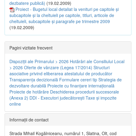
dezbatere publică)
(19.02.2009)
Proiect - Bugetul local detaliat la venituri pe capitole şi
subcapitole şi la cheltuieli pe capitole, titluri, articole de
cheltuieli, subcapitole şi paragrafe pe trimestre 2009
(19.02.2009)
Pagini vizitate frecvent
Dispoziţii ale Primarului > 2026
Hotărâri ale Consiliului Local
> 2026
Oferte de vânzare (Legea 17/2014)
Structuri
asociative privind eliberarea atestatului de producător
Transparenţa decizională
Formulare cereri tip
Strategia de
dezvoltare durabilă
Proiecte cu finanţare internaţională
Proiecte de hotărâre
Deschiderea procedurii succesorale
(Anexa 2)
DDI - Executori judecătorești
Taxe şi impozite
online
Informaţii de contact
Strada Mihail Kogălniceanu, numărul 1, Slatina, Olt, cod