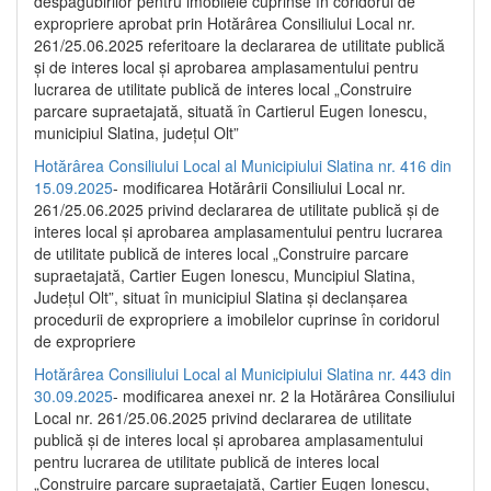
despăgubirilor pentru imobilele cuprinse în coridorul de
expropriere aprobat prin Hotărârea Consiliului Local nr.
261/25.06.2025 referitoare la declararea de utilitate publică
și de interes local și aprobarea amplasamentului pentru
lucrarea de utilitate publică de interes local „Construire
parcare supraetajată, situată în Cartierul Eugen Ionescu,
municipiul Slatina, județul Olt”
Hotărârea Consiliului Local al Municipiului Slatina nr. 416 din
15.09.2025
- modificarea Hotărârii Consiliului Local nr.
261/25.06.2025 privind declararea de utilitate publică și de
interes local și aprobarea amplasamentului pentru lucrarea
de utilitate publică de interes local „Construire parcare
supraetajată, Cartier Eugen Ionescu, Muncipiul Slatina,
Județul Olt”, situat în municipiul Slatina și declanșarea
procedurii de expropriere a imobilelor cuprinse în coridorul
de expropriere
Hotărârea Consiliului Local al Municipiului Slatina nr. 443 din
30.09.2025
- modificarea anexei nr. 2 la Hotărârea Consiliului
Local nr. 261/25.06.2025 privind declararea de utilitate
publică şi de interes local şi aprobarea amplasamentului
pentru lucrarea de utilitate publică de interes local
„Construire parcare supraetajată, Cartier Eugen Ionescu,