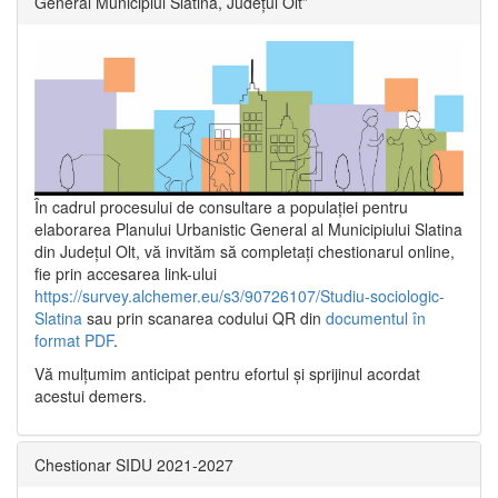
General Municipiul Slatina, Județul Olt”
În cadrul procesului de consultare a populaţiei pentru
elaborarea Planului Urbanistic General al Municipiului Slatina
din Județul Olt, vă invităm să completați chestionarul online,
fie prin accesarea link-ului
https://survey.alchemer.eu/s3/90726107/Studiu-sociologic-
Slatina
sau prin scanarea codului QR din
documentul în
format PDF
.
Vă mulţumim anticipat pentru efortul şi sprijinul acordat
acestui demers.
Chestionar SIDU 2021-2027