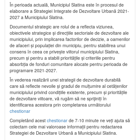
În perioada actuală, Municipiul Slatina este în procesul de
elaborare a Strategiei Integrate de Dezvoltare Urbană 2021‐
2027 a Municipiului Slatina.
Documentul strategic are rolul de a reflecta viziunea,
obiectivele strategice și direcțiile sectoriale de dezvoltare ale
municipiului, prin implicarea factorilor de decizie, a oamenilor
de afaceri și populației din municipiu, pentru stabilirea unui
consens în ceea ce privește viitorul municipiului Slatina,
precum și pentru a stabili prioritățile și criteriile pentru
absorbția de fonduri comunitare alocate pentru perioada de
programare 2021-2027.
În vederea realizării unei strategii de dezvoltare durabilă
care să reflecte nevoile și gradul de mulțumire al cetățenilor
municipiului privind condițiile existente, precum și prioritățile
de dezvoltare viitoare, vă rugăm să ne sprijiniți în
identificarea acestora prin completarea următorului
chestionar
Completând acest
chestionar
de 7-10 minute ne veți ajuta să
colectam cele mai valoroase informații pentru redactarea
Strategiei de Dezvoltare Urbană a Municipiului Slatina.