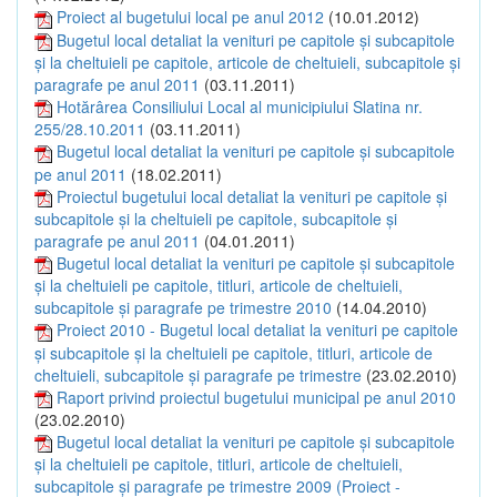
Proiect al bugetului local pe anul 2012
(10.01.2012)
Bugetul local detaliat la venituri pe capitole şi subcapitole
şi la cheltuieli pe capitole, articole de cheltuieli, subcapitole şi
paragrafe pe anul 2011
(03.11.2011)
Hotărârea Consiliului Local al municipiului Slatina nr.
255/28.10.2011
(03.11.2011)
Bugetul local detaliat la venituri pe capitole şi subcapitole
pe anul 2011
(18.02.2011)
Proiectul bugetului local detaliat la venituri pe capitole şi
subcapitole şi la cheltuieli pe capitole, subcapitole şi
paragrafe pe anul 2011
(04.01.2011)
Bugetul local detaliat la venituri pe capitole şi subcapitole
şi la cheltuieli pe capitole, titluri, articole de cheltuieli,
subcapitole şi paragrafe pe trimestre 2010
(14.04.2010)
Proiect 2010 - Bugetul local detaliat la venituri pe capitole
şi subcapitole şi la cheltuieli pe capitole, titluri, articole de
cheltuieli, subcapitole şi paragrafe pe trimestre
(23.02.2010)
Raport privind proiectul bugetului municipal pe anul 2010
(23.02.2010)
Bugetul local detaliat la venituri pe capitole şi subcapitole
şi la cheltuieli pe capitole, titluri, articole de cheltuieli,
subcapitole şi paragrafe pe trimestre 2009 (Proiect -