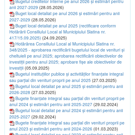
Bugetul creditelor interne pe anul 2026 și estimări pentru
anii 2027-2029
(28.05.2026)
Buget local detaliat pe anul 2026 și estimări pentru anii
2027-2029
(28.05.2026)
Buget local detaliat pe anul 2025 (rectificare conform
Hotărârii Consiliului Local al Municipiului Slatina nr.
417/15.09.2025)
(24.09.2025)
Hotărârea Consiliului Local al Municipiului Slatina nr.
348/2025 - aprobarea rectificării bugetului local de venituri și
cheltuieli pe anul 2025; aprobarea rectificării obiectivelor de
investiții pentru anul 2025; aprobare fișe ale obiectivelor de
investții
(05.09.2025)
Bugetul instituțiilor publice și activităților finanțate integral
sau parțial din venituri proprii pe anul 2025
(27.03.2025)
Bugetul local detaliat pe anul 2025 și estimări pentru anii
2026-2028
(27.03.2025)
Bugete finanțate integral sau parțial din venituri proprii pe
anul 2024 și estimări pentru anii 2025-2027
(29.02.2024)
Bugetul local detaliat pe anul 2024 și estimări pentru anii
2025-2027
(29.02.2024)
Bugete finanțate integral sau parțial din venituri proprii pe
anul 2023 și estimări pentru anii 2024-2026
(01.03.2023)
Bugetul local detaliat pe anul 2023 și estimări pentru anii