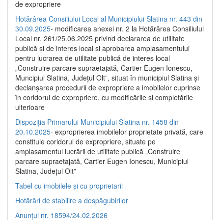
de expropriere
Hotărârea Consiliului Local al Municipiului Slatina nr. 443 din
30.09.2025
- modificarea anexei nr. 2 la Hotărârea Consiliului
Local nr. 261/25.06.2025 privind declararea de utilitate
publică şi de interes local şi aprobarea amplasamentului
pentru lucrarea de utilitate publică de interes local
„Construire parcare supraetajată, Cartier Eugen Ionescu,
Muncipiul Slatina, Judeţul Olt”, situat în municipiul Slatina şi
declanşarea procedurii de expropriere a imobilelor cuprinse
în coridorul de expropriere, cu modificările şi completările
ulterioare
Dispoziția Primarului Municipiului Slatina nr. 1458 din
20.10.2025
- exproprierea imobilelor proprietate privată, care
constituie coridorul de expropriere, situate pe
amplasamentul lucrării de utilitate publică „Construire
parcare supraetajată, Cartier Eugen Ionescu, Municipiul
Slatina, Județul Olt”
Tabel cu imobilele și cu proprietarii
Hotărâri de stabilire a despăgubirilor
Anunțul nr. 18594/24.02.2026