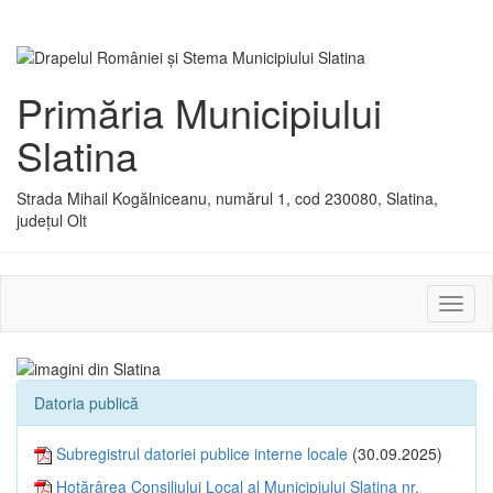
Primăria Municipiului
Slatina
Strada Mihail Kogălniceanu, numărul 1, cod 230080, Slatina,
județul Olt
Activ
sau
dezac
meniu
Datoria publică
Subregistrul datoriei publice interne locale
(30.09.2025)
Hotărârea Consiliului Local al Municipiului Slatina nr.