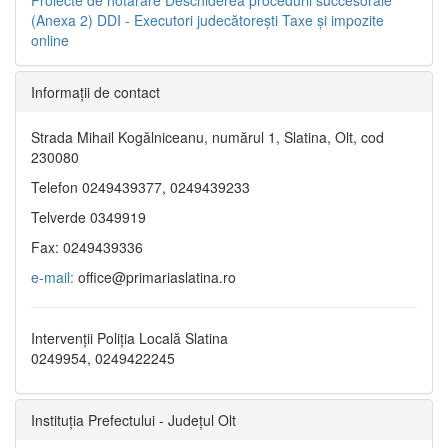
(Anexa 2)
DDI - Executori judecătorești
Taxe şi impozite
online
Informaţii de contact
Strada Mihail Kogălniceanu, numărul 1, Slatina, Olt, cod
230080
Telefon 0249439377, 0249439233
Telverde 0349919
Fax: 0249439336
e-mail:
office@primariaslatina.ro
Intervenții Poliția Locală Slatina
0249954, 0249422245
Instituția Prefectului - Județul Olt