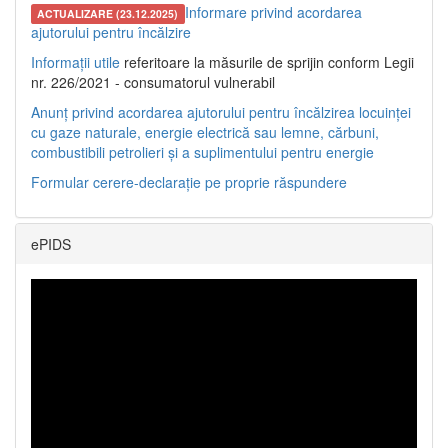
Informare privind acordarea
ACTUALIZARE (23.12.2025)
ajutorului pentru încălzire
Informații utile
referitoare la măsurile de sprijin conform Legii
nr. 226/2021 - consumatorul vulnerabil
Anunț privind acordarea ajutorului pentru încălzirea locuinței
cu gaze naturale, energie electrică sau lemne, cărbuni,
combustibili petrolieri și a suplimentului pentru energie
Formular cerere-declarație pe proprie răspundere
ePIDS