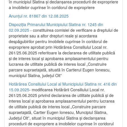
în municipiul Slatina și declanșarea procedurii de expropriere
a imobilelor cuprinse în coridorul de expropriere
Anunțul nr. 81867 din 12.08.2025
Dispoziția Primarului Municipiului Slatina nr. 1245 din
02.09.2025
- constituirea comisiei de verificare a dreptului de
proprietate sau a altor drepturi reale și acordarea
despăgubirilor pentru imobilele cuprinse în coridorul de
expropriere aprobat prin Hotărârea Consiliului Local nr.
261/25.06.2025 referitoare la declararea de utilitate publică
și de interes local și aprobarea amplasamentului pentru
lucrarea de utilitate publică de interes local „Construire
parcare supraetajată, situată în Cartierul Eugen Ionescu,
municipiul Slatina, județul Olt”
Hotărârea Consiliului Local al Municipiului Slatina nr. 416 din
15.09.2025
- modificarea Hotărârii Consiliului Local nr.
261/25.06.2025 privind declararea de utilitate publică și de
interes local și aprobarea amplasamentului pentru lucrarea
de utilitate publică de interes local „Construire parcare
supraetajată, Cartier Eugen Ionescu, Muncipiul Slatina,
Județul Olt”, situat în municipiul Slatina și declanșarea
procedurii de expropriere a imobilelor cuprinse în coridorul