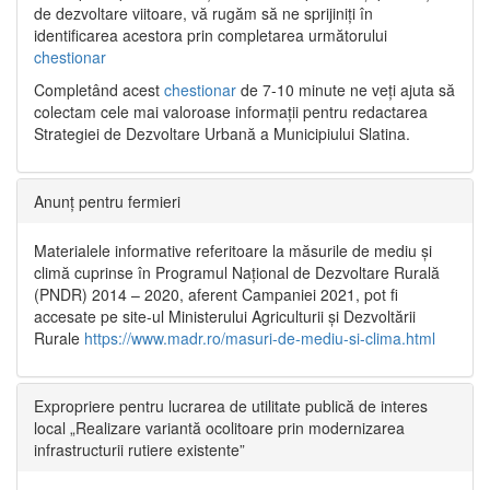
de dezvoltare viitoare, vă rugăm să ne sprijiniți în
identificarea acestora prin completarea următorului
chestionar
Completând acest
chestionar
de 7-10 minute ne veți ajuta să
colectam cele mai valoroase informații pentru redactarea
Strategiei de Dezvoltare Urbană a Municipiului Slatina.
Anunț pentru fermieri
Materialele informative referitoare la măsurile de mediu și
climă cuprinse în Programul Național de Dezvoltare Rurală
(PNDR) 2014 – 2020, aferent Campaniei 2021, pot fi
accesate pe site-ul Ministerului Agriculturii și Dezvoltării
Rurale
https://www.madr.ro/masuri-de-mediu-si-clima.html
Expropriere pentru lucrarea de utilitate publică de interes
local „Realizare variantă ocolitoare prin modernizarea
infrastructurii rutiere existente”