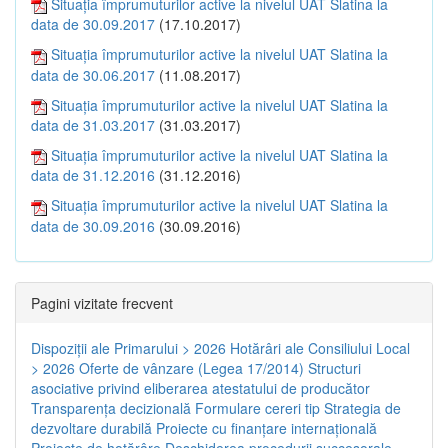
Situația împrumuturilor active la nivelul UAT Slatina la
data de 30.09.2017
(17.10.2017)
Situația împrumuturilor active la nivelul UAT Slatina la
data de 30.06.2017
(11.08.2017)
Situația împrumuturilor active la nivelul UAT Slatina la
data de 31.03.2017
(31.03.2017)
Situația împrumuturilor active la nivelul UAT Slatina la
data de 31.12.2016
(31.12.2016)
Situația împrumuturilor active la nivelul UAT Slatina la
data de 30.09.2016
(30.09.2016)
Pagini vizitate frecvent
Dispoziţii ale Primarului > 2026
Hotărâri ale Consiliului Local
> 2026
Oferte de vânzare (Legea 17/2014)
Structuri
asociative privind eliberarea atestatului de producător
Transparenţa decizională
Formulare cereri tip
Strategia de
dezvoltare durabilă
Proiecte cu finanţare internaţională
Proiecte de hotărâre
Deschiderea procedurii succesorale