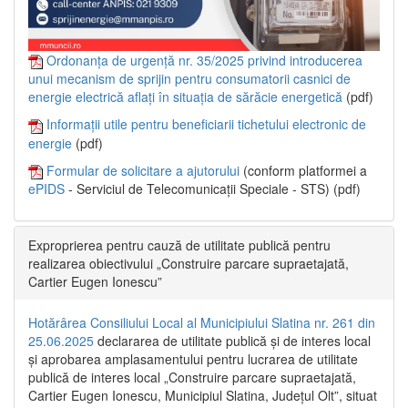
Ordonanța de urgență nr. 35/2025 privind introducerea
unui mecanism de sprijin pentru consumatorii casnici de
energie electrică aflați în situația de sărăcie energetică
(pdf)
Informații utile pentru beneficiarii tichetului electronic de
energie
(pdf)
Formular de solicitare a ajutorului
(conform platformei a
ePIDS
- Serviciul de Telecomunicații Speciale - STS) (pdf)
Exproprierea pentru cauză de utilitate publică pentru
realizarea obiectivului „Construire parcare supraetajată,
Cartier Eugen Ionescu”
Hotărârea Consiliului Local al Municipiului Slatina nr. 261 din
25.06.2025
declararea de utilitate publică și de interes local
și aprobarea amplasamentului pentru lucrarea de utilitate
publică de interes local „Construire parcare supraetajată,
Cartier Eugen Ionescu, Municipiul Slatina, Județul Olt”, situat