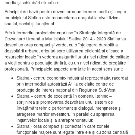
mediu şi schimbări climatice.
Principiul de bază pentru dezvoltarea pe termen mediu şi lung a
municipiului Slatina este reconectarea oraşului la nivel fizico-
spaţial, social şi funcţional.
Prin intermediul proiectelor cuprinse în Strategia Integrată de
Dezvoltare Urbană a Municipiului Slatina 2014 - 2020 Slatina va
deveni un oraş compact şi verde, cu o înţelegere durabilă a
dezvoltării urbane, orientat spre utilizarea eficientă şi eficace a
resurselor locale în vederea asigurării unui nivel ridicat de calitate
a vieţii pentru o populaţie tânără, cu un nivel ridicat de pregătire
profesională. Principalele aspecte urmărite în acest sens sunt:
Slatina - centru economic-industrial reprezentativ, racordat
prin intermediul autostrăzii A1 la celelalte centre de
producţie de interes naţional din Regiunea Sud-Vest;
Slatina – centru de excelenţă în domeniul tehnic –
sprijinirea şi promovarea dezvoltării unui sistem de
învăţământ tehnic performant şi dialogul, menţinerea şi
atragerea marilor investitori, în paralel cu sprijinirea
iniţiativelor locale şi a antreprenoriatului;
Slatina - oraş compact şi conectat în care zonele
funcţionale majore sunt legate între ele şi cu zona centrală