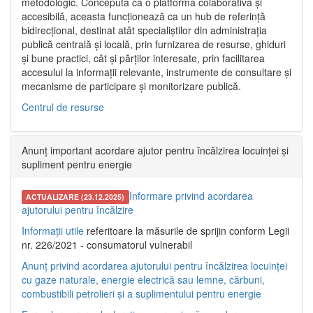
metodologic. Concepută ca o platformă colaborativă și
accesibilă, aceasta funcționează ca un hub de referință
bidirecțional, destinat atât specialiștilor din administrația
publică centrală și locală, prin furnizarea de resurse, ghiduri
și bune practici, cât și părților interesate, prin facilitarea
accesului la informații relevante, instrumente de consultare și
mecanisme de participare și monitorizare publică.
Centrul de resurse
Anunț important acordare ajutor pentru încălzirea locuinței și
supliment pentru energie
Informare privind acordarea
ACTUALIZARE (23.12.2025)
ajutorului pentru încălzire
Informații utile
referitoare la măsurile de sprijin conform Legii
nr. 226/2021 - consumatorul vulnerabil
Anunț privind acordarea ajutorului pentru încălzirea locuinței
cu gaze naturale, energie electrică sau lemne, cărbuni,
combustibili petrolieri și a suplimentului pentru energie