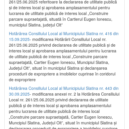
261/25.06.2025 referitoare la declararea de utilitate publică
și de interes local și aprobarea amplasamentului pentru
lucrarea de utilitate publică de interes local „Construire
parcare supraetajată, situată în Cartierul Eugen Ionescu,
municipiul Slatina, județul Olt”
Hotărârea Consiliului Local al Municipiului Slatina nr. 416 din
15.09.2025
- modificarea Hotărârii Consiliului Local nr.
261/25.06.2025 privind declararea de utilitate publică și de
interes local și aprobarea amplasamentului pentru lucrarea
de utilitate publică de interes local „Construire parcare
supraetajată, Cartier Eugen Ionescu, Muncipiul Slatina,
Județul Olt”, situat în municipiul Slatina și declanșarea
procedurii de expropriere a imobilelor cuprinse în coridorul
de expropriere
Hotărârea Consiliului Local al Municipiului Slatina nr. 443 din
30.09.2025
- modificarea anexei nr. 2 la Hotărârea Consiliului
Local nr. 261/25.06.2025 privind declararea de utilitate
publică şi de interes local şi aprobarea amplasamentului
pentru lucrarea de utilitate publică de interes local
„Construire parcare supraetajată, Cartier Eugen Ionescu,
Muncipiul Slatina, Judeţul Olt”, situat în municipiul Slatina şi
declanşarea procedurii de expropriere a imobilelor cuprinse