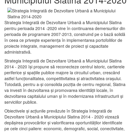
Strategia Integrată de Dezvoltare Urbană a Municipiului Slatina
pentru perioada 2014 -2020 vine în continuarea demersurilor din
perioada de programare 2007-2013, construind pe o bază solidă
în ceea ce priveşte experienţa în implementarea portofoliilor de
proiecte integrate, management de proiect și capacitate
administrativă.
Strategia Integrată de Dezvoltare Urbană a Municipiului Slatina
2014 - 2020 își propune să reconecteze centrul istoric, cartierele
periferice şi spaţiile publice majore la circuitul urban, crescând
astfel funcţionalitatea, competitivitatea şi atractivitatea oraşului.
Totodată, pentru a-şi consolida poziţia de centru regional, Slatina
va investi în dezvoltarea şi promovarea identităţii locale, în
dezvoltarea capitalului uman şi în modernizarea infrastructurii şi
serviciilor publice.
Obiectivele şi acţiunile prevăzute în Strategia Integrată de
Dezvoltare Urbană a Municipiului Slatina 2014 - 2020 vizează
depășirea provocărilor şi valorificarea oportunităţilor identificate
pe cele cinci paliere: economic, demografic, social, conectivitate,