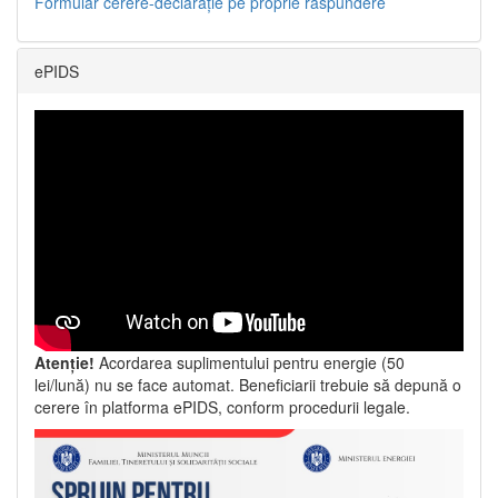
Formular cerere-declarație pe proprie răspundere
ePIDS
Atenție!
Acordarea suplimentului pentru energie (50
lei/lună) nu se face automat. Beneficiarii trebuie să depună o
cerere în platforma ePIDS, conform procedurii legale.