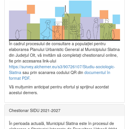
În cadrul procesului de consultare a populaţiei pentru
elaborarea Planului Urbanistic General al Municipiului Slatina
din Județul Olt, vă invităm să completați chestionarul online,
fie prin accesarea link-ului
https://survey.alchemer.eu/s3/90726107/Studiu-sociologic-
Slatina
sau prin scanarea codului QR din
documentul în
format PDF
.
Vă mulţumim anticipat pentru efortul şi sprijinul acordat
acestui demers.
Chestionar SIDU 2021-2027
În perioada actuală, Municipiul Slatina este în procesul de
elaborare a Strategiei Integrate de Dezvoltare Urbană 2021‐