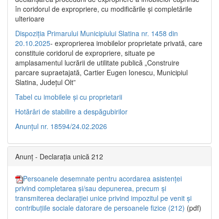
în coridorul de expropriere, cu modificările şi completările
ulterioare
Dispoziția Primarului Municipiului Slatina nr. 1458 din
20.10.2025
- exproprierea imobilelor proprietate privată, care
constituie coridorul de expropriere, situate pe
amplasamentul lucrării de utilitate publică „Construire
parcare supraetajată, Cartier Eugen Ionescu, Municipiul
Slatina, Județul Olt”
Tabel cu imobilele și cu proprietarii
Hotărâri de stabilire a despăgubirilor
Anunțul nr. 18594/24.02.2026
Anunț - Declarația unică 212
Persoanele desemnate pentru acordarea asistenței
privind completarea și/sau depunerea, precum și
transmiterea declarației unice privind impozitul pe venit și
contribuțiile sociale datorare de persoanele fizice (212)
(pdf)