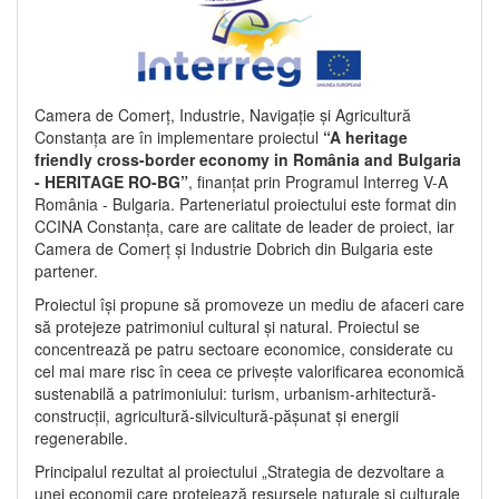
Camera de Comerț, Industrie, Navigație și Agricultură
Constanța are în implementare proiectul
“A heritage
friendly cross-border economy in România and Bulgaria
- HERITAGE RO-BG”
, finanțat prin Programul Interreg V-A
România - Bulgaria. Parteneriatul proiectului este format din
CCINA Constanța, care are calitate de leader de proiect, iar
Camera de Comerț și Industrie Dobrich din Bulgaria este
partener.
Proiectul își propune să promoveze un mediu de afaceri care
să protejeze patrimoniul cultural și natural. Proiectul se
concentrează pe patru sectoare economice, considerate cu
cel mai mare risc în ceea ce privește valorificarea economică
sustenabilă a patrimoniului: turism, urbanism-arhitectură-
construcții, agricultură-silvicultură-pășunat și energii
regenerabile.
Principalul rezultat al proiectului „Strategia de dezvoltare a
unei economii care protejează resursele naturale și culturale