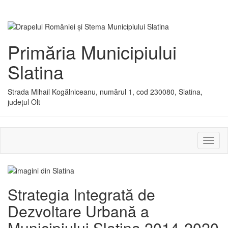
Primăria Municipiului
Slatina
Strada Mihail Kogălniceanu, numărul 1, cod 230080, Slatina,
județul Olt
Activ
sau
dezac
meniu
Strategia Integrată de
Dezvoltare Urbană a
Municipiului Slatina 2014-2020