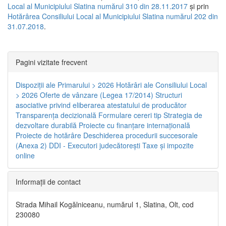
Local al Municipiului Slatina numărul 310 din 28.11.2017
și prin
Hotărârea Consiliului Local al Municipiului Slatina numărul 202 din
31.07.2018
.
Pagini vizitate frecvent
Dispoziţii ale Primarului > 2026
Hotărâri ale Consiliului Local
> 2026
Oferte de vânzare (Legea 17/2014)
Structuri
asociative privind eliberarea atestatului de producător
Transparenţa decizională
Formulare cereri tip
Strategia de
dezvoltare durabilă
Proiecte cu finanţare internaţională
Proiecte de hotărâre
Deschiderea procedurii succesorale
(Anexa 2)
DDI - Executori judecătorești
Taxe şi impozite
online
Informaţii de contact
Strada Mihail Kogălniceanu, numărul 1, Slatina, Olt, cod
230080