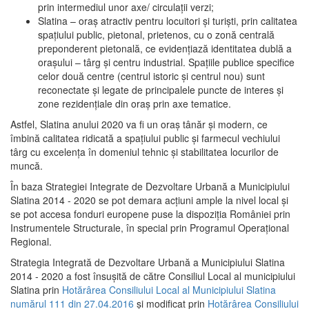
prin intermediul unor axe/ circulații verzi;
Slatina – oraş atractiv pentru locuitori şi turişti, prin calitatea
spaţiului public, pietonal, prietenos, cu o zonă centrală
preponderent pietonală, ce evidenţiază identitatea dublă a
oraşului – târg şi centru industrial. Spaţiile publice specifice
celor două centre (centrul istoric şi centrul nou) sunt
reconectate şi legate de principalele puncte de interes şi
zone rezidenţiale din oraş prin axe tematice.
Astfel, Slatina anului 2020 va fi un oraş tânăr şi modern, ce
îmbină calitatea ridicată a spaţiului public şi farmecul vechiului
târg cu excelenţa în domeniul tehnic şi stabilitatea locurilor de
muncă.
În baza Strategiei Integrate de Dezvoltare Urbană a Municipiului
Slatina 2014 - 2020 se pot demara acţiuni ample la nivel local şi
se pot accesa fonduri europene puse la dispoziţia României prin
Instrumentele Structurale, în special prin Programul Operațional
Regional.
Strategia Integrată de Dezvoltare Urbană a Municipiului Slatina
2014 - 2020 a fost însuşită de către Consiliul Local al municipiului
Slatina prin
Hotărârea Consiliului Local al Municipiului Slatina
numărul 111 din 27.04.2016
și modificat prin
Hotărârea Consiliului