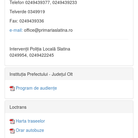
Telefon 0249439377, 0249439233
Telverde 0349919
Fax: 0249439336
e-mail:
office@primariaslatina.ro
Intervenții Poliția Locală Slatina
0249954, 0249422245
Instituția Prefectului - Județul Olt
Program de audiențe
Loctrans
Harta traseelor
Orar autobuze