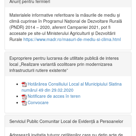
Anunț pentru fermieri
Materialele informative referitoare la măsurile de mediu și
climă cuprinse în Programul Național de Dezvoltare Rurală
(PNDR) 2014 – 2020, aferent Campaniei 2021, pot fi
accesate pe site-ul Ministerului Agriculturii și Dezvoltării
Rurale
https://www.madr.ro/masuri-de-mediu-si-clima.html
Expropriere pentru lucrarea de utilitate publică de interes
local „Realizare variantă ocolitoare prin modernizarea
infrastructurii rutiere existente”
Hotărârea Consiliului Local al Municipiului Slatina
numărul 49 din 29.02.2020
Notificare de acces în teren
Convocare
Serviciul Public Comunitar Local de Evidență a Persoanelor
Adresează invitația tuturor cetățenilor care nu dețin acte de