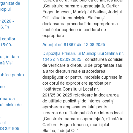
rganizat de
„Construire parcare supraetajată, Cartier
cipiul
Eugen Ionescu, Municipiul Slatina, Județul
Olt”, situat în municipiul Slatina și
r 2026 -
declanșarea procedurii de expropriere a
6, în
imobilelor cuprinse în coridorul de
expropriere
copiilor,
Anunțul nr. 81867 din 12.08.2025
 15:00-
Dispoziția Primarului Municipiului Slatina nr.
er, în data
1245 din 02.09.2025
- constituirea comisiei
ră Visi
de verificare a dreptului de proprietate sau
a altor drepturi reale și acordarea
Publice pentru
despăgubirilor pentru imobilele cuprinse în
coridorul de expropriere aprobat prin
une -
Hotărârea Consiliului Local nr.
261/25.06.2025 referitoare la declararea
urmare a
de utilitate publică și de interes local și
ului minim de
aprobarea amplasamentului pentru
lucrarea de utilitate publică de interes local
.
„Construire parcare supraetajată, situată în
lui
Cartierul Eugen Ionescu, municipiul
SMIS 321905
Slatina, județul Olt”