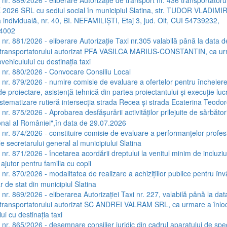
026 SRL cu sediul social în municipiul Slatina, str. TUDOR VLADIMI
 individuală, nr. 40, BI. NEFAMILIŞTI, Etaj 3, jud. Olt, CUI 54739232,
4002
a nr. 881/2026 - eliberare Autorizaţie Taxi nr.305 valabilă până la data d
 transportatorului autorizat PFA VASILCA MARIUS-CONSTANTIN, ca u
ovehiculului cu destinaţia taxi
a nr. 880/2026 - Convocare Consiliu Local
a nr. 879/2026 - numire comisie de evaluare a ofertelor pentru încheier
de proiectare, asistenţă tehnică din partea proiectantului şi execuţie lucr
istematizare rutieră intersecţia strada Recea şi strada Ecaterina Teodor
 nr. 875/2026 - Aprobarea desfăşurării activităţilor prilejuite de sărbători
onal al României",în data de 29.07.2026
a nr. 874/2026 - constituire comisie de evaluare a performanţelor profes
le secretarului general al municipiului Slatina
 nr. 871/2026 - încetarea acordării dreptului la venitul minim de incluzi
jutor pentru familia cu copii
a nr. 870/2026 - modalitatea de realizare a achizițiilor publice pentru în
r de stat din municipiul Slatina
 nr. 869/2026 - eliberarea Autorizației Taxi nr. 227, valabilă până la dat
transportatorului autorizat SC ANDREI VALRAM SRL, ca urmare a înlocu
ui cu destinația taxi
 nr. 865/2026 - desemnare consilier juridic din cadrul aparatului de spec