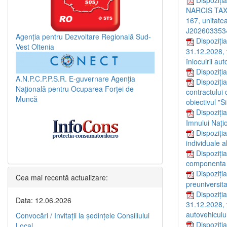
NARCIS TAX 2
167, unitatea
J202603353
Agenția pentru Dezvoltare Regională Sud-
Dispoziți
Vest Oltenia
31.12.2028,
înlocuirii aut
Dispoziți
A.N.P.C.P.P.S.R.
E-guvernare
Agenția
Dispoziți
Națională pentru Ocuparea Forței de
contractului 
Muncă
obiectivul "S
Dispoziția
Imnului Naţi
Dispoziți
individuale a
Dispoziția
componenta a
Dispoziți
Cea mai recentă actualizare:
preuniversita
Dispoziția
Data: 12.06.2026
31.12.2028, 
autovehiculul
Convocări / Invitaţii la şedinţele Consiliului
Dispoziția
Local