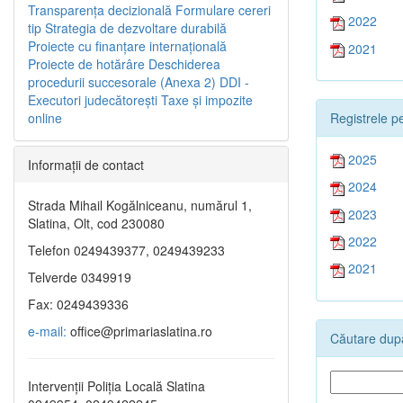
Transparenţa decizională
Formulare cereri
2022
tip
Strategia de dezvoltare durabilă
Proiecte cu finanţare internaţională
2021
Proiecte de hotărâre
Deschiderea
procedurii succesorale (Anexa 2)
DDI -
Executori judecătorești
Taxe şi impozite
Registrele pe
online
2025
Informaţii de contact
2024
Strada Mihail Kogălniceanu, numărul 1,
2023
Slatina, Olt, cod 230080
2022
Telefon 0249439377, 0249439233
2021
Telverde 0349919
Fax: 0249439336
e-mail:
office@primariaslatina.ro
Căutare după
Intervenții Poliția Locală Slatina