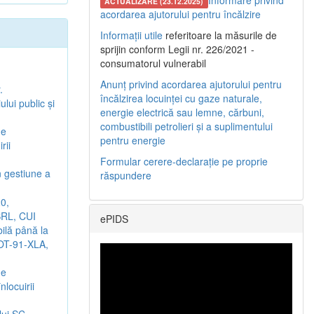
Informare privind
ACTUALIZARE (23.12.2025)
acordarea ajutorului pentru încălzire
Informații utile
referitoare la măsurile de
sprijin conform Legii nr. 226/2021 -
consumatorul vulnerabil
Anunț privind acordarea ajutorului pentru
.
încălzirea locuinței cu gaze naturale,
lui public şi
energie electrică sau lemne, cărbuni,
combustibili petrolieri și a suplimentului
de
pentru energie
rii
Formular cerere-declarație pe proprie
n gestiune a
răspundere
0,
SRL, CUI
ePIDS
bilă până la
 OT-91-XLA,
de
locuirii
lui SC