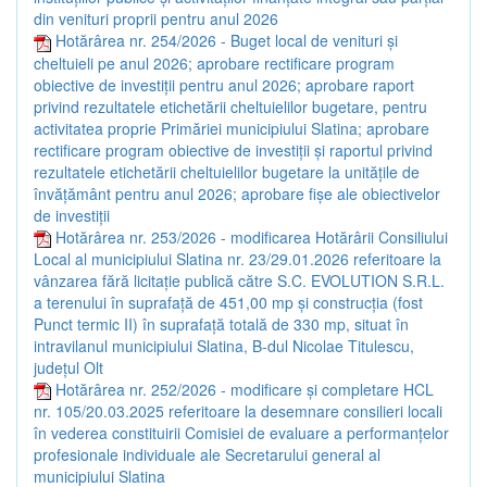
din venituri proprii pentru anul 2026
Hotărârea nr. 254/2026 - Buget local de venituri şi
cheltuieli pe anul 2026; aprobare rectificare program
obiective de investiţii pentru anul 2026; aprobare raport
privind rezultatele etichetării cheltuielilor bugetare, pentru
activitatea proprie Primăriei municipiului Slatina; aprobare
rectificare program obiective de investiţii şi raportul privind
rezultatele etichetării cheltuielilor bugetare la unităţile de
învăţământ pentru anul 2026; aprobare fişe ale obiectivelor
de investiţii
Hotărârea nr. 253/2026 - modificarea Hotărârii Consiliului
Local al municipiului Slatina nr. 23/29.01.2026 referitoare la
vânzarea fără licitație publică către S.C. EVOLUTION S.R.L.
a terenului în suprafață de 451,00 mp și construcția (fost
Punct termic II) în suprafață totală de 330 mp, situat în
intravilanul municipiului Slatina, B-dul Nicolae Titulescu,
județul Olt
Hotărârea nr. 252/2026 - modificare și completare HCL
nr. 105/20.03.2025 referitoare la desemnare consilieri locali
în vederea constituirii Comisiei de evaluare a performanțelor
profesionale individuale ale Secretarului general al
municipiului Slatina