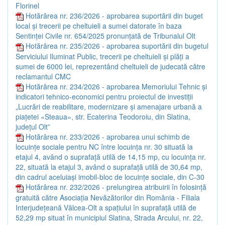
Florinel
Hotărârea nr. 236/2026 - aprobarea suportării din buget
local și trecerii pe cheltuieli a sumei datorate în baza
Sentinței Civile nr. 654/2025 pronunțată de Tribunalul Olt
Hotărârea nr. 235/2026 - aprobarea suportării din bugetul
Serviciului Iluminat Public, trecerii pe cheltuieli și plăți a
sumei de 6000 lei, reprezentând cheltuieli de judecată către
reclamantul CMC
Hotărârea nr. 234/2026 - aprobarea Memoriului Tehnic și
indicatori tehnico-economici pentru proiectul de investiții
„Lucrări de reabilitare, modernizare și amenajare urbană a
piațetei «Steaua», str. Ecaterina Teodoroiu, din Slatina,
județul Olt”
Hotărârea nr. 233/2026 - aprobarea unui schimb de
locuințe sociale pentru NC între locuința nr. 30 situată la
etajul 4, având o suprafață utilă de 14,15 mp, cu locuința nr.
22, situată la etajul 3, având o suprafață utilă de 30,64 mp,
din cadrul aceluiași imobil-bloc de locuințe sociale, din C-30
Hotărârea nr. 232/2026 - prelungirea atribuirii în folosință
gratuită către Asociația Nevăzătorilor din România - Filiala
Interjudețeană Vâlcea-Olt a spațiului în suprafață utilă de
52,29 mp situat în municipiul Slatina, Strada Arcului, nr. 22,