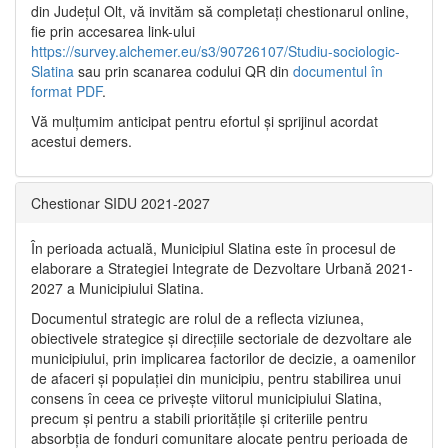
din Județul Olt, vă invităm să completați chestionarul online,
fie prin accesarea link-ului
https://survey.alchemer.eu/s3/90726107/Studiu-sociologic-
Slatina
sau prin scanarea codului QR din
documentul în
format PDF
.
Vă mulţumim anticipat pentru efortul şi sprijinul acordat
acestui demers.
Chestionar SIDU 2021-2027
În perioada actuală, Municipiul Slatina este în procesul de
elaborare a Strategiei Integrate de Dezvoltare Urbană 2021‐
2027 a Municipiului Slatina.
Documentul strategic are rolul de a reflecta viziunea,
obiectivele strategice și direcțiile sectoriale de dezvoltare ale
municipiului, prin implicarea factorilor de decizie, a oamenilor
de afaceri și populației din municipiu, pentru stabilirea unui
consens în ceea ce privește viitorul municipiului Slatina,
precum și pentru a stabili prioritățile și criteriile pentru
absorbția de fonduri comunitare alocate pentru perioada de