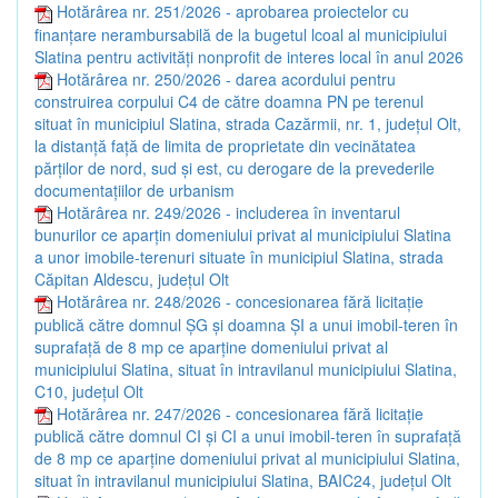
Hotărârea nr. 251/2026 - aprobarea proiectelor cu
finanțare nerambursabilă de la bugetul lcoal al municipiului
Slatina pentru activități nonprofit de interes local în anul 2026
Hotărârea nr. 250/2026 - darea acordului pentru
construirea corpului C4 de către doamna PN pe terenul
situat în municipiul Slatina, strada Cazărmii, nr. 1, județul Olt,
la distanță față de limita de proprietate din vecinătatea
părților de nord, sud și est, cu derogare de la prevederile
documentațiilor de urbanism
Hotărârea nr. 249/2026 - includerea în inventarul
bunurilor ce aparțin domeniului privat al municipiului Slatina
a unor imobile-terenuri situate în municipiul Slatina, strada
Căpitan Aldescu, județul Olt
Hotărârea nr. 248/2026 - concesionarea fără licitație
publică către domnul ȘG și doamna ȘI a unui imobil-teren în
suprafață de 8 mp ce aparține domeniului privat al
municipiului Slatina, situat în intravilanul municipiului Slatina,
C10, județul Olt
Hotărârea nr. 247/2026 - concesionarea fără licitație
publică către domnul CI și CI a unui imobil-teren în suprafață
de 8 mp ce aparține domeniului privat al municipiului Slatina,
situat în intravilanul municipiului Slatina, BAIC24, județul Olt