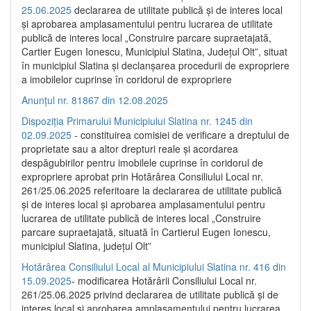
25.06.2025
declararea de utilitate publică și de interes local
și aprobarea amplasamentului pentru lucrarea de utilitate
publică de interes local „Construire parcare supraetajată,
Cartier Eugen Ionescu, Municipiul Slatina, Județul Olt”, situat
în municipiul Slatina și declanșarea procedurii de expropriere
a imobilelor cuprinse în coridorul de expropriere
Anunțul nr. 81867 din 12.08.2025
Dispoziția Primarului Municipiului Slatina nr. 1245 din
02.09.2025
- constituirea comisiei de verificare a dreptului de
proprietate sau a altor drepturi reale și acordarea
despăgubirilor pentru imobilele cuprinse în coridorul de
expropriere aprobat prin Hotărârea Consiliului Local nr.
261/25.06.2025 referitoare la declararea de utilitate publică
și de interes local și aprobarea amplasamentului pentru
lucrarea de utilitate publică de interes local „Construire
parcare supraetajată, situată în Cartierul Eugen Ionescu,
municipiul Slatina, județul Olt”
Hotărârea Consiliului Local al Municipiului Slatina nr. 416 din
15.09.2025
- modificarea Hotărârii Consiliului Local nr.
261/25.06.2025 privind declararea de utilitate publică și de
interes local și aprobarea amplasamentului pentru lucrarea