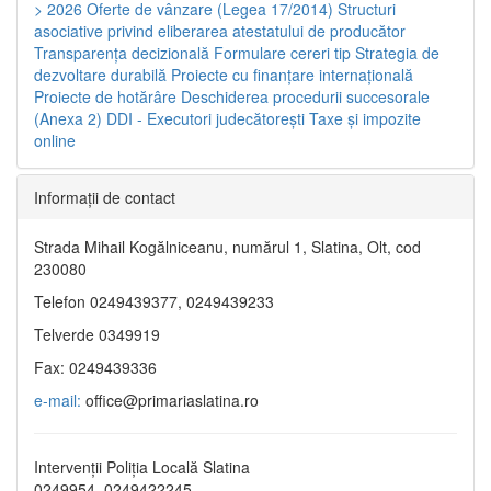
> 2026
Oferte de vânzare (Legea 17/2014)
Structuri
asociative privind eliberarea atestatului de producător
Transparenţa decizională
Formulare cereri tip
Strategia de
dezvoltare durabilă
Proiecte cu finanţare internaţională
Proiecte de hotărâre
Deschiderea procedurii succesorale
(Anexa 2)
DDI - Executori judecătorești
Taxe şi impozite
online
Informaţii de contact
Strada Mihail Kogălniceanu, numărul 1, Slatina, Olt, cod
230080
Telefon 0249439377, 0249439233
Telverde 0349919
Fax: 0249439336
e-mail:
office@primariaslatina.ro
Intervenții Poliția Locală Slatina
0249954, 0249422245