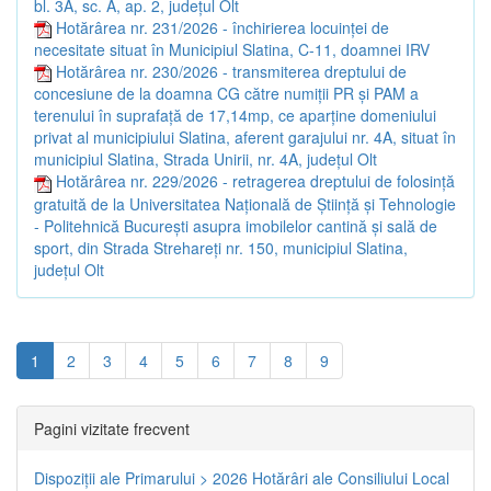
bl. 3A, sc. A, ap. 2, județul Olt
Hotărârea nr. 231/2026 - închirierea locuinței de
necesitate situat în Municipiul Slatina, C-11, doamnei IRV
Hotărârea nr. 230/2026 - transmiterea dreptului de
concesiune de la doamna CG către numiții PR și PAM a
terenului în suprafață de 17,14mp, ce aparține domeniului
privat al municipiului Slatina, aferent garajului nr. 4A, situat în
municipiul Slatina, Strada Unirii, nr. 4A, județul Olt
Hotărârea nr. 229/2026 - retragerea dreptului de folosință
gratuită de la Universitatea Națională de Știință și Tehnologie
- Politehnică București asupra imobilelor cantină și sală de
sport, din Strada Strehareți nr. 150, municipiul Slatina,
județul Olt
1
2
3
4
5
6
7
8
9
Pagini vizitate frecvent
Dispoziţii ale Primarului > 2026
Hotărâri ale Consiliului Local