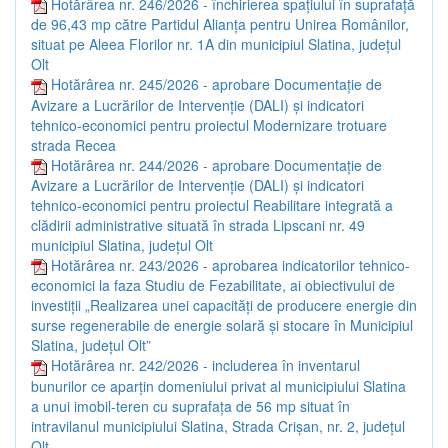
Hotărârea nr. 246/2026 - închirierea spațiului în suprafață
de 96,43 mp către Partidul Alianța pentru Unirea Românilor,
situat pe Aleea Florilor nr. 1A din municipiul Slatina, județul
Olt
Hotărârea nr. 245/2026 - aprobare Documentație de
Avizare a Lucrărilor de Intervenție (DALI) și indicatori
tehnico-economici pentru proiectul Modernizare trotuare
strada Recea
Hotărârea nr. 244/2026 - aprobare Documentație de
Avizare a Lucrărilor de Intervenție (DALI) și indicatori
tehnico-economici pentru proiectul Reabilitare integrată a
clădirii administrative situată în strada Lipscani nr. 49
municipiul Slatina, județul Olt
Hotărârea nr. 243/2026 - aprobarea indicatorilor tehnico-
economici la faza Studiu de Fezabilitate, ai obiectivului de
investiții „Realizarea unei capacități de producere energie din
surse regenerabile de energie solară și stocare în Municipiul
Slatina, județul Olt”
Hotărârea nr. 242/2026 - includerea în inventarul
bunurilor ce aparțin domeniului privat al municipiului Slatina
a unui imobil-teren cu suprafața de 56 mp situat în
intravilanul municipiului Slatina, Strada Crișan, nr. 2, județul
Olt