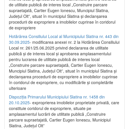
de utilitate publică de interes local „Construire parcare
supraetajată, Cartier Eugen Ionescu, Muncipiul Slatina,
Județul Olt”, situat în municipiul Slatina și declanșarea
procedurii de expropriere a imobilelor cuprinse în coridorul
de expropriere
Hotărârea Consiliului Local al Municipiului Slatina nr. 443 din
30.09.2025
- modificarea anexei nr. 2 la Hotărârea Consiliului
Local nr. 261/25.06.2025 privind declararea de utilitate
publică şi de interes local şi aprobarea amplasamentului
pentru lucrarea de utilitate publică de interes local
„Construire parcare supraetajată, Cartier Eugen Ionescu,
Muncipiul Slatina, Judeţul Olt”, situat în municipiul Slatina şi
declanşarea procedurii de expropriere a imobilelor cuprinse
în coridorul de expropriere, cu modificările şi completările
ulterioare
Dispoziția Primarului Municipiului Slatina nr. 1458 din
20.10.2025
- exproprierea imobilelor proprietate privată, care
constituie coridorul de expropriere, situate pe
amplasamentul lucrării de utilitate publică „Construire
parcare supraetajată, Cartier Eugen Ionescu, Municipiul
Slatina, Județul Olt”