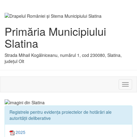
Primăria Municipiului
Slatina
Strada Mihail Kogălniceanu, numărul 1, cod 230080, Slatina,
județul Olt
Activ
sau
dezac
meniu
Registrele pentru evidența proiectelor de hotărâri ale
autorității deliberative
2025