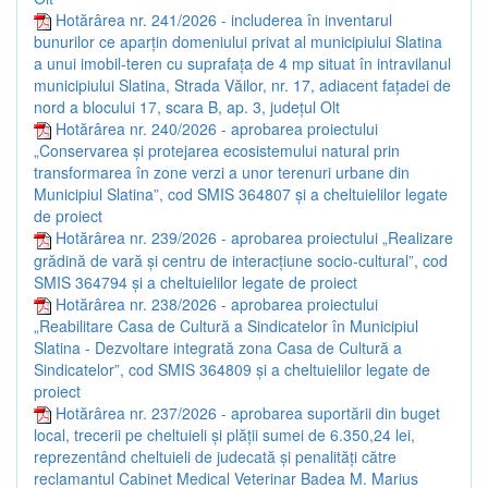
Hotărârea nr. 241/2026 - includerea în inventarul
bunurilor ce aparțin domeniului privat al municipiului Slatina
a unui imobil-teren cu suprafața de 4 mp situat în intravilanul
municipiului Slatina, Strada Văilor, nr. 17, adiacent fațadei de
nord a blocului 17, scara B, ap. 3, județul Olt
Hotărârea nr. 240/2026 - aprobarea proiectului
„Conservarea și protejarea ecosistemului natural prin
transformarea în zone verzi a unor terenuri urbane din
Municipiul Slatina”, cod SMIS 364807 și a cheltuielilor legate
de proiect
Hotărârea nr. 239/2026 - aprobarea proiectului „Realizare
grădină de vară și centru de interacțiune socio-cultural”, cod
SMIS 364794 și a cheltuielilor legate de proiect
Hotărârea nr. 238/2026 - aprobarea proiectului
„Reabilitare Casa de Cultură a Sindicatelor în Municipiul
Slatina - Dezvoltare integrată zona Casa de Cultură a
Sindicatelor”, cod SMIS 364809 și a cheltuielilor legate de
proiect
Hotărârea nr. 237/2026 - aprobarea suportării din buget
local, trecerii pe cheltuieli și plății sumei de 6.350,24 lei,
reprezentând cheltuieli de judecată și penalități către
reclamantul Cabinet Medical Veterinar Badea M. Marius