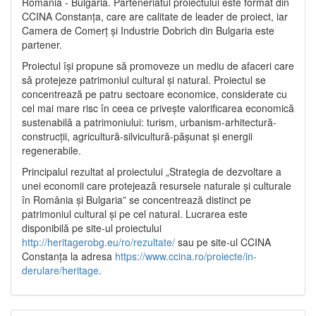
România - Bulgaria. Parteneriatul proiectului este format din
CCINA Constanța, care are calitate de leader de proiect, iar
Camera de Comerț și Industrie Dobrich din Bulgaria este
partener.
Proiectul își propune să promoveze un mediu de afaceri care
să protejeze patrimoniul cultural și natural. Proiectul se
concentrează pe patru sectoare economice, considerate cu
cel mai mare risc în ceea ce privește valorificarea economică
sustenabilă a patrimoniului: turism, urbanism-arhitectură-
construcții, agricultură-silvicultură-pășunat și energii
regenerabile.
Principalul rezultat al proiectului „Strategia de dezvoltare a
unei economii care protejează resursele naturale și culturale
în România și Bulgaria” se concentrează distinct pe
patrimoniul cultural și pe cel natural. Lucrarea este
disponibilă pe site-ul proiectului
http://heritagerobg.eu/ro/rezultate/
sau pe site-ul CCINA
Constanța la adresa
https://www.ccina.ro/proiecte/in-
derulare/heritage
.