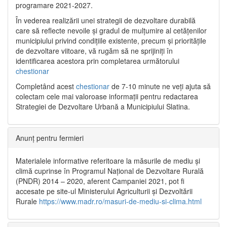
programare 2021-2027.
În vederea realizării unei strategii de dezvoltare durabilă
care să reflecte nevoile și gradul de mulțumire al cetățenilor
municipiului privind condițiile existente, precum și prioritățile
de dezvoltare viitoare, vă rugăm să ne sprijiniți în
identificarea acestora prin completarea următorului
chestionar
Completând acest
chestionar
de 7-10 minute ne veți ajuta să
colectam cele mai valoroase informații pentru redactarea
Strategiei de Dezvoltare Urbană a Municipiului Slatina.
Anunț pentru fermieri
Materialele informative referitoare la măsurile de mediu și
climă cuprinse în Programul Național de Dezvoltare Rurală
(PNDR) 2014 – 2020, aferent Campaniei 2021, pot fi
accesate pe site-ul Ministerului Agriculturii și Dezvoltării
Rurale
https://www.madr.ro/masuri-de-mediu-si-clima.html