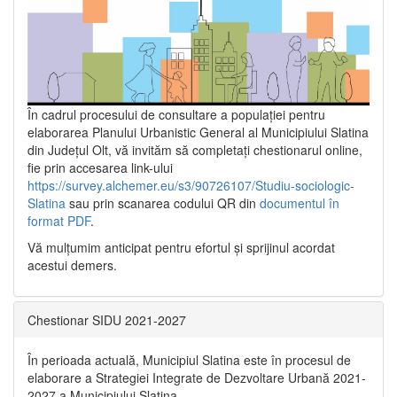
În cadrul procesului de consultare a populaţiei pentru
elaborarea Planului Urbanistic General al Municipiului Slatina
din Județul Olt, vă invităm să completați chestionarul online,
fie prin accesarea link-ului
https://survey.alchemer.eu/s3/90726107/Studiu-sociologic-
Slatina
sau prin scanarea codului QR din
documentul în
format PDF
.
Vă mulţumim anticipat pentru efortul şi sprijinul acordat
acestui demers.
Chestionar SIDU 2021-2027
În perioada actuală, Municipiul Slatina este în procesul de
elaborare a Strategiei Integrate de Dezvoltare Urbană 2021‐
2027 a Municipiului Slatina.