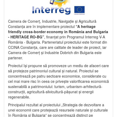
Camera de Comerț, Industrie, Navigație și Agricultură
Constanța are în implementare proiectul
“A heritage
friendly cross-border economy in România and Bulgaria
- HERITAGE RO-BG”
, finanțat prin Programul Interreg V-A
România - Bulgaria. Parteneriatul proiectului este format din
CCINA Constanța, care are calitate de leader de proiect, iar
Camera de Comerț și Industrie Dobrich din Bulgaria este
partener.
Proiectul își propune să promoveze un mediu de afaceri care
să protejeze patrimoniul cultural și natural. Proiectul se
concentrează pe patru sectoare economice, considerate cu
cel mai mare risc în ceea ce privește valorificarea economică
sustenabilă a patrimoniului: turism, urbanism-arhitectură-
construcții, agricultură-silvicultură-pășunat și energii
regenerabile.
Principalul rezultat al proiectului „Strategia de dezvoltare a
unei economii care protejează resursele naturale și culturale
în România și Bulgaria” se concentrează distinct pe