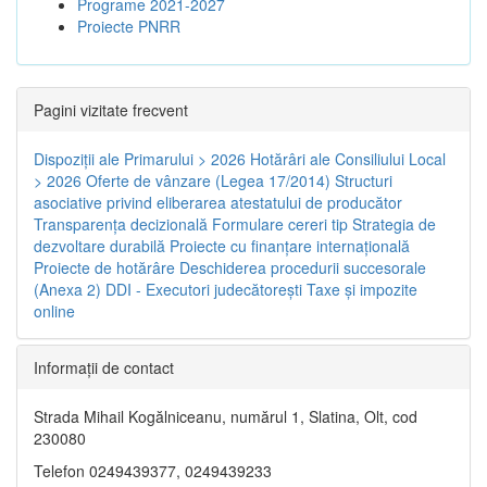
Programe 2021-2027
Proiecte PNRR
Pagini vizitate frecvent
Dispoziţii ale Primarului > 2026
Hotărâri ale Consiliului Local
> 2026
Oferte de vânzare (Legea 17/2014)
Structuri
asociative privind eliberarea atestatului de producător
Transparenţa decizională
Formulare cereri tip
Strategia de
dezvoltare durabilă
Proiecte cu finanţare internaţională
Proiecte de hotărâre
Deschiderea procedurii succesorale
(Anexa 2)
DDI - Executori judecătorești
Taxe şi impozite
online
Informaţii de contact
Strada Mihail Kogălniceanu, numărul 1, Slatina, Olt, cod
230080
Telefon 0249439377, 0249439233