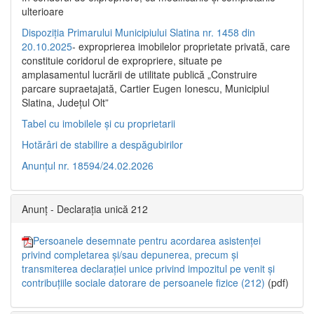
ulterioare
Dispoziția Primarului Municipiului Slatina nr. 1458 din
20.10.2025
- exproprierea imobilelor proprietate privată, care
constituie coridorul de expropriere, situate pe
amplasamentul lucrării de utilitate publică „Construire
parcare supraetajată, Cartier Eugen Ionescu, Municipiul
Slatina, Județul Olt”
Tabel cu imobilele și cu proprietarii
Hotărâri de stabilire a despăgubirilor
Anunțul nr. 18594/24.02.2026
Anunț - Declarația unică 212
Persoanele desemnate pentru acordarea asistenței
privind completarea și/sau depunerea, precum și
transmiterea declarației unice privind impozitul pe venit și
contribuțiile sociale datorare de persoanele fizice (212)
(pdf)