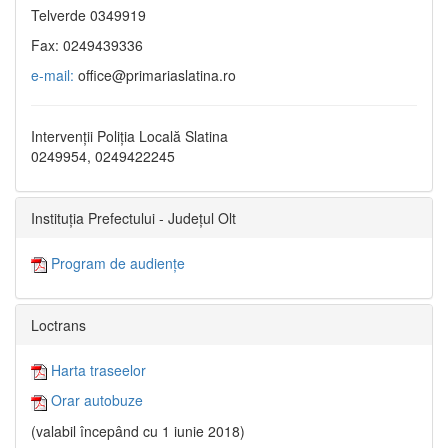
Telverde 0349919
Fax: 0249439336
e-mail:
office@primariaslatina.ro
Intervenții Poliția Locală Slatina
0249954, 0249422245
Instituția Prefectului - Județul Olt
Program de audiențe
Loctrans
Harta traseelor
Orar autobuze
(valabil începând cu 1 iunie 2018)