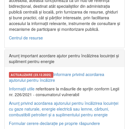
accesibilă, aceasta funcționează ca un hub de referință
bidirecțional, destinat atât specialiștilor din administrația
publică centrală și locală, prin furnizarea de resurse, ghiduri
și bune practici, cât și părților interesate, prin facilitarea
accesului la informații relevante, instrumente de consultare și
mecanisme de participare și monitorizare publică.
Centrul de resurse
Anunț important acordare ajutor pentru încălzirea locuinței și
supliment pentru energie
Informare privind acordarea
ACTUALIZARE (23.12.2025)
ajutorului pentru încălzire
Informații utile
referitoare la măsurile de sprijin conform Legii
nr. 226/2021 - consumatorul vulnerabil
Anunț privind acordarea ajutorului pentru încălzirea locuinței
cu gaze naturale, energie electrică sau lemne, cărbuni,
combustibili petrolieri și a suplimentului pentru energie
Formular cerere-declarație pe proprie răspundere