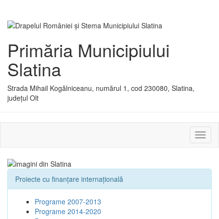
Primăria Municipiului
Slatina
Strada Mihail Kogălniceanu, numărul 1, cod 230080, Slatina,
județul Olt
Activ
sau
dezac
meniu
Proiecte cu finanţare internaţională
Programe 2007-2013
Programe 2014-2020