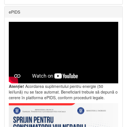
ePIDS
Atenție!
Acordarea suplimentului pentru energie (50
lei/lună) nu se face automat. Beneficiarii trebuie să depună o
cerere în platforma ePIDS, conform procedurii legale.