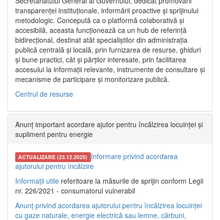
Secretariatului General al Guvernului, dedicat promovării
transparenței instituționale, informării proactive și sprijinului
metodologic. Concepută ca o platformă colaborativă și
accesibilă, aceasta funcționează ca un hub de referință
bidirecțional, destinat atât specialiștilor din administrația
publică centrală și locală, prin furnizarea de resurse, ghiduri
și bune practici, cât și părților interesate, prin facilitarea
accesului la informații relevante, instrumente de consultare și
mecanisme de participare și monitorizare publică.
Centrul de resurse
Anunț important acordare ajutor pentru încălzirea locuinței și
supliment pentru energie
Informare privind acordarea
ACTUALIZARE (23.12.2025)
ajutorului pentru încălzire
Informații utile
referitoare la măsurile de sprijin conform Legii
nr. 226/2021 - consumatorul vulnerabil
Anunț privind acordarea ajutorului pentru încălzirea locuinței
cu gaze naturale, energie electrică sau lemne, cărbuni,