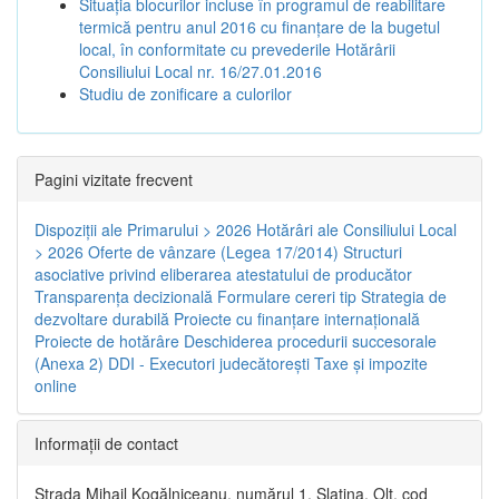
Situația blocurilor incluse în programul de reabilitare
termică pentru anul 2016 cu finanțare de la bugetul
local, în conformitate cu prevederile Hotărârii
Consiliului Local nr. 16/27.01.2016
Studiu de zonificare a culorilor
Pagini vizitate frecvent
Dispoziţii ale Primarului > 2026
Hotărâri ale Consiliului Local
> 2026
Oferte de vânzare (Legea 17/2014)
Structuri
asociative privind eliberarea atestatului de producător
Transparenţa decizională
Formulare cereri tip
Strategia de
dezvoltare durabilă
Proiecte cu finanţare internaţională
Proiecte de hotărâre
Deschiderea procedurii succesorale
(Anexa 2)
DDI - Executori judecătorești
Taxe şi impozite
online
Informaţii de contact
Strada Mihail Kogălniceanu, numărul 1, Slatina, Olt, cod