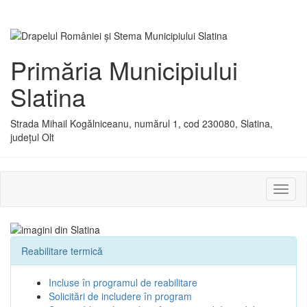
Primăria Municipiului
Slatina
Strada Mihail Kogălniceanu, numărul 1, cod 230080, Slatina,
județul Olt
Activ
sau
dezac
meniu
Reabilitare termică
Incluse în programul de reabilitare
Solicitări de includere în program