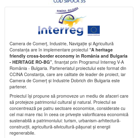
Camera de Comerț, Industrie, Navigație și Agricultură
Constanța are în implementare proiectul
“A heritage
friendly cross-border economy in România and Bulgaria
- HERITAGE RO-BG”
, finanțat prin Programul Interreg V-A
România - Bulgaria. Parteneriatul proiectului este format din
CCINA Constanța, care are calitate de leader de proiect, iar
Camera de Comerț și Industrie Dobrich din Bulgaria este
partener.
Proiectul își propune să promoveze un mediu de afaceri care
să protejeze patrimoniul cultural și natural. Proiectul se
concentrează pe patru sectoare economice, considerate cu
cel mai mare risc în ceea ce privește valorificarea economică
sustenabilă a patrimoniului: turism, urbanism-arhitectură-
construcții, agricultură-silvicultură-pășunat și energii
regenerabile.