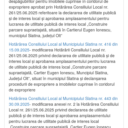
despăgubirilor pentru imobilele cuprinse în coridorul de
expropriere aprobat prin Hotărârea Consiliului Local nr.
261/25.06.2025 referitoare la declararea de utilitate publică
și de interes local și aprobarea amplasamentului pentru
lucrarea de utilitate publică de interes local „Construire
parcare supraetajată, situată în Cartierul Eugen Ionescu,
municipiul Slatina, județul Olt”
Hotărârea Consiliului Local al Municipiului Slatina nr. 416 din
15.09.2025
- modificarea Hotărârii Consiliului Local nr.
261/25.06.2025 privind declararea de utilitate publică și de
interes local și aprobarea amplasamentului pentru lucrarea
de utilitate publică de interes local „Construire parcare
supraetajată, Cartier Eugen Ionescu, Muncipiul Slatina,
Județul Olt”, situat în municipiul Slatina și declanșarea
procedurii de expropriere a imobilelor cuprinse în coridorul
de expropriere
Hotărârea Consiliului Local al Municipiului Slatina nr. 443 din
30.09.2025
- modificarea anexei nr. 2 la Hotărârea Consiliului
Local nr. 261/25.06.2025 privind declararea de utilitate
publică şi de interes local şi aprobarea amplasamentului
pentru lucrarea de utilitate publică de interes local
„Construire parcare supraetajată, Cartier Eugen Ionescu,