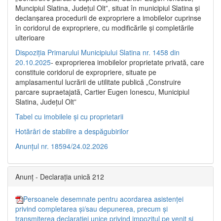
Muncipiul Slatina, Judeţul Olt”, situat în municipiul Slatina şi
declanşarea procedurii de expropriere a imobilelor cuprinse
în coridorul de expropriere, cu modificările şi completările
ulterioare
Dispoziția Primarului Municipiului Slatina nr. 1458 din
20.10.2025
- exproprierea imobilelor proprietate privată, care
constituie coridorul de expropriere, situate pe
amplasamentul lucrării de utilitate publică „Construire
parcare supraetajată, Cartier Eugen Ionescu, Municipiul
Slatina, Județul Olt”
Tabel cu imobilele și cu proprietarii
Hotărâri de stabilire a despăgubirilor
Anunțul nr. 18594/24.02.2026
Anunț - Declarația unică 212
Persoanele desemnate pentru acordarea asistenței
privind completarea și/sau depunerea, precum și
transmiterea declarației unice privind impozitul pe venit și