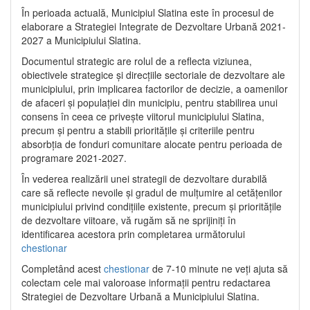
În perioada actuală, Municipiul Slatina este în procesul de
elaborare a Strategiei Integrate de Dezvoltare Urbană 2021‐
2027 a Municipiului Slatina.
Documentul strategic are rolul de a reflecta viziunea,
obiectivele strategice și direcțiile sectoriale de dezvoltare ale
municipiului, prin implicarea factorilor de decizie, a oamenilor
de afaceri și populației din municipiu, pentru stabilirea unui
consens în ceea ce privește viitorul municipiului Slatina,
precum și pentru a stabili prioritățile și criteriile pentru
absorbția de fonduri comunitare alocate pentru perioada de
programare 2021-2027.
În vederea realizării unei strategii de dezvoltare durabilă
care să reflecte nevoile și gradul de mulțumire al cetățenilor
municipiului privind condițiile existente, precum și prioritățile
de dezvoltare viitoare, vă rugăm să ne sprijiniți în
identificarea acestora prin completarea următorului
chestionar
Completând acest
chestionar
de 7-10 minute ne veți ajuta să
colectam cele mai valoroase informații pentru redactarea
Strategiei de Dezvoltare Urbană a Municipiului Slatina.