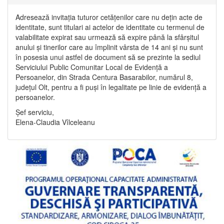
Adresează invitația tuturor cetățenilor care nu dețin acte de
identitate, sunt titulari ai actelor de identitate cu termenul de
valabilitate expirat sau urmează să expire până la sfârșitul
anului și tinerilor care au împlinit vârsta de 14 ani și nu sunt
în posesia unui astfel de document să se prezinte la sediul
Serviciului Public Comunitar Local de Evidență a
Persoanelor, din Strada Centura Basarabilor, numărul 8,
județul Olt, pentru a fi puși în legalitate pe linie de evidență a
persoanelor.
Șef serviciu,
Elena-Claudia Vîlceleanu