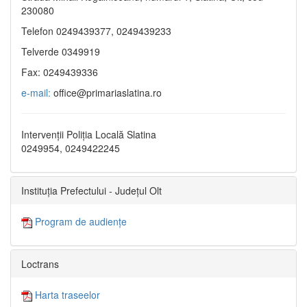
230080
Telefon 0249439377, 0249439233
Telverde 0349919
Fax: 0249439336
e-mail:
office@primariaslatina.ro
Intervenții Poliția Locală Slatina
0249954, 0249422245
Instituția Prefectului - Județul Olt
Program de audiențe
Loctrans
Harta traseelor