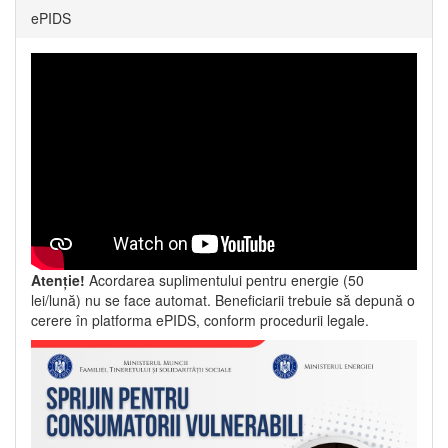
ePIDS
Atenție!
Acordarea suplimentului pentru energie (50
lei/lună) nu se face automat. Beneficiarii trebuie să depună o
cerere în platforma ePIDS, conform procedurii legale.