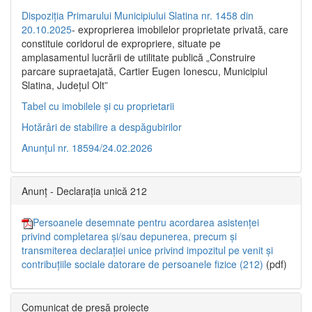
Dispoziția Primarului Municipiului Slatina nr. 1458 din
20.10.2025
- exproprierea imobilelor proprietate privată, care
constituie coridorul de expropriere, situate pe
amplasamentul lucrării de utilitate publică „Construire
parcare supraetajată, Cartier Eugen Ionescu, Municipiul
Slatina, Județul Olt”
Tabel cu imobilele și cu proprietarii
Hotărâri de stabilire a despăgubirilor
Anunțul nr. 18594/24.02.2026
Anunț - Declarația unică 212
Persoanele desemnate pentru acordarea asistenței
privind completarea și/sau depunerea, precum și
transmiterea declarației unice privind impozitul pe venit și
contribuțiile sociale datorare de persoanele fizice (212)
(pdf)
Comunicat de presă proiecte