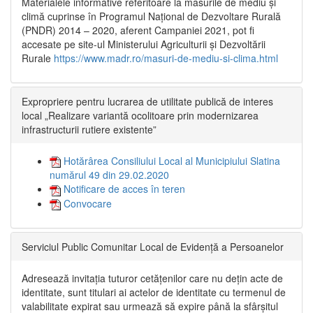
Materialele informative referitoare la măsurile de mediu și
climă cuprinse în Programul Național de Dezvoltare Rurală
(PNDR) 2014 – 2020, aferent Campaniei 2021, pot fi
accesate pe site-ul Ministerului Agriculturii și Dezvoltării
Rurale
https://www.madr.ro/masuri-de-mediu-si-clima.html
Expropriere pentru lucrarea de utilitate publică de interes
local „Realizare variantă ocolitoare prin modernizarea
infrastructurii rutiere existente”
Hotărârea Consiliului Local al Municipiului Slatina
numărul 49 din 29.02.2020
Notificare de acces în teren
Convocare
Serviciul Public Comunitar Local de Evidență a Persoanelor
Adresează invitația tuturor cetățenilor care nu dețin acte de
identitate, sunt titulari ai actelor de identitate cu termenul de
valabilitate expirat sau urmează să expire până la sfârșitul