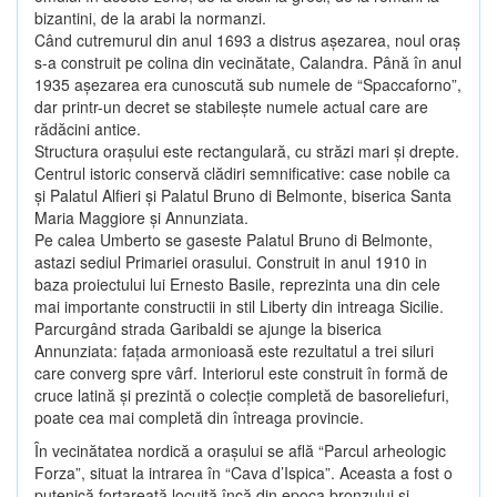
bizantini, de la arabi la normanzi.
Când cutremurul din anul 1693 a distrus aşezarea, noul oraş
s-a construit pe colina din vecinătate, Calandra. Până în anul
1935 aşezarea era cunoscută sub numele de “Spaccaforno”,
dar printr-un decret se stabileşte numele actual care are
rădăcini antice.
Structura oraşului este rectangulară, cu străzi mari şi drepte.
Centrul istoric conservă clădiri semnificative: case nobile ca
şi Palatul Alfieri şi Palatul Bruno di Belmonte, biserica Santa
Maria Maggiore şi Annunziata.
Pe calea Umberto se gaseste Palatul Bruno di Belmonte,
astazi sediul Primariei orasului. Construit in anul 1910 in
baza proiectului lui Ernesto Basile, reprezinta una din cele
mai importante constructii in stil Liberty din intreaga Sicilie.
Parcurgând strada Garibaldi se ajunge la biserica
Annunziata: faţada armonioasă este rezultatul a trei siluri
care converg spre vârf. Interiorul este construit în formă de
cruce latină şi prezintă o colecţie completă de basoreliefuri,
poate cea mai completă din întreaga provincie.
În vecinătatea nordică a oraşului se află “Parcul arheologic
Forza”, situat la intrarea în “Cava d’Ispica”. Aceasta a fost o
putenică fortareaţă locuită încă din epoca bronzului şi