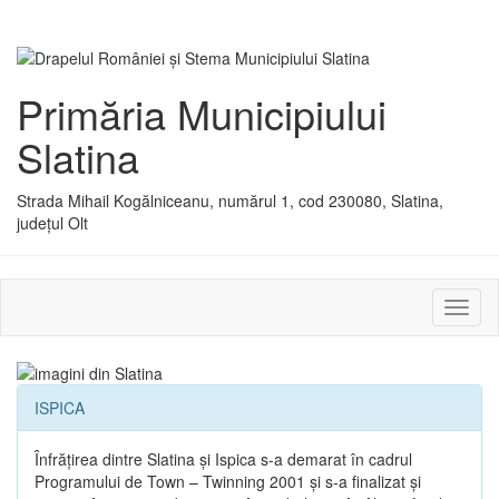
Primăria Municipiului
Slatina
Strada Mihail Kogălniceanu, numărul 1, cod 230080, Slatina,
județul Olt
Activ
sau
dezac
meniu
ISPICA
Înfrăţirea dintre Slatina şi Ispica s-a demarat în cadrul
Programului de Town – Twinning 2001 şi s-a finalizat şi