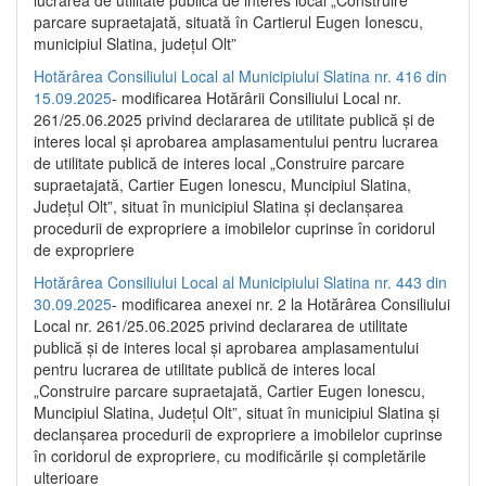
parcare supraetajată, situată în Cartierul Eugen Ionescu,
municipiul Slatina, județul Olt”
Hotărârea Consiliului Local al Municipiului Slatina nr. 416 din
15.09.2025
- modificarea Hotărârii Consiliului Local nr.
261/25.06.2025 privind declararea de utilitate publică și de
interes local și aprobarea amplasamentului pentru lucrarea
de utilitate publică de interes local „Construire parcare
supraetajată, Cartier Eugen Ionescu, Muncipiul Slatina,
Județul Olt”, situat în municipiul Slatina și declanșarea
procedurii de expropriere a imobilelor cuprinse în coridorul
de expropriere
Hotărârea Consiliului Local al Municipiului Slatina nr. 443 din
30.09.2025
- modificarea anexei nr. 2 la Hotărârea Consiliului
Local nr. 261/25.06.2025 privind declararea de utilitate
publică şi de interes local şi aprobarea amplasamentului
pentru lucrarea de utilitate publică de interes local
„Construire parcare supraetajată, Cartier Eugen Ionescu,
Muncipiul Slatina, Judeţul Olt”, situat în municipiul Slatina şi
declanşarea procedurii de expropriere a imobilelor cuprinse
în coridorul de expropriere, cu modificările şi completările
ulterioare