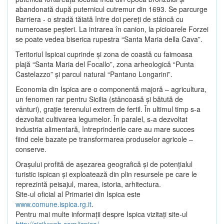
abandonată după puternicul cutremur din 1693. Se parcurge
Barriera - o stradă tăiată între doi pereţi de stâncă cu
numeroase peşteri. La intrarea în canion, la picioarele Forzei
se poate vedea biserica rupestra “Santa Maria della Cava”.
Teritoriul Ispicai cuprinde şi zona de coastă cu faimoasa
plajă “Santa Maria del Focallo”, zona arheologică “Punta
Castelazzo” şi parcul natural “Pantano Longarini”.
Economia din Ispica are o componentă majoră – agricultura,
un fenomen rar pentru Sicilia (stâncoasă şi bătută de
vânturi), graţie terenului extrem de fertil. În ultimul timp s-a
dezvoltat cultivarea legumelor. În paralel, s-a dezvoltat
industria alimentară, întreprinderile care au mare succes
fiind cele bazate pe transformarea produselor agricole –
conserve.
Oraşului profită de aşezarea geografică şi de potenţialul
turistic ispican şi exploatează din plin resursele pe care le
reprezintă peisajul, marea, istoria, arhitectura.
Site-ul oficial al Primariei din Ispica este
www.comune.ispica.rg.it
.
Pentru mai multe informaţii despre Ispica vizitaţi site-ul
http://sicilyweb.com/ispica/