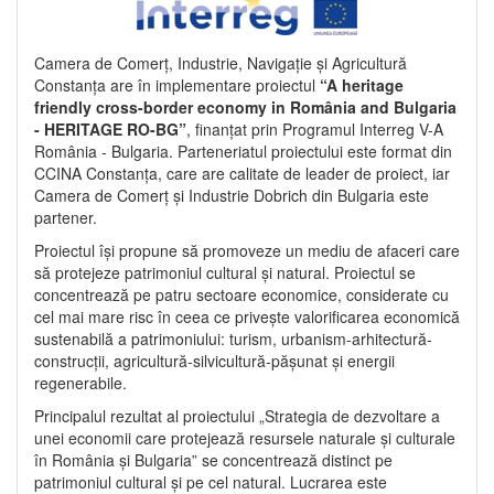
Camera de Comerț, Industrie, Navigație și Agricultură
Constanța are în implementare proiectul
“A heritage
friendly cross-border economy in România and Bulgaria
- HERITAGE RO-BG”
, finanțat prin Programul Interreg V-A
România - Bulgaria. Parteneriatul proiectului este format din
CCINA Constanța, care are calitate de leader de proiect, iar
Camera de Comerț și Industrie Dobrich din Bulgaria este
partener.
Proiectul își propune să promoveze un mediu de afaceri care
să protejeze patrimoniul cultural și natural. Proiectul se
concentrează pe patru sectoare economice, considerate cu
cel mai mare risc în ceea ce privește valorificarea economică
sustenabilă a patrimoniului: turism, urbanism-arhitectură-
construcții, agricultură-silvicultură-pășunat și energii
regenerabile.
Principalul rezultat al proiectului „Strategia de dezvoltare a
unei economii care protejează resursele naturale și culturale
în România și Bulgaria” se concentrează distinct pe
patrimoniul cultural și pe cel natural. Lucrarea este