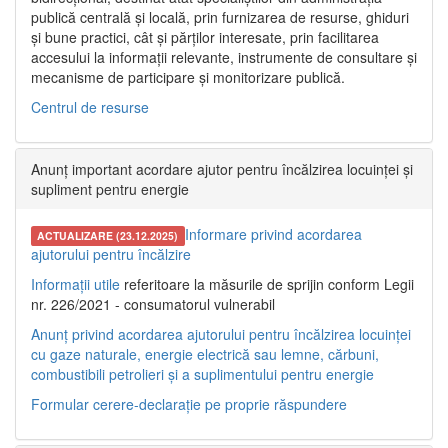
publică centrală și locală, prin furnizarea de resurse, ghiduri
și bune practici, cât și părților interesate, prin facilitarea
accesului la informații relevante, instrumente de consultare și
mecanisme de participare și monitorizare publică.
Centrul de resurse
Anunț important acordare ajutor pentru încălzirea locuinței și
supliment pentru energie
Informare privind acordarea
ACTUALIZARE (23.12.2025)
ajutorului pentru încălzire
Informații utile
referitoare la măsurile de sprijin conform Legii
nr. 226/2021 - consumatorul vulnerabil
Anunț privind acordarea ajutorului pentru încălzirea locuinței
cu gaze naturale, energie electrică sau lemne, cărbuni,
combustibili petrolieri și a suplimentului pentru energie
Formular cerere-declarație pe proprie răspundere