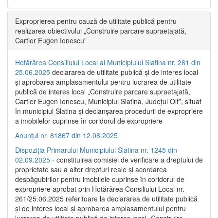
Exproprierea pentru cauză de utilitate publică pentru
realizarea obiectivului „Construire parcare supraetajată,
Cartier Eugen Ionescu”
Hotărârea Consiliului Local al Municipiului Slatina nr. 261 din
25.06.2025
declararea de utilitate publică și de interes local
și aprobarea amplasamentului pentru lucrarea de utilitate
publică de interes local „Construire parcare supraetajată,
Cartier Eugen Ionescu, Municipiul Slatina, Județul Olt”, situat
în municipiul Slatina și declanșarea procedurii de expropriere
a imobilelor cuprinse în coridorul de expropriere
Anunțul nr. 81867 din 12.08.2025
Dispoziția Primarului Municipiului Slatina nr. 1245 din
02.09.2025
- constituirea comisiei de verificare a dreptului de
proprietate sau a altor drepturi reale și acordarea
despăgubirilor pentru imobilele cuprinse în coridorul de
expropriere aprobat prin Hotărârea Consiliului Local nr.
261/25.06.2025 referitoare la declararea de utilitate publică
și de interes local și aprobarea amplasamentului pentru
lucrarea de utilitate publică de interes local „Construire