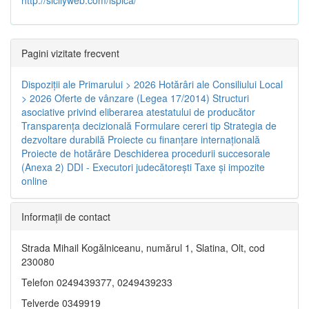
Pagini vizitate frecvent
Dispoziţii ale Primarului > 2026
Hotărâri ale Consiliului Local
> 2026
Oferte de vânzare (Legea 17/2014)
Structuri
asociative privind eliberarea atestatului de producător
Transparenţa decizională
Formulare cereri tip
Strategia de
dezvoltare durabilă
Proiecte cu finanţare internaţională
Proiecte de hotărâre
Deschiderea procedurii succesorale
(Anexa 2)
DDI - Executori judecătorești
Taxe şi impozite
online
Informaţii de contact
Strada Mihail Kogălniceanu, numărul 1, Slatina, Olt, cod
230080
Telefon 0249439377, 0249439233
Telverde 0349919