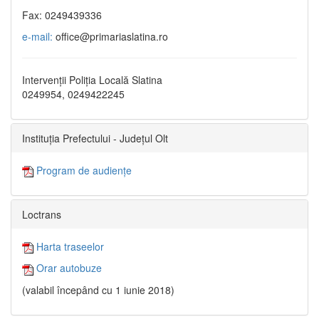
Fax: 0249439336
e-mail:
office@primariaslatina.ro
Intervenții Poliția Locală Slatina
0249954, 0249422245
Instituția Prefectului - Județul Olt
Program de audiențe
Loctrans
Harta traseelor
Orar autobuze
(valabil începând cu 1 iunie 2018)