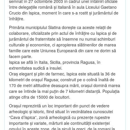
semnat în 27 octombrie 2003 în cadrul unei întâlniri oficiale
între delegaţiile română şi italiană în aula Liceului Gaetano
Crucio din Ispica, moment în care s-a rostit şi jurământul de
înfrăţire.
Primăria municipiului Slatina doreşte ca aceste relaţii de
colaborare, oficializate prin actul de înfrăţire cu Ispica şi de
jurământul de fraternitate să însemne nu numai schimburi
culturale şi economice, ci apropierea slătinenilor de marea
familie care este Uniunea Europeană din care ne dorim să
facem parte.
Ispica se află în Italia, Sicilia, provincia Ragusa, în
extremitatea sudică a insulei.
Oraş elegant şi plin de farmec, Ispica este situată la 36 de
kilometri de oraşul Ragusa; construit pe o colină înaltă de
170 de metri altitudine deasupra mării, oraşul domină marea
care se întinde la mai puţin de 7 kilometri distanţă. Populaţia
atinge cifra de 15000 de locuitori.
Oraşul reprezintă un loc important din punct de vedere
arheologic şi istoric, fiind situat în vecinătatea cunoscutei
“Cava d’Ispica”, zonă arheologică cu prezenţe rupestre
importante şi variate, mărturii ale continuităţii existenţei
omului în aceste zone, de la siculi la greci, de la romani la