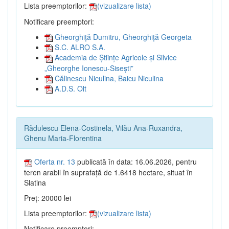
Lista preemptorilor:
(vizualizare lista)
Notificare preemptori:
Gheorghiță Dumitru, Gheorghiță Georgeta
S.C. ALRO S.A.
Academia de Științe Agricole și Silvice
„Gheorghe Ionescu-Sisești”
Călinescu Niculina, Baicu Niculina
A.D.S. Olt
Rădulescu Elena-Costinela, Vilău Ana-Ruxandra,
Ghenu Maria-Florentina
Oferta nr. 13
publicată în data: 16.06.2026, pentru
teren arabil în suprafață de 1.6418 hectare, situat în
Slatina
Preț: 20000 lei
Lista preemptorilor:
(vizualizare lista)
Notificare preemptori: