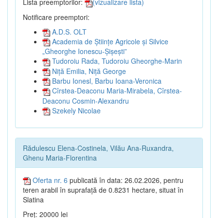
Lista preemptorilor:
(vizualizare lista)
Notificare preemptori:
A.D.S. OLT
Academia de Științe Agricole și Silvice
„Gheorghe Ionescu-Șișești”
Tudoroiu Rada, Tudoroiu Gheorghe-Marin
Niță Emilia, Niță George
Barbu Ionesl, Barbu Ioana-Veronica
Cîrstea-Deaconu Maria-Mirabela, Cîrstea-
Deaconu Cosmin-Alexandru
Szekely Nicolae
Rădulescu Elena-Costinela, Vilău Ana-Ruxandra,
Ghenu Maria-Florentina
Oferta nr. 6
publicată în data: 26.02.2026, pentru
teren arabil în suprafață de 0.8231 hectare, situat în
Slatina
Preț: 20000 lei