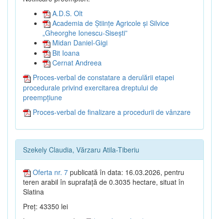
A.D.S. Olt
Academia de Științe Agricole și Silvice
„Gheorghe Ionescu-Sisești”
Midan Daniel-Gigi
Bit Ioana
Cernat Andreea
Proces-verbal de constatare a derulării etapei
procedurale privind exercitarea dreptului de
preempțiune
Proces-verbal de finalizare a procedurii de vânzare
Szekely Claudia, Vărzaru Atila-Tiberiu
Oferta nr. 7
publicată în data: 16.03.2026, pentru
teren arabil în suprafață de 0.3035 hectare, situat în
Slatina
Preț: 43350 lei