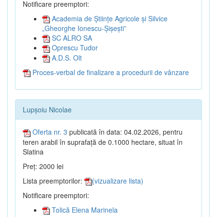
Notificare preemptori:
Academia de Științe Agricole și Silvice
„Gheorghe Ionescu-Șișești”
SC ALRO SA
Oprescu Tudor
A.D.S. Olt
Proces-verbal de finalizare a procedurii de vânzare
Lupșoiu Nicolae
Oferta nr. 3
publicată în data: 04.02.2026, pentru
teren arabil în suprafață de 0.1000 hectare, situat în
Slatina
Preț: 2000 lei
Lista preemptorilor:
(vizualizare lista)
Notificare preemptori:
Tolică Elena Marinela