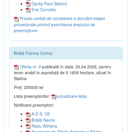
Oprița Paul (Marin)
Ene Cornelia
Proces-verbal de constatare a derulării etapei
procedurale privind exercitarea dreptului de
preempțiune
Brăila Florina-Corina
Oferta nr. 9
publicată în data: 20.04.2026, pentru
teren arabil în suprafață de 0.1609 hectare, situat în
Slatina
Preț: 255000 lei
Lista preemptorilor:
(vizualizare lista)
Notificare preemptori:
A.D.S. Olt
Brăilă Narcis
Radu Adriana
Academia de Științe Agricole și Silvice