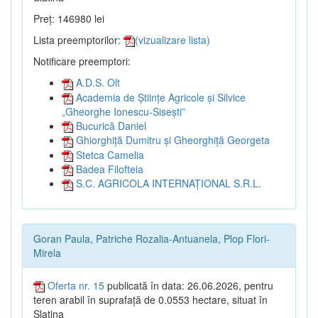
Preț: 146980 lei
Lista preemptorilor:
(vizualizare lista)
Notificare preemptori:
A.D.S. Olt
Academia de Științe Agricole și Silvice
„Gheorghe Ionescu-Sisești”
Bucurică Daniel
Ghiorghiță Dumitru și Gheorghiță Georgeta
Stetca Camelia
Badea Filofteia
S.C. AGRICOLA INTERNAȚIONAL S.R.L.
Goran Paula, Patriche Rozalia-Antuanela, Plop Flori-
Mirela
Oferta nr. 15
publicată în data: 26.06.2026, pentru
teren arabil în suprafață de 0.0553 hectare, situat în
Slatina