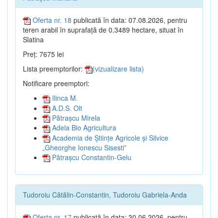
Oferta nr. 18
publicată în data: 07.08.2026, pentru
teren arabil în suprafață de 0.3489 hectare, situat în
Slatina
Preț: 7675 lei
Lista preemptorilor:
(vizualizare lista)
Notificare preemptori:
Ilinca M.
A.D.S. Olt
Pătrașcu Mirela
Adela Bio Agricultura
Academia de Științe Agricole și Silvice
„Gheorghe Ionescu Sisesti”
Pătrașcu Constantin-Gelu
Tudoroiu Cătălin-Constantin, Tudoroiu Gabriela-Anda
Oferta nr. 17
publicată în data: 30.06.2026, pentru