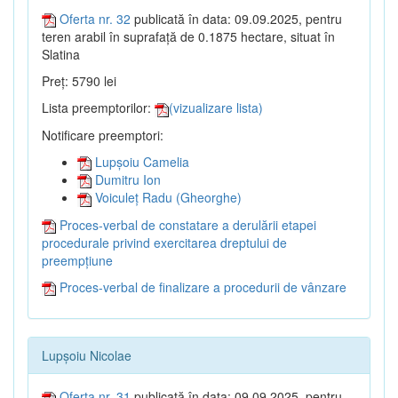
Oferta nr. 32
publicată în data: 09.09.2025, pentru
teren arabil în suprafață de 0.1875 hectare, situat în
Slatina
Preț: 5790 lei
Lista preemptorilor:
(vizualizare lista)
Notificare preemptori:
Lupșoiu Camelia
Dumitru Ion
Voiculeț Radu (Gheorghe)
Proces-verbal de constatare a derulării etapei
procedurale privind exercitarea dreptului de
preempțiune
Proces-verbal de finalizare a procedurii de vânzare
Lupșoiu Nicolae
Oferta nr. 31
publicată în data: 09.09.2025, pentru