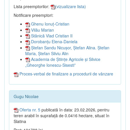
Lista preemptorilor:
(vizualizare lista)
Notificare preemptori:
Ghenu Ionuț-Cristian
Vilău Marian
Stănică Vlad Cristian II
Dorobanțu Elena-Daniela
Ștefan Sandu Nicușor, Ștefan Alina. Ștefan
Maria, Ștefan Silviu Alin
Academia de Științe Agricole și Silvice
„Gheorghe Ionescu-Sisesti”
Proces-verbal de finalizare a procedurii de vânzare
Gugu Nicolae
Oferta nr. 5
publicată în data: 23.02.2026, pentru
teren arabil în suprafață de 0.0416 hectare, situat în
Slatina