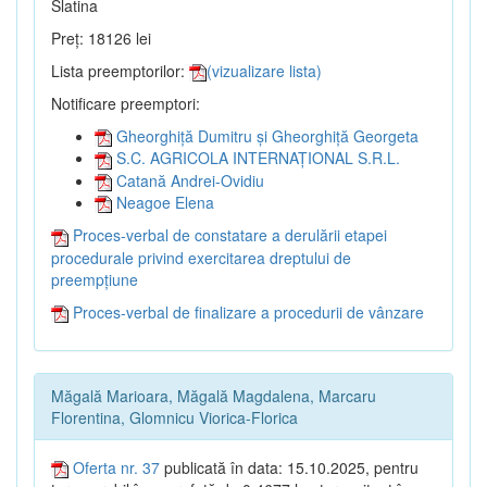
Slatina
Preț: 18126 lei
Lista preemptorilor:
(vizualizare lista)
Notificare preemptori:
Gheorghiță Dumitru și Gheorghiță Georgeta
S.C. AGRICOLA INTERNAȚIONAL S.R.L.
Catană Andrei-Ovidiu
Neagoe Elena
Proces-verbal de constatare a derulării etapei
procedurale privind exercitarea dreptului de
preempțiune
Proces-verbal de finalizare a procedurii de vânzare
Măgală Marioara, Măgală Magdalena, Marcaru
Florentina, Glomnicu Viorica-Florica
Oferta nr. 37
publicată în data: 15.10.2025, pentru