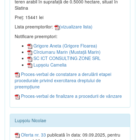
teren arabil în suprafață de 0.5000 hectare, situat în
Slatina
Preț: 15441 lei
Lista preemptorilor:
(vizualizare lista)
Notificare preemptori:
Grigore Aneta (Grigore Floarea)
Cîrciumaru Marin (Mustață Marin)
SC ICT CONSULTING ZONE SRL
Lupșoiu Camelia
Proces-verbal de constatare a derulării etapei
procedurale privind exercitarea dreptului de
preempțiune
Proces-verbal de finalizare a procedurii de vânzare
Lupșoiu Nicolae
Oferta nr. 33
publicată în data: 09.09.2025, pentru