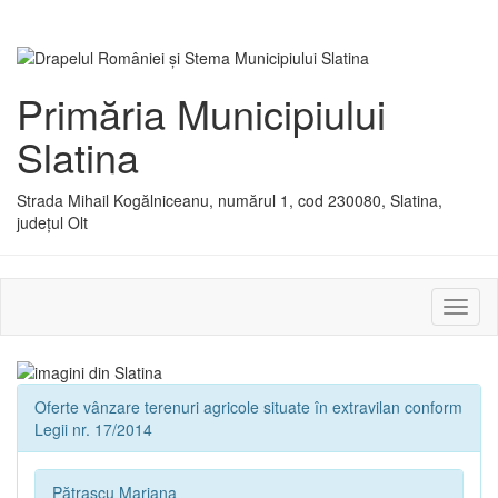
Primăria Municipiului
Slatina
Strada Mihail Kogălniceanu, numărul 1, cod 230080, Slatina,
județul Olt
Activ
sau
dezac
meniu
Oferte vânzare terenuri agricole situate în extravilan conform
Legii nr. 17/2014
Pătrașcu Mariana