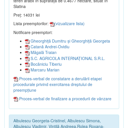
teren arabil în suprafață de 0.4677 hectare, situat în
Slatina
Preț: 14031 lei
Lista preemptorilor:
(vizualizare lista)
Notificare preemptori:
Gheorghiță Dumitru și Gheorghiță Georgeta
Catană Andrei-Ovidiu
Măgală Traian
S.C. AGRICOLA INTERNAȚIONAL S.R.L.
Bocăniciu Tiberiu
Marcaru Marian
Proces-verbal de constatare a derulării etapei
procedurale privind exercitarea dreptului de
preempțiune
Proces-verbal de finalizare a procedurii de vânzare
Albulescu Georgeta-Cristinel, Albulescu Simona,
Albulescu Vladimir, Vintilă Andreea,Rolea Roxana-