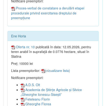
Notificare preemptori:
Proces-verbal de constatare a derulării etapei
procedurale privind exercitarea dreptului de
preempțiune
Ene Horia
Oferta nr. 10
publicată în data: 12.05.2026, pentru
teren arabil în suprafață de 0.0776 hectare, situat în
Slatina
Preț: 10000 lei
Lista preemptorilor:
(vizualizare lista)
Notificare preemptori:
A.D.S. Olt
Academia de Științe Agricole și Silvice
„Gheorghe Ionescu-Sisești”
Feteleanu Florin
Gheorghe Florea