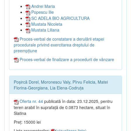
Andrei Maria
Popescu Ilie
SC ADELA BIO AGRICULTURA
Mustata Nicoleta
Mustata Liliana
Proces-verbal de constatare a derulării etapei
procedurale privind exercitarea dreptului de
preempțiune
Proces-verbal de finalizare a procedurii de vânzare
Poșircă Dorel, Moronescu Valy, Pîrvu Felicia, Matei
Florina-Georgiana, Lia Elena-Codruța
Oferta nr. 44
publicată în data: 23.12.2025, pentru
teren arabil în suprafață de 0.0873 hectare, situat în
Slatina
Preț: 15000 lei
Lista preemptorilor:
(vizualizare lista)