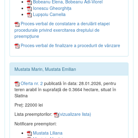
Bobeanu Elena, Bobeanu Adi-Viorel
Ionescu Gheorghița
Lupșoiu Camelia
Proces-verbal de constatare a derulării etapei
procedurale privind exercitarea dreptului de
preempțiune
Proces-verbal de finalizare a procedurii de vânzare
Mustata Marin, Mustata Emilian
Oferta nr. 2
publicată în data: 28.01.2026, pentru
teren arabil în suprafață de 0.3664 hectare, situat în
Slatina
Preț: 22000 lei
Lista preemptorilor:
(vizualizare lista)
Notificare preemptori:
Mustata Liliana