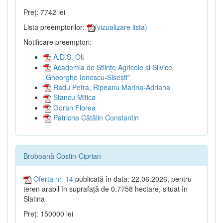
Preț: 7742 lei
Lista preemptorilor:
(vizualizare lista)
Notificare preemptori:
A.D.S. Olt
Academia de Științe Agricole și Silvice
„Gheorghe Ionescu-Sisești”
Radu Petra, Ripeanu Marina-Adriana
Stancu Mitica
Goran Florea
Patriche Cătălin Constantin
Broboană Costin-Ciprian
Oferta nr. 14
publicată în data: 22.06.2026, pentru
teren arabil în suprafață de 0.7758 hectare, situat în
Slatina
Preț: 150000 lei