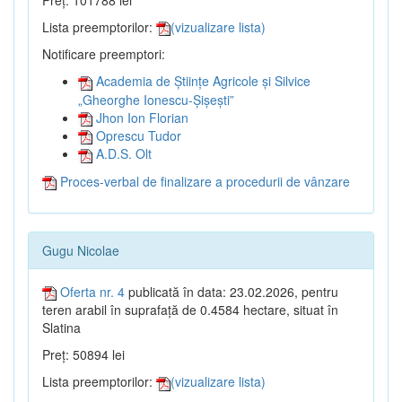
Preț: 101788 lei
Lista preemptorilor:
(vizualizare lista)
Notificare preemptori:
Academia de Științe Agricole și Silvice
„Gheorghe Ionescu-Șișești”
Jhon Ion Florian
Oprescu Tudor
A.D.S. Olt
Proces-verbal de finalizare a procedurii de vânzare
Gugu Nicolae
Oferta nr. 4
publicată în data: 23.02.2026, pentru
teren arabil în suprafață de 0.4584 hectare, situat în
Slatina
Preț: 50894 lei
Lista preemptorilor:
(vizualizare lista)