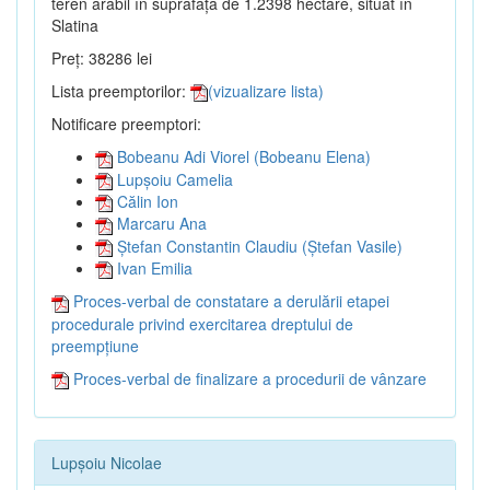
teren arabil în suprafață de 1.2398 hectare, situat în
Slatina
Preț: 38286 lei
Lista preemptorilor:
(vizualizare lista)
Notificare preemptori:
Bobeanu Adi Viorel (Bobeanu Elena)
Lupșoiu Camelia
Călin Ion
Marcaru Ana
Ștefan Constantin Claudiu (Ștefan Vasile)
Ivan Emilia
Proces-verbal de constatare a derulării etapei
procedurale privind exercitarea dreptului de
preempțiune
Proces-verbal de finalizare a procedurii de vânzare
Lupșoiu Nicolae