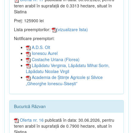
teren arabil în suprafață de 0.3313 hectare, situat în
Slatina
Preț: 125900 lei
Lista preemptorilor:
(vizualizare lista)
Notificare preemptori:
A.D.S. Olt
Ionescu Aurel
Costache Uriana (Florea)
Lăpădatu Verginia, Lăpădatu Mihai Sorin,
Lăpădatu Nicolae Virgil
Academia de Științe Agricole și Silvice
„Gheorghe Ionescu-Sisești”
Bucurică Răzvan
Oferta nr. 16
publicată în data: 30.06.2026, pentru
teren arabil în suprafață de 0.7900 hectare, situat în
Slatina