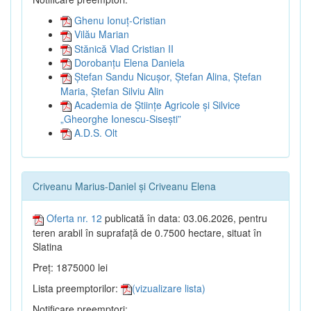
Ghenu Ionuț-Cristian
Vilău Marian
Stănică Vlad Cristian II
Dorobanțu Elena Daniela
Ștefan Sandu Nicușor, Ștefan Alina, Ștefan
Maria, Ștefan Silviu Alin
Academia de Științe Agricole și Silvice
„Gheorghe Ionescu-Sisești”
A.D.S. Olt
Criveanu Marius-Daniel și Criveanu Elena
Oferta nr. 12
publicată în data: 03.06.2026, pentru
teren arabil în suprafață de 0.7500 hectare, situat în
Slatina
Preț: 1875000 lei
Lista preemptorilor:
(vizualizare lista)
Notificare preemptori: