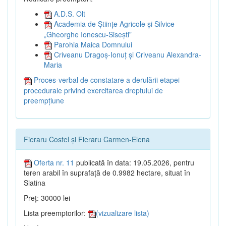
A.D.S. Olt
Academia de Științe Agricole și Silvice
„Gheorghe Ionescu-Sisești”
Parohia Maica Domnului
Criveanu Dragoș-Ionuț și Criveanu Alexandra-
Maria
Proces-verbal de constatare a derulării etapei
procedurale privind exercitarea dreptului de
preempțiune
Fieraru Costel și Fieraru Carmen-Elena
Oferta nr. 11
publicată în data: 19.05.2026, pentru
teren arabil în suprafață de 0.9982 hectare, situat în
Slatina
Preț: 30000 lei
Lista preemptorilor:
(vizualizare lista)