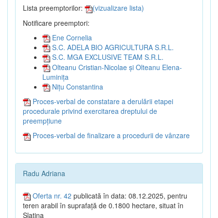
Lista preemptorilor:
(vizualizare lista)
Notificare preemptori:
Ene Cornelia
S.C. ADELA BIO AGRICULTURA S.R.L.
S.C. MGA EXCLUSIVE TEAM S.R.L.
Olteanu Cristian-Nicolae și Olteanu Elena-
Luminița
Nițu Constantina
Proces-verbal de constatare a derulării etapei
procedurale privind exercitarea dreptului de
preempțiune
Proces-verbal de finalizare a procedurii de vânzare
Radu Adriana
Oferta nr. 42
publicată în data: 08.12.2025, pentru
teren arabil în suprafață de 0.1800 hectare, situat în
Slatina