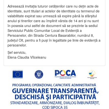
Adresează invitația tuturor cetățenilor care nu dețin acte de
identitate, sunt titulari ai actelor de identitate cu termenul de
valabilitate expirat sau urmează să expire până la sfârșitul
anului și tinerilor care au împlinit vârsta de 14 ani și nu sunt
în posesia unui astfel de document să se prezinte la sediul
Serviciului Public Comunitar Local de Evidență a
Persoanelor, din Strada Centura Basarabilor, numărul 8,
județul Olt, pentru a fi puși în legalitate pe linie de evidență a
persoanelor.
Șef serviciu,
Elena-Claudia Vîlceleanu