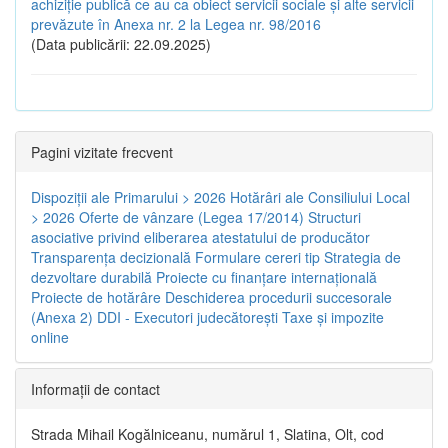
achiziție publică ce au ca obiect servicii sociale și alte servicii
prevăzute în Anexa nr. 2 la Legea nr. 98/2016
(Data publicării: 22.09.2025)
Pagini vizitate frecvent
Dispoziţii ale Primarului > 2026
Hotărâri ale Consiliului Local
> 2026
Oferte de vânzare (Legea 17/2014)
Structuri
asociative privind eliberarea atestatului de producător
Transparenţa decizională
Formulare cereri tip
Strategia de
dezvoltare durabilă
Proiecte cu finanţare internaţională
Proiecte de hotărâre
Deschiderea procedurii succesorale
(Anexa 2)
DDI - Executori judecătorești
Taxe şi impozite
online
Informaţii de contact
Strada Mihail Kogălniceanu, numărul 1, Slatina, Olt, cod