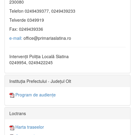
230080
Telefon 0249439377, 0249439233
Telverde 0349919
Fax: 0249439336
e-mail:
office@primariaslatina.ro
Intervenții Poliția Locală Slatina
0249954, 0249422245
Instituția Prefectului - Județul Olt
Program de audiențe
Loctrans
Harta traseelor