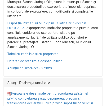
Muncipiul Slatina, Judeţul Olt”, situat în municipiul Slatina şi
declanşarea procedurii de expropriere a imobilelor cuprinse
în coridorul de expropriere, cu modificările şi completările
ulterioare
Dispoziția Primarului Municipiului Slatina nr. 1458 din
20.10.2025
- exproprierea imobilelor proprietate privată, care
constituie coridorul de expropriere, situate pe
amplasamentul lucrării de utilitate publică „Construire
parcare supraetajată, Cartier Eugen Ionescu, Municipiul
Slatina, Județul Olt”
Tabel cu imobilele și cu proprietarii
Hotărâri de stabilire a despăgubirilor
Anunțul nr. 18594/24.02.2026
Anunț - Declarația unică 212
Persoanele desemnate pentru acordarea asistenței
privind completarea și/sau depunerea, precum și
transmiterea declarației unice privind impozitul pe venit și