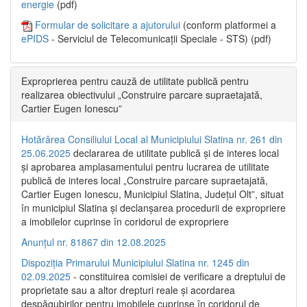
energie
(pdf)
Formular de solicitare a ajutorului
(conform platformei a
ePIDS
- Serviciul de Telecomunicații Speciale - STS) (pdf)
Exproprierea pentru cauză de utilitate publică pentru
realizarea obiectivului „Construire parcare supraetajată,
Cartier Eugen Ionescu”
Hotărârea Consiliului Local al Municipiului Slatina nr. 261 din
25.06.2025
declararea de utilitate publică și de interes local
și aprobarea amplasamentului pentru lucrarea de utilitate
publică de interes local „Construire parcare supraetajată,
Cartier Eugen Ionescu, Municipiul Slatina, Județul Olt”, situat
în municipiul Slatina și declanșarea procedurii de expropriere
a imobilelor cuprinse în coridorul de expropriere
Anunțul nr. 81867 din 12.08.2025
Dispoziția Primarului Municipiului Slatina nr. 1245 din
02.09.2025
- constituirea comisiei de verificare a dreptului de
proprietate sau a altor drepturi reale și acordarea
despăgubirilor pentru imobilele cuprinse în coridorul de