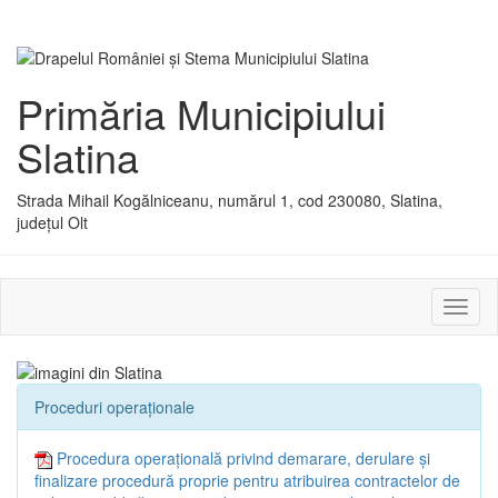
Primăria Municipiului
Slatina
Strada Mihail Kogălniceanu, numărul 1, cod 230080, Slatina,
județul Olt
Activ
sau
dezac
meniu
Proceduri operaționale
Procedura operațională privind demarare, derulare și
finalizare procedură proprie pentru atribuirea contractelor de