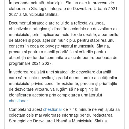
În perioada actuală, Municipiul Slatina este în procesul de
elaborare a Strategiei Integrate de Dezvoltare Urbană 2021‐
2027 a Municipiului Slatina.
Documentul strategic are rolul de a reflecta viziunea,
obiectivele strategice și direcțiile sectoriale de dezvoltare ale
municipiului, prin implicarea factorilor de decizie, a oamenilor
de afaceri și populației din municipiu, pentru stabilirea unui
consens în ceea ce privește viitorul municipiului Slatina,
precum și pentru a stabili prioritățile și criteriile pentru
absorbția de fonduri comunitare alocate pentru perioada de
programare 2021-2027.
În vederea realizării unei strategii de dezvoltare durabilă
care să reflecte nevoile și gradul de mulțumire al cetățenilor
municipiului privind condițiile existente, precum și prioritățile
de dezvoltare viitoare, vă rugăm să ne sprijiniți în
identificarea acestora prin completarea următorului
chestionar
Completând acest
chestionar
de 7-10 minute ne veți ajuta să
colectam cele mai valoroase informații pentru redactarea
Strategiei de Dezvoltare Urbană a Municipiului Slatina.