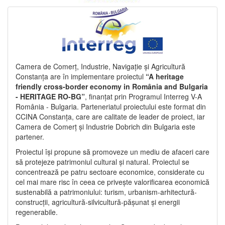
Camera de Comerț, Industrie, Navigație și Agricultură
Constanța are în implementare proiectul
“A heritage
friendly cross-border economy in România and Bulgaria
- HERITAGE RO-BG”
, finanțat prin Programul Interreg V-A
România - Bulgaria. Parteneriatul proiectului este format din
CCINA Constanța, care are calitate de leader de proiect, iar
Camera de Comerț și Industrie Dobrich din Bulgaria este
partener.
Proiectul își propune să promoveze un mediu de afaceri care
să protejeze patrimoniul cultural și natural. Proiectul se
concentrează pe patru sectoare economice, considerate cu
cel mai mare risc în ceea ce privește valorificarea economică
sustenabilă a patrimoniului: turism, urbanism-arhitectură-
construcții, agricultură-silvicultură-pășunat și energii
regenerabile.