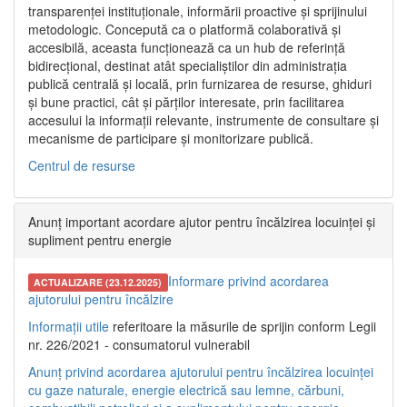
transparenței instituționale, informării proactive și sprijinului
metodologic. Concepută ca o platformă colaborativă și
accesibilă, aceasta funcționează ca un hub de referință
bidirecțional, destinat atât specialiștilor din administrația
publică centrală și locală, prin furnizarea de resurse, ghiduri
și bune practici, cât și părților interesate, prin facilitarea
accesului la informații relevante, instrumente de consultare și
mecanisme de participare și monitorizare publică.
Centrul de resurse
Anunț important acordare ajutor pentru încălzirea locuinței și
supliment pentru energie
Informare privind acordarea
ACTUALIZARE (23.12.2025)
ajutorului pentru încălzire
Informații utile
referitoare la măsurile de sprijin conform Legii
nr. 226/2021 - consumatorul vulnerabil
Anunț privind acordarea ajutorului pentru încălzirea locuinței
cu gaze naturale, energie electrică sau lemne, cărbuni,