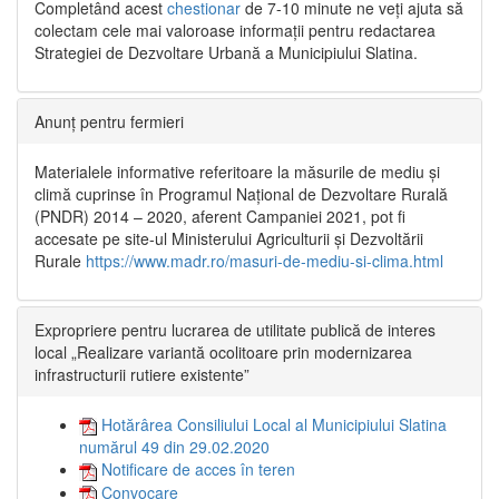
Completând acest
chestionar
de 7-10 minute ne veți ajuta să
colectam cele mai valoroase informații pentru redactarea
Strategiei de Dezvoltare Urbană a Municipiului Slatina.
Anunț pentru fermieri
Materialele informative referitoare la măsurile de mediu și
climă cuprinse în Programul Național de Dezvoltare Rurală
(PNDR) 2014 – 2020, aferent Campaniei 2021, pot fi
accesate pe site-ul Ministerului Agriculturii și Dezvoltării
Rurale
https://www.madr.ro/masuri-de-mediu-si-clima.html
Expropriere pentru lucrarea de utilitate publică de interes
local „Realizare variantă ocolitoare prin modernizarea
infrastructurii rutiere existente”
Hotărârea Consiliului Local al Municipiului Slatina
numărul 49 din 29.02.2020
Notificare de acces în teren
Convocare