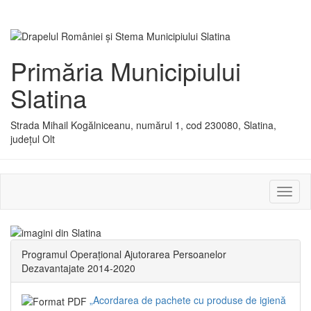
Primăria Municipiului
Slatina
Strada Mihail Kogălniceanu, numărul 1, cod 230080, Slatina,
județul Olt
Activ
sau
dezac
meniu
Programul Operațional Ajutorarea Persoanelor
Dezavantajate 2014-2020
„Acordarea de pachete cu produse de igienă