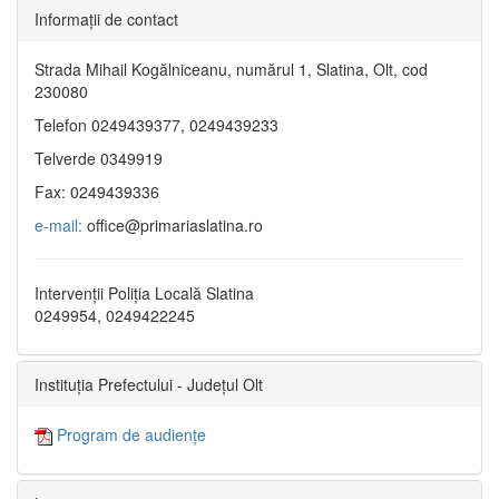
Informaţii de contact
Strada Mihail Kogălniceanu, numărul 1, Slatina, Olt, cod
230080
Telefon 0249439377, 0249439233
Telverde 0349919
Fax: 0249439336
e-mail:
office@primariaslatina.ro
Intervenții Poliția Locală Slatina
0249954, 0249422245
Instituția Prefectului - Județul Olt
Program de audiențe