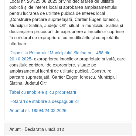
Local nr. 261/25.06.2025 privind declararea de utilitate
publică şi de interes local şi aprobarea amplasamentului
pentru lucrarea de utilitate publică de interes local
„Construire parcare supraetajată, Cartier Eugen Ionescu,
Muncipiul Slatina, Judeţul Olt”, situat în municipiul Slatina şi
declanşarea procedurii de expropriere a imobilelor cuprinse
în coridorul de expropriere, cu modificările şi completările
ulterioare
Dispoziția Primarului Municipiului Slatina nr. 1458 din
20.10.2025
- exproprierea imobilelor proprietate privată, care
constituie coridorul de expropriere, situate pe
amplasamentul lucrării de utilitate publică „Construire
parcare supraetajată, Cartier Eugen Ionescu, Municipiul
Slatina, Județul Olt”
Tabel cu imobilele și cu proprietarii
Hotărâri de stabilire a despăgubirilor
Anunțul nr. 18594/24.02.2026
Anunț - Declarația unică 212