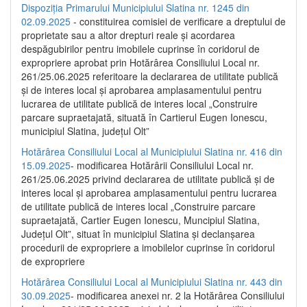
Dispoziția Primarului Municipiului Slatina nr. 1245 din
02.09.2025
- constituirea comisiei de verificare a dreptului de
proprietate sau a altor drepturi reale și acordarea
despăgubirilor pentru imobilele cuprinse în coridorul de
expropriere aprobat prin Hotărârea Consiliului Local nr.
261/25.06.2025 referitoare la declararea de utilitate publică
și de interes local și aprobarea amplasamentului pentru
lucrarea de utilitate publică de interes local „Construire
parcare supraetajată, situată în Cartierul Eugen Ionescu,
municipiul Slatina, județul Olt”
Hotărârea Consiliului Local al Municipiului Slatina nr. 416 din
15.09.2025
- modificarea Hotărârii Consiliului Local nr.
261/25.06.2025 privind declararea de utilitate publică și de
interes local și aprobarea amplasamentului pentru lucrarea
de utilitate publică de interes local „Construire parcare
supraetajată, Cartier Eugen Ionescu, Muncipiul Slatina,
Județul Olt”, situat în municipiul Slatina și declanșarea
procedurii de expropriere a imobilelor cuprinse în coridorul
de expropriere
Hotărârea Consiliului Local al Municipiului Slatina nr. 443 din
30.09.2025
- modificarea anexei nr. 2 la Hotărârea Consiliului