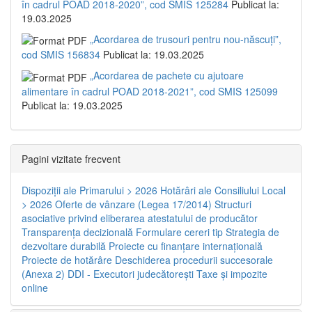
în cadrul POAD 2018-2020”, cod SMIS 125284
Publicat la:
19.03.2025
„Acordarea de trusouri pentru nou-născuți”,
cod SMIS 156834
Publicat la: 19.03.2025
„Acordarea de pachete cu ajutoare
alimentare în cadrul POAD 2018-2021”, cod SMIS 125099
Publicat la: 19.03.2025
Pagini vizitate frecvent
Dispoziţii ale Primarului > 2026
Hotărâri ale Consiliului Local
> 2026
Oferte de vânzare (Legea 17/2014)
Structuri
asociative privind eliberarea atestatului de producător
Transparenţa decizională
Formulare cereri tip
Strategia de
dezvoltare durabilă
Proiecte cu finanţare internaţională
Proiecte de hotărâre
Deschiderea procedurii succesorale
(Anexa 2)
DDI - Executori judecătorești
Taxe şi impozite
online