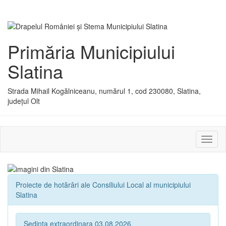
Primăria Municipiului
Slatina
Strada Mihail Kogălniceanu, numărul 1, cod 230080, Slatina,
județul Olt
Activ
sau
dezac
meniu
Proiecte de hotărâri ale Consiliului Local al municipiului
Slatina
Sedinta extraordinara 03.08.2026