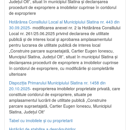
Județul Olt”, situat în municipiul Slatina și declanșarea
procedurii de expropriere a imobilelor cuprinse în coridorul
de expropriere
Hotărârea Consiliului Local al Municipiului Slatina nr. 443 din
30.09.2025
- modificarea anexei nr. 2 la Hotărârea Consiliului
Local nr. 261/25.06.2025 privind declararea de utilitate
publică şi de interes local şi aprobarea amplasamentului
pentru lucrarea de utilitate publică de interes local
„Construire parcare supraetajată, Cartier Eugen Ionescu,
Muncipiul Slatina, Judeţul Olt”, situat în municipiul Slatina şi
declanşarea procedurii de expropriere a imobilelor cuprinse
în coridorul de expropriere, cu modificările şi completările
ulterioare
Dispoziția Primarului Municipiului Slatina nr. 1458 din
20.10.2025
- exproprierea imobilelor proprietate privată, care
constituie coridorul de expropriere, situate pe
amplasamentul lucrării de utilitate publică „Construire
parcare supraetajată, Cartier Eugen Ionescu, Municipiul
Slatina, Județul Olt”
Tabel cu imobilele și cu proprietarii
Hotărâri de stabilire a despăgubirilor