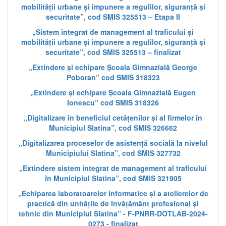
mobilității urbane și impunere a regulilor, siguranță și
securitate”, cod SMIS 325513 – Etapa II
„Sistem integrat de management al traficului și
mobilității urbane și impunere a regulilor, siguranță și
securitate”, cod SMIS 325513 – finalizat
„Extindere și echipare Școala Gimnazială George
Poboran” cod SMIS 318323
„Extindere și echipare Școala Gimnazială Eugen
Ionescu” cod SMIS 318326
„Digitalizare în beneficiul cetățenilor și al firmelor în
Municipiul Slatina”, cod SMIS 326662
„Digitalizarea proceselor de asistență socială la nivelul
Municipiului Slatina”, cod SMIS 327732
„Extindere sistem integrat de management al traficului
în Municipiul Slatina”, cod SMIS 321905
„Echiparea laboratoarelor informatice și a atelierelor de
practică din unitățile de învățământ profesional și
tehnic din Municipiul Slatina” - F-PNRR-DOTLAB-2024-
0273 - finalizat