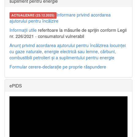
supliment pentru energie
Informare privind acordarea
ACTUALIZARE (23.12.2025)
ajutorului pentru încălzire
Informații utile
referitoare la măsurile de sprijin conform Legii
nr. 226/2021 - consumatorul vulnerabil
Anunț privind acordarea ajutorului pentru încălzirea locuinței
cu gaze naturale, energie electrică sau lemne, cărbuni,
combustibili petrolieri și a suplimentului pentru energie
Formular cerere-declarație pe proprie răspundere
ePIDS