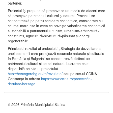
partener.
Proiectul își propune să promoveze un mediu de afaceri care
să protejeze patrimoniul cultural și natural. Proiectul se
concentrează pe patru sectoare economice, considerate cu
cel mai mare risc în ceea ce privește valorificarea economică
sustenabilă a patrimoniului: turism, urbanism-arhitectură-
construcții, agricultură-silvicultură-pășunat și energii
regenerabile.
Principalul rezultat al proiectului „Strategia de dezvoltare a
unei economii care protejează resursele naturale și culturale
în România și Bulgaria” se concentrează distinct pe
patrimoniul cultural și pe cel natural. Lucrarea este
disponibilă pe site-ul proiectului
http://heritagerobg.eu/ro/rezultate/
sau pe site-ul CCINA
Constanța la adresa
https://www.ccina.ro/proiecte/in-
derulare/heritage
.
© 2026 Primăria Municipiului Slatina