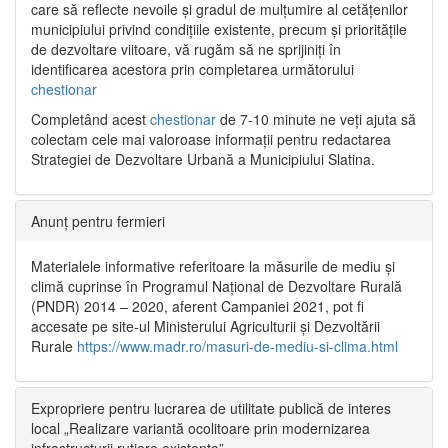
care să reflecte nevoile și gradul de mulțumire al cetățenilor
municipiului privind condițiile existente, precum și prioritățile
de dezvoltare viitoare, vă rugăm să ne sprijiniți în
identificarea acestora prin completarea următorului
chestionar
Completând acest
chestionar
de 7-10 minute ne veți ajuta să
colectam cele mai valoroase informații pentru redactarea
Strategiei de Dezvoltare Urbană a Municipiului Slatina.
Anunț pentru fermieri
Materialele informative referitoare la măsurile de mediu și
climă cuprinse în Programul Național de Dezvoltare Rurală
(PNDR) 2014 – 2020, aferent Campaniei 2021, pot fi
accesate pe site-ul Ministerului Agriculturii și Dezvoltării
Rurale
https://www.madr.ro/masuri-de-mediu-si-clima.html
Expropriere pentru lucrarea de utilitate publică de interes
local „Realizare variantă ocolitoare prin modernizarea
infrastructurii rutiere existente”