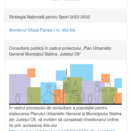
Strategia Națională pentru Sport 2023-2032
Monitorul Oficial Partea I nr. 452 bis
Consultare publică în cadrul proiectului „Plan Urbanistic
General Municipiul Slatina, Județul Olt”
În cadrul procesului de consultare a populaţiei pentru
elaborarea Planului Urbanistic General al Municipiului Slatina
din Județul Olt, vă invităm să completați chestionarul online,
fie prin accesarea link-ului
https://survey.alchemer.eu/s3/90726107/Studiu-sociologic-