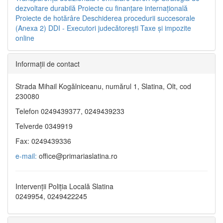
dezvoltare durabilă
Proiecte cu finanţare internaţională
Proiecte de hotărâre
Deschiderea procedurii succesorale
(Anexa 2)
DDI - Executori judecătorești
Taxe şi impozite
online
Informaţii de contact
Strada Mihail Kogălniceanu, numărul 1, Slatina, Olt, cod
230080
Telefon 0249439377, 0249439233
Telverde 0349919
Fax: 0249439336
e-mail:
office@primariaslatina.ro
Intervenții Poliția Locală Slatina
0249954, 0249422245