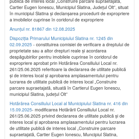
publică de interes local „Construire parcare supraetajată,
Cartier Eugen Ionescu, Municipiul Slatina, Județul Olt”, situat
în municipiul Slatina și declanșarea procedurii de expropriere
a imobilelor cuprinse în coridorul de expropriere
Anunțul nr. 81867 din 12.08.2025
Dispoziția Primarului Municipiului Slatina nr. 1245 din
02.09.2025
- constituirea comisiei de verificare a dreptului de
proprietate sau a altor drepturi reale și acordarea
despăgubirilor pentru imobilele cuprinse în coridorul de
expropriere aprobat prin Hotărârea Consiliului Local nr.
261/25.06.2025 referitoare la declararea de utilitate publică
și de interes local și aprobarea amplasamentului pentru
lucrarea de utilitate publică de interes local „Construire
parcare supraetajată, situată în Cartierul Eugen Ionescu,
municipiul Slatina, județul Olt”
Hotărârea Consiliului Local al Municipiului Slatina nr. 416 din
15.09.2025
- modificarea Hotărârii Consiliului Local nr.
261/25.06.2025 privind declararea de utilitate publică și de
interes local și aprobarea amplasamentului pentru lucrarea
de utilitate publică de interes local „Construire parcare
supraetajată, Cartier Eugen Ionescu, Muncipiul Slatina,